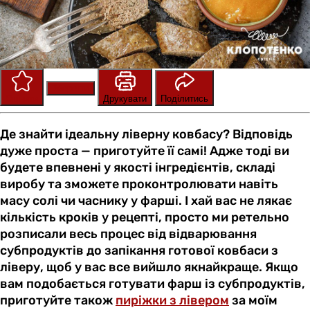
Зберегти
Оцінити
Друкувати
Поділитись
Де знайти ідеальну ліверну ковбасу? Відповідь
дуже проста — приготуйте її самі! Адже тоді ви
будете впевнені у якості інгредієнтів, складі
виробу та зможете проконтролювати навіть
масу солі чи часнику у фарші. І хай вас не лякає
кількість кроків у рецепті, просто ми ретельно
розписали весь процес від відварювання
субпродуктів до запікання готової ковбаси з
ліверу, щоб у вас все вийшло якнайкраще. Якщо
вам подобається готувати фарш із субпродуктів,
приготуйте також
пиріжки з лівером
за моїм