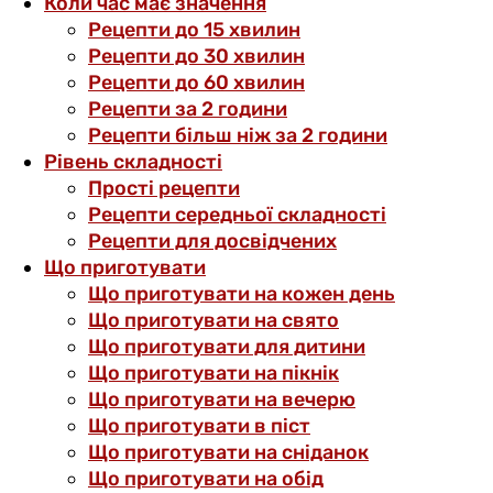
Коли час має значення
Рецепти до 15 хвилин
Рецепти до 30 хвилин
Рецепти до 60 хвилин
Рецепти за 2 години
Рецепти більш ніж за 2 години
Рівень складності
Прості рецепти
Рецепти середньої складності
Рецепти для досвідчених
Що приготувати
Що приготувати на кожен день
Що приготувати на свято
Що приготувати для дитини
Що приготувати на пікнік
Що приготувати на вечерю
Що приготувати в піст
Що приготувати на сніданок
Що приготувати на обід