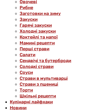
Овочеві
Рибне
Заготовки на зиму
Закуски
Гарячі закуски
Холодні закуски
Коктейлі та напої
Мамині рецепти
Перші страви
Салати
Сендвічі та бутерброди
Солодкі страви
Соуси
Страви в мультиварці
Страви з пшениці
Торти
Шкільні рецепти
Кулінарні лайфхаки
Новини