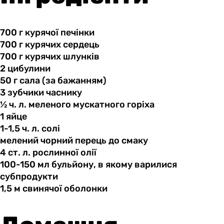
700 г
курячої
печінки
700 г
курячих
сердець
700 г
курячих
шлунків
2 цибулини
50 г
сала
(за бажанням)
3 зубчики
часнику
½ ч.
л.
меленого мускатного горіха
1 яйце
1-1,5 ч.
л.
солі
мелений чорний
перець
до смаку
4 ст.
л.
рослинної олії
100-150 мл
бульйону,
в якому варилися
субпродукти
1,5 м
свинячої
оболонки