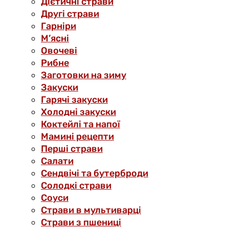
Дієтичні страви
Другі страви
Гарніри
М’ясні
Овочеві
Рибне
Заготовки на зиму
Закуски
Гарячі закуски
Холодні закуски
Коктейлі та напої
Мамині рецепти
Перші страви
Салати
Сендвічі та бутерброди
Солодкі страви
Соуси
Страви в мультиварці
Страви з пшениці