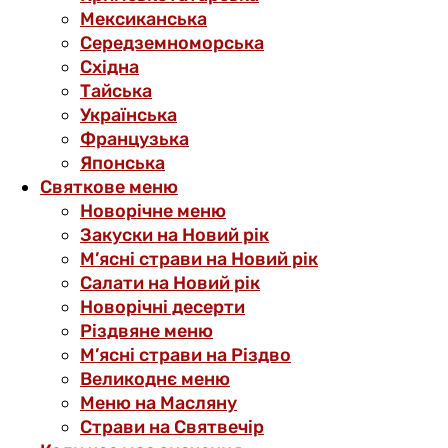
Мексиканська
Середземноморська
Східна
Тайська
Українська
Французька
Японська
Святкове меню
Новорічне меню
Закуски на Новий рік
М’ясні страви на Новий рік
Салати на Новий рік
Новорічні десерти
Різдвяне меню
М’ясні страви на Різдво
Великоднє меню
Меню на Масляну
Страви на Святвечір