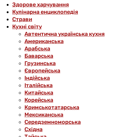
Здорове харчування
Кулінарна енциклопедія
Страви
Кухні світу
Автентична українська кухня
Американська
Арабська
Баварська
Грузинська
Європейська
Індійська
Італійська
Китайська
Корейська
Кримськотатарська
Мексиканська
Середземноморська
Східна
Тайська