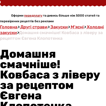
Оформи
передплату
та дивись більше ніж 5000 статей та
перевірених рецептів без реклами
Головна
>
Другі страви
>
Закуски
>
М'ясні
>
Холодні
закуски
>
Домашня смачніше! Ковбаса з ліверу за
рецептом Євгена Клопотенка
Домашня
смачніше!
Ковбаса з ліверу
за рецептом
Євгена
Клопотенка