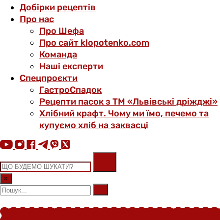
Добірки рецептів
Про нас
Про Шефа
Про сайт klopotenko.com
Команда
Наші експерти
Спецпроєкти
ГастроСпадок
Рецепти пасок з ТМ «Львівські дріжджі»
Хлібний крафт. Чому ми їмо, печемо та
купуємо хліб на заквасці
×