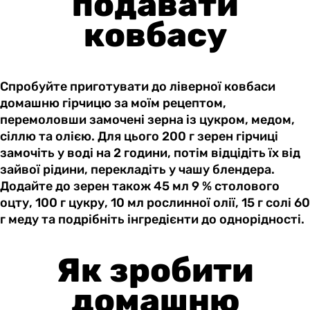
подавати
ковбасу
Спробуйте приготувати до ліверної ковбаси
домашню гірчицю за моїм рецептом,
перемоловши замочені зерна із цукром, медом,
сіллю та олією. Для цього 200 г зерен гірчиці
замочіть у воді на 2 години, потім відцідіть їх від
зайвої рідини, перекладіть у чашу блендера.
Додайте до зерен також 45 мл 9 % столового
оцту, 100 г цукру, 10 мл рослинної олії, 15 г солі 60
г меду та подрібніть інгредієнти до однорідності.
Як зробити
домашню