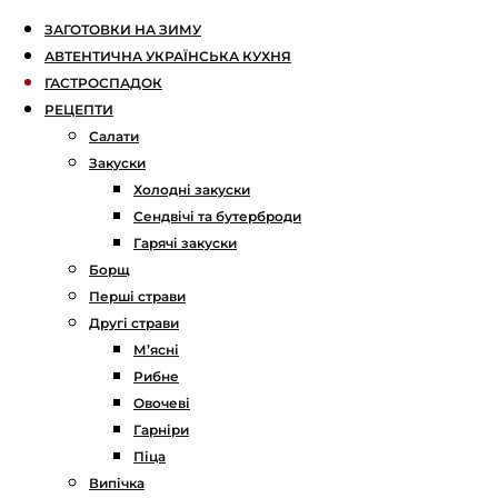
ЗАГОТОВКИ НА ЗИМУ
АВТЕНТИЧНА УКРАЇНСЬКА КУХНЯ
ГАСТРОСПАДОК
РЕЦЕПТИ
Салати
Закуски
Холодні закуски
Сендвічі та бутерброди
Гарячі закуски
Борщ
Перші страви
Другі страви
М’ясні
Рибне
Овочеві
Гарніри
Піца
Випічка