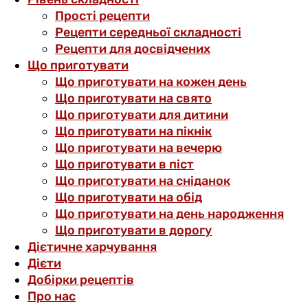
Прості рецепти
Рецепти середньої складності
Рецепти для досвідчених
Що приготувати
Що приготувати на кожен день
Що приготувати на свято
Що приготувати для дитини
Що приготувати на пікнік
Що приготувати на вечерю
Що приготувати в піст
Що приготувати на сніданок
Що приготувати на обід
Що приготувати на день народження
Що приготувати в дорогу
Дієтичне харчування
Дієти
Добірки рецептів
Про нас