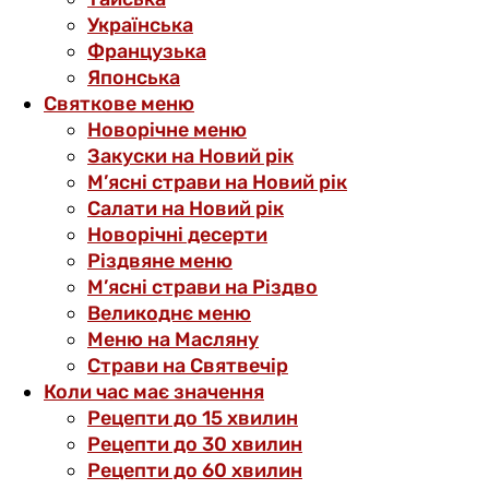
Українська
Французька
Японська
Святкове меню
Новорічне меню
Закуски на Новий рік
М’ясні страви на Новий рік
Салати на Новий рік
Новорічні десерти
Різдвяне меню
М’ясні страви на Різдво
Великоднє меню
Меню на Масляну
Страви на Святвечір
Коли час має значення
Рецепти до 15 хвилин
Рецепти до 30 хвилин
Рецепти до 60 хвилин