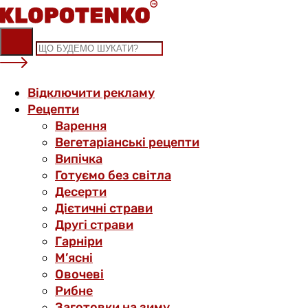
Skip
to
content
Відключити рекламу
Рецепти
Варення
Вегетаріанські рецепти
Випічка
Готуємо без світла
Десерти
Дієтичні страви
Другі страви
Гарніри
М’ясні
Овочеві
Рибне
Заготовки на зиму