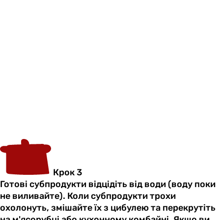
Крок 3
Готові субпродукти відцідіть від води (воду поки
не виливайте). Коли субпродукти трохи
охолонуть, змішайте їх з цибулею та перекрутіть
на м'ясорубці або кухонному комбайні. Якщо ви