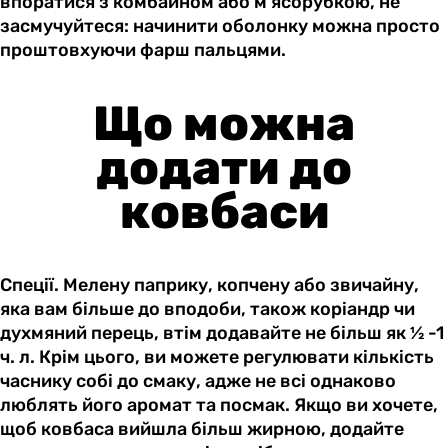
впоратися з комбайном або м’ясорубкою, не
засмучуйтеся: начинити оболонку можна просто
проштовхуючи фарш пальцями.
Що можна
додати до
ковбаси
Спеції. Мелену паприку, копчену або звичайну,
яка вам більше до вподоби, також коріандр чи
духмяний перець, втім додавайте не більш як ½ -1
ч. л. Крім цього, ви можете регулювати кількість
часнику собі до смаку, адже не всі однаково
люблять його аромат та посмак. Якщо ви хочете,
щоб ковбаса вийшла більш жирною, додайте