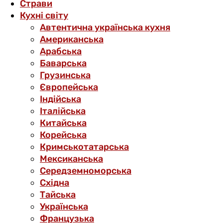
Страви
Кухні світу
Автентична українська кухня
Американська
Арабська
Баварська
Грузинська
Європейська
Індійська
Італійська
Китайська
Корейська
Кримськотатарська
Мексиканська
Середземноморська
Східна
Тайська
Українська
Французька