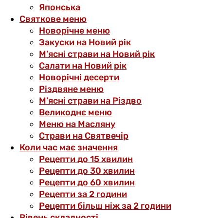
Японська
Святкове меню
Новорічне меню
Закуски на Новий рік
М’ясні страви на Новий рік
Салати на Новий рік
Новорічні десерти
Різдвяне меню
М’ясні страви на Різдво
Великоднє меню
Меню на Масляну
Страви на Святвечір
Коли час має значення
Рецепти до 15 хвилин
Рецепти до 30 хвилин
Рецепти до 60 хвилин
Рецепти за 2 години
Рецепти більш ніж за 2 години
Рівень складності