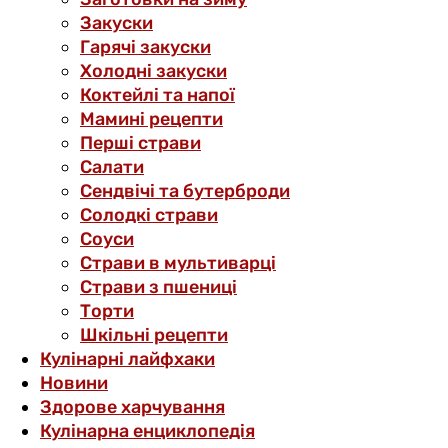
Закуски
Гарячі закуски
Холодні закуски
Коктейлі та напої
Мамині рецепти
Перші страви
Салати
Сендвічі та бутерброди
Солодкі страви
Соуси
Страви в мультиварці
Страви з пшениці
Торти
Шкільні рецепти
Кулінарні лайфхаки
Новини
Здорове харчування
Кулінарна енциклопедія