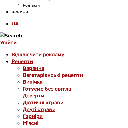
Контакти
НОВИНИ
UA
Увійти
Відключити рекламу
Рецепти
Варення
Вегетаріанські рецепти
Випічка
Готуємо без світла
Десерти
Дієтичні страви
Другі страви
Гарніри
М’ясні