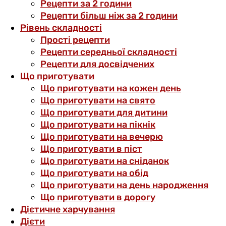
Рецепти за 2 години
Рецепти більш ніж за 2 години
Рівень складності
Прості рецепти
Рецепти середньої складності
Рецепти для досвідчених
Що приготувати
Що приготувати на кожен день
Що приготувати на свято
Що приготувати для дитини
Що приготувати на пікнік
Що приготувати на вечерю
Що приготувати в піст
Що приготувати на сніданок
Що приготувати на обід
Що приготувати на день народження
Що приготувати в дорогу
Дієтичне харчування
Дієти