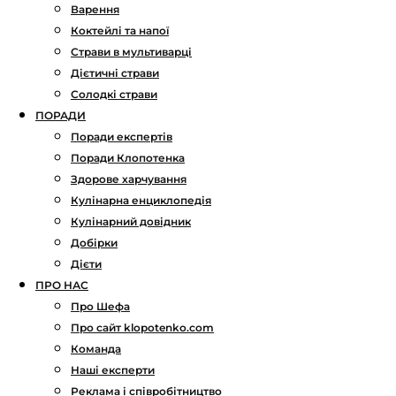
Варення
Коктейлі та напої
Страви в мультиварці
Дієтичні страви
Солодкі страви
ПОРАДИ
Поради експертів
Поради Клопотенка
Здорове харчування
Кулінарна енциклопедія
Кулінарний довідник
Добірки
Дієти
ПРО НАС
Про Шефа
Про сайт klopotenko.com
Команда
Наші експерти
Реклама і співробітництво