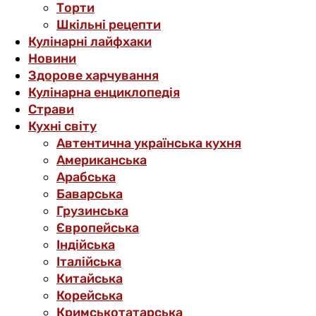
Торти
Шкільні рецепти
Кулінарні лайфхаки
Новини
Здорове харчування
Кулінарна енциклопедія
Страви
Кухні світу
Автентична українська кухня
Американська
Арабська
Баварська
Грузинська
Європейська
Індійська
Італійська
Китайська
Корейська
Кримськотатарська