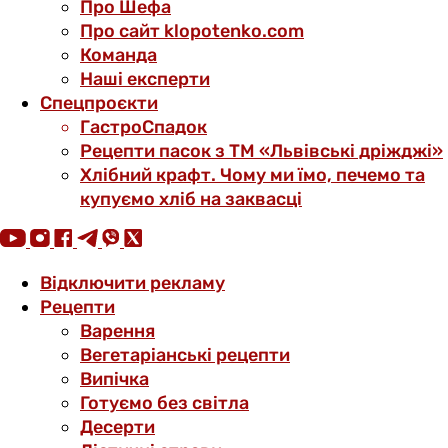
Про Шефа
Про сайт klopotenko.com
Команда
Наші експерти
Спецпроєкти
ГастроСпадок
Рецепти пасок з ТМ «Львівські дріжджі»
Хлібний крафт. Чому ми їмо, печемо та
купуємо хліб на заквасці
Відключити рекламу
Рецепти
Варення
Вегетаріанські рецепти
Випічка
Готуємо без світла
Десерти