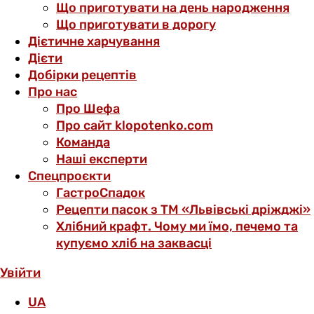
Що приготувати на день народження
Що приготувати в дорогу
Дієтичне харчування
Дієти
Добірки рецептів
Про нас
Про Шефа
Про сайт klopotenko.com
Команда
Наші експерти
Спецпроєкти
ГастроСпадок
Рецепти пасок з ТМ «Львівські дріжджі»
Хлібний крафт. Чому ми їмо, печемо та
купуємо хліб на заквасці
Увійти
UA