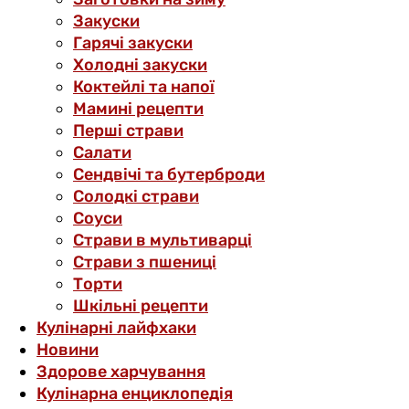
Закуски
Гарячі закуски
Холодні закуски
Коктейлі та напої
Мамині рецепти
Перші страви
Салати
Сендвічі та бутерброди
Солодкі страви
Соуси
Страви в мультиварці
Страви з пшениці
Торти
Шкільні рецепти
Кулінарні лайфхаки
Новини
Здорове харчування
Кулінарна енциклопедія