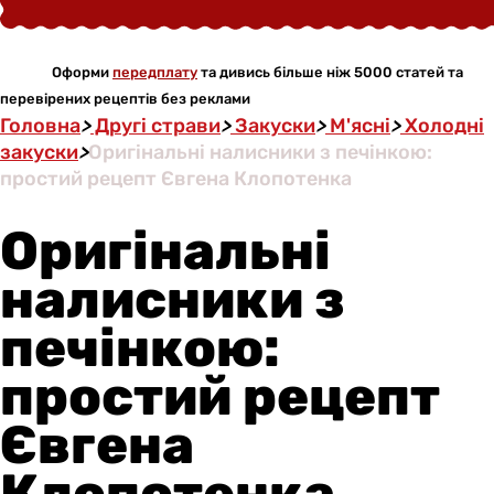
Оформи
передплату
та дивись більше ніж 5000 статей та
перевірених рецептів без реклами
Головна
>
Другі страви
>
Закуски
>
М'ясні
>
Холодні
закуски
>
Оригінальні налисники з печінкою:
простий рецепт Євгена Клопотенка
Оригінальні
налисники з
печінкою:
простий рецепт
Євгена
Клопотенка