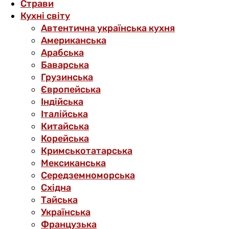
Страви
Кухні світу
Автентична українська кухня
Американська
Арабська
Баварська
Грузинська
Європейська
Індійська
Італійська
Китайська
Корейська
Кримськотатарська
Мексиканська
Середземноморська
Східна
Тайська
Українська
Французька