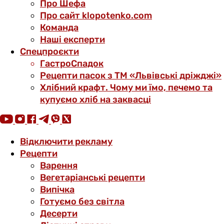
Про Шефа
Про сайт klopotenko.com
Команда
Наші експерти
Спецпроєкти
ГастроСпадок
Рецепти пасок з ТМ «Львівські дріжджі»
Хлібний крафт. Чому ми їмо, печемо та
купуємо хліб на заквасці
Відключити рекламу
Рецепти
Варення
Вегетаріанські рецепти
Випічка
Готуємо без світла
Десерти