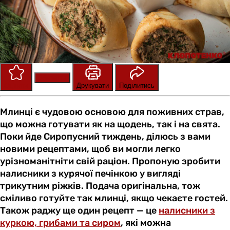
Зберегти
Оцінити
Друкувати
Поділитись
Млинці є чудовою основою для поживних страв,
що можна готувати як на щодень, так і на свята.
Поки йде Сиропусний тиждень, ділюсь з вами
новими рецептами, щоб ви могли легко
урізноманітніти свій раціон. Пропоную зробити
налисники з курячої печінкою у вигляді
трикутним ріжків. Подача оригінальна, тож
сміливо готуйте так млинці, якщо чекаєте гостей.
Також раджу ще один рецепт — це
налисники з
куркою, грибами та сиром
, які можна