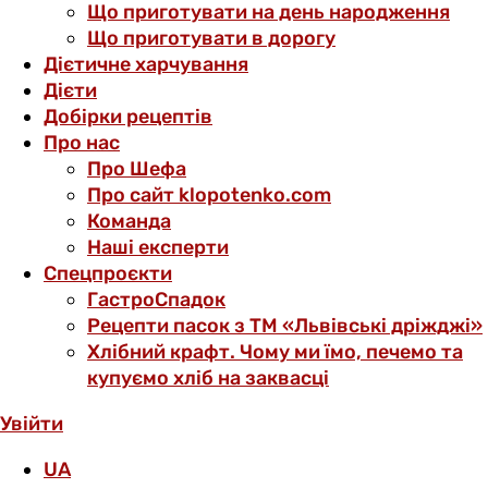
Що приготувати на день народження
Що приготувати в дорогу
Дієтичне харчування
Дієти
Добірки рецептів
Про нас
Про Шефа
Про сайт klopotenko.com
Команда
Наші експерти
Спецпроєкти
ГастроСпадок
Рецепти пасок з ТМ «Львівські дріжджі»
Хлібний крафт. Чому ми їмо, печемо та
купуємо хліб на заквасці
Увійти
UA