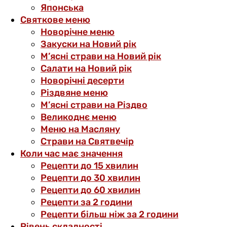
Японська
Святкове меню
Новорічне меню
Закуски на Новий рік
М’ясні страви на Новий рік
Салати на Новий рік
Новорічні десерти
Різдвяне меню
М’ясні страви на Різдво
Великоднє меню
Меню на Масляну
Страви на Святвечір
Коли час має значення
Рецепти до 15 хвилин
Рецепти до 30 хвилин
Рецепти до 60 хвилин
Рецепти за 2 години
Рецепти більш ніж за 2 години
Рівень складності