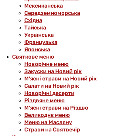
Мексиканська
Середземноморська
Східна
Тайська
Українська
Французька
Японська
Святкове меню
Новорічне меню
Закуски на Новий рік
М’ясні страви на Новий рік
Салати на Новий рік
Новорічні десерти
Різдвяне меню
М’ясні страви на Різдво
Великоднє меню
Меню на Масляну
Страви на Святвечір