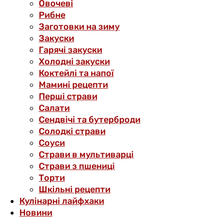
Овочеві
Рибне
Заготовки на зиму
Закуски
Гарячі закуски
Холодні закуски
Коктейлі та напої
Мамині рецепти
Перші страви
Салати
Сендвічі та бутерброди
Солодкі страви
Соуси
Страви в мультиварці
Страви з пшениці
Торти
Шкільні рецепти
Кулінарні лайфхаки
Новини