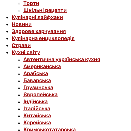
Торти
Шкільні рецепти
Кулінарні лайфхаки
Новини
Здорове харчування
Кулінарна енциклопедія
Страви
Кухні світу
Автентична українська кухня
Американська
Арабська
Баварська
Грузинська
Європейська
Індійська
Італійська
Китайська
Корейська
Кримськотатарська