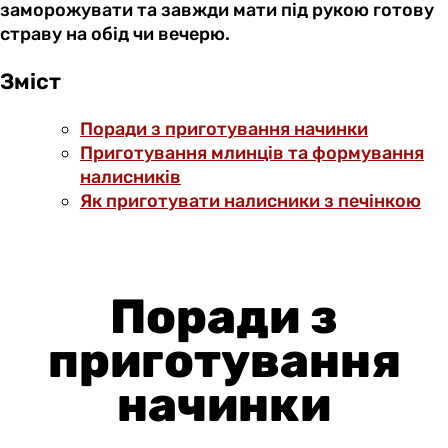
заморожувати та завжди мати під рукою готову
страву на обід чи вечерю.
Зміст
Поради з приготування начинки
Приготування млинців та формування
налисників
Як приготувати налисники з печінкою
Поради з
приготування
начинки