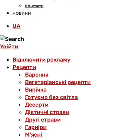
Контакти
НОВИНИ
UA
Увійти
Відключити рекламу
Рецепти
Варення
Вегетаріанські рецепти
Випічка
Готуємо без світла
Десерти
Дієтичні страви
Другі страви
Гарніри
М’ясні