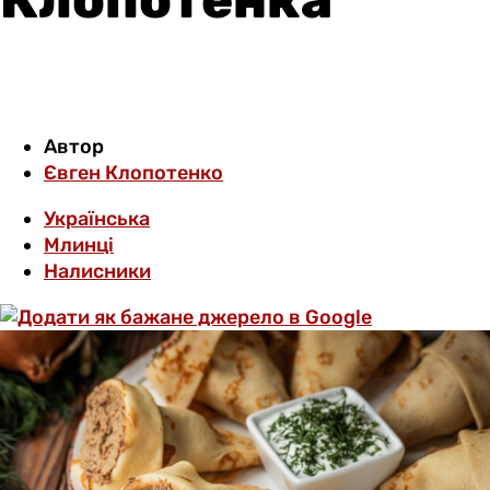
Автор
Євген Клопотенко
Українська
Млинці
Налисники