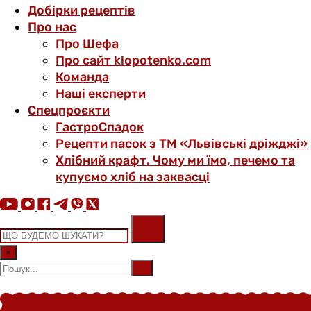
Добірки рецептів
Про нас
Про Шефа
Про сайт klopotenko.com
Команда
Наші експерти
Спецпроєкти
ГастроСпадок
Рецепти пасок з ТМ «Львівські дріжджі»
Хлібний крафт. Чому ми їмо, печемо та
купуємо хліб на заквасці
×