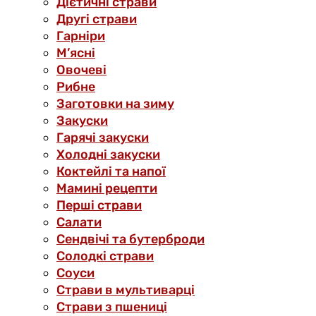
Дієтичні страви
Другі страви
Гарніри
М’ясні
Овочеві
Рибне
Заготовки на зиму
Закуски
Гарячі закуски
Холодні закуски
Коктейлі та напої
Мамині рецепти
Перші страви
Салати
Сендвічі та бутерброди
Солодкі страви
Соуси
Страви в мультиварці
Страви з пшениці