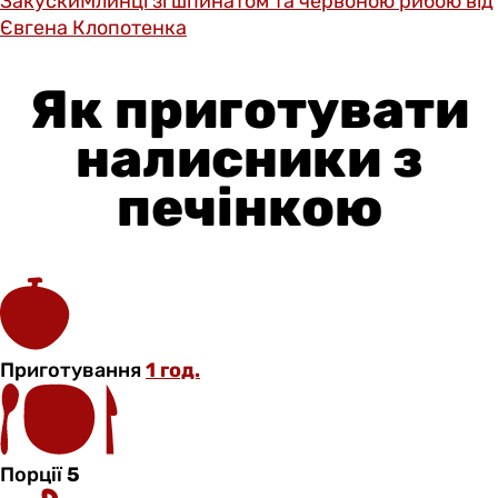
Закуски
Млинці зі шпинатом та червоною рибою від
Євгена Клопотенка
Як приготувати
налисники з
печінкою
Приготування
1 год.
Порції
5