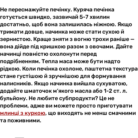
Не пересмажуйте печінку. Куряча печінка
готується швидко, зазвичай 5-7 хвилин
достатньо, щоб вона залишилась ніжною. Якщо
тримати довше, начинка може стати сухою й
зернистою. Краще зняти з вогню трохи раніше —
вона дійде під кришкою разом з овочами. Дайте
начинці повністю охолонути перед
подрібненням. Тепла маса може бути надто
рідкою. Коли печінка охолоне, паштетна текстура
стане густішою й зручнішою для формування
налисників. Якщо начинка вийшла сухуватою,
додайте шматочок м’якого масла або 1-2 ст. л.
бульйону. Не любите субпродукти? Це не
проблеми, адже ви можете просто приготувати
млинці з куркою
, що виходять не менш смачними
та поживними.