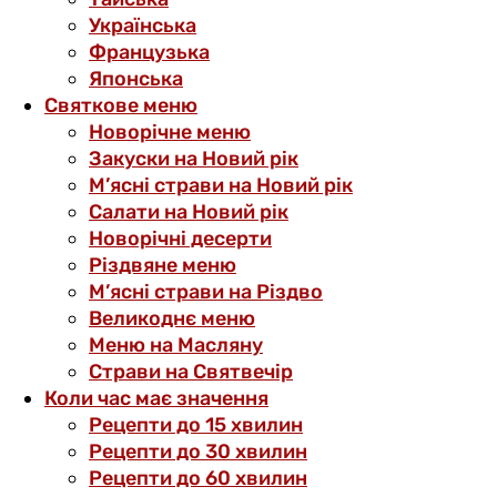
Українська
Французька
Японська
Святкове меню
Новорічне меню
Закуски на Новий рік
М’ясні страви на Новий рік
Салати на Новий рік
Новорічні десерти
Різдвяне меню
М’ясні страви на Різдво
Великоднє меню
Меню на Масляну
Страви на Святвечір
Коли час має значення
Рецепти до 15 хвилин
Рецепти до 30 хвилин
Рецепти до 60 хвилин