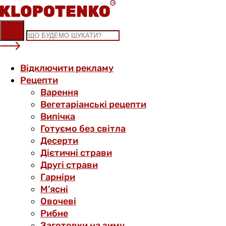
Skip
to
content
Відключити рекламу
Рецепти
Варення
Вегетаріанські рецепти
Випічка
Готуємо без світла
Десерти
Дієтичні страви
Другі страви
Гарніри
М’ясні
Овочеві
Рибне
Заготовки на зиму