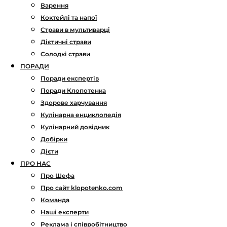
Варення
Коктейлі та напої
Страви в мультиварці
Дієтичні страви
Солодкі страви
ПОРАДИ
Поради експертів
Поради Клопотенка
Здорове харчування
Кулінарна енциклопедія
Кулінарний довідник
Добірки
Дієти
ПРО НАС
Про Шефа
Про сайт klopotenko.com
Команда
Наші експерти
Реклама і співробітництво