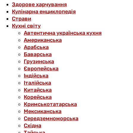
Здорове харчування
Кулінарна енциклопедія
Страви
Кухні світу
Автентична українська кухня
Американська
Арабська
Баварська
Грузинська
Європейська
Індійська
Італійська
Китайська
Корейська
Кримськотатарська
Мексиканська
Середземноморська
Східна
Тайська