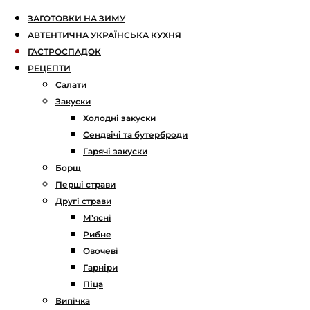
ЗАГОТОВКИ НА ЗИМУ
АВТЕНТИЧНА УКРАЇНСЬКА КУХНЯ
ГАСТРОСПАДОК
РЕЦЕПТИ
Салати
Закуски
Холодні закуски
Сендвічі та бутерброди
Гарячі закуски
Борщ
Перші страви
Другі страви
М’ясні
Рибне
Овочеві
Гарніри
Піца
Випічка