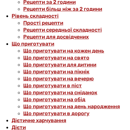
Рецепти за 2 години
Рецепти більш ніж за 2 години
Рівень складності
Прості рецепти
Рецепти середньої складності
Рецепти для досвідчених
Що приготувати
Що приготувати на кожен день
Що приготувати на свято
Що приготувати для дитини
Що приготувати на пікнік
Що приготувати на вечерю
Що приготувати в піст
Що приготувати на сніданок
Що приготувати на обід
Що приготувати на день народження
Що приготувати в дорогу
Дієтичне харчування
Дієти