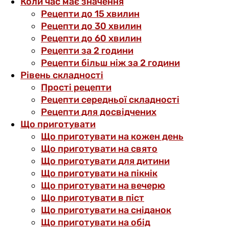
Коли час має значення
Рецепти до 15 хвилин
Рецепти до 30 хвилин
Рецепти до 60 хвилин
Рецепти за 2 години
Рецепти більш ніж за 2 години
Рівень складності
Прості рецепти
Рецепти середньої складності
Рецепти для досвідчених
Що приготувати
Що приготувати на кожен день
Що приготувати на свято
Що приготувати для дитини
Що приготувати на пікнік
Що приготувати на вечерю
Що приготувати в піст
Що приготувати на сніданок
Що приготувати на обід