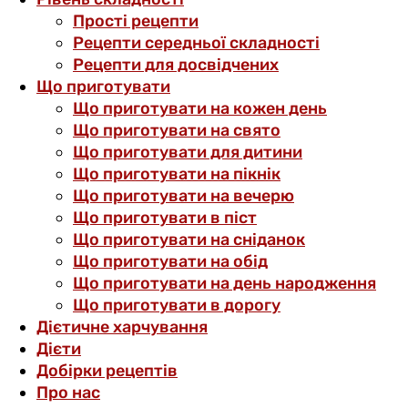
Прості рецепти
Рецепти середньої складності
Рецепти для досвідчених
Що приготувати
Що приготувати на кожен день
Що приготувати на свято
Що приготувати для дитини
Що приготувати на пікнік
Що приготувати на вечерю
Що приготувати в піст
Що приготувати на сніданок
Що приготувати на обід
Що приготувати на день народження
Що приготувати в дорогу
Дієтичне харчування
Дієти
Добірки рецептів
Про нас