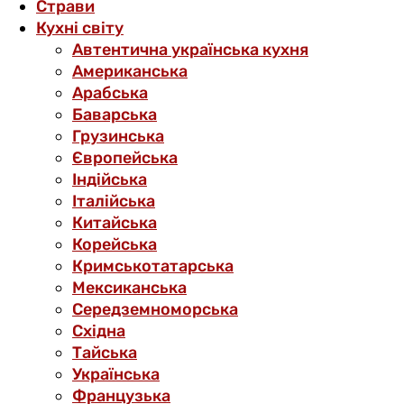
Страви
Кухні світу
Автентична українська кухня
Американська
Арабська
Баварська
Грузинська
Європейська
Індійська
Італійська
Китайська
Корейська
Кримськотатарська
Мексиканська
Середземноморська
Східна
Тайська
Українська
Французька