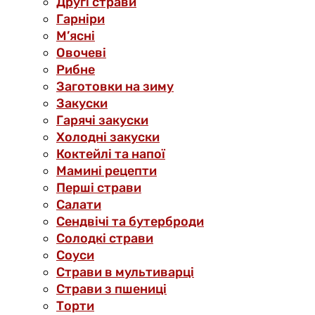
Другі страви
Гарніри
М’ясні
Овочеві
Рибне
Заготовки на зиму
Закуски
Гарячі закуски
Холодні закуски
Коктейлі та напої
Мамині рецепти
Перші страви
Салати
Сендвічі та бутерброди
Солодкі страви
Соуси
Страви в мультиварці
Страви з пшениці
Торти