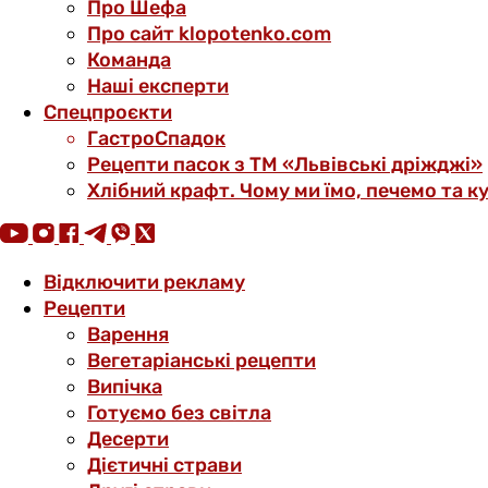
Про Шефа
Про сайт klopotenko.com
Команда
Наші експерти
Спецпроєкти
ГастроСпадок
Рецепти пасок з ТМ «Львівські дріжджі»
Хлібний крафт. Чому ми їмо, печемо та к
Відключити рекламу
Рецепти
Варення
Вегетаріанські рецепти
Випічка
Готуємо без світла
Десерти
Дієтичні страви