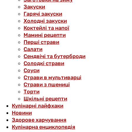
Закуски
Гарячі закуски
Холодні закуски
Коктейлі та напої
Мамині рецепти
Перші страви
Салати
Сендвічі та бутерброди
Солодкі страви
Соуси
Страви в мультиварці
Страви з пшениці
Торти
Шкільні рецепти
Кулінарні лайфхаки
Новини
Здорове харчування
Кулінарна енциклопедія