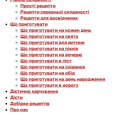
Прості рецепти
Рецепти середньої складності
Рецепти для досвідчених
Що приготувати
Що приготувати на кожен день
Що приготувати на свято
Що приготувати для дитини
Що приготувати на пікнік
Що приготувати на вечерю
Що приготувати в піст
Що приготувати на сніданок
Що приготувати на обід
Що приготувати на день народження
Що приготувати в дорогу
Дієтичне харчування
Дієти
Добірки рецептів
Про нас