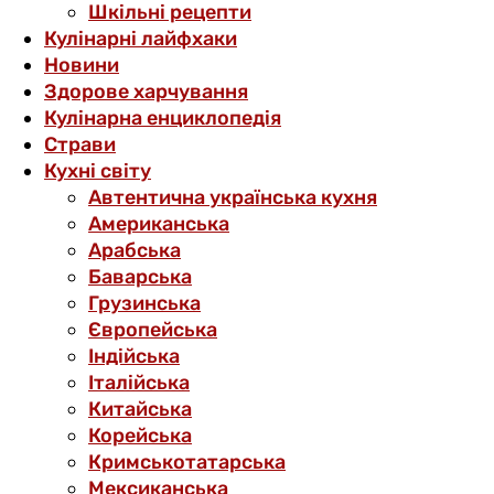
Шкільні рецепти
Кулінарні лайфхаки
Новини
Здорове харчування
Кулінарна енциклопедія
Страви
Кухні світу
Автентична українська кухня
Американська
Арабська
Баварська
Грузинська
Європейська
Індійська
Італійська
Китайська
Корейська
Кримськотатарська
Мексиканська