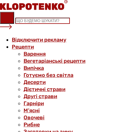
Skip
to
content
Відключити рекламу
Рецепти
Варення
Вегетаріанські рецепти
Випічка
Готуємо без світла
Десерти
Дієтичні страви
Другі страви
Гарніри
М’ясні
Овочеві
Рибне
Заготовки на зиму