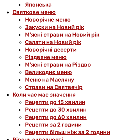
Японська
Святкове меню
Новорічне меню
Закуски на Новий рік
М’ясні страви на Новий рік
Салати на Новий рік
Новорічні десерти
Різдвяне меню
М’ясні страви на Різдво
Великоднє меню
Меню на Масляну
Страви на Святвечір
Коли час має значення
Рецепти до 15 хвилин
Рецепти до 30 хвилин
Рецепти до 60 хвилин
Рецепти за 2 години
Рецепти більш ніж за 2 години
Рівень складності