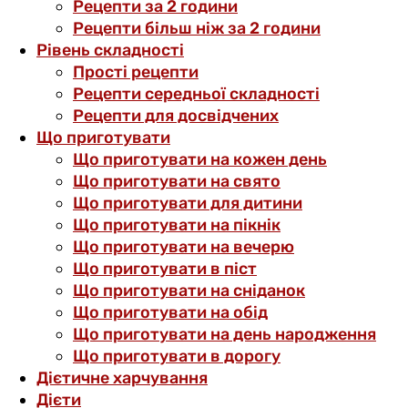
Рецепти за 2 години
Рецепти більш ніж за 2 години
Рівень складності
Прості рецепти
Рецепти середньої складності
Рецепти для досвідчених
Що приготувати
Що приготувати на кожен день
Що приготувати на свято
Що приготувати для дитини
Що приготувати на пікнік
Що приготувати на вечерю
Що приготувати в піст
Що приготувати на сніданок
Що приготувати на обід
Що приготувати на день народження
Що приготувати в дорогу
Дієтичне харчування
Дієти