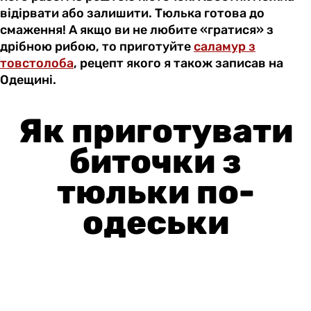
відірвати або залишити. Тюлька готова до
смаження! А якщо ви не любите «гратися» з
дрібною рибою, то приготуйте
саламур з
товстолоба
, рецепт якого я також записав на
Одещині.
Як приготувати
биточки з
тюльки по-
одеськи