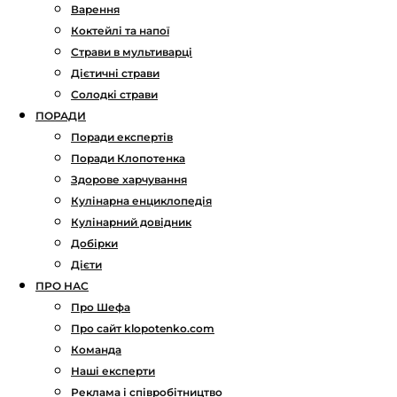
Варення
Коктейлі та напої
Страви в мультиварці
Дієтичні страви
Солодкі страви
ПОРАДИ
Поради експертів
Поради Клопотенка
Здорове харчування
Кулінарна енциклопедія
Кулінарний довідник
Добірки
Дієти
ПРО НАС
Про Шефа
Про сайт klopotenko.com
Команда
Наші експерти
Реклама і співробітництво