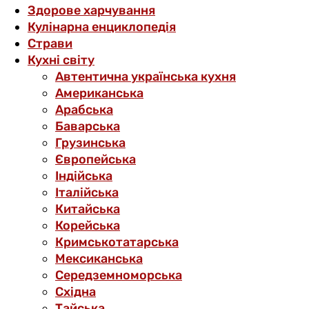
Здорове харчування
Кулінарна енциклопедія
Страви
Кухні світу
Автентична українська кухня
Американська
Арабська
Баварська
Грузинська
Європейська
Індійська
Італійська
Китайська
Корейська
Кримськотатарська
Мексиканська
Середземноморська
Східна
Тайська