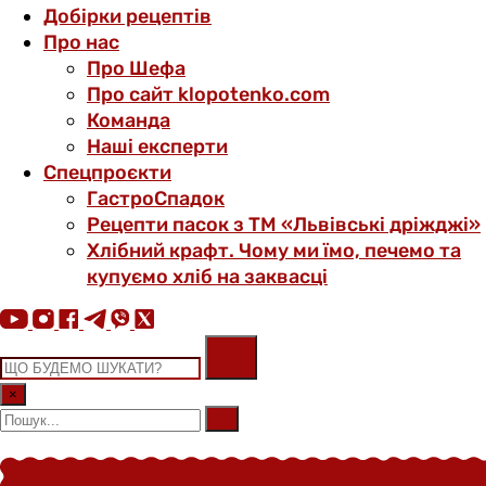
Добірки рецептів
Про нас
Про Шефа
Про сайт klopotenko.com
Команда
Наші експерти
Спецпроєкти
ГастроСпадок
Рецепти пасок з ТМ «Львівські дріжджі»
Хлібний крафт. Чому ми їмо, печемо та
купуємо хліб на заквасці
×