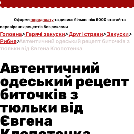
Оформи
передплату
та дивись більше ніж 5000 статей та
перевірених рецептів без реклами
Головна
>
Гарячі закуски
>
Другі страви
>
Закуски
>
Рибне
>
Автентичний одеський рецепт биточків з
тюльки від Євгена Клопотенка
Автентичний
одеський рецепт
биточків з
тюльки від
Євгена
Клопотенка