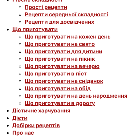
Прості рецепти
Рецепти середньої складності
Рецепти для досвідчених
Що приготувати
Що приготувати на кожен день
Що приготувати на свято
Що приготувати для дитини
Що приготувати на пікнік
Що приготувати на вечерю
Що приготувати в піст
Що приготувати на сніданок
Що приготувати на обід
Що приготувати на день народження
Що приготувати в дорогу
Дієтичне харчування
Дієти
Добірки рецептів
Про нас