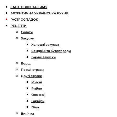
ЗАГОТОВКИ НА ЗИМУ
АВТЕНТИЧНА УКРАЇНСЬКА КУХНЯ
ГАСТРОСПАДОК
РЕЦЕПТИ
Салати
Закуски
Холодні закуски
Сендвічі та бутерброди
Гарячі закуски
Борщ
Перші страви
Другі страви
М’ясні
Рибне
Овочеві
Гарніри
Піца
Випічка