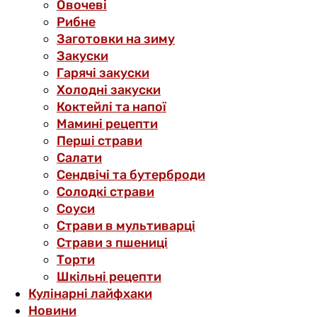
Овочеві
Рибне
Заготовки на зиму
Закуски
Гарячі закуски
Холодні закуски
Коктейлі та напої
Мамині рецепти
Перші страви
Салати
Сендвічі та бутерброди
Солодкі страви
Соуси
Страви в мультиварці
Страви з пшениці
Торти
Шкільні рецепти
Кулінарні лайфхаки
Новини