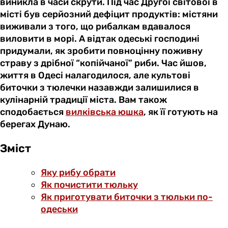
виникла в часи скрути. Під час Другої світової в
місті був серйозний дефіцит продуктів: містяни
виживали з того, що рибалкам вдавалося
виловити в морі. А відтак одеські господині
придумали, як зробити повноцінну поживну
страву з дрібної “копійчаної” риби. Час йшов,
життя в Одесі налагодилося, але культові
биточки з тюлечки назавжди залишилися в
кулінарній традиції міста. Вам також
сподобається
вилківська юшка
, як її готують на
берегах Дунаю.
Зміст
Яку рибу обрати
Як почистити тюльку
Як приготувати биточки з тюльки по-
одеськи