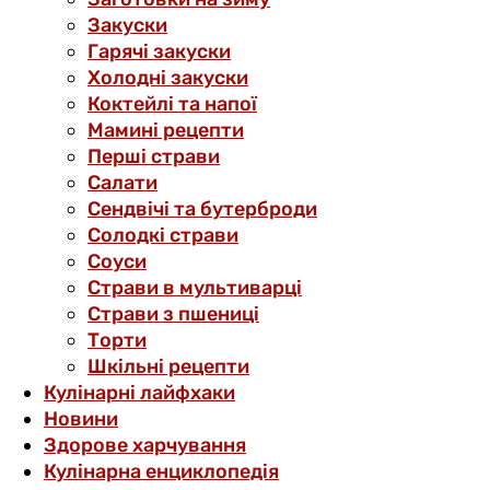
Закуски
Гарячі закуски
Холодні закуски
Коктейлі та напої
Мамині рецепти
Перші страви
Салати
Сендвічі та бутерброди
Солодкі страви
Соуси
Страви в мультиварці
Страви з пшениці
Торти
Шкільні рецепти
Кулінарні лайфхаки
Новини
Здорове харчування
Кулінарна енциклопедія