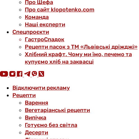
Про Шефа
Про сайт klopotenko.com
Команда
Наші експерти
Спецпроєкти
ГастроСпадок
Рецепти пасок з ТМ «Львівські дріжджі»
Хлібний крафт. Чому ми їмо, печемо та
купуємо хліб на заквасці
Відключити рекламу
Рецепти
Варення
Вегетаріанські рецепти
Випічка
Готуємо без світла
Десерти