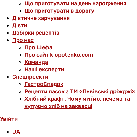
Що приготувати на день народження
Що приготувати в дорогу
Дієтичне харчування
Дієти
Добірки рецептів
Про нас
Про Шефа
Про сайт klopotenko.com
Команда
Наші експерти
Спецпроєкти
ГастроСпадок
Рецепти пасок з ТМ «Львівські дріжджі»
Хлібний крафт. Чому ми їмо, печемо та
купуємо хліб на заквасці
Увійти
UA