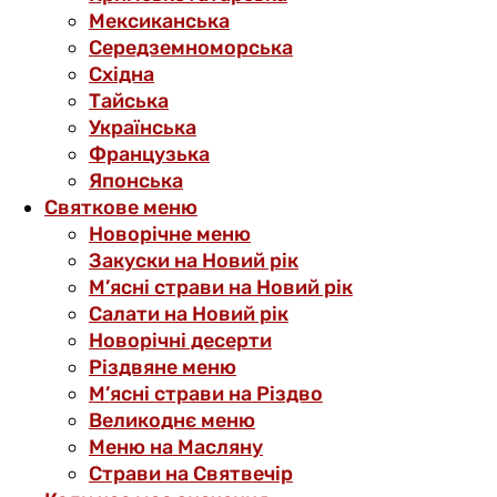
Мексиканська
Середземноморська
Східна
Тайська
Українська
Французька
Японська
Святкове меню
Новорічне меню
Закуски на Новий рік
М’ясні страви на Новий рік
Салати на Новий рік
Новорічні десерти
Різдвяне меню
М’ясні страви на Різдво
Великоднє меню
Меню на Масляну
Страви на Святвечір