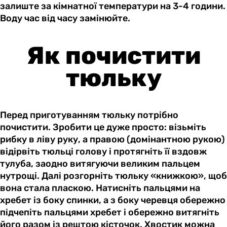
залиште за кімнатної температури на 3-4 години.
Воду час від часу замінюйте.
Як почистити
тюльку
Перед приготуванням тюльку потрібно
почистити. Зробити це дуже просто: візьміть
рибку в ліву руку, а правою (домінантною рукою)
відірвіть тюльці голову і протягніть її вздовж
тулуба, заодно витягуючи великим пальцем
нутрощі. Далі розгорніть тюльку «книжкою», щоб
вона стала пласкою. Натисніть пальцями на
хребет із боку спинки, а з боку черевця обережно
підчепіть пальцями хребет і обережно витягніть
його разом із рештою кісточок. Хвостик можна