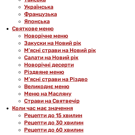
Українська
Французька
Японська
Святкове меню
Новорічне меню
Закуски на Новий рік
М’ясні страви на Новий рік
Салати на Новий рік
Новорічні десерти
Різдвяне меню
М’ясні страви на Різдво
Великоднє меню
Меню на Масляну
Страви на Святвечір
Коли час має значення
Рецепти до 15 хвилин
Рецепти до 30 хвилин
Рецепти до 60 хвилин