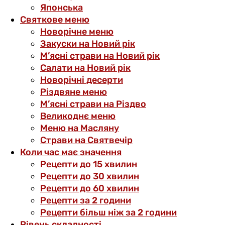
Японська
Святкове меню
Новорічне меню
Закуски на Новий рік
М’ясні страви на Новий рік
Салати на Новий рік
Новорічні десерти
Різдвяне меню
М’ясні страви на Різдво
Великоднє меню
Меню на Масляну
Страви на Святвечір
Коли час має значення
Рецепти до 15 хвилин
Рецепти до 30 хвилин
Рецепти до 60 хвилин
Рецепти за 2 години
Рецепти більш ніж за 2 години
Рівень складності