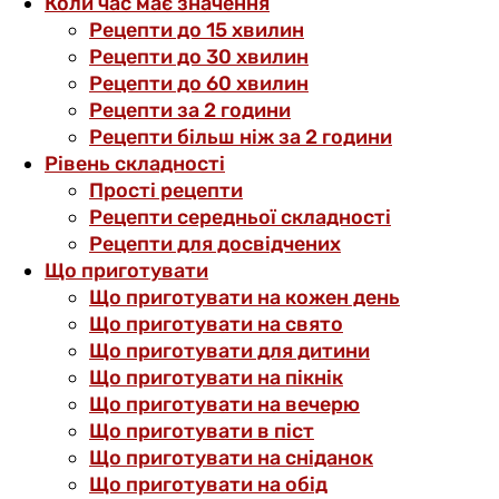
Коли час має значення
Рецепти до 15 хвилин
Рецепти до 30 хвилин
Рецепти до 60 хвилин
Рецепти за 2 години
Рецепти більш ніж за 2 години
Рівень складності
Прості рецепти
Рецепти середньої складності
Рецепти для досвідчених
Що приготувати
Що приготувати на кожен день
Що приготувати на свято
Що приготувати для дитини
Що приготувати на пікнік
Що приготувати на вечерю
Що приготувати в піст
Що приготувати на сніданок
Що приготувати на обід