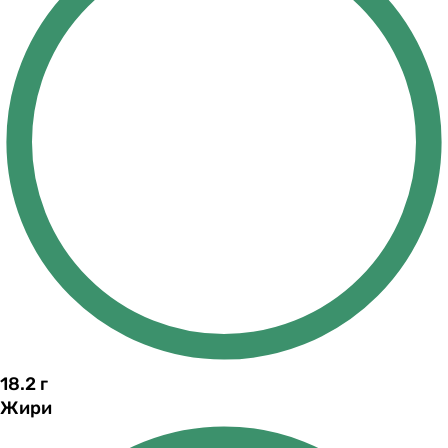
18.2
г
Жири