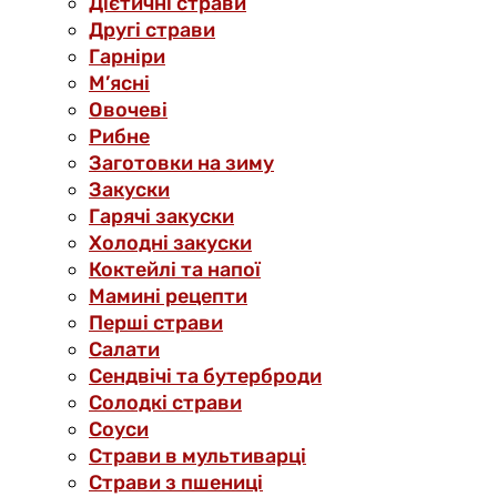
Дієтичні страви
Другі страви
Гарніри
М’ясні
Овочеві
Рибне
Заготовки на зиму
Закуски
Гарячі закуски
Холодні закуски
Коктейлі та напої
Мамині рецепти
Перші страви
Салати
Сендвічі та бутерброди
Солодкі страви
Соуси
Страви в мультиварці
Страви з пшениці