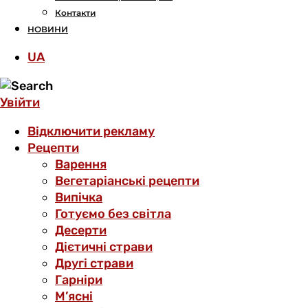
Контакти
НОВИНИ
UA
Увійти
Відключити рекламу
Рецепти
Варення
Вегетаріанські рецепти
Випічка
Готуємо без світла
Десерти
Дієтичні страви
Другі страви
Гарніри
М’ясні