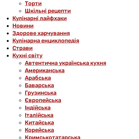
Торти
Шкільні рецепти
Кулінарні лайфхаки
Новини
Здорове харчування
Кулінарна енциклопедія
Страви
Кухні світу
Автентична українська кухня
Американська
Арабська
Баварська
Грузинська
Європейська
Індійська
Італійська
Китайська
Корейська
Кримськотатарська