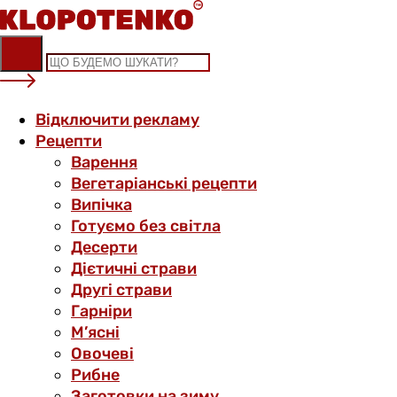
Skip
to
content
Відключити рекламу
Рецепти
Варення
Вегетаріанські рецепти
Випічка
Готуємо без світла
Десерти
Дієтичні страви
Другі страви
Гарніри
М’ясні
Овочеві
Рибне
Заготовки на зиму