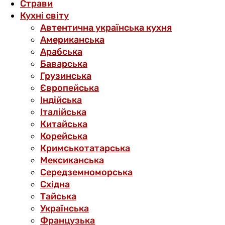
Страви
Кухні світу
Автентична українська кухня
Американська
Арабська
Баварська
Грузинська
Європейська
Індійська
Італійська
Китайська
Корейська
Кримськотатарська
Мексиканська
Середземноморська
Східна
Тайська
Українська
Французька