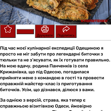
Зберегти
Оцінити
Друкувати
Поділитись
Під час моєї кулінарної експедиції Одещиною я
просто не міг забути про легендарні биточки з
тюльки та не з’ясувати, як їх готувати правильно.
На мою вдачу, родина Панченків із села
Крижанівка, що під Одесою, погодилася
прийняти мене з командою в гості та провести
справжній майстер-клас із приготування
биточків. Усім, що дізнався, ділюся з вами.
За однією з версій, страва, яка тепер є
справжньою візитівкою Одеси, ймовірно