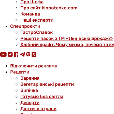
Про Шефа
Про сайт klopotenko.com
Команда
Наші експерти
Спецпроєкти
ГастроСпадок
Рецепти пасок з ТМ «Львівські дріжджі»
Хлібний крафт. Чому ми їмо, печемо та к
Відключити рекламу
Рецепти
Варення
Вегетаріанські рецепти
Випічка
Готуємо без світла
Десерти
Дієтичні страви