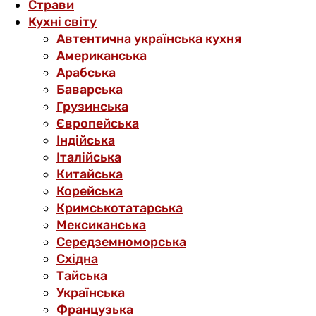
Страви
Кухні світу
Автентична українська кухня
Американська
Арабська
Баварська
Грузинська
Європейська
Індійська
Італійська
Китайська
Корейська
Кримськотатарська
Мексиканська
Середземноморська
Східна
Тайська
Українська
Французька