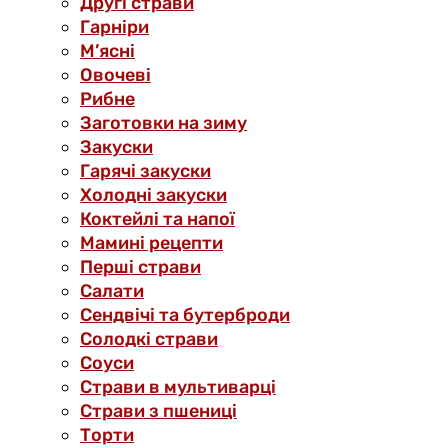
Другі страви
Гарніри
М’ясні
Овочеві
Рибне
Заготовки на зиму
Закуски
Гарячі закуски
Холодні закуски
Коктейлі та напої
Мамині рецепти
Перші страви
Салати
Сендвічі та бутерброди
Солодкі страви
Соуси
Страви в мультиварці
Страви з пшениці
Торти