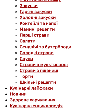
Закуски
Гарячі закуски
Холодні закуски
Коктейлі та напої
Мамині рецепти
Перші страви
Салати
Сендвічі та бутерброди
Солодкі страви
Соуси
Страви в мультиварці
Страви з пшениці
Торти
Шкільні рецепти
Кулінарні лайфхаки
Новини
Здорове харчування
Кулінарна енциклопедія