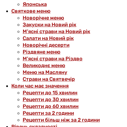
Японська
Святкове меню
Новорічне меню
Закуски на Новий рік
М’ясні страви на Новий рік
Салати на Новий рік
Новорічні десерти
Різдвяне меню
М’ясні страви на Різдво
Великоднє меню
Меню на Масляну
Страви на Святвечір
Коли час має значення
Рецепти до 15 хвилин
Рецепти до 30 хвилин
Рецепти до 60 хвилин
Рецепти за 2 години
Рецепти більш ніж за 2 години
Рівень складності