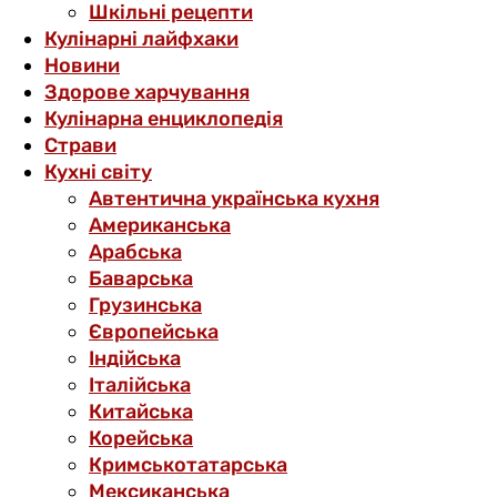
Шкільні рецепти
Кулінарні лайфхаки
Новини
Здорове харчування
Кулінарна енциклопедія
Страви
Кухні світу
Автентична українська кухня
Американська
Арабська
Баварська
Грузинська
Європейська
Індійська
Італійська
Китайська
Корейська
Кримськотатарська
Мексиканська