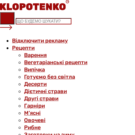
Skip
to
content
Відключити рекламу
Рецепти
Варення
Вегетаріанські рецепти
Випічка
Готуємо без світла
Десерти
Дієтичні страви
Другі страви
Гарніри
М’ясні
Овочеві
Рибне
Заготовки на зиму