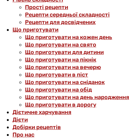
Прості рецепти
Рецепти середньої складності
Рецепти для досвідчених
Що приготувати
Що приготувати на кожен день
Що приготувати на свято
Що приготувати для дитини
Що приготувати на пікнік
Що приготувати на вечерю
Що приготувати в піст
Що приготувати на сніданок
Що приготувати на обід
Що приготувати на день народження
Що приготувати в дорогу
Дієтичне харчування
Дієти
Добірки рецептів
Про нас