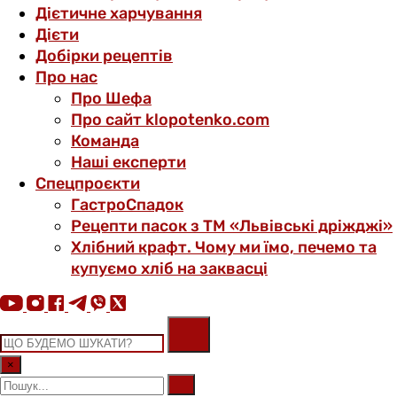
Дієтичне харчування
Дієти
Добірки рецептів
Про нас
Про Шефа
Про сайт klopotenko.com
Команда
Наші експерти
Спецпроєкти
ГастроСпадок
Рецепти пасок з ТМ «Львівські дріжджі»
Хлібний крафт. Чому ми їмо, печемо та
купуємо хліб на заквасці
×