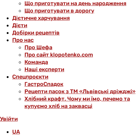
Що приготувати на день народження
Що приготувати в дорогу
Дієтичне харчування
Дієти
Добірки рецептів
Про нас
Про Шефа
Про сайт klopotenko.com
Команда
Наші експерти
Спецпроєкти
ГастроСпадок
Рецепти пасок з ТМ «Львівські дріжджі»
Хлібний крафт. Чому ми їмо, печемо та
купуємо хліб на заквасці
Увійти
UA