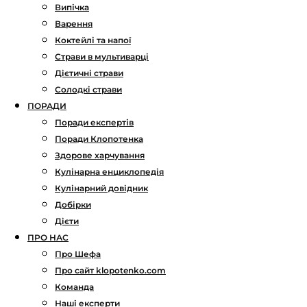
Випічка
Варення
Коктейлі та напої
Страви в мультиварці
Дієтичні страви
Солодкі страви
ПОРАДИ
Поради експертів
Поради Клопотенка
Здорове харчування
Кулінарна енциклопедія
Кулінарний довідник
Добірки
Дієти
ПРО НАС
Про Шефа
Про сайт klopotenko.com
Команда
Наші експерти