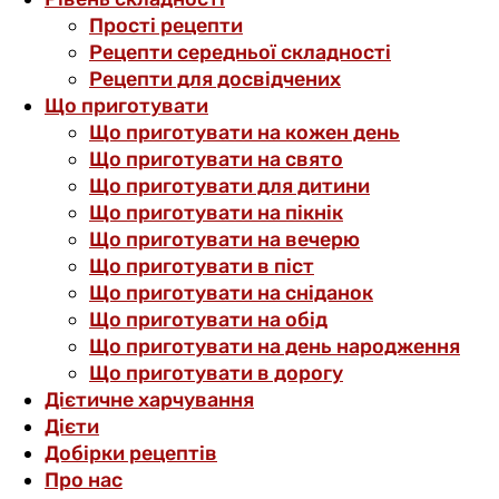
Прості рецепти
Рецепти середньої складності
Рецепти для досвідчених
Що приготувати
Що приготувати на кожен день
Що приготувати на свято
Що приготувати для дитини
Що приготувати на пікнік
Що приготувати на вечерю
Що приготувати в піст
Що приготувати на сніданок
Що приготувати на обід
Що приготувати на день народження
Що приготувати в дорогу
Дієтичне харчування
Дієти
Добірки рецептів
Про нас