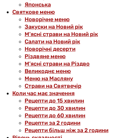
Японська
Святкове меню
Новорічне меню
Закуски на Новий рік
М’ясні страви на Новий рік
Салати на Новий рік
Новорічні десерти
Різдвяне меню
М’ясні страви на Різдво
Великоднє меню
Меню на Масляну
Страви на Святвечір
Коли час має значення
Рецепти до 15 хвилин
Рецепти до 30 хвилин
Рецепти до 60 хвилин
Рецепти за 2 години
Рецепти більш ніж за 2 години
Рівень складності