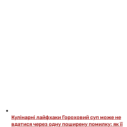
Кулінарні лайфхаки
Гороховий суп може не
вдатися через одну поширену помилку: як її