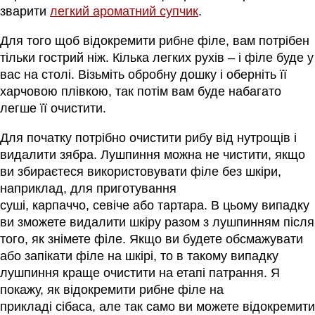
зварити
легкий ароматний супчик
.
Для того щоб відокремити рибне філе, вам потрібен
тільки гострий ніж. Кілька легких рухів – і філе буде у
вас на столі. Візьміть обробну дошку і оберніть її
харчовою плівкою, так потім вам буде набагато
легше її очистити.
Для початку потрібно очистити рибу від нутрощів і
видалити зябра. Лушпиння можна не чистити, якщо
ви збираєтеся використовувати філе без шкіри,
наприклад, для приготування
суші, карпаччо, севіче або тартара. В цьому випадку
ви зможете видалити шкіру разом з лушпинням після
того, як знімете філе. Якщо ви будете обсмажувати
або запікати філе на шкірі, то в такому випадку
лушпиння краще очистити на етапі патрання. Я
покажу, як відокремити рибне філе на
прикладі сібаса, але так само ви можете відокремити