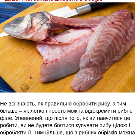
Не всі знають, як правильно обробити рибу, а тим
більше – як легко і просто можна відокремити рибне
філе. Упевнений, що після того, як ви навчитеся це
робити, ви не будете боятися купувати рибу цілою і
обробляти її. Тим більше, що з рибних обрізків можна