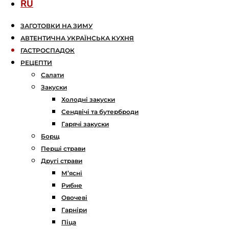
RU
ЗАГОТОВКИ НА ЗИМУ
АВТЕНТИЧНА УКРАЇНСЬКА КУХНЯ
ГАСТРОСПАДОК
РЕЦЕПТИ
Салати
Закуски
Холодні закуски
Сендвічі та бутерброди
Гарячі закуски
Борщ
Перші страви
Другі страви
М’ясні
Рибне
Овочеві
Гарніри
Піца