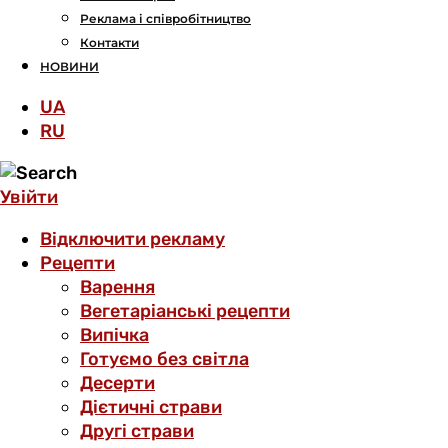
Реклама і співробітництво
Контакти
НОВИНИ
UA
RU
Увійти
Відключити рекламу
Рецепти
Варення
Вегетаріанські рецепти
Випічка
Готуємо без світла
Десерти
Дієтичні страви
Другі страви