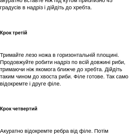
акуратно вставте ніж під кутом приблизно 45
градусів в надріз і дійдіть до хребта.
Крок третій
Тримайте лезо ножа в горизонтальній площині.
Продовжуйте робити надріз по всій довжині риби,
тримаючи ніж якомога ближче до хребта. Дійдіть
таким чином до хвоста риби. Філе готове. Так само
відокремте і друге філе.
Крок четвертий
Акуратно відокремте ребра від філе. Потім