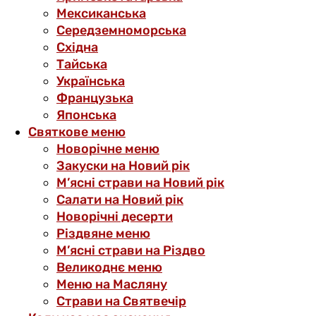
Мексиканська
Середземноморська
Східна
Тайська
Українська
Французька
Японська
Святкове меню
Новорічне меню
Закуски на Новий рік
М’ясні страви на Новий рік
Салати на Новий рік
Новорічні десерти
Різдвяне меню
М’ясні страви на Різдво
Великоднє меню
Меню на Масляну
Страви на Святвечір