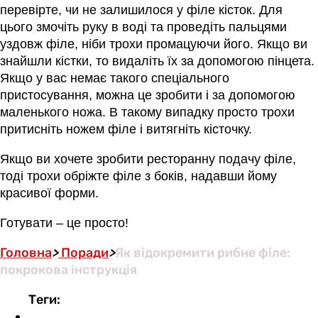
перевірте, чи не залишилося у філе кісток. Для
цього змочіть руку в воді та проведіть пальцями
уздовж філе, ніби трохи промацуючи його. Якщо ви
знайшли кістки, то видаліть їх за допомогою пінцета.
Якщо у вас немає такого спеціального
пристосування, можна це зробити і за допомогою
маленького ножа. В такому випадку просто трохи
притисніть ножем філе і витягніть кісточку.
Якщо ви хочете зробити ресторанну подачу філе,
тоді трохи обріжте філе з боків, надавши йому
красивої форми.
Готувати – це просто!
Головна
>
Поради
>
Як відокремити рибне філе:
покрокова інструкція
Теги: