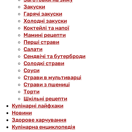
Закуски
Гарячі закуски
Холодні закуски
Коктейлі та напої
Мамині рецепти
Перші страви
Салати
Сендвічі та бутерброди
Солодкі страви
Соуси
Страви в мультиварці
Страви з пшениці
Торти
Шкільні рецепти
Кулінарні лайфхаки
Новини
Здорове харчування
Кулінарна енциклопедія