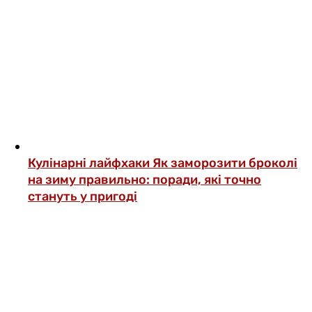
Кулінарні лайфхаки
Як заморозити броколі
на зиму правильно: поради, які точно
стануть у пригоді