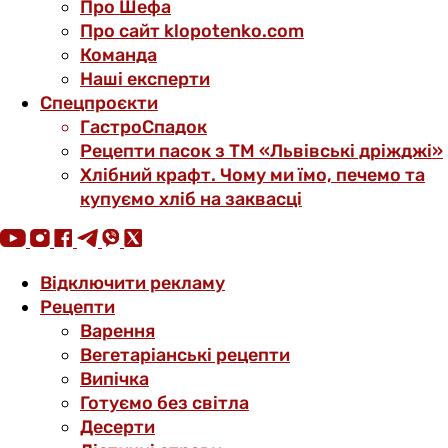
Про Шефа
Про сайт klopotenko.com
Команда
Наші експерти
Спецпроєкти
ГастроСпадок
Рецепти пасок з ТМ «Львівські дріжджі»
Хлібний крафт. Чому ми їмо, печемо та
купуємо хліб на заквасці
Відключити рекламу
Рецепти
Варення
Вегетаріанські рецепти
Випічка
Готуємо без світла
Десерти