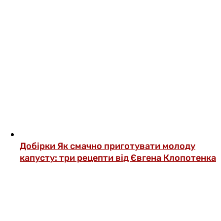
Добірки
Як смачно приготувати молоду
капусту: три рецепти від Євгена Клопотенка