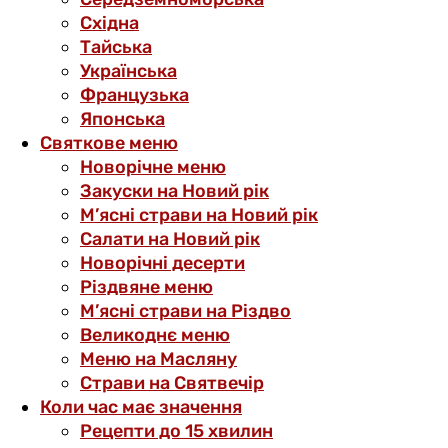
Східна
Тайська
Українська
Французька
Японська
Святкове меню
Новорічне меню
Закуски на Новий рік
М’ясні страви на Новий рік
Салати на Новий рік
Новорічні десерти
Різдвяне меню
М’ясні страви на Різдво
Великоднє меню
Меню на Масляну
Страви на Святвечір
Коли час має значення
Рецепти до 15 хвилин