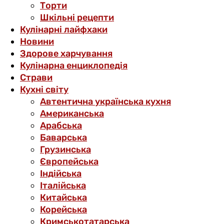
Торти
Шкільні рецепти
Кулінарні лайфхаки
Новини
Здорове харчування
Кулінарна енциклопедія
Страви
Кухні світу
Автентична українська кухня
Американська
Арабська
Баварська
Грузинська
Європейська
Індійська
Італійська
Китайська
Корейська
Кримськотатарська