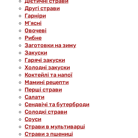
Дієтичні страви
Другі страви
Гарніри
М’ясні
Овочеві
Рибне
Заготовки на зиму
Закуски
Гарячі закуски
Холодні закуски
Коктейлі та напої
Мамині рецепти
Перші страви
Салати
Сендвічі та бутерброди
Солодкі страви
Соуси
Страви в мультиварці
Страви з пшениці