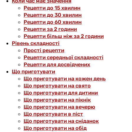
Коли час має значення
Рецепти до 15 хвилин
Рецепти до 30 хвилин
Рецепти до 60 хвилин
Рецепти за 2 години
Рецепти більш ніж за 2 години
Рівень складності
Прості рецепти
Рецепти середньої складності
Рецепти для досвідчених
Що приготувати
Що приготувати на кожен день
Що приготувати на свято
Що приготувати для дитини
Що приготувати на пікнік
Що приготувати на вечерю
Що приготувати в піст
Що приготувати на сніданок
Що приготувати на обід