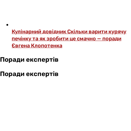
Кулінарний довідник
Скільки варити курячу
печінку та як зробити це смачно — поради
Євгена Клопотенка
Поради експертів
Поради експертів