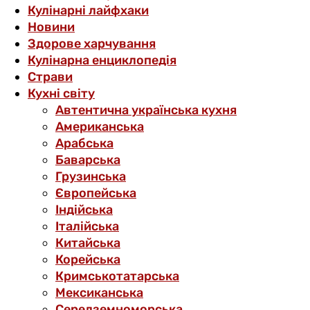
Кулінарні лайфхаки
Новини
Здорове харчування
Кулінарна енциклопедія
Страви
Кухні світу
Автентична українська кухня
Американська
Арабська
Баварська
Грузинська
Європейська
Індійська
Італійська
Китайська
Корейська
Кримськотатарська
Мексиканська
Середземноморська