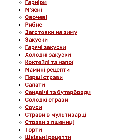
Гарніри
М’ясні
Овочеві
Рибне
Заготовки на зиму
Закуски
Гарячі закуски
Холодні закуски
Коктейлі та напої
Мамині рецепти
Перші страви
Салати
Сендвічі та бутерброди
Солодкі страви
Соуси
Страви в мультиварці
Страви з пшениці
Торти
Шкільні рецепти