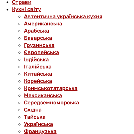
Страви
Кухні світу
Автентична українська кухня
Американська
Арабська
Баварська
Грузинська
Європейська
Індійська
Італійська
Китайська
Корейська
Кримськотатарська
Мексиканська
Середземноморська
Східна
Тайська
Українська
Французька