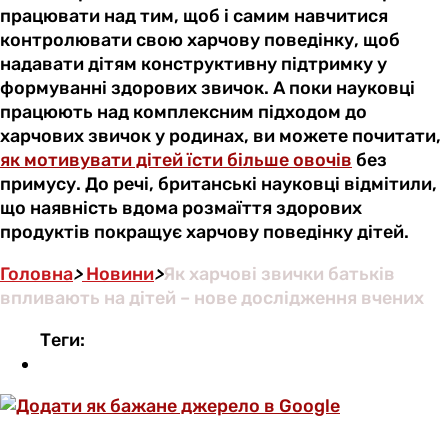
працювати над тим, щоб і самим навчитися
контролювати свою харчову поведінку, щоб
надавати дітям конструктивну підтримку у
формуванні здорових звичок. А поки науковці
працюють над комплексним підходом до
харчових звичок у родинах, ви можете почитати,
як мотивувати дітей їсти більше овочів
без
примусу. До речі, британські науковці відмітили,
що наявність вдома розмаїття здорових
продуктів покращує харчову поведінку дітей.
Головна
>
Новини
>
Як харчові звички батьків
впливають на дітей – нове дослідження вчених
Теги: