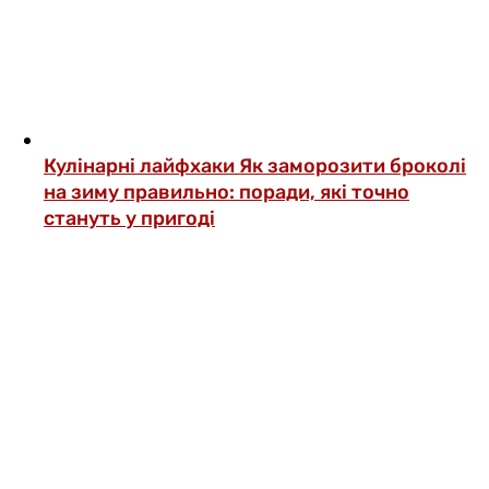
Кулінарні лайфхаки
Як заморозити броколі
на зиму правильно: поради, які точно
стануть у пригоді