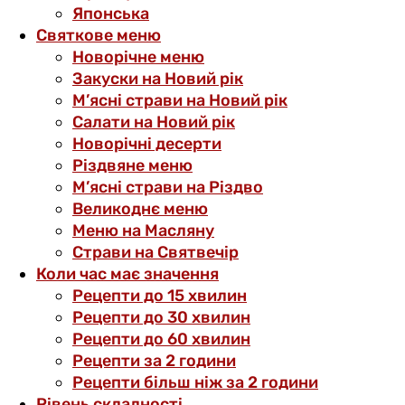
Японська
Святкове меню
Новорічне меню
Закуски на Новий рік
М’ясні страви на Новий рік
Салати на Новий рік
Новорічні десерти
Різдвяне меню
М’ясні страви на Різдво
Великоднє меню
Меню на Масляну
Страви на Святвечір
Коли час має значення
Рецепти до 15 хвилин
Рецепти до 30 хвилин
Рецепти до 60 хвилин
Рецепти за 2 години
Рецепти більш ніж за 2 години
Рівень складності