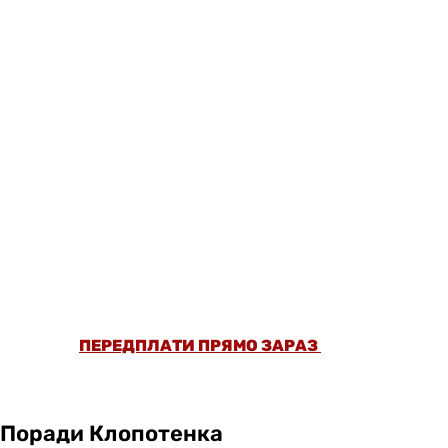
ОФОРМИ ПЕРЕДПЛАТУ ТА ДИВИСЬ БІЛЬШЕ
НІЖ 5000 СТАТЕЙ ТА ПЕРЕВІРЕНИХ
РЕЦЕПТІВ БЕЗ РЕКЛАМИ.
ПЕРЕДПЛАТИ ПРЯМО ЗАРАЗ
Поради Клопотенка