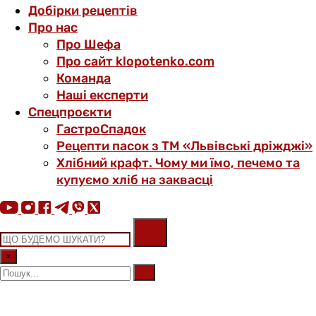
Добірки рецептів
Про нас
Про Шефа
Про сайт klopotenko.com
Команда
Наші експерти
Спецпроєкти
ГастроСпадок
Рецепти пасок з ТМ «Львівські дріжджі»
Хлібний крафт. Чому ми їмо, печемо та
купуємо хліб на заквасці
×