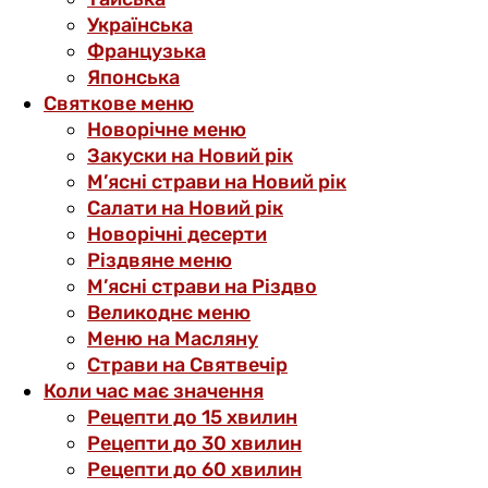
Українська
Французька
Японська
Святкове меню
Новорічне меню
Закуски на Новий рік
М’ясні страви на Новий рік
Салати на Новий рік
Новорічні десерти
Різдвяне меню
М’ясні страви на Різдво
Великоднє меню
Меню на Масляну
Страви на Святвечір
Коли час має значення
Рецепти до 15 хвилин
Рецепти до 30 хвилин
Рецепти до 60 хвилин