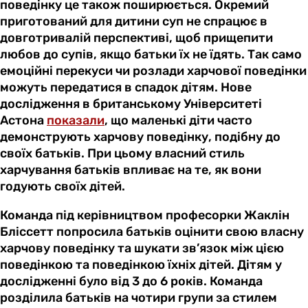
поведінку це також поширюється. Окремий
приготований для дитини суп не спрацює в
довготривалій перспективі, щоб прищепити
любов до супів, якщо батьки їх не їдять. Так само
емоційні перекуси чи розлади харчової поведінки
можуть передатися в спадок дітям. Нове
дослідження в британському Університеті
Астона
показали
, що маленькі діти часто
демонструють харчову поведінку, подібну до
своїх батьків. При цьому власний стиль
харчування батьків впливає на те, як вони
годують своїх дітей.
Команда під керівництвом професорки Жаклін
Бліссетт попросила батьків оцінити свою власну
харчову поведінку та шукати зв’язок між цією
поведінкою та поведінкою їхніх дітей. Дітям у
дослідженні було від 3 до 6 років. Команда
розділила батьків на чотири групи за стилем