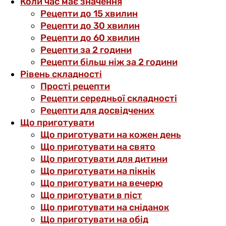
Коли час має значення
Рецепти до 15 хвилин
Рецепти до 30 хвилин
Рецепти до 60 хвилин
Рецепти за 2 години
Рецепти більш ніж за 2 години
Рівень складності
Прості рецепти
Рецепти середньої складності
Рецепти для досвідчених
Що приготувати
Що приготувати на кожен день
Що приготувати на свято
Що приготувати для дитини
Що приготувати на пікнік
Що приготувати на вечерю
Що приготувати в піст
Що приготувати на сніданок
Що приготувати на обід