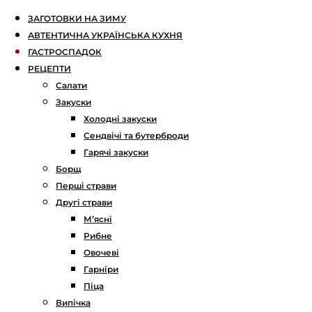
ЗАГОТОВКИ НА ЗИМУ
АВТЕНТИЧНА УКРАЇНСЬКА КУХНЯ
ГАСТРОСПАДОК
РЕЦЕПТИ
Салати
Закуски
Холодні закуски
Сендвічі та бутерброди
Гарячі закуски
Борщ
Перші страви
Другі страви
М’ясні
Рибне
Овочеві
Гарніри
Піца
Випічка