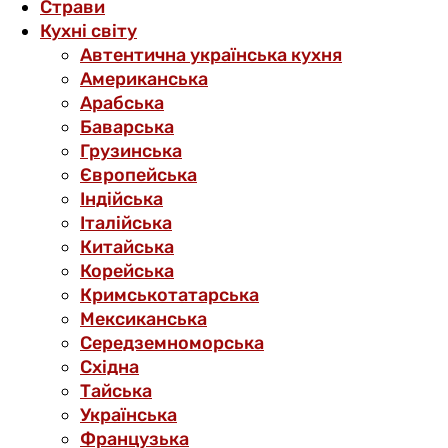
Страви
Кухні світу
Автентична українська кухня
Американська
Арабська
Баварська
Грузинська
Європейська
Індійська
Італійська
Китайська
Корейська
Кримськотатарська
Мексиканська
Середземноморська
Східна
Тайська
Українська
Французька