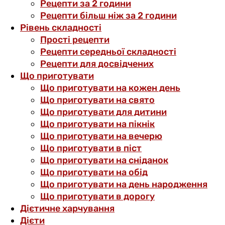
Рецепти за 2 години
Рецепти більш ніж за 2 години
Рівень складності
Прості рецепти
Рецепти середньої складності
Рецепти для досвідчених
Що приготувати
Що приготувати на кожен день
Що приготувати на свято
Що приготувати для дитини
Що приготувати на пікнік
Що приготувати на вечерю
Що приготувати в піст
Що приготувати на сніданок
Що приготувати на обід
Що приготувати на день народження
Що приготувати в дорогу
Дієтичне харчування
Дієти