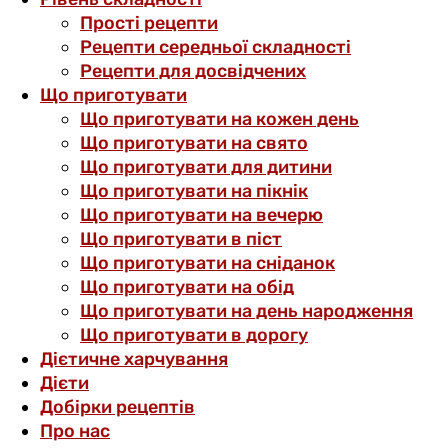
Прості рецепти
Рецепти середньої складності
Рецепти для досвідчених
Що приготувати
Що приготувати на кожен день
Що приготувати на свято
Що приготувати для дитини
Що приготувати на пікнік
Що приготувати на вечерю
Що приготувати в піст
Що приготувати на сніданок
Що приготувати на обід
Що приготувати на день народження
Що приготувати в дорогу
Дієтичне харчування
Дієти
Добірки рецептів
Про нас