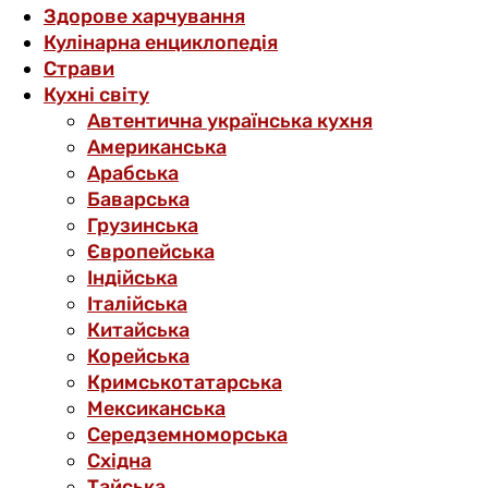
Здорове харчування
Кулінарна енциклопедія
Страви
Кухні світу
Автентична українська кухня
Американська
Арабська
Баварська
Грузинська
Європейська
Індійська
Італійська
Китайська
Корейська
Кримськотатарська
Мексиканська
Середземноморська
Східна
Тайська