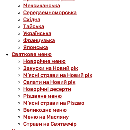
Мексиканська
Середземноморська
Східна
Тайська
Українська
Французька
Японська
Святкове меню
Новорічне меню
Закуски на Новий рік
М’ясні страви на Новий рік
Салати на Новий рік
Новорічні десерти
Різдвяне меню
М’ясні страви на Різдво
Великоднє меню
Меню на Масляну
Страви на Святвечір