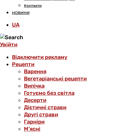
Контакти
НОВИНИ
UA
Увійти
Відключити рекламу
Рецепти
Варення
Вегетаріанські рецепти
Випічка
Готуємо без світла
Десерти
Дієтичні страви
Другі страви
Гарніри
М’ясні