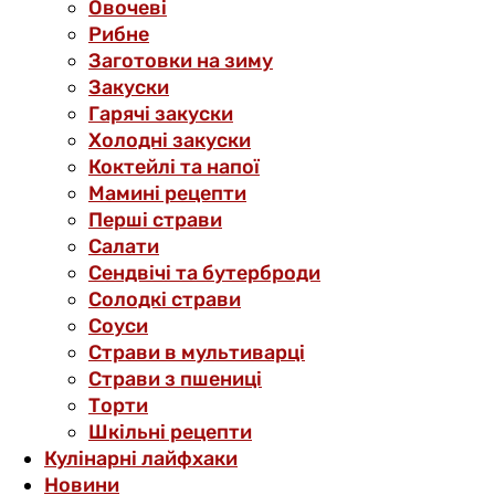
Овочеві
Рибне
Заготовки на зиму
Закуски
Гарячі закуски
Холодні закуски
Коктейлі та напої
Мамині рецепти
Перші страви
Салати
Сендвічі та бутерброди
Солодкі страви
Соуси
Страви в мультиварці
Страви з пшениці
Торти
Шкільні рецепти
Кулінарні лайфхаки
Новини