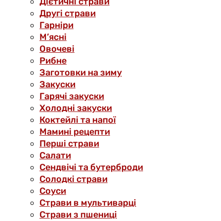
Дієтичні страви
Другі страви
Гарніри
М’ясні
Овочеві
Рибне
Заготовки на зиму
Закуски
Гарячі закуски
Холодні закуски
Коктейлі та напої
Мамині рецепти
Перші страви
Салати
Сендвічі та бутерброди
Солодкі страви
Соуси
Страви в мультиварці
Страви з пшениці