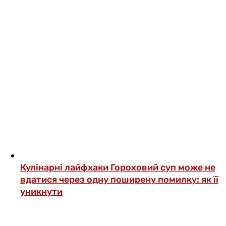
Кулінарні лайфхаки
Гороховий суп може не
вдатися через одну поширену помилку: як її
уникнути