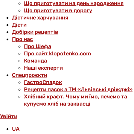
Що приготувати на день народження
Що приготувати в дорогу
Дієтичне харчування
Дієти
Добірки рецептів
Про нас
Про Шефа
Про сайт klopotenko.com
Команда
Наші експерти
Спецпроєкти
ГастроСпадок
Рецепти пасок з ТМ «Львівські дріжджі»
Хлібний крафт. Чому ми їмо, печемо та
купуємо хліб на заквасці
Увійти
UA