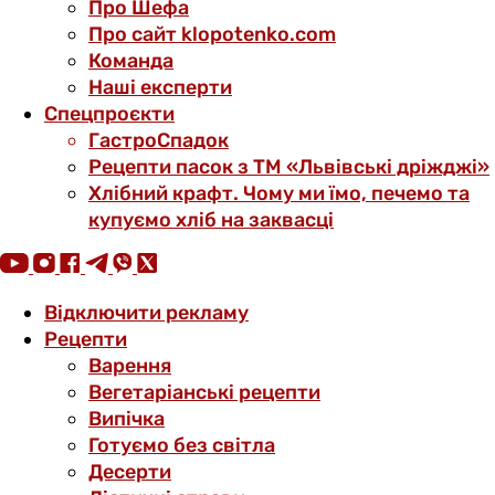
Про Шефа
Про сайт klopotenko.com
Команда
Наші експерти
Спецпроєкти
ГастроСпадок
Рецепти пасок з ТМ «Львівські дріжджі»
Хлібний крафт. Чому ми їмо, печемо та
купуємо хліб на заквасці
Відключити рекламу
Рецепти
Варення
Вегетаріанські рецепти
Випічка
Готуємо без світла
Десерти