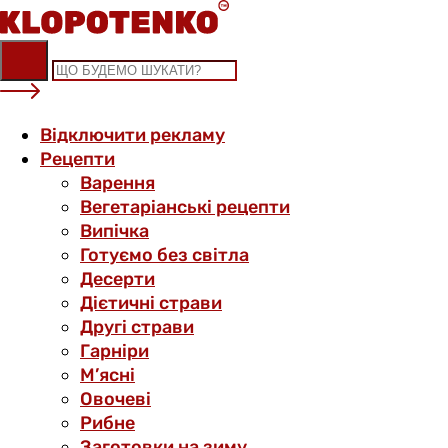
Skip
to
content
Відключити рекламу
Рецепти
Варення
Вегетаріанські рецепти
Випічка
Готуємо без світла
Десерти
Дієтичні страви
Другі страви
Гарніри
М’ясні
Овочеві
Рибне
Заготовки на зиму