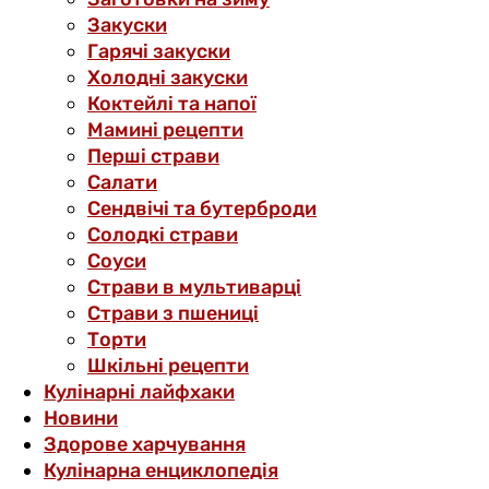
Закуски
Гарячі закуски
Холодні закуски
Коктейлі та напої
Мамині рецепти
Перші страви
Салати
Сендвічі та бутерброди
Солодкі страви
Соуси
Страви в мультиварці
Страви з пшениці
Торти
Шкільні рецепти
Кулінарні лайфхаки
Новини
Здорове харчування
Кулінарна енциклопедія