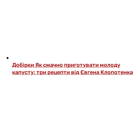
Добірки
Як смачно приготувати молоду
капусту: три рецепти від Євгена Клопотенка