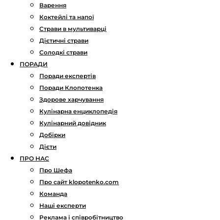
Варення
Коктейлі та напої
Страви в мультиварці
Дієтичні страви
Солодкі страви
ПОРАДИ
Поради експертів
Поради Клопотенка
Здорове харчування
Кулінарна енциклопедія
Кулінарний довідник
Добірки
Дієти
ПРО НАС
Про Шефа
Про сайт klopotenko.com
Команда
Наші експерти
Реклама і співробітництво