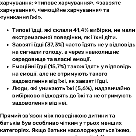
харчування: «типове харчування», «завзяте
харчування», «емоційне харчування» та
«уникання їжі».
Типові їдці, які склали 41,4% вибірки, не мали
екстремальної поведінки, як і їхні діти.
Завзяті їдці (37,3%) часто їдять не у відповідь
на сигнали голоду, а через навколишнє
середовище та власні емоції.
Емоційні їдці (15,7%) також їдять у відповідь
на емоції, але не отримують такого
задоволення від їжі, як завзяті їдці.
Люди, які уникають їжі (5,6%), надзвичайно
вибірково підходять до їжі та не отримують
задоволення від неї.
Прямий зв’язок між поведінкою дитини та
батьків був особливо чітким у трьох менших
категоріях. Якщо батьки насолоджуються їжею,