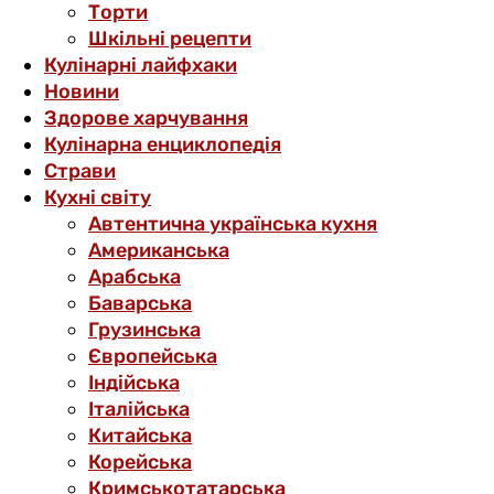
Торти
Шкільні рецепти
Кулінарні лайфхаки
Новини
Здорове харчування
Кулінарна енциклопедія
Страви
Кухні світу
Автентична українська кухня
Американська
Арабська
Баварська
Грузинська
Європейська
Індійська
Італійська
Китайська
Корейська
Кримськотатарська