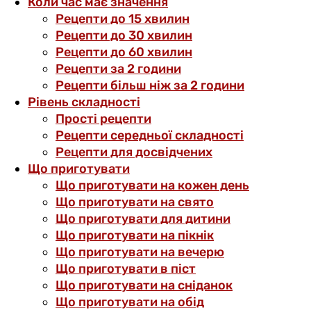
Коли час має значення
Рецепти до 15 хвилин
Рецепти до 30 хвилин
Рецепти до 60 хвилин
Рецепти за 2 години
Рецепти більш ніж за 2 години
Рівень складності
Прості рецепти
Рецепти середньої складності
Рецепти для досвідчених
Що приготувати
Що приготувати на кожен день
Що приготувати на свято
Що приготувати для дитини
Що приготувати на пікнік
Що приготувати на вечерю
Що приготувати в піст
Що приготувати на сніданок
Що приготувати на обід