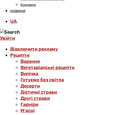
Контакти
НОВИНИ
UA
Увійти
Відключити рекламу
Рецепти
Варення
Вегетаріанські рецепти
Випічка
Готуємо без світла
Десерти
Дієтичні страви
Другі страви
Гарніри
М’ясні