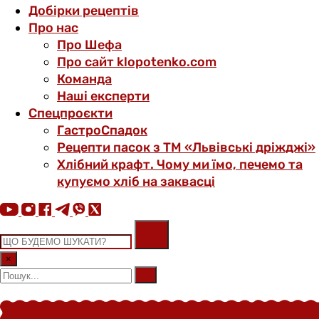
Добірки рецептів
Про нас
Про Шефа
Про сайт klopotenko.com
Команда
Наші експерти
Спецпроєкти
ГастроСпадок
Рецепти пасок з ТМ «Львівські дріжджі»
Хлібний крафт. Чому ми їмо, печемо та
купуємо хліб на заквасці
×