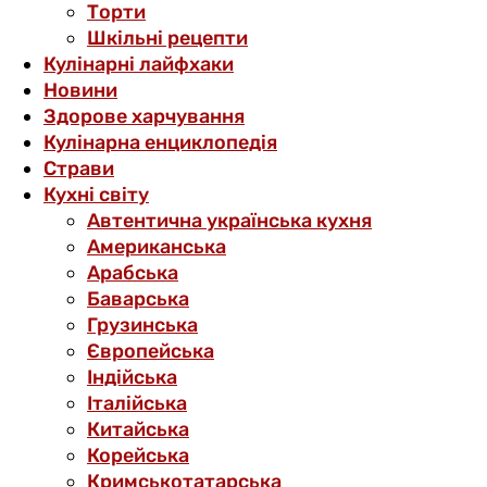
Торти
Шкільні рецепти
Кулінарні лайфхаки
Новини
Здорове харчування
Кулінарна енциклопедія
Страви
Кухні світу
Автентична українська кухня
Американська
Арабська
Баварська
Грузинська
Європейська
Індійська
Італійська
Китайська
Корейська
Кримськотатарська