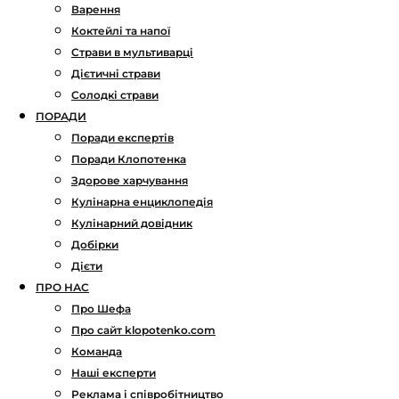
Варення
Коктейлі та напої
Страви в мультиварці
Дієтичні страви
Солодкі страви
ПОРАДИ
Поради експертів
Поради Клопотенка
Здорове харчування
Кулінарна енциклопедія
Кулінарний довідник
Добірки
Дієти
ПРО НАС
Про Шефа
Про сайт klopotenko.com
Команда
Наші експерти
Реклама і співробітництво