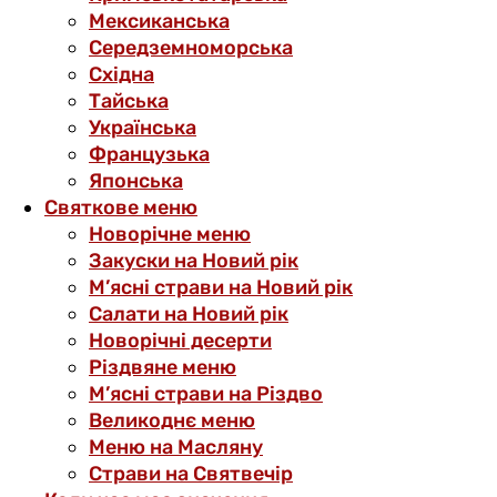
Мексиканська
Середземноморська
Східна
Тайська
Українська
Французька
Японська
Святкове меню
Новорічне меню
Закуски на Новий рік
М’ясні страви на Новий рік
Салати на Новий рік
Новорічні десерти
Різдвяне меню
М’ясні страви на Різдво
Великоднє меню
Меню на Масляну
Страви на Святвечір