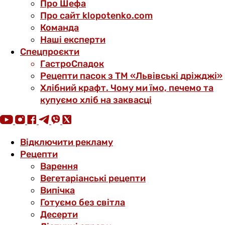
Про Шефа
Про сайт klopotenko.com
Команда
Наші експерти
Спецпроєкти
ГастроСпадок
Рецепти пасок з ТМ «Львівські дріжджі»
Хлібний крафт. Чому ми їмо, печемо та
купуємо хліб на заквасці
Відключити рекламу
Рецепти
Варення
Вегетаріанські рецепти
Випічка
Готуємо без світла
Десерти