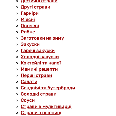
Дієтичні страви
Другі страви
Гарніри
М’ясні
Овочеві
Рибне
Заготовки на зиму
Закуски
Гарячі закуски
Холодні закуски
Коктейлі та напої
Мамині рецепти
Перші страви
Салати
Сендвічі та бутерброди
Солодкі страви
Соуси
Страви в мультиварці
Страви з пшениці