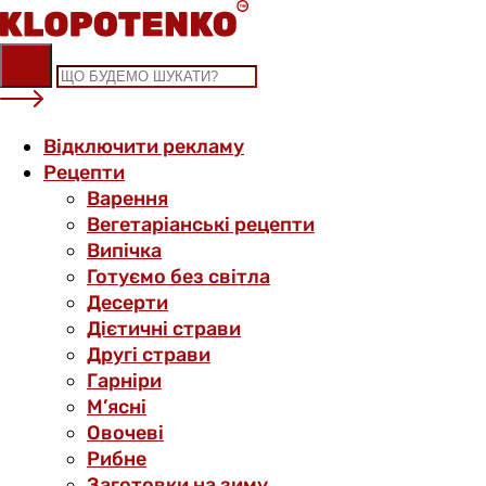
Skip
to
content
Відключити рекламу
Рецепти
Варення
Вегетаріанські рецепти
Випічка
Готуємо без світла
Десерти
Дієтичні страви
Другі страви
Гарніри
М’ясні
Овочеві
Рибне
Заготовки на зиму