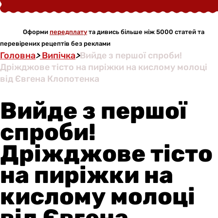
Оформи
передплату
та дивись більше ніж 5000 статей та
перевірених рецептів без реклами
Головна
>
Випічка
>
Вийде з першої спроби!
Дріжджове тісто на пиріжки на кислому молоці
від Євгена Клопотенка
Вийде з першої
спроби!
Дріжджове тісто
на пиріжки на
кислому молоці
від Євгена