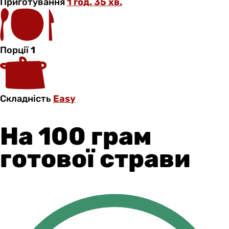
Приготування
1 год. 35 хв.
Порції
1
Складність
Easy
На 100 грам
готової страви