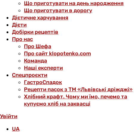
Що приготувати на день народження
Що приготувати в дорогу
Дієтичне харчування
Дієти
Добірки рецептів
Про нас
Про Шефа
Про сайт klopotenko.com
Команда
Наші експерти
Спецпроєкти
ГастроСпадок
Рецепти пасок з ТМ «Львівські дріжджі»
Хлібний крафт. Чому ми їмо, печемо та
купуємо хліб на заквасці
Увійти
UA