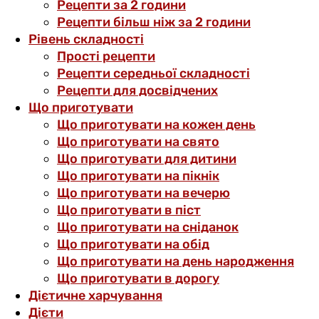
Рецепти за 2 години
Рецепти більш ніж за 2 години
Рівень складності
Прості рецепти
Рецепти середньої складності
Рецепти для досвідчених
Що приготувати
Що приготувати на кожен день
Що приготувати на свято
Що приготувати для дитини
Що приготувати на пікнік
Що приготувати на вечерю
Що приготувати в піст
Що приготувати на сніданок
Що приготувати на обід
Що приготувати на день народження
Що приготувати в дорогу
Дієтичне харчування
Дієти