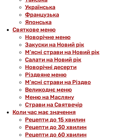
Українська
Французька
Японська
Святкове меню
Новорічне меню
Закуски на Новий рік
М’ясні страви на Новий рік
Салати на Новий рік
Новорічні десерти
Різдвяне меню
М’ясні страви на Різдво
Великоднє меню
Меню на Масляну
Страви на Святвечір
Коли час має значення
Рецепти до 15 хвилин
Рецепти до 30 хвилин
Рецепти до 60 хвилин