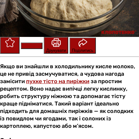
Зберегти
Оцінити
Друкувати
Поділитись
Якщо ви знайшли в холодильнику кисле молоко,
це не привід засмучуватися, а чудова нагода
замісити
пухке тісто на пиріжки
за простим
рецептом. Воно надає випічці легку кислинку,
робить структуру ніжною та допомагає тісту
краще підніматися. Такий варіант ідеально
підходить для домашніх пиріжків — як солодких
із повидлом чи ягодами, так і солоних із
картоплею, капустою або м’ясом.