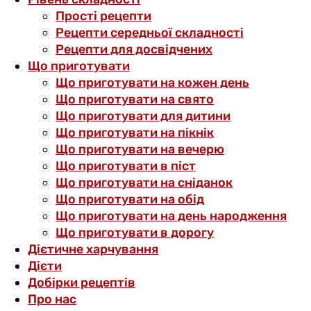
Прості рецепти
Рецепти середньої складності
Рецепти для досвідчених
Що приготувати
Що приготувати на кожен день
Що приготувати на свято
Що приготувати для дитини
Що приготувати на пікнік
Що приготувати на вечерю
Що приготувати в піст
Що приготувати на сніданок
Що приготувати на обід
Що приготувати на день народження
Що приготувати в дорогу
Дієтичне харчування
Дієти
Добірки рецептів
Про нас