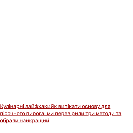
Кулінарні лайфхаки
Як випікати основу для
пісочного пирога: ми перевірили три методи та
обрали найкращий