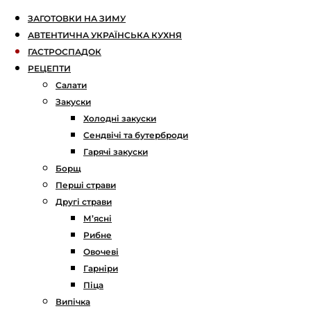
ЗАГОТОВКИ НА ЗИМУ
АВТЕНТИЧНА УКРАЇНСЬКА КУХНЯ
ГАСТРОСПАДОК
РЕЦЕПТИ
Салати
Закуски
Холодні закуски
Сендвічі та бутерброди
Гарячі закуски
Борщ
Перші страви
Другі страви
М’ясні
Рибне
Овочеві
Гарніри
Піца
Випічка