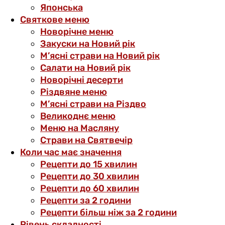
Японська
Святкове меню
Новорічне меню
Закуски на Новий рік
М’ясні страви на Новий рік
Салати на Новий рік
Новорічні десерти
Різдвяне меню
М’ясні страви на Різдво
Великоднє меню
Меню на Масляну
Страви на Святвечір
Коли час має значення
Рецепти до 15 хвилин
Рецепти до 30 хвилин
Рецепти до 60 хвилин
Рецепти за 2 години
Рецепти більш ніж за 2 години
Рівень складності