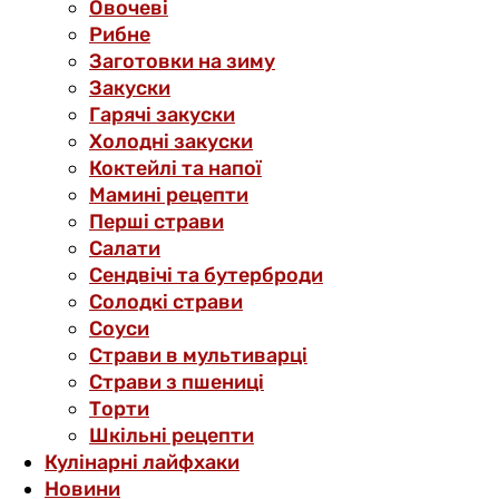
Овочеві
Рибне
Заготовки на зиму
Закуски
Гарячі закуски
Холодні закуски
Коктейлі та напої
Мамині рецепти
Перші страви
Салати
Сендвічі та бутерброди
Солодкі страви
Соуси
Страви в мультиварці
Страви з пшениці
Торти
Шкільні рецепти
Кулінарні лайфхаки
Новини