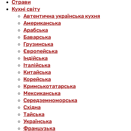
Страви
Кухні світу
Автентична українська кухня
Американська
Арабська
Баварська
Грузинська
Європейська
Індійська
Італійська
Китайська
Корейська
Кримськотатарська
Мексиканська
Середземноморська
Східна
Тайська
Українська
Французька