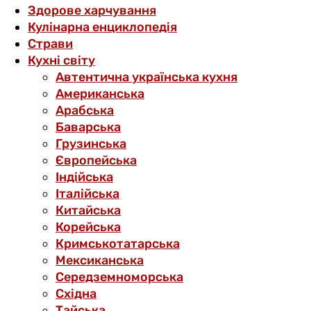
Здорове харчування
Кулінарна енциклопедія
Страви
Кухні світу
Автентична українська кухня
Американська
Арабська
Баварська
Грузинська
Європейська
Індійська
Італійська
Китайська
Корейська
Кримськотатарська
Мексиканська
Середземноморська
Східна
Тайська