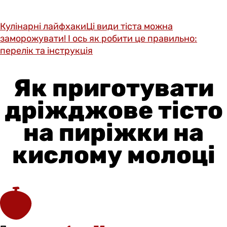
Кулінарні лайфхаки
Ці види тіста можна
заморожувати! І ось як робити це правильно:
перелік та інструкція
Як приготувати
дріжджове тісто
на пиріжки на
кислому молоці