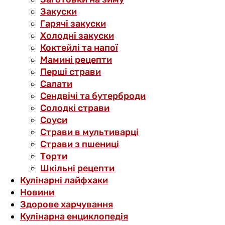
Закуски
Гарячі закуски
Холодні закуски
Коктейлі та напої
Мамині рецепти
Перші страви
Салати
Сендвічі та бутерброди
Солодкі страви
Соуси
Страви в мультиварці
Страви з пшениці
Торти
Шкільні рецепти
Кулінарні лайфхаки
Новини
Здорове харчування
Кулінарна енциклопедія