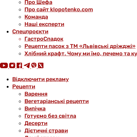
Про Шефа
Про сайт klopotenko.com
Команда
Наші експерти
Спецпроєкти
ГастроСпадок
Рецепти пасок з ТМ «Львівські дріжджі»
Хлібний крафт. Чому ми їмо, печемо та к
Відключити рекламу
Рецепти
Варення
Вегетаріанські рецепти
Випічка
Готуємо без світла
Десерти
Дієтичні страви