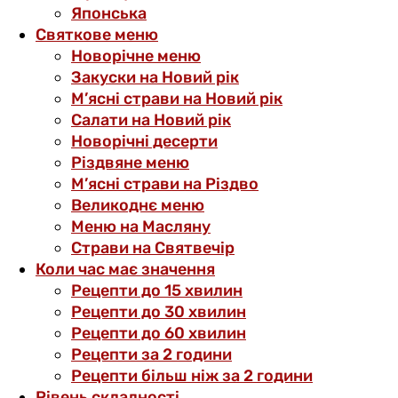
Японська
Святкове меню
Новорічне меню
Закуски на Новий рік
М’ясні страви на Новий рік
Салати на Новий рік
Новорічні десерти
Різдвяне меню
М’ясні страви на Різдво
Великоднє меню
Меню на Масляну
Страви на Святвечір
Коли час має значення
Рецепти до 15 хвилин
Рецепти до 30 хвилин
Рецепти до 60 хвилин
Рецепти за 2 години
Рецепти більш ніж за 2 години
Рівень складності