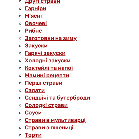
Другі страви
Гарніри
М’ясні
Овочеві
Рибне
Заготовки на зиму
Закуски
Гарячі закуски
Холодні закуски
Коктейлі та напої
Мамині рецепти
Перші страви
Салати
Сендвічі та бутерброди
Солодкі страви
Соуси
Страви в мультиварці
Страви з пшениці
Торти