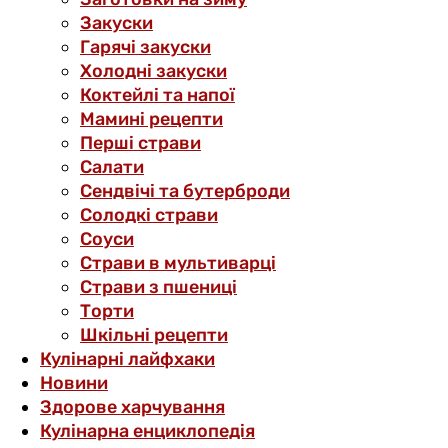
Закуски
Гарячі закуски
Холодні закуски
Коктейлі та напої
Мамині рецепти
Перші страви
Салати
Сендвічі та бутерброди
Солодкі страви
Соуси
Страви в мультиварці
Страви з пшениці
Торти
Шкільні рецепти
Кулінарні лайфхаки
Новини
Здорове харчування
Кулінарна енциклопедія