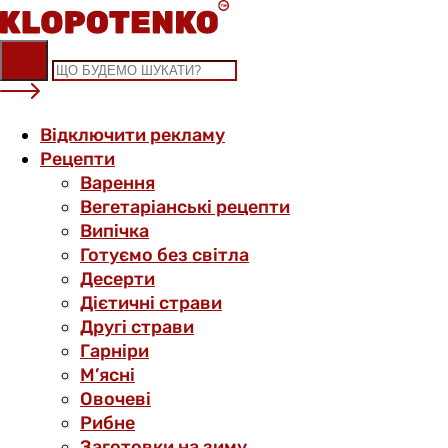
Skip
to
content
Відключити рекламу
Рецепти
Варення
Вегетаріанські рецепти
Випічка
Готуємо без світла
Десерти
Дієтичні страви
Другі страви
Гарніри
М’ясні
Овочеві
Рибне
Заготовки на зиму