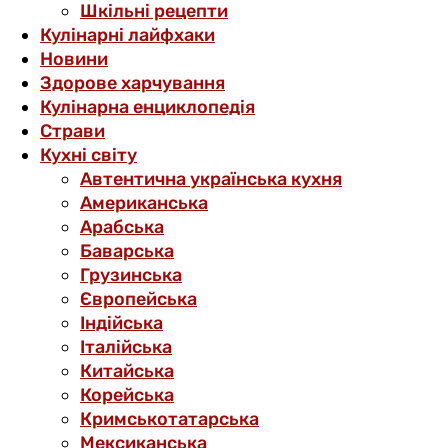
Шкільні рецепти
Кулінарні лайфхаки
Новини
Здорове харчування
Кулінарна енциклопедія
Страви
Кухні світу
Автентична українська кухня
Американська
Арабська
Баварська
Грузинська
Європейська
Індійська
Італійська
Китайська
Корейська
Кримськотатарська
Мексиканська