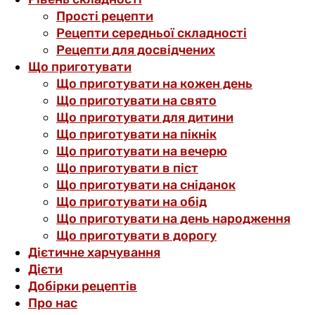
Прості рецепти
Рецепти середньої складності
Рецепти для досвідчених
Що приготувати
Що приготувати на кожен день
Що приготувати на свято
Що приготувати для дитини
Що приготувати на пікнік
Що приготувати на вечерю
Що приготувати в піст
Що приготувати на сніданок
Що приготувати на обід
Що приготувати на день народження
Що приготувати в дорогу
Дієтичне харчування
Дієти
Добірки рецептів
Про нас