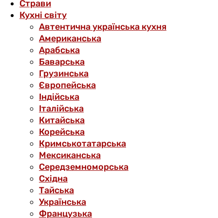
Страви
Кухні світу
Автентична українська кухня
Американська
Арабська
Баварська
Грузинська
Європейська
Індійська
Італійська
Китайська
Корейська
Кримськотатарська
Мексиканська
Середземноморська
Східна
Тайська
Українська
Французька