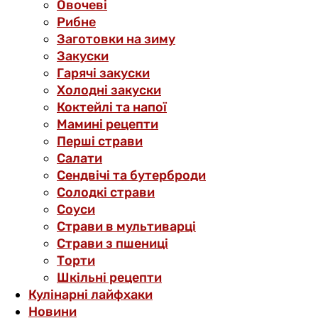
Овочеві
Рибне
Заготовки на зиму
Закуски
Гарячі закуски
Холодні закуски
Коктейлі та напої
Мамині рецепти
Перші страви
Салати
Сендвічі та бутерброди
Солодкі страви
Соуси
Страви в мультиварці
Страви з пшениці
Торти
Шкільні рецепти
Кулінарні лайфхаки
Новини