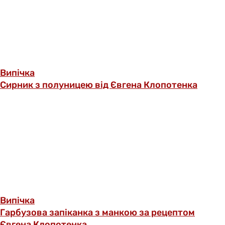
Випічка
Сирник з полуницею від Євгена Клопотенка
Випічка
Гарбузова запіканка з манкою за рецептом
Євгена Клопотенка