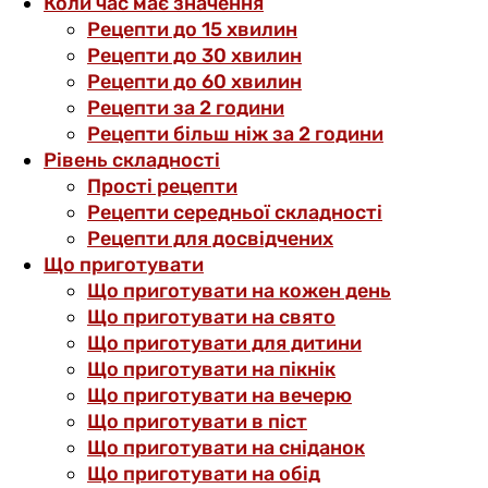
Коли час має значення
Рецепти до 15 хвилин
Рецепти до 30 хвилин
Рецепти до 60 хвилин
Рецепти за 2 години
Рецепти більш ніж за 2 години
Рівень складності
Прості рецепти
Рецепти середньої складності
Рецепти для досвідчених
Що приготувати
Що приготувати на кожен день
Що приготувати на свято
Що приготувати для дитини
Що приготувати на пікнік
Що приготувати на вечерю
Що приготувати в піст
Що приготувати на сніданок
Що приготувати на обід