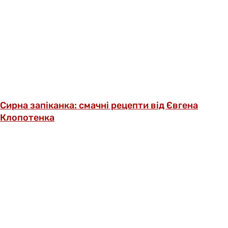
Сирна запіканка: смачні рецепти від Євгена
Клопотенка