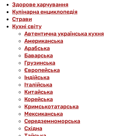
Здорове харчування
Кулінарна енциклопедія
Страви
Кухні світу
Автентична українська кухня
Американська
Арабська
Баварська
Грузинська
Європейська
Індійська
Італійська
Китайська
Корейська
Кримськотатарська
Мексиканська
Середземноморська
Східна
Тайська