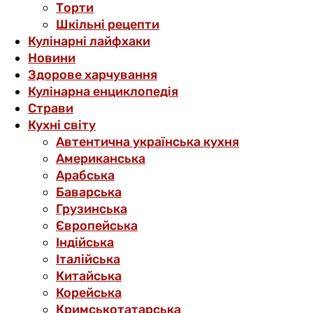
Торти
Шкільні рецепти
Кулінарні лайфхаки
Новини
Здорове харчування
Кулінарна енциклопедія
Страви
Кухні світу
Автентична українська кухня
Американська
Арабська
Баварська
Грузинська
Європейська
Індійська
Італійська
Китайська
Корейська
Кримськотатарська