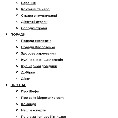
Варення
Коктейлі та напої
Страви в мультиварці
Дієтичні страви
Солодкі страви
ПОРАДИ
Поради експертів
Поради Клопотенка
Здорове харчування
Кулінарна енциклопедія
Кулінарний довідник
Добірки
Дієти
ПРО НАС
Про Шефа
Про сайт klopotenko.com
Команда
Наші експерти
Реклама і співробітництво