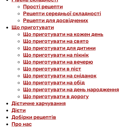
Прості рецепти
Рецепти середньої складності
Рецепти для досвідчених
Що приготувати
Що приготувати на кожен день
Що приготувати на свято
Що приготувати для дитини
Що приготувати на пікнік
Що приготувати на вечерю
Що приготувати в піст
Що приготувати на сніданок
Що приготувати на обід
Що приготувати на день народження
Що приготувати в дорогу
Дієтичне харчування
Дієти
Добірки рецептів
Про нас