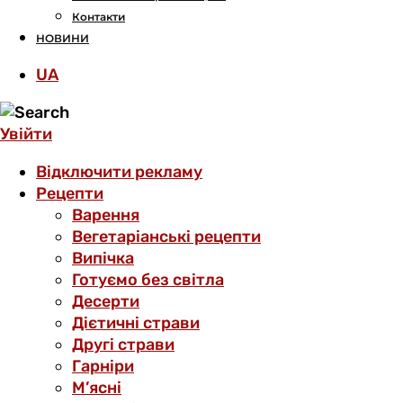
Контакти
НОВИНИ
UA
Увійти
Відключити рекламу
Рецепти
Варення
Вегетаріанські рецепти
Випічка
Готуємо без світла
Десерти
Дієтичні страви
Другі страви
Гарніри
М’ясні