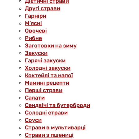
Дієтичні страви
Другі страви
Гарніри
М’ясні
Овочеві
Рибне
Заготовки на зиму
Закуски
Гарячі закуски
Холодні закуски
Коктейлі та напої
Мамині рецепти
Перші страви
Салати
Сендвічі та бутерброди
Солодкі страви
Соуси
Страви в мультиварці
Страви з пшениці