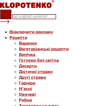
Skip
to
content
Відключити рекламу
Рецепти
Варення
Вегетаріанські рецепти
Випічка
Готуємо без світла
Десерти
Дієтичні страви
Другі страви
Гарніри
М’ясні
Овочеві
Рибне
Заготовки на зиму