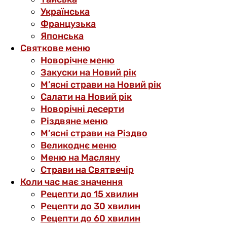
Українська
Французька
Японська
Святкове меню
Новорічне меню
Закуски на Новий рік
М’ясні страви на Новий рік
Салати на Новий рік
Новорічні десерти
Різдвяне меню
М’ясні страви на Різдво
Великоднє меню
Меню на Масляну
Страви на Святвечір
Коли час має значення
Рецепти до 15 хвилин
Рецепти до 30 хвилин
Рецепти до 60 хвилин