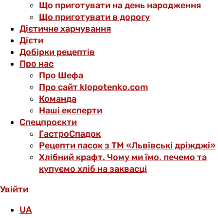
Що приготувати на день народження
Що приготувати в дорогу
Дієтичне харчування
Дієти
Добірки рецептів
Про нас
Про Шефа
Про сайт klopotenko.com
Команда
Наші експерти
Спецпроєкти
ГастроСпадок
Рецепти пасок з ТМ «Львівські дріжджі»
Хлібний крафт. Чому ми їмо, печемо та
купуємо хліб на заквасці
Увійти
UA