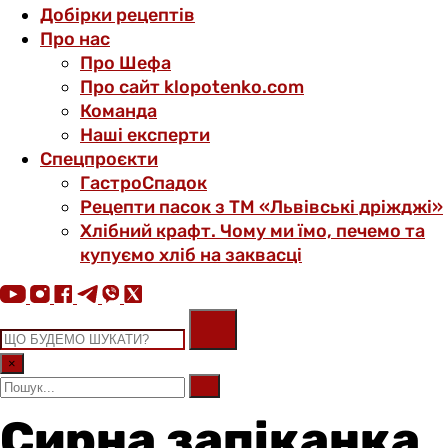
Добірки рецептів
Про нас
Про Шефа
Про сайт klopotenko.com
Команда
Наші експерти
Спецпроєкти
ГастроСпадок
Рецепти пасок з ТМ «Львівські дріжджі»
Хлібний крафт. Чому ми їмо, печемо та
купуємо хліб на заквасці
×
Сирна запіканка