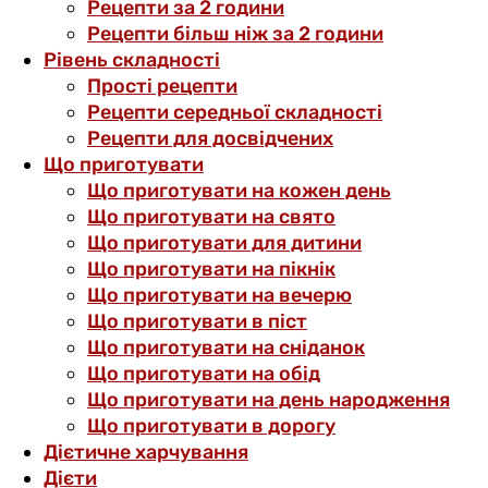
Рецепти за 2 години
Рецепти більш ніж за 2 години
Рівень складності
Прості рецепти
Рецепти середньої складності
Рецепти для досвідчених
Що приготувати
Що приготувати на кожен день
Що приготувати на свято
Що приготувати для дитини
Що приготувати на пікнік
Що приготувати на вечерю
Що приготувати в піст
Що приготувати на сніданок
Що приготувати на обід
Що приготувати на день народження
Що приготувати в дорогу
Дієтичне харчування
Дієти