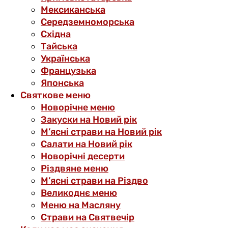
Мексиканська
Середземноморська
Східна
Тайська
Українська
Французька
Японська
Святкове меню
Новорічне меню
Закуски на Новий рік
М’ясні страви на Новий рік
Салати на Новий рік
Новорічні десерти
Різдвяне меню
М’ясні страви на Різдво
Великоднє меню
Меню на Масляну
Страви на Святвечір