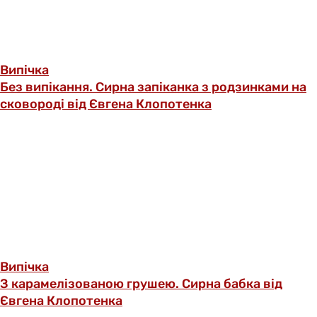
Випічка
Без випікання. Сирна запіканка з родзинками на
сковороді від Євгена Клопотенка
Випічка
З карамелізованою грушею. Сирна бабка від
Євгена Клопотенка