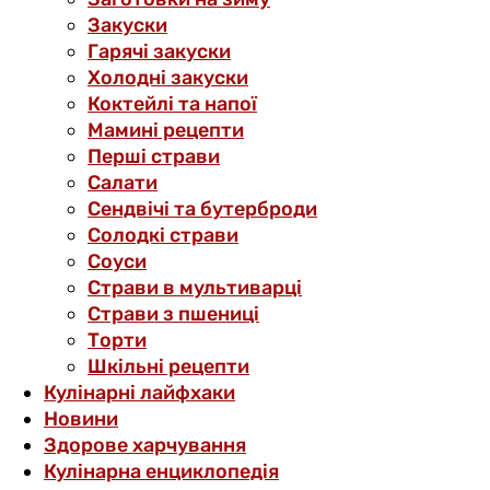
Закуски
Гарячі закуски
Холодні закуски
Коктейлі та напої
Мамині рецепти
Перші страви
Салати
Сендвічі та бутерброди
Солодкі страви
Соуси
Страви в мультиварці
Страви з пшениці
Торти
Шкільні рецепти
Кулінарні лайфхаки
Новини
Здорове харчування
Кулінарна енциклопедія