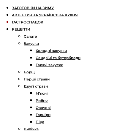
ЗАГОТОВКИ НА ЗИМУ
АВТЕНТИЧНА УКРАЇНСЬКА КУХНЯ
ГАСТРОСПАДОК
РЕЦЕПТИ
Салати
Закуски
Холодні закуски
Сендвічі та бутерброди
Гарячі закуски
Борщ
Перші страви
Другі страви
М’ясні
Рибне
Овочеві
Гарніри
Піца
Випічка