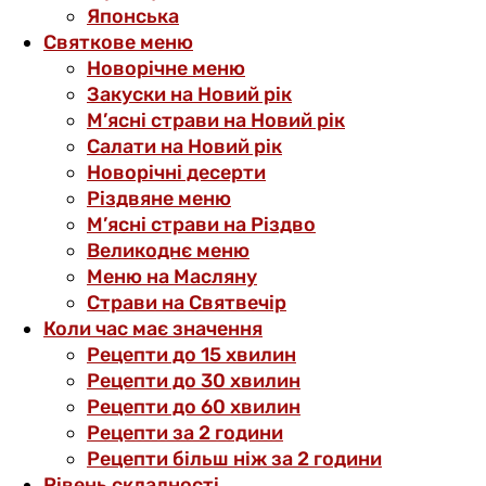
Японська
Святкове меню
Новорічне меню
Закуски на Новий рік
М’ясні страви на Новий рік
Салати на Новий рік
Новорічні десерти
Різдвяне меню
М’ясні страви на Різдво
Великоднє меню
Меню на Масляну
Страви на Святвечір
Коли час має значення
Рецепти до 15 хвилин
Рецепти до 30 хвилин
Рецепти до 60 хвилин
Рецепти за 2 години
Рецепти більш ніж за 2 години
Рівень складності