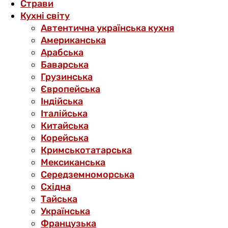
Страви
Кухні світу
Автентична українська кухня
Американська
Арабська
Баварська
Грузинська
Європейська
Індійська
Італійська
Китайська
Корейська
Кримськотатарська
Мексиканська
Середземноморська
Східна
Тайська
Українська
Французька