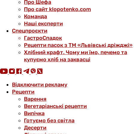
Про Шефа
Про сайт klopotenko.com
Команда
Наші експерти
Спецпроєкти
ГастроСпадок
Рецепти пасок з ТМ «Львівські дріжджі»
Хлібний крафт. Чому ми їмо, печемо та
купуємо хліб на заквасці
Відключити рекламу
Рецепти
Варення
Вегетаріанські рецепти
Випічка
Готуємо без світла
Десерти