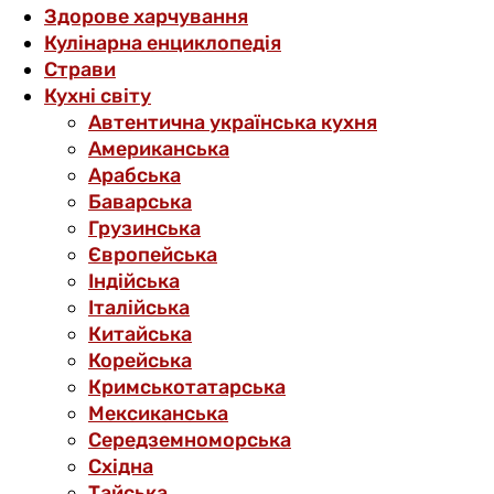
Здорове харчування
Кулінарна енциклопедія
Страви
Кухні світу
Автентична українська кухня
Американська
Арабська
Баварська
Грузинська
Європейська
Індійська
Італійська
Китайська
Корейська
Кримськотатарська
Мексиканська
Середземноморська
Східна
Тайська