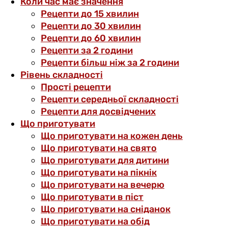
Коли час має значення
Рецепти до 15 хвилин
Рецепти до 30 хвилин
Рецепти до 60 хвилин
Рецепти за 2 години
Рецепти більш ніж за 2 години
Рівень складності
Прості рецепти
Рецепти середньої складності
Рецепти для досвідчених
Що приготувати
Що приготувати на кожен день
Що приготувати на свято
Що приготувати для дитини
Що приготувати на пікнік
Що приготувати на вечерю
Що приготувати в піст
Що приготувати на сніданок
Що приготувати на обід