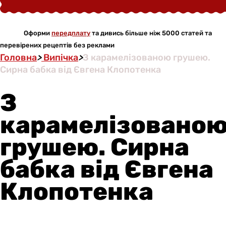
Оформи
передплату
та дивись більше ніж 5000 статей та
перевірених рецептів без реклами
Головна
>
Випічка
>
З карамелізованою грушею.
Сирна бабка від Євгена Клопотенка
З
карамелізовано
грушею. Сирна
бабка від Євгена
Клопотенка