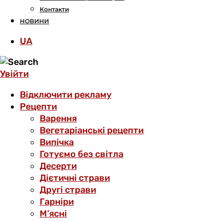
Контакти
НОВИНИ
UA
Увійти
Відключити рекламу
Рецепти
Варення
Вегетаріанські рецепти
Випічка
Готуємо без світла
Десерти
Дієтичні страви
Другі страви
Гарніри
М’ясні