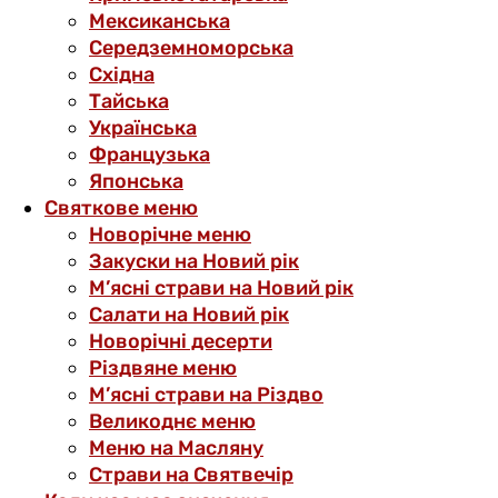
Мексиканська
Середземноморська
Східна
Тайська
Українська
Французька
Японська
Святкове меню
Новорічне меню
Закуски на Новий рік
М’ясні страви на Новий рік
Салати на Новий рік
Новорічні десерти
Різдвяне меню
М’ясні страви на Різдво
Великоднє меню
Меню на Масляну
Страви на Святвечір