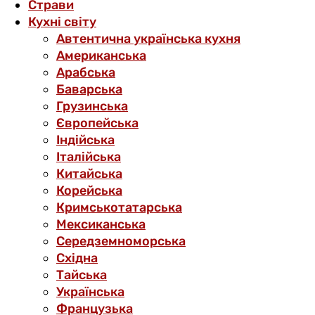
Страви
Кухні світу
Автентична українська кухня
Американська
Арабська
Баварська
Грузинська
Європейська
Індійська
Італійська
Китайська
Корейська
Кримськотатарська
Мексиканська
Середземноморська
Східна
Тайська
Українська
Французька