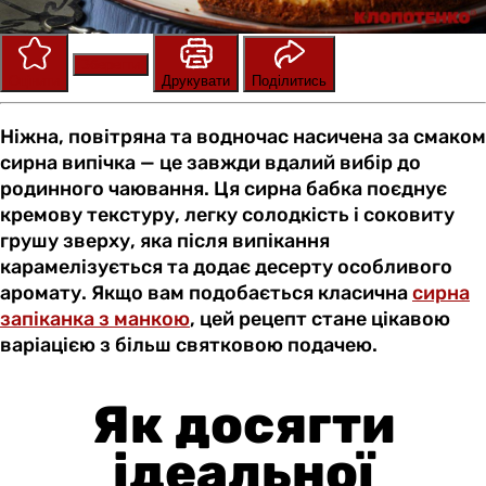
Зберегти
Оцінити
Друкувати
Поділитись
Ніжна, повітряна та водночас насичена за смаком
сирна випічка — це завжди вдалий вибір до
родинного чаювання. Ця сирна бабка поєднує
кремову текстуру, легку солодкість і соковиту
грушу зверху, яка після випікання
карамелізується та додає десерту особливого
аромату. Якщо вам подобається класична
сирна
запіканка з манкою
, цей рецепт стане цікавою
варіацією з більш святковою подачею.
Як досягти
ідеальної