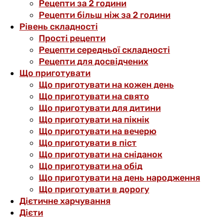
Рецепти за 2 години
Рецепти більш ніж за 2 години
Рівень складності
Прості рецепти
Рецепти середньої складності
Рецепти для досвідчених
Що приготувати
Що приготувати на кожен день
Що приготувати на свято
Що приготувати для дитини
Що приготувати на пікнік
Що приготувати на вечерю
Що приготувати в піст
Що приготувати на сніданок
Що приготувати на обід
Що приготувати на день народження
Що приготувати в дорогу
Дієтичне харчування
Дієти