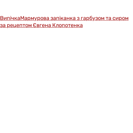
Випічка
Мармурова запіканка з гарбузом та сиром
за рецептом Євгена Клопотенка