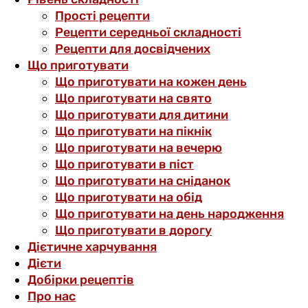
Прості рецепти
Рецепти середньої складності
Рецепти для досвідчених
Що приготувати
Що приготувати на кожен день
Що приготувати на свято
Що приготувати для дитини
Що приготувати на пікнік
Що приготувати на вечерю
Що приготувати в піст
Що приготувати на сніданок
Що приготувати на обід
Що приготувати на день народження
Що приготувати в дорогу
Дієтичне харчування
Дієти
Добірки рецептів
Про нас