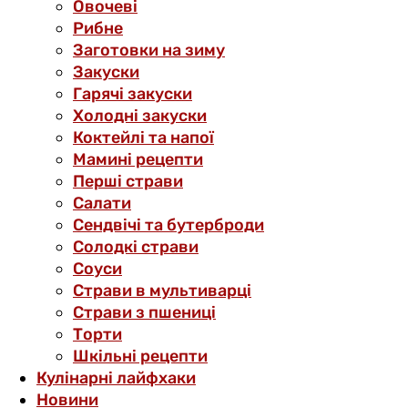
Овочеві
Рибне
Заготовки на зиму
Закуски
Гарячі закуски
Холодні закуски
Коктейлі та напої
Мамині рецепти
Перші страви
Салати
Сендвічі та бутерброди
Солодкі страви
Соуси
Страви в мультиварці
Страви з пшениці
Торти
Шкільні рецепти
Кулінарні лайфхаки
Новини