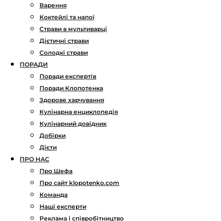
Варення
Коктейлі та напої
Страви в мультиварці
Дієтичні страви
Солодкі страви
ПОРАДИ
Поради експертів
Поради Клопотенка
Здорове харчування
Кулінарна енциклопедія
Кулінарний довідник
Добірки
Дієти
ПРО НАС
Про Шефа
Про сайт klopotenko.com
Команда
Наші експерти
Реклама і співробітництво