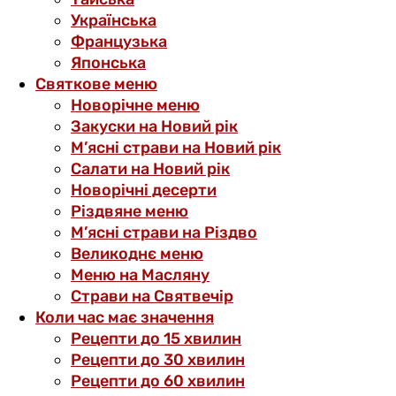
Українська
Французька
Японська
Святкове меню
Новорічне меню
Закуски на Новий рік
М’ясні страви на Новий рік
Салати на Новий рік
Новорічні десерти
Різдвяне меню
М’ясні страви на Різдво
Великоднє меню
Меню на Масляну
Страви на Святвечір
Коли час має значення
Рецепти до 15 хвилин
Рецепти до 30 хвилин
Рецепти до 60 хвилин