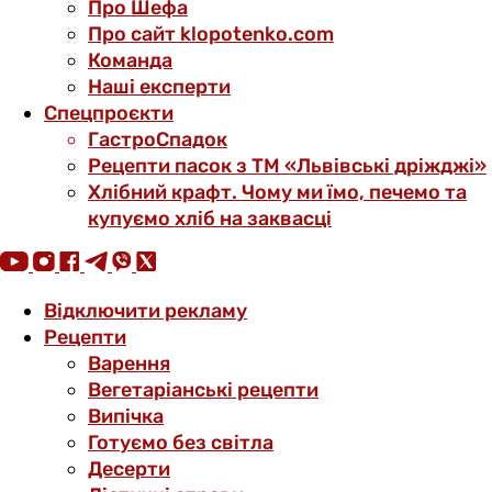
Про Шефа
Про сайт klopotenko.com
Команда
Наші експерти
Спецпроєкти
ГастроСпадок
Рецепти пасок з ТМ «Львівські дріжджі»
Хлібний крафт. Чому ми їмо, печемо та
купуємо хліб на заквасці
Відключити рекламу
Рецепти
Варення
Вегетаріанські рецепти
Випічка
Готуємо без світла
Десерти