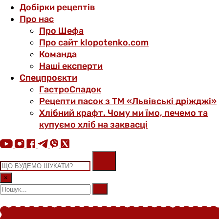
Добірки рецептів
Про нас
Про Шефа
Про сайт klopotenko.com
Команда
Наші експерти
Спецпроєкти
ГастроСпадок
Рецепти пасок з ТМ «Львівські дріжджі»
Хлібний крафт. Чому ми їмо, печемо та
купуємо хліб на заквасці
×