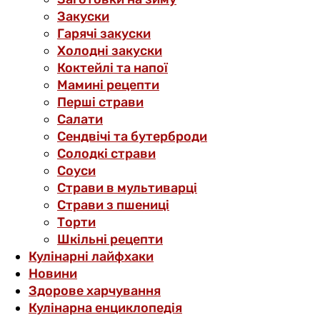
Закуски
Гарячі закуски
Холодні закуски
Коктейлі та напої
Мамині рецепти
Перші страви
Салати
Сендвічі та бутерброди
Солодкі страви
Соуси
Страви в мультиварці
Страви з пшениці
Торти
Шкільні рецепти
Кулінарні лайфхаки
Новини
Здорове харчування
Кулінарна енциклопедія