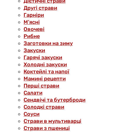
Дієтичні страви
Другі страви
Гарніри
М’ясні
Овочеві
Рибне
Заготовки на зиму
Закуски
Гарячі закуски
Холодні закуски
Коктейлі та напої
Мамині рецепти
Перші страви
Салати
Сендвічі та бутерброди
Солодкі страви
Соуси
Страви в мультиварці
Страви з пшениці