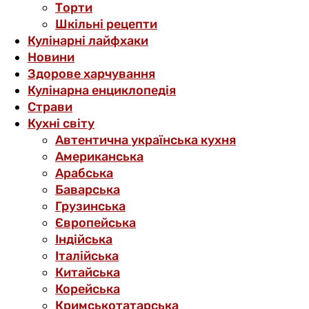
Торти
Шкільні рецепти
Кулінарні лайфхаки
Новини
Здорове харчування
Кулінарна енциклопедія
Страви
Кухні світу
Автентична українська кухня
Американська
Арабська
Баварська
Грузинська
Європейська
Індійська
Італійська
Китайська
Корейська
Кримськотатарська