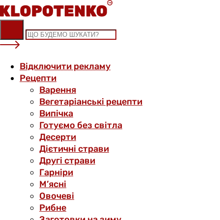
Skip
to
content
Відключити рекламу
Рецепти
Варення
Вегетаріанські рецепти
Випічка
Готуємо без світла
Десерти
Дієтичні страви
Другі страви
Гарніри
М’ясні
Овочеві
Рибне
Заготовки на зиму