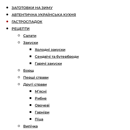
ЗАГОТОВКИ НА ЗИМУ
АВТЕНТИЧНА УКРАЇНСЬКА КУХНЯ
ГАСТРОСПАДОК
РЕЦЕПТИ
Салати
Закуски
Холодні закуски
Сендвічі та бутерброди
Гарячі закуски
Борщ
Перші страви
Другі страви
М’ясні
Рибне
Овочеві
Гарніри
Піца
Випічка