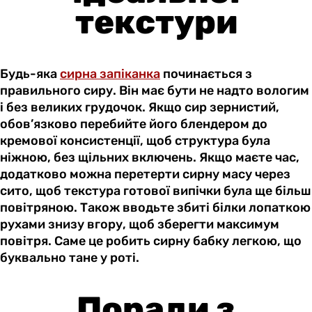
текстури
Будь-яка
сирна запіканка
починається з
правильного сиру. Він має бути не надто вологим
і без великих грудочок. Якщо сир зернистий,
обов’язково перебийте його блендером до
кремової консистенції, щоб структура була
ніжною, без щільних включень. Якщо маєте час,
додатково можна перетерти сирну масу через
сито, щоб текстура готової випічки була ще більш
повітряною. Також вводьте збиті білки лопаткою
рухами знизу вгору, щоб зберегти максимум
повітря. Саме це робить сирну бабку легкою, що
буквально тане у роті.
Поради з