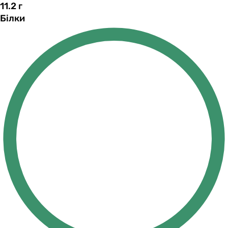
11.2
г
Білки