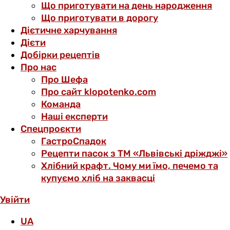
Що приготувати на день народження
Що приготувати в дорогу
Дієтичне харчування
Дієти
Добірки рецептів
Про нас
Про Шефа
Про сайт klopotenko.com
Команда
Наші експерти
Спецпроєкти
ГастроСпадок
Рецепти пасок з ТМ «Львівські дріжджі»
Хлібний крафт. Чому ми їмо, печемо та
купуємо хліб на заквасці
Увійти
UA