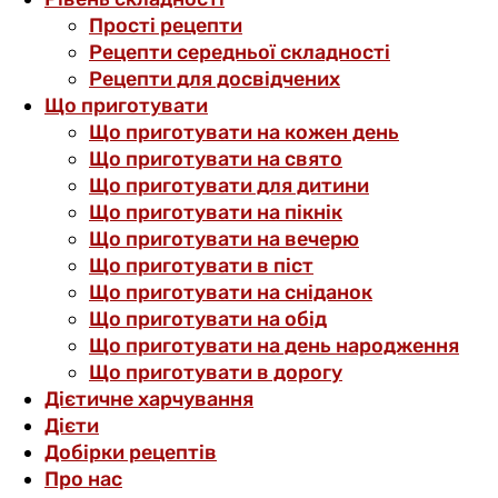
Прості рецепти
Рецепти середньої складності
Рецепти для досвідчених
Що приготувати
Що приготувати на кожен день
Що приготувати на свято
Що приготувати для дитини
Що приготувати на пікнік
Що приготувати на вечерю
Що приготувати в піст
Що приготувати на сніданок
Що приготувати на обід
Що приготувати на день народження
Що приготувати в дорогу
Дієтичне харчування
Дієти
Добірки рецептів
Про нас