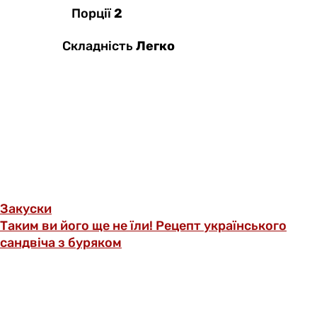
Порції
2
Складність
Легко
Закуски
Таким ви його ще не їли! Рецепт українського
сандвіча з буряком