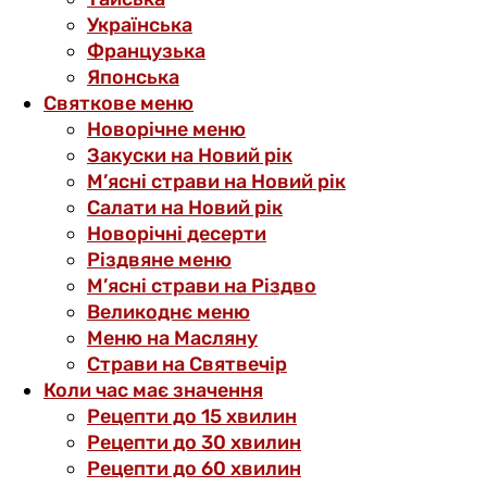
Українська
Французька
Японська
Святкове меню
Новорічне меню
Закуски на Новий рік
М’ясні страви на Новий рік
Салати на Новий рік
Новорічні десерти
Різдвяне меню
М’ясні страви на Різдво
Великоднє меню
Меню на Масляну
Страви на Святвечір
Коли час має значення
Рецепти до 15 хвилин
Рецепти до 30 хвилин
Рецепти до 60 хвилин