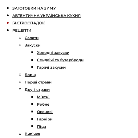
ЗАГОТОВКИ НА ЗИМУ
АВТЕНТИЧНА УКРАЇНСЬКА КУХНЯ
ГАСТРОСПАДОК
РЕЦЕПТИ
Салати
Закуски
Холодні закуски
Сендвічі та бутерброди
Гарячі закуски
Борщ
Перші страви
Другі страви
М’ясні
Рибне
Овочеві
Гарніри
Піца
Випічка