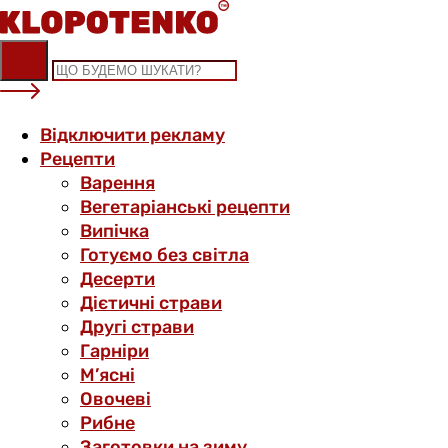
Skip
to
content
Відключити рекламу
Рецепти
Варення
Вегетаріанські рецепти
Випічка
Готуємо без світла
Десерти
Дієтичні страви
Другі страви
Гарніри
М’ясні
Овочеві
Рибне
Заготовки на зиму