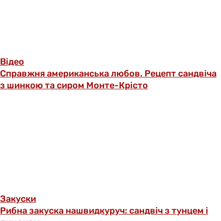
Відео
Справжня американська любов. Рецепт сандвіча
з шинкою та сиром Монте-Крісто
Закуски
Рибна закуска нашвидкуруч: сандвіч з тунцем і