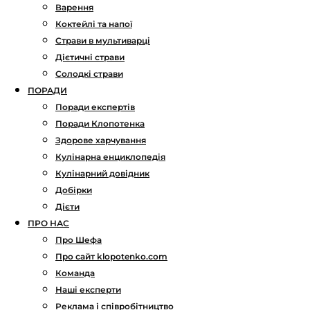
Варення
Коктейлі та напої
Страви в мультиварці
Дієтичні страви
Солодкі страви
ПОРАДИ
Поради експертів
Поради Клопотенка
Здорове харчування
Кулінарна енциклопедія
Кулінарний довідник
Добірки
Дієти
ПРО НАС
Про Шефа
Про сайт klopotenko.com
Команда
Наші експерти
Реклама і співробітництво