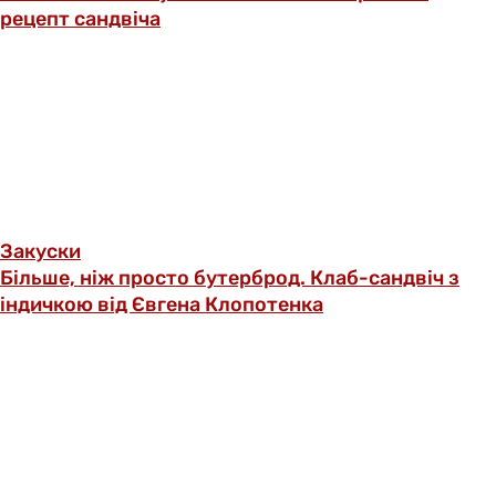
рецепт сандвіча
Закуски
Більше, ніж просто бутерброд. Клаб-сандвіч з
індичкою від Євгена Клопотенка