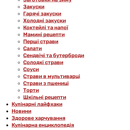
Закуски
Гарячі закуски
Холодні закуски
Коктейлі та напої
Мамині рецепти
Перші страви
Салати
Сендвічі та бутерброди
Солодкі страви
Соуси
Страви в мультиварці
Страви з пшениці
Торти
Шкільні рецепти
Кулінарні лайфхаки
Новини
Здорове харчування
Кулінарна енциклопедія