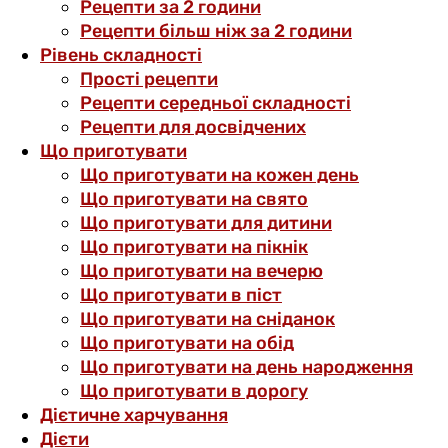
Рецепти за 2 години
Рецепти більш ніж за 2 години
Рівень складності
Прості рецепти
Рецепти середньої складності
Рецепти для досвідчених
Що приготувати
Що приготувати на кожен день
Що приготувати на свято
Що приготувати для дитини
Що приготувати на пікнік
Що приготувати на вечерю
Що приготувати в піст
Що приготувати на сніданок
Що приготувати на обід
Що приготувати на день народження
Що приготувати в дорогу
Дієтичне харчування
Дієти