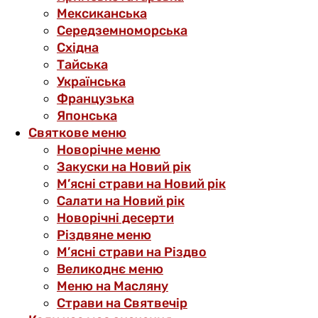
Мексиканська
Середземноморська
Східна
Тайська
Українська
Французька
Японська
Святкове меню
Новорічне меню
Закуски на Новий рік
М’ясні страви на Новий рік
Салати на Новий рік
Новорічні десерти
Різдвяне меню
М’ясні страви на Різдво
Великоднє меню
Меню на Масляну
Страви на Святвечір