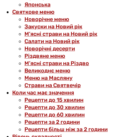
Японська
Святкове меню
Новорічне меню
Закуски на Новий рік
М’ясні страви на Новий рік
Салати на Новий рік
Новорічні десерти
Різдвяне меню
М’ясні страви на Різдво
Великоднє меню
Меню на Масляну
Страви на Святвечір
Коли час має значення
Рецепти до 15 хвилин
Рецепти до 30 хвилин
Рецепти до 60 хвилин
Рецепти за 2 години
Рецепти більш ніж за 2 години
Рівень складності