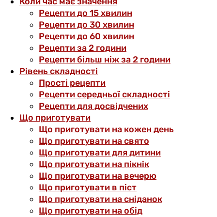
Коли час має значення
Рецепти до 15 хвилин
Рецепти до 30 хвилин
Рецепти до 60 хвилин
Рецепти за 2 години
Рецепти більш ніж за 2 години
Рівень складності
Прості рецепти
Рецепти середньої складності
Рецепти для досвідчених
Що приготувати
Що приготувати на кожен день
Що приготувати на свято
Що приготувати для дитини
Що приготувати на пікнік
Що приготувати на вечерю
Що приготувати в піст
Що приготувати на сніданок
Що приготувати на обід