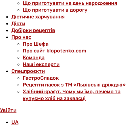
Що приготувати на день народження
Що приготувати в дорогу
Дієтичне харчування
Дієти
Добірки рецептів
Про нас
Про Шефа
Про сайт klopotenko.com
Команда
Наші експерти
Спецпроєкти
ГастроСпадок
Рецепти пасок з ТМ «Львівські дріжджі»
Хлібний крафт. Чому ми їмо, печемо та
купуємо хліб на заквасці
Увійти
UA