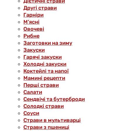
Дієтичні страви
Другі страви
Гарніри
М’ясні
Овочеві
Рибне
Заготовки на зиму
Закуски
Гарячі закуски
Холодні закуски
Коктейлі та напої
Мамині рецепти
Перші страви
Салати
Сендвічі та бутерброди
Солодкі страви
Соуси
Страви в мультиварці
Страви з пшениці