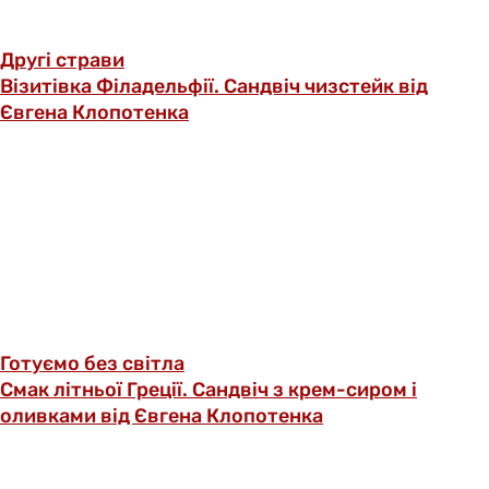
Другі страви
Візитівка Філадельфії. Сандвіч чизстейк від
Євгена Клопотенка
Готуємо без світла
Смак літньої Греції. Сандвіч з крем-сиром і
оливками від Євгена Клопотенка