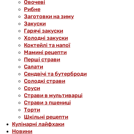
Овочеві
Рибне
Заготовки на зиму
Закуски
Гарячі закуски
Холодні закуски
Коктейлі та напої
Мамині рецепти
Перші страви
Салати
Сендвічі та бутерброди
Солодкі страви
Соуси
Страви в мультиварці
Страви з пшениці
Торти
Шкільні рецепти
Кулінарні лайфхаки
Новини