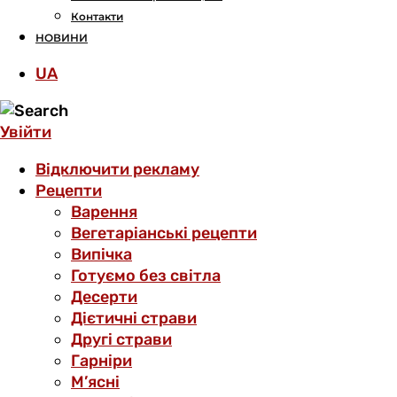
Контакти
НОВИНИ
UA
Увійти
Відключити рекламу
Рецепти
Варення
Вегетаріанські рецепти
Випічка
Готуємо без світла
Десерти
Дієтичні страви
Другі страви
Гарніри
М’ясні