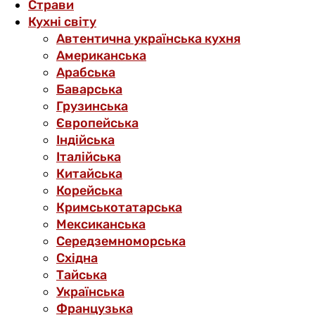
Страви
Кухні світу
Автентична українська кухня
Американська
Арабська
Баварська
Грузинська
Європейська
Індійська
Італійська
Китайська
Корейська
Кримськотатарська
Мексиканська
Середземноморська
Східна
Тайська
Українська
Французька