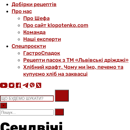
Добірки рецептів
Про нас
Про Шефа
Про сайт klopotenko.com
Команда
Наші експерти
Спецпроєкти
ГастроСпадок
Рецепти пасок з ТМ «Львівські дріжджі»
Хлібний крафт. Чому ми їмо, печемо та
купуємо хліб на заквасці
×
Сендвічі