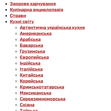
Здорове харчування
Кулінарна енциклопедія
Страви
Кухні світу
Автентична українська кухня
Американська
Арабська
Баварська
Грузинська
Європейська
Індійська
Італійська
Китайська
Корейська
Кримськотатарська
Мексиканська
Середземноморська
Східна
Тайська