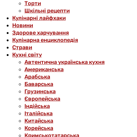
Торти
Шкільні рецепти
Кулінарні лайфхаки
Новини
Здорове харчування
Кулінарна енциклопедія
Страви
Кухні світу
Автентична українська кухня
Американська
Арабська
Баварська
Грузинська
Європейська
Індійська
Італійська
Китайська
Корейська
Кримськотатарська