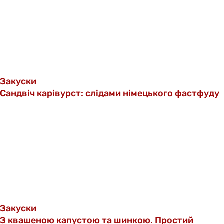
Закуски
Сандвіч карівурст: слідами німецького фастфуду
Закуски
З квашеною капустою та шинкою. Простий