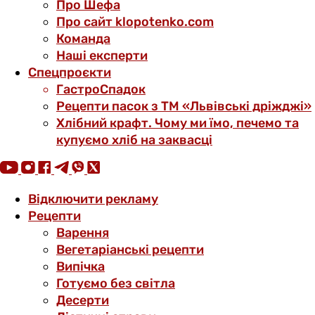
Про Шефа
Про сайт klopotenko.com
Команда
Наші експерти
Спецпроєкти
ГастроСпадок
Рецепти пасок з ТМ «Львівські дріжджі»
Хлібний крафт. Чому ми їмо, печемо та
купуємо хліб на заквасці
Відключити рекламу
Рецепти
Варення
Вегетаріанські рецепти
Випічка
Готуємо без світла
Десерти