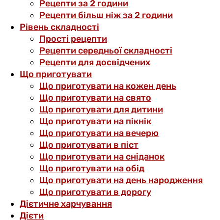
Рецепти за 2 години
Рецепти більш ніж за 2 години
Рівень складності
Прості рецепти
Рецепти середньої складності
Рецепти для досвідчених
Що приготувати
Що приготувати на кожен день
Що приготувати на свято
Що приготувати для дитини
Що приготувати на пікнік
Що приготувати на вечерю
Що приготувати в піст
Що приготувати на сніданок
Що приготувати на обід
Що приготувати на день народження
Що приготувати в дорогу
Дієтичне харчування
Дієти