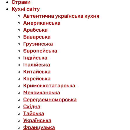
Страви
Кухні світу
Автентична українська кухня
Американська
Арабська
Баварська
Грузинська
Європейська
Індійська
Італійська
Китайська
Корейська
Кримськотатарська
Мексиканська
Середземноморська
Східна
Тайська
Українська
Французька