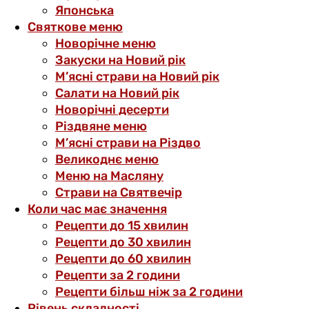
Японська
Святкове меню
Новорічне меню
Закуски на Новий рік
М’ясні страви на Новий рік
Салати на Новий рік
Новорічні десерти
Різдвяне меню
М’ясні страви на Різдво
Великоднє меню
Меню на Масляну
Страви на Святвечір
Коли час має значення
Рецепти до 15 хвилин
Рецепти до 30 хвилин
Рецепти до 60 хвилин
Рецепти за 2 години
Рецепти більш ніж за 2 години
Рівень складності