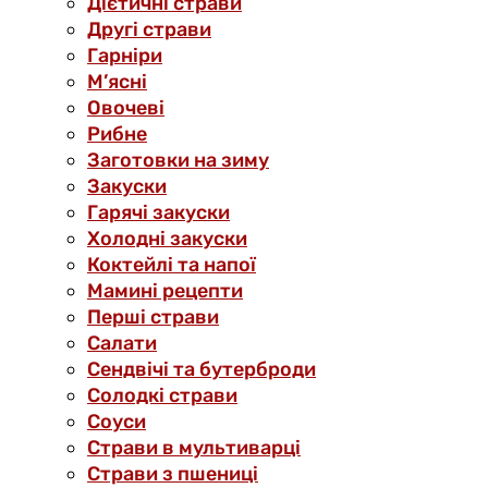
Дієтичні страви
Другі страви
Гарніри
М’ясні
Овочеві
Рибне
Заготовки на зиму
Закуски
Гарячі закуски
Холодні закуски
Коктейлі та напої
Мамині рецепти
Перші страви
Салати
Сендвічі та бутерброди
Солодкі страви
Соуси
Страви в мультиварці
Страви з пшениці