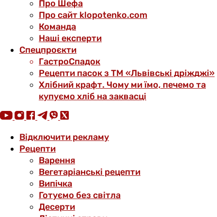
Про Шефа
Про сайт klopotenko.com
Команда
Наші експерти
Спецпроєкти
ГастроСпадок
Рецепти пасок з ТМ «Львівські дріжджі»
Хлібний крафт. Чому ми їмо, печемо та
купуємо хліб на заквасці
Відключити рекламу
Рецепти
Варення
Вегетаріанські рецепти
Випічка
Готуємо без світла
Десерти