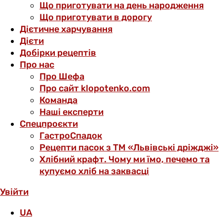
Що приготувати на день народження
Що приготувати в дорогу
Дієтичне харчування
Дієти
Добірки рецептів
Про нас
Про Шефа
Про сайт klopotenko.com
Команда
Наші експерти
Спецпроєкти
ГастроСпадок
Рецепти пасок з ТМ «Львівські дріжджі»
Хлібний крафт. Чому ми їмо, печемо та
купуємо хліб на заквасці
Увійти
UA