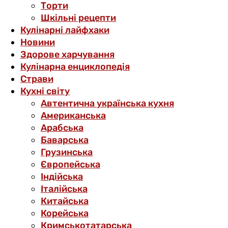
Торти
Шкільні рецепти
Кулінарні лайфхаки
Новини
Здорове харчування
Кулінарна енциклопедія
Страви
Кухні світу
Автентична українська кухня
Американська
Арабська
Баварська
Грузинська
Європейська
Індійська
Італійська
Китайська
Корейська
Кримськотатарська