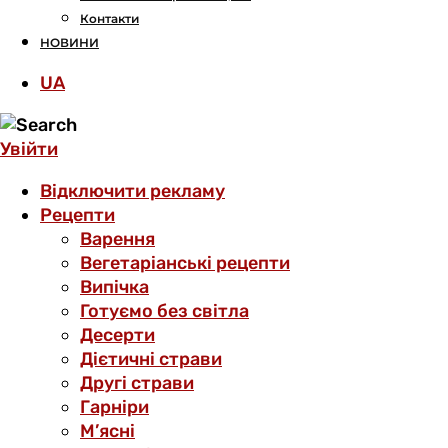
Контакти
НОВИНИ
UA
Увійти
Відключити рекламу
Рецепти
Варення
Вегетаріанські рецепти
Випічка
Готуємо без світла
Десерти
Дієтичні страви
Другі страви
Гарніри
М’ясні