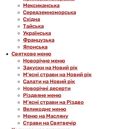
Мексиканська
Середземноморська
Східна
Тайська
Українська
Французька
Японська
Святкове меню
Новорічне меню
Закуски на Новий рік
М’ясні страви на Новий рік
Салати на Новий рік
Новорічні десерти
Різдвяне меню
М’ясні страви на Різдво
Великоднє меню
Меню на Масляну
Страви на Святвечір