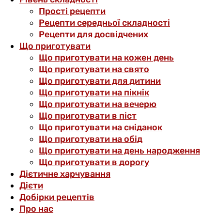
Прості рецепти
Рецепти середньої складності
Рецепти для досвідчених
Що приготувати
Що приготувати на кожен день
Що приготувати на свято
Що приготувати для дитини
Що приготувати на пікнік
Що приготувати на вечерю
Що приготувати в піст
Що приготувати на сніданок
Що приготувати на обід
Що приготувати на день народження
Що приготувати в дорогу
Дієтичне харчування
Дієти
Добірки рецептів
Про нас