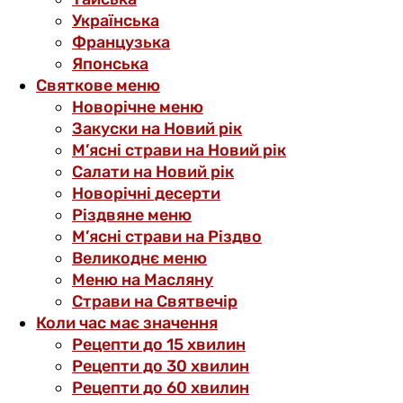
Українська
Французька
Японська
Святкове меню
Новорічне меню
Закуски на Новий рік
М’ясні страви на Новий рік
Салати на Новий рік
Новорічні десерти
Різдвяне меню
М’ясні страви на Різдво
Великоднє меню
Меню на Масляну
Страви на Святвечір
Коли час має значення
Рецепти до 15 хвилин
Рецепти до 30 хвилин
Рецепти до 60 хвилин