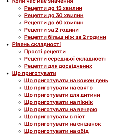
Коли час має значення
Рецепти до 15 хвилин
Рецепти до 30 хвилин
Рецепти до 60 хвилин
Рецепти за 2 години
Рецепти більш ніж за 2 години
Рівень складності
Прості рецепти
Рецепти середньої складності
Рецепти для досвідчених
Що приготувати
Що приготувати на кожен день
Що приготувати на свято
Що приготувати для дитини
Що приготувати на пікнік
Що приготувати на вечерю
Що приготувати в піст
Що приготувати на сніданок
Що приготувати на обід