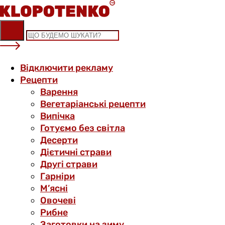
Skip
to
content
Відключити рекламу
Рецепти
Варення
Вегетаріанські рецепти
Випічка
Готуємо без світла
Десерти
Дієтичні страви
Другі страви
Гарніри
М’ясні
Овочеві
Рибне
Заготовки на зиму