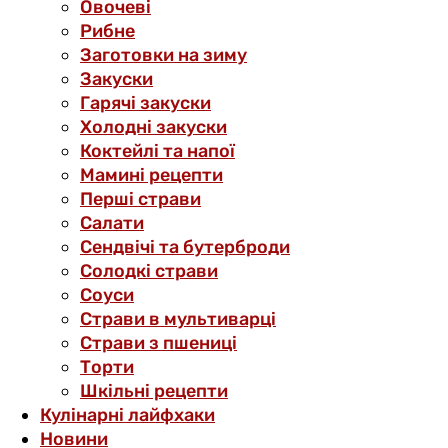
Овочеві
Рибне
Заготовки на зиму
Закуски
Гарячі закуски
Холодні закуски
Коктейлі та напої
Мамині рецепти
Перші страви
Салати
Сендвічі та бутерброди
Солодкі страви
Соуси
Страви в мультиварці
Страви з пшениці
Торти
Шкільні рецепти
Кулінарні лайфхаки
Новини