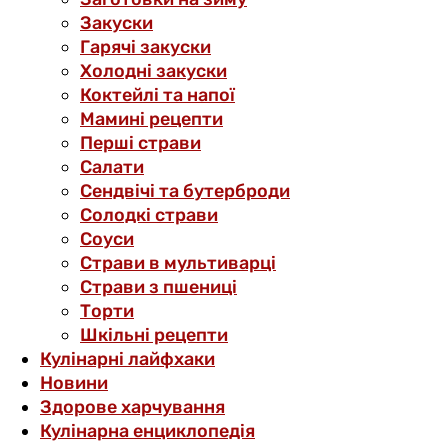
Закуски
Гарячі закуски
Холодні закуски
Коктейлі та напої
Мамині рецепти
Перші страви
Салати
Сендвічі та бутерброди
Солодкі страви
Соуси
Страви в мультиварці
Страви з пшениці
Торти
Шкільні рецепти
Кулінарні лайфхаки
Новини
Здорове харчування
Кулінарна енциклопедія