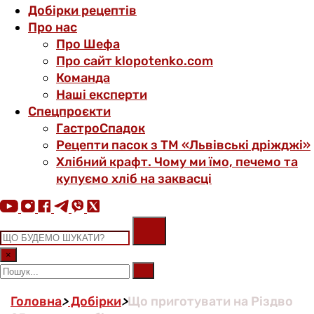
Добірки рецептів
Про нас
Про Шефа
Про сайт klopotenko.com
Команда
Наші експерти
Спецпроєкти
ГастроСпадок
Рецепти пасок з ТМ «Львівські дріжджі»
Хлібний крафт. Чому ми їмо, печемо та
купуємо хліб на заквасці
×
Головна
>
Добірки
>
Що приготувати на Різдво