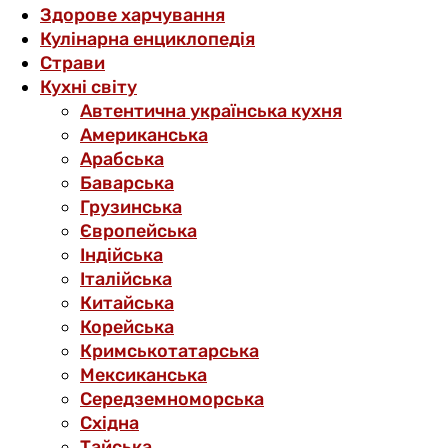
Здорове харчування
Кулінарна енциклопедія
Страви
Кухні світу
Автентична українська кухня
Американська
Арабська
Баварська
Грузинська
Європейська
Індійська
Італійська
Китайська
Корейська
Кримськотатарська
Мексиканська
Середземноморська
Східна
Тайська