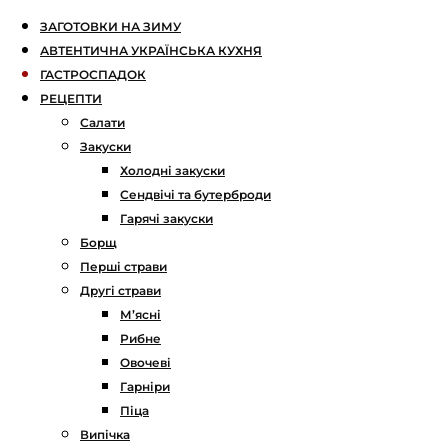
ЗАГОТОВКИ НА ЗИМУ
АВТЕНТИЧНА УКРАЇНСЬКА КУХНЯ
ГАСТРОСПАДОК
РЕЦЕПТИ
Салати
Закуски
Холодні закуски
Сендвічі та бутерброди
Гарячі закуски
Борщ
Перші страви
Другі страви
М’ясні
Рибне
Овочеві
Гарніри
Піца
Випічка