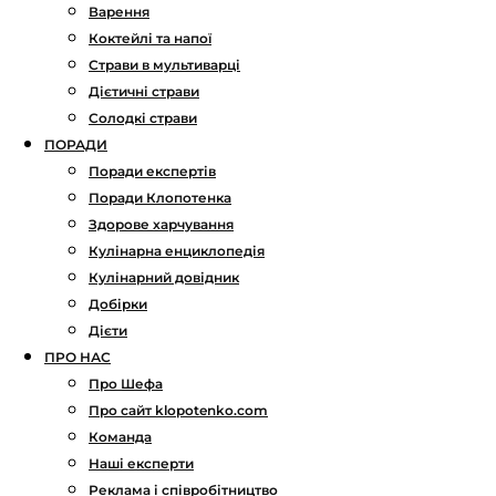
Варення
Коктейлі та напої
Страви в мультиварці
Дієтичні страви
Солодкі страви
ПОРАДИ
Поради експертів
Поради Клопотенка
Здорове харчування
Кулінарна енциклопедія
Кулінарний довідник
Добірки
Дієти
ПРО НАС
Про Шефа
Про сайт klopotenko.com
Команда
Наші експерти
Реклама і співробітництво