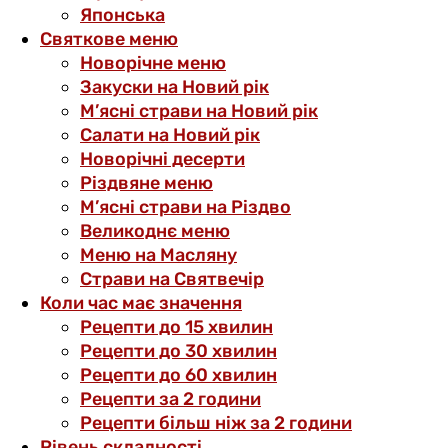
Японська
Святкове меню
Новорічне меню
Закуски на Новий рік
М’ясні страви на Новий рік
Салати на Новий рік
Новорічні десерти
Різдвяне меню
М’ясні страви на Різдво
Великоднє меню
Меню на Масляну
Страви на Святвечір
Коли час має значення
Рецепти до 15 хвилин
Рецепти до 30 хвилин
Рецепти до 60 хвилин
Рецепти за 2 години
Рецепти більш ніж за 2 години
Рівень складності