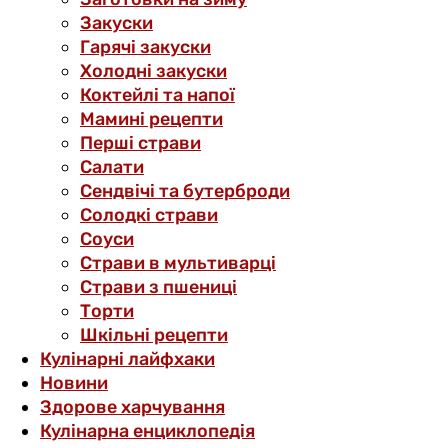
Закуски
Гарячі закуски
Холодні закуски
Коктейлі та напої
Мамині рецепти
Перші страви
Салати
Сендвічі та бутерброди
Солодкі страви
Соуси
Страви в мультиварці
Страви з пшениці
Торти
Шкільні рецепти
Кулінарні лайфхаки
Новини
Здорове харчування
Кулінарна енциклопедія