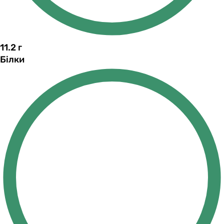
11.2
г
Білки