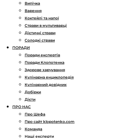
Випічка
Варення
Коктейлі та напої
Страви в мультиварці
Дієтичні страви
Солодкі страви
ПОРАДИ
Поради експертів
Поради Клопотенка
Здорове харчування
Кулінарна енциклопедія
Кулінарний довідник
Добірки
Дієти
ПРО НАС
Про Шефа
Про сайт klopotenko.com
Команда
Наші експерти