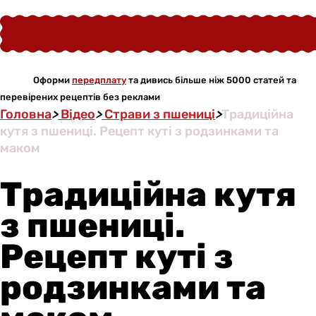
Оформи
передплату
та дивись більше ніж 5000 статей та
перевірених рецептів без реклами
Головна
>
Відео
>
Страви з пшениці
>
Традиційна
кутя з пшениці. Рецепт куті з родзинками та
маком
Традиційна кутя
з пшениці.
Рецепт куті з
родзинками та