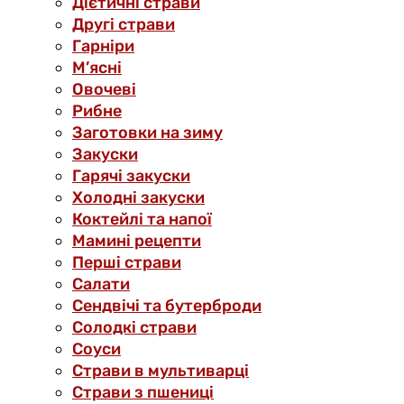
Дієтичні страви
Другі страви
Гарніри
М’ясні
Овочеві
Рибне
Заготовки на зиму
Закуски
Гарячі закуски
Холодні закуски
Коктейлі та напої
Мамині рецепти
Перші страви
Салати
Сендвічі та бутерброди
Солодкі страви
Соуси
Страви в мультиварці
Страви з пшениці