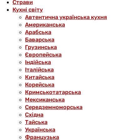
Страви
Кухні світу
Автентична українська кухня
Американська
Арабська
Баварська
Грузинська
Європейська
Індійська
Італійська
Китайська
Корейська
Кримськотатарська
Мексиканська
Середземноморська
Східна
Тайська
Українська
Французька