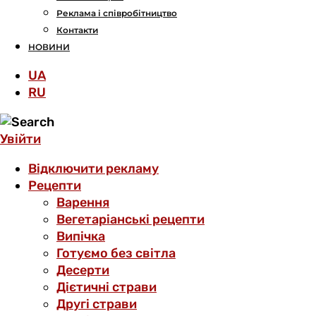
Реклама і співробітництво
Контакти
НОВИНИ
UA
RU
Увійти
Відключити рекламу
Рецепти
Варення
Вегетаріанські рецепти
Випічка
Готуємо без світла
Десерти
Дієтичні страви
Другі страви