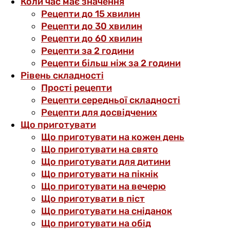
Коли час має значення
Рецепти до 15 хвилин
Рецепти до 30 хвилин
Рецепти до 60 хвилин
Рецепти за 2 години
Рецепти більш ніж за 2 години
Рівень складності
Прості рецепти
Рецепти середньої складності
Рецепти для досвідчених
Що приготувати
Що приготувати на кожен день
Що приготувати на свято
Що приготувати для дитини
Що приготувати на пікнік
Що приготувати на вечерю
Що приготувати в піст
Що приготувати на сніданок
Що приготувати на обід