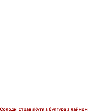
Солодкі страви
Кутя з булгура з лаймом