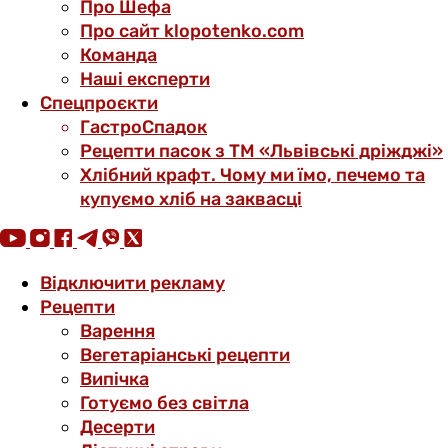
Про Шефа
Про сайт klopotenko.com
Команда
Наші експерти
Спецпроєкти
ГастроСпадок
Рецепти пасок з ТМ «Львівські дріжджі»
Хлібний крафт. Чому ми їмо, печемо та
купуємо хліб на заквасці
Відключити рекламу
Рецепти
Варення
Вегетаріанські рецепти
Випічка
Готуємо без світла
Десерти