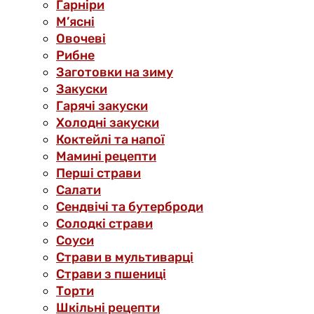
Гарніри
М’ясні
Овочеві
Рибне
Заготовки на зиму
Закуски
Гарячі закуски
Холодні закуски
Коктейлі та напої
Мамині рецепти
Перші страви
Салати
Сендвічі та бутерброди
Солодкі страви
Соуси
Страви в мультиварці
Страви з пшениці
Торти
Шкільні рецепти