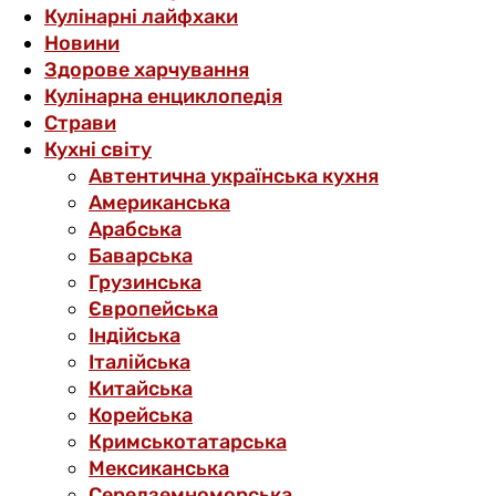
Кулінарні лайфхаки
Новини
Здорове харчування
Кулінарна енциклопедія
Страви
Кухні світу
Автентична українська кухня
Американська
Арабська
Баварська
Грузинська
Європейська
Індійська
Італійська
Китайська
Корейська
Кримськотатарська
Мексиканська
Середземноморська