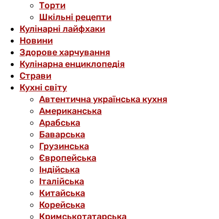
Торти
Шкільні рецепти
Кулінарні лайфхаки
Новини
Здорове харчування
Кулінарна енциклопедія
Страви
Кухні світу
Автентична українська кухня
Американська
Арабська
Баварська
Грузинська
Європейська
Індійська
Італійська
Китайська
Корейська
Кримськотатарська