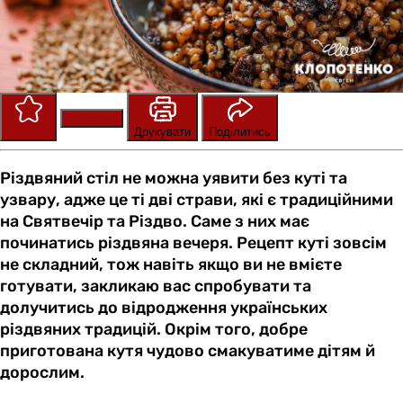
Зберегти
Оцінити
Друкувати
Поділитись
Різдвяний стіл не можна уявити без куті та
узвару, адже це ті дві страви, які є традиційними
на Святвечір та Різдво. Саме з них має
починатись різдвяна вечеря. Рецепт куті зовсім
не складний, тож навіть якщо ви не вмієте
готувати, закликаю вас спробувати та
долучитись до відродження українських
різдвяних традицій. Окрім того, добре
приготована кутя чудово смакуватиме дітям й
дорослим.