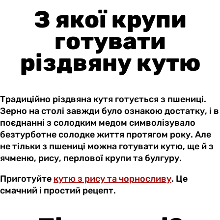
З якої крупи
готувати
різдвяну кутю
Традиційно різдвяна кутя готується з пшениці.
Зерно на столі завжди було ознакою достатку, і в
поєднанні з солодким медом символізувало
безтурботне солодке життя протягом року. Але
не тільки з пшениці можна готувати кутю, ще й з
ячменю, рису, перлової крупи та булгуру.
Приготуйте
кутю з рису та чорносливу
. Це
смачний і простий рецепт.