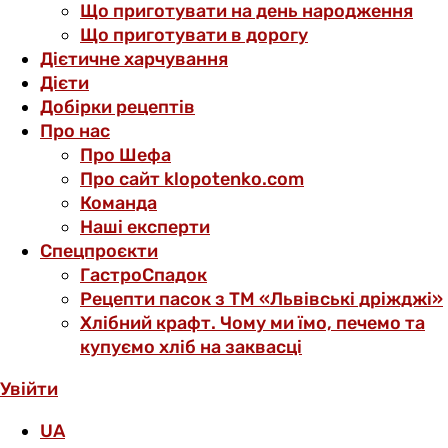
Що приготувати на день народження
Що приготувати в дорогу
Дієтичне харчування
Дієти
Добірки рецептів
Про нас
Про Шефа
Про сайт klopotenko.com
Команда
Наші експерти
Спецпроєкти
ГастроСпадок
Рецепти пасок з ТМ «Львівські дріжджі»
Хлібний крафт. Чому ми їмо, печемо та
купуємо хліб на заквасці
Увійти
UA