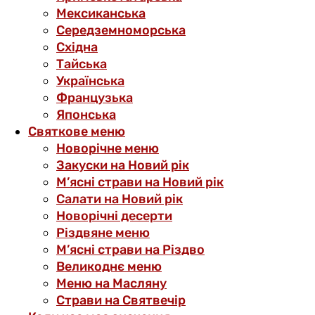
Мексиканська
Середземноморська
Східна
Тайська
Українська
Французька
Японська
Святкове меню
Новорічне меню
Закуски на Новий рік
М’ясні страви на Новий рік
Салати на Новий рік
Новорічні десерти
Різдвяне меню
М’ясні страви на Різдво
Великоднє меню
Меню на Масляну
Страви на Святвечір