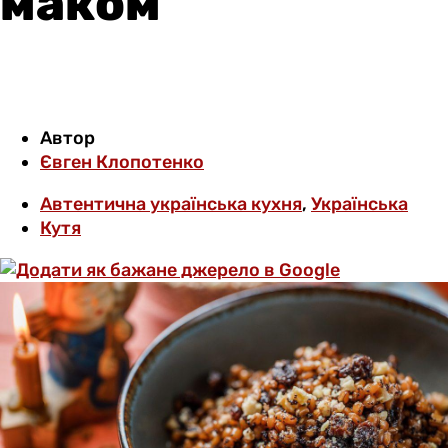
маком
Автор
Євген Клопотенко
Автентична українська кухня
,
Українська
Кутя