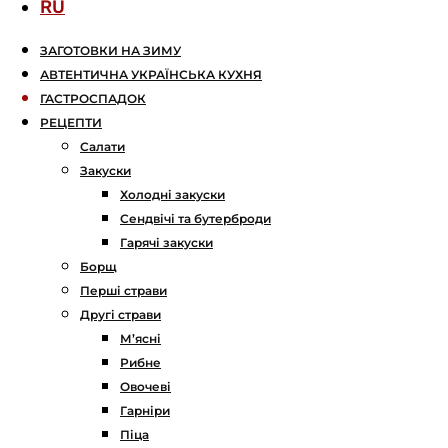
RU
ЗАГОТОВКИ НА ЗИМУ
АВТЕНТИЧНА УКРАЇНСЬКА КУХНЯ
ГАСТРОСПАДОК
РЕЦЕПТИ
Салати
Закуски
Холодні закуски
Сендвічі та бутерброди
Гарячі закуски
Борщ
Перші страви
Другі страви
М’ясні
Рибне
Овочеві
Гарніри
Піца