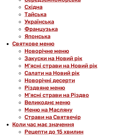
Східна
Тайська
Українська
Французька
Японська
Святкове меню
Новорічне меню
Закуски на Новий рік
М’ясні страви на Новий рік
Салати на Новий рік
Новорічні десерти
Різдвяне меню
М’ясні страви на Різдво
Великоднє меню
Меню на Масляну
Страви на Святвечір
Коли час має значення
Рецепти до 15 хвилин