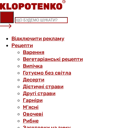
Skip
to
content
Відключити рекламу
Рецепти
Варення
Вегетаріанські рецепти
Випічка
Готуємо без світла
Десерти
Дієтичні страви
Другі страви
Гарніри
М’ясні
Овочеві
Рибне
Заготовки на зиму