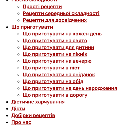
Прості рецепти
Рецепти середньої складності
Рецепти для досвідчених
Що приготувати
Що приготувати на кожен день
Що приготувати на свято
Що приготувати для дитини
Що приготувати на пікнік
Що приготувати на вечерю
Що приготувати в піст
Що приготувати на сніданок
Що приготувати на обід
Що приготувати на день народження
Що приготувати в дорогу
Дієтичне харчування
Дієти
Добірки рецептів
Про нас