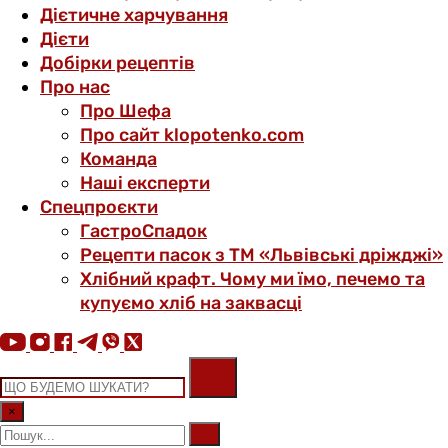
Дієтичне харчування
Дієти
Добірки рецептів
Про нас
Про Шефа
Про сайт klopotenko.com
Команда
Наші експерти
Спецпроєкти
ГастроСпадок
Рецепти пасок з ТМ «Львівські дріжджі»
Хлібний крафт. Чому ми їмо, печемо та
купуємо хліб на заквасці
×