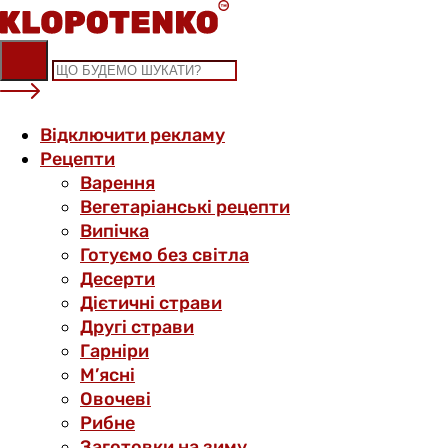
Skip
to
content
Відключити рекламу
Рецепти
Варення
Вегетаріанські рецепти
Випічка
Готуємо без світла
Десерти
Дієтичні страви
Другі страви
Гарніри
М’ясні
Овочеві
Рибне
Заготовки на зиму