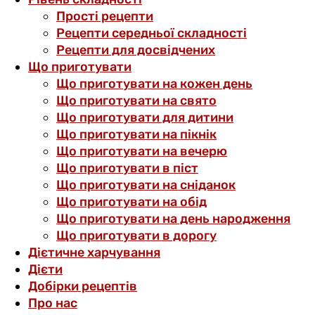
Прості рецепти
Рецепти середньої складності
Рецепти для досвідчених
Що приготувати
Що приготувати на кожен день
Що приготувати на свято
Що приготувати для дитини
Що приготувати на пікнік
Що приготувати на вечерю
Що приготувати в піст
Що приготувати на сніданок
Що приготувати на обід
Що приготувати на день народження
Що приготувати в дорогу
Дієтичне харчування
Дієти
Добірки рецептів
Про нас