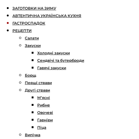
ЗАГОТОВКИ НА ЗИМУ
АВТЕНТИЧНА УКРАЇНСЬКА КУХНЯ
ГАСТРОСПАДОК
РЕЦЕПТИ
Салати
Закуски
Холодні закуски
Сендвічі та бутерброди
Гарячі закуски
Борщ
Перші страви
Другі страви
М’ясні
Рибне
Овочеві
Гарніри
Піца
Випічка