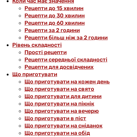
Коли час має значення
Рецепти до 15 хвилин
Рецепти до 30 хвилин
Рецепти до 60 хвилин
Рецепти за 2 години
Рецепти більш ніж за 2 години
Рівень складності
Прості рецепти
Рецепти середньої складності
Рецепти для досвідчених
Що приготувати
Що приготувати на кожен день
Що приготувати на свято
Що приготувати для дитини
Що приготувати на пікнік
Що приготувати на вечерю
Що приготувати в піст
Що приготувати на сніданок
Що приготувати на обід