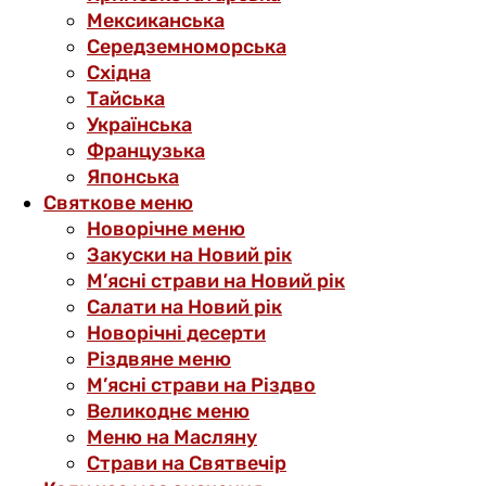
Мексиканська
Середземноморська
Східна
Тайська
Українська
Французька
Японська
Святкове меню
Новорічне меню
Закуски на Новий рік
М’ясні страви на Новий рік
Салати на Новий рік
Новорічні десерти
Різдвяне меню
М’ясні страви на Різдво
Великоднє меню
Меню на Масляну
Страви на Святвечір