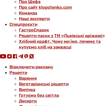
Про Шефа
Про сайт klopotenko.com
Команда
Наші експерти
Спецпроєкти
ГастроСпадок
Рецепти пасок з ТМ «Львівські дріжджі»
Хлібний крафт. Чому ми їмо, печемо та
купуємо хліб на заквасці
Відключити рекламу
Рецепти
Варення
Вегетаріанські рецепти
Випічка
Готуємо без світла
Десерти