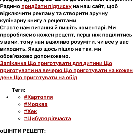
Радимо
придбати підписку
на наш сайт, щоб
відключити рекламу та створити зручну
кулінарну книгу з рецептами
Ставте нам питання й пишіть коментарі. Ми
проробляємо кожен рецепт, перш ніж поділитись
з вами, тому нам важливо розуміти, чи все у вас
виходить. Якщо щось пішло не так, ми
обовʼязково допоможемо.
Запіканка
Що приготувати для дитини
Що
приготувати на вечерю
Що приготувати на кожен
день
Що приготувати на обід
Теги:
#Картопля
#Морква
#Хек
#Цибуля ріпчаста
оЦІНІТИ РЕЦЕПТ: