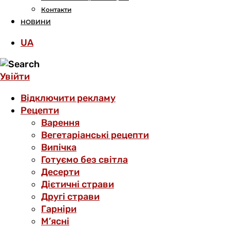
Контакти
НОВИНИ
UA
Увійти
Відключити рекламу
Рецепти
Варення
Вегетаріанські рецепти
Випічка
Готуємо без світла
Десерти
Дієтичні страви
Другі страви
Гарніри
М’ясні