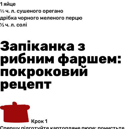
1 яйце
⅓ ч.
л.
сушеного орегано
дрібка чорного
меленого
перцю
½ ч.
л.
солі
Запіканка з
рибним фаршем:
покроковий
рецепт
Крок 1
Спершу підготуйте картопляне пюре: почистьте