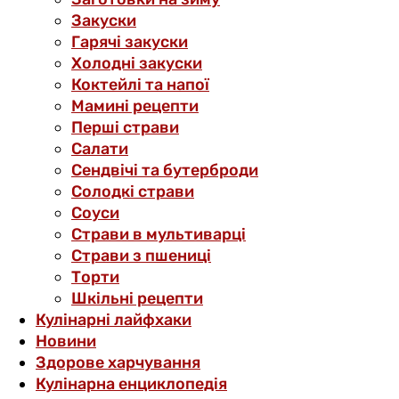
Закуски
Гарячі закуски
Холодні закуски
Коктейлі та напої
Мамині рецепти
Перші страви
Салати
Сендвічі та бутерброди
Солодкі страви
Соуси
Страви в мультиварці
Страви з пшениці
Торти
Шкільні рецепти
Кулінарні лайфхаки
Новини
Здорове харчування
Кулінарна енциклопедія