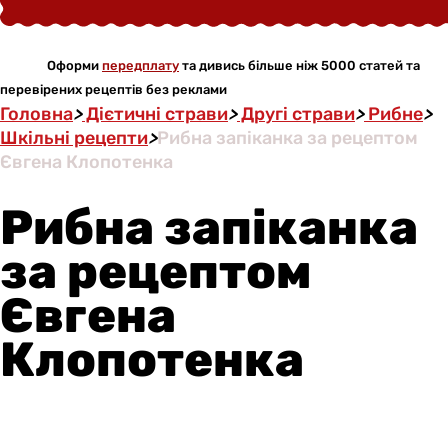
Оформи
передплату
та дивись більше ніж 5000 статей та
перевірених рецептів без реклами
Головна
>
Дієтичні страви
>
Другі страви
>
Рибне
>
Шкільні рецепти
>
Рибна запіканка за рецептом
Євгена Клопотенка
Рибна запіканка
за рецептом
Євгена
Клопотенка