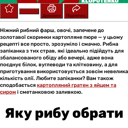
Зберегти
Оцінити
Друкувати
Поділитись
Ніжний рибний фарш, овочі, запечене до
золотавої скоринки картопляне пюре — у цьому
рецепті все просто, зрозуміло і смачно. Рибна
запіканка з тих страв, які ідеально підійдуть для
збалансованого обіду або вечері, адже вона
поєднує білок, вуглеводи та клітковину, а для
приготування використовується зовсім невелика
кількість олії. Любите запіканки? Вам також
сподобається
картопляний гратен з яйцем та
сиром
і сметанковою заливкою.
Яку рибу обрати