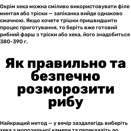
Окрім хека можна сміливо використовувати філе
минтая або тріски — запіканка вийде однаково
смачною. Якщо хочете трішки пришвидшити
процес приготування, то беріть вже готовий
рибний фарш з тріски або хека, його знадобиться
380-390 г.
Як правильно та
безпечно
розморозити
рибу
Найкращий метод — у вечір заздалегідь виберіть
хека з морозильної камери та перекладіть до