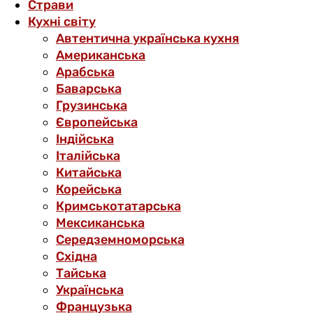
Страви
Кухні світу
Автентична українська кухня
Американська
Арабська
Баварська
Грузинська
Європейська
Індійська
Італійська
Китайська
Корейська
Кримськотатарська
Мексиканська
Середземноморська
Східна
Тайська
Українська
Французька