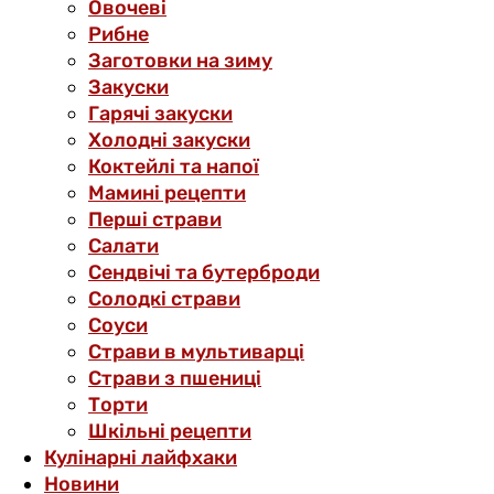
Овочеві
Рибне
Заготовки на зиму
Закуски
Гарячі закуски
Холодні закуски
Коктейлі та напої
Мамині рецепти
Перші страви
Салати
Сендвічі та бутерброди
Солодкі страви
Соуси
Страви в мультиварці
Страви з пшениці
Торти
Шкільні рецепти
Кулінарні лайфхаки
Новини