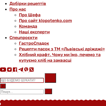
Добірки рецептів
Про нас
Про Шефа
Про сайт klopotenko.com
Команда
Наші експерти
Спецпроєкти
ГастроСпадок
Рецепти пасок з ТМ «Львівські дріжджі»
Хлібний крафт. Чому ми їмо, печемо та
купуємо хліб на заквасці
×