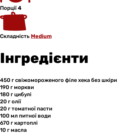
Порції
4
Складність
Medium
Інгредієнти
450 г
свіжомороженого
філе хека без шкіри
190 г
моркви
180 г
цибулі
20 г
олії
20 г
томатної
пасти
100 мл
питної
води
670 г
картоплі
10 г
масла