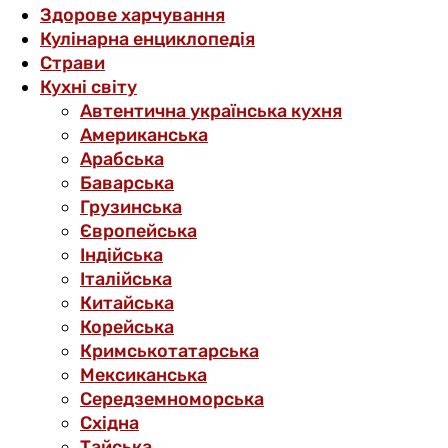
Здорове харчування
Кулінарна енциклопедія
Страви
Кухні світу
Автентична українська кухня
Американська
Арабська
Баварська
Грузинська
Європейська
Індійська
Італійська
Китайська
Корейська
Кримськотатарська
Мексиканська
Середземноморська
Східна
Тайська