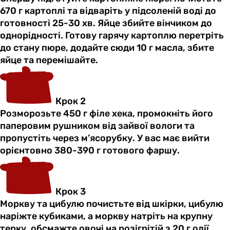
670 г картоплі та відваріть у підсоленій воді до
готовності 25-30 хв. Яйце збийте вінчиком до
однорідності. Готову гарячу картоплю перетріть
до стану пюре, додайте сюди 10 г масла, збите
яйце та перемішайте.
Крок 2
Розморозьте 450 г філе хека, промокніть його
паперовим рушником від зайвої вологи та
пропустіть через м’ясорубку. У вас має вийти
орієнтовно 380-390 г готового фаршу.
Крок 3
Моркву та цибулю почистьте від шкірки, цибулю
наріжте кубиками, а моркву натріть на крупну
терку, обсмажте овочі на розігрітій з 20 г олії