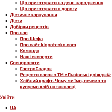
Що приготувати на день народження
Що приготувати в дорогу
Дієтичне харчування
Дієти
Добірки рецептів
Про нас
Про Шефа
Про сайт klopotenko.com
Команда
Наші експерти
Спецпроєкти
ГастроСпадок
Рецепти пасок з ТМ «Львівські дріжджі»
Хлібний крафт. Чому ми їмо, печемо та
купуємо хліб на заквасці
Увійти
UA