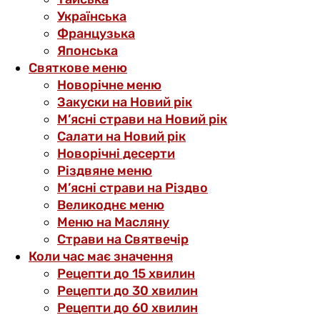
Українська
Французька
Японська
Святкове меню
Новорічне меню
Закуски на Новий рік
М’ясні страви на Новий рік
Салати на Новий рік
Новорічні десерти
Різдвяне меню
М’ясні страви на Різдво
Великоднє меню
Меню на Масляну
Страви на Святвечір
Коли час має значення
Рецепти до 15 хвилин
Рецепти до 30 хвилин
Рецепти до 60 хвилин