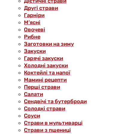
Дієтичні страви
Другі страви
Гарніри
М’ясні
Овочеві
Рибне
Заготовки на зиму
Закуски
Гарячі закуски
Холодні закуски
Коктейлі та напої
Мамині рецепти
Перші страви
Салати
Сендвічі та бутерброди
Солодкі страви
Соуси
Страви в мультиварці
Страви з пшениці