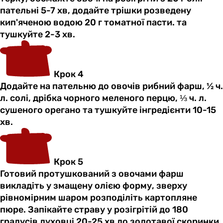
пательні 5-7 хв, додайте трішки розведену
кип'яченою водою 20 г томатної пасти. та
тушкуйте 2-3 хв.
Крок 4
Додайте на пательню до овочів рибний фарш, ½ ч.
л. солі, дрібка чорного меленого перцю, ⅓ ч. л.
сушеного орегано та тушкуйте інгредієнти 10-15
хв.
Крок 5
Готовий протушкований з овочами фарш
викладіть у змащену олією форму, зверху
рівномірним шаром розподіліть картопляне
пюре. Запікайте страву у розігрітій до 180
градусів духовці 20-25 хв до золотавої скоринки.