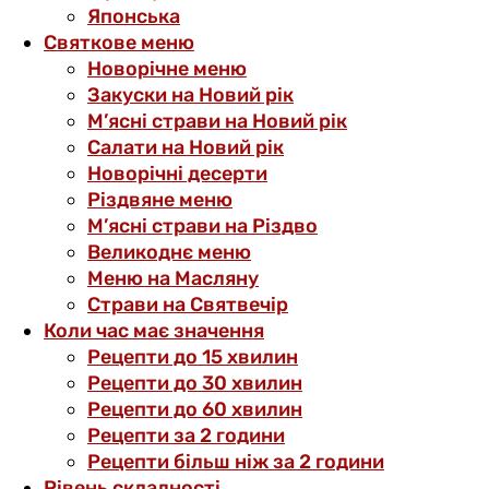
Японська
Святкове меню
Новорічне меню
Закуски на Новий рік
М’ясні страви на Новий рік
Салати на Новий рік
Новорічні десерти
Різдвяне меню
М’ясні страви на Різдво
Великоднє меню
Меню на Масляну
Страви на Святвечір
Коли час має значення
Рецепти до 15 хвилин
Рецепти до 30 хвилин
Рецепти до 60 хвилин
Рецепти за 2 години
Рецепти більш ніж за 2 години
Рівень складності