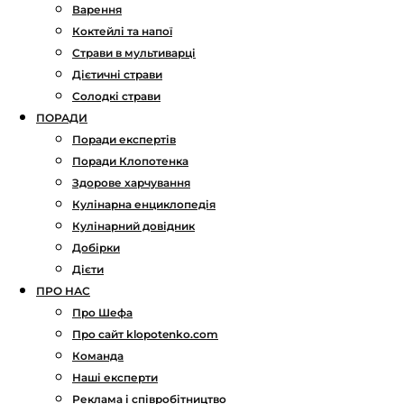
Варення
Коктейлі та напої
Страви в мультиварці
Дієтичні страви
Солодкі страви
ПОРАДИ
Поради експертів
Поради Клопотенка
Здорове харчування
Кулінарна енциклопедія
Кулінарний довідник
Добірки
Дієти
ПРО НАС
Про Шефа
Про сайт klopotenko.com
Команда
Наші експерти
Реклама і співробітництво