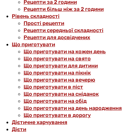
Рецепти за 2 години
Рецепти більш ніж за 2 години
Рівень складності
Прості рецепти
Рецепти середньої складності
Рецепти для досвідчених
Що приготувати
Що приготувати на кожен день
Що приготувати на свято
Що приготувати для дитини
Що приготувати на пікнік
Що приготувати на вечерю
Що приготувати в піст
Що приготувати на сніданок
Що приготувати на обід
Що приготувати на день народження
Що приготувати в дорогу
Дієтичне харчування
Дієти