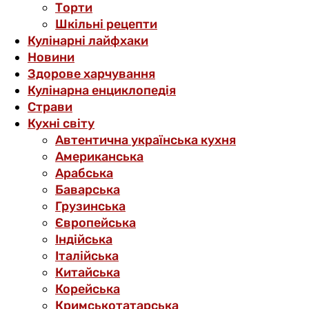
Торти
Шкільні рецепти
Кулінарні лайфхаки
Новини
Здорове харчування
Кулінарна енциклопедія
Страви
Кухні світу
Автентична українська кухня
Американська
Арабська
Баварська
Грузинська
Європейська
Індійська
Італійська
Китайська
Корейська
Кримськотатарська