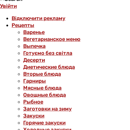
Увійти
Відключити рекламу
Рецепты
Варенье
Вегетарианское меню
Выпечка
Готуємо без світла
Десерти
Диетические блюда
Вторые блюда
Гарниры
Мясные блюда
Овощные блюда
Рыбное
Заготовки на зиму
Закуски
Горячие закуски
Холодные закуски