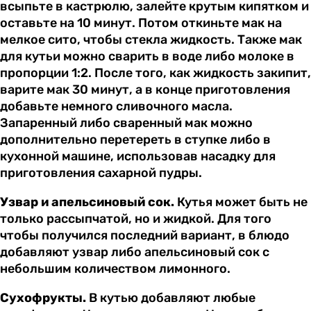
всыпьте в кастрюлю, залейте крутым кипятком и
оставьте на 10 минут. Потом откиньте мак на
мелкое сито, чтобы стекла жидкость. Также мак
для кутьи можно сварить в воде либо молоке в
пропорции 1:2. После того, как жидкость закипит,
варите мак 30 минут, а в конце приготовления
добавьте немного сливочного масла.
Запаренный либо сваренный мак можно
дополнительно перетереть в ступке либо в
кухонной машине, использовав насадку для
приготовления сахарной пудры.
Узвар и апельсиновый сок.
Кутья может быть не
только рассыпчатой, но и жидкой. Для того
чтобы получился последний вариант, в блюдо
добавляют узвар либо апельсиновый сок с
небольшим количеством лимонного.
Сухофрукты.
В кутью добавляют любые