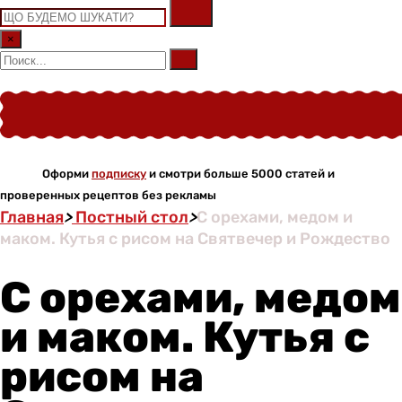
×
Оформи
подписку
и смотри больше 5000 статей и
проверенных рецептов без рекламы
Главная
>
Постный стол
>
С орехами, медом и
маком. Кутья с рисом на Святвечер и Рождество
С орехами, медом
и маком. Кутья с
рисом на