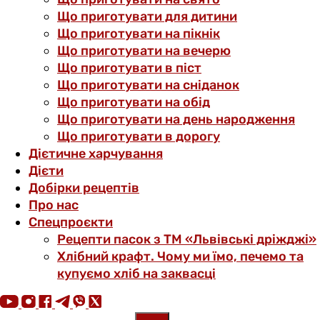
Що приготувати для дитини
Що приготувати на пікнік
Що приготувати на вечерю
Що приготувати в піст
Що приготувати на сніданок
Що приготувати на обід
Що приготувати на день народження
Що приготувати в дорогу
Дієтичне харчування
Дієти
Добірки рецептів
Про нас
Спецпроєкти
Рецепти пасок з ТМ «Львівські дріжджі»
Хлібний крафт. Чому ми їмо, печемо та
купуємо хліб на заквасці