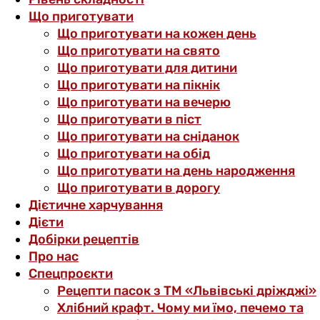
Що приготувати
Що приготувати на кожен день
Що приготувати на свято
Що приготувати для дитини
Що приготувати на пікнік
Що приготувати на вечерю
Що приготувати в піст
Що приготувати на сніданок
Що приготувати на обід
Що приготувати на день народження
Що приготувати в дорогу
Дієтичне харчування
Дієти
Добірки рецептів
Про нас
Спецпроєкти
Рецепти пасок з ТМ «Львівські дріжджі»
Хлібний крафт. Чому ми їмо, печемо та