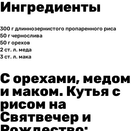
Ингредиенты
300 г
длиннозернистого
пропаренного риса
50 г
чернослива
50 г
орехов
2 ст.
л.
меда
3 ст.
л.
мака
С орехами, медом
и маком. Кутья с
рисом на
Святвечер и
Рождество: