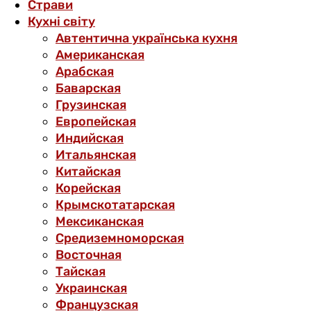
Страви
Кухні світу
Автентична українська кухня
Американская
Арабская
Баварская
Грузинская
Европейская
Индийская
Итальянская
Китайская
Корейская
Крымскотатарская
Мексиканская
Средиземноморская
Восточная
Тайская
Украинская
Французская