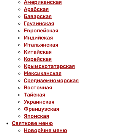
Американская
Арабская
Баварская
Грузинская
Европейская
Индийская
Итальянская
Китайская
Корейская
Крымскотатарская
Мексиканская
Средиземноморская
Восточная
Тайская
Украинская
Французская
Японская
Святкове меню
Новорічне меню