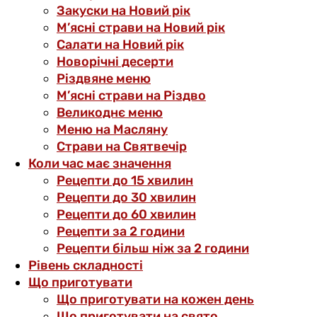
Закуски на Новий рік
М’ясні страви на Новий рік
Салати на Новий рік
Новорічні десерти
Різдвяне меню
М’ясні страви на Різдво
Великоднє меню
Меню на Масляну
Страви на Святвечір
Коли час має значення
Рецепти до 15 хвилин
Рецепти до 30 хвилин
Рецепти до 60 хвилин
Рецепти за 2 години
Рецепти більш ніж за 2 години
Рівень складності
Що приготувати
Що приготувати на кожен день
Що приготувати на свято