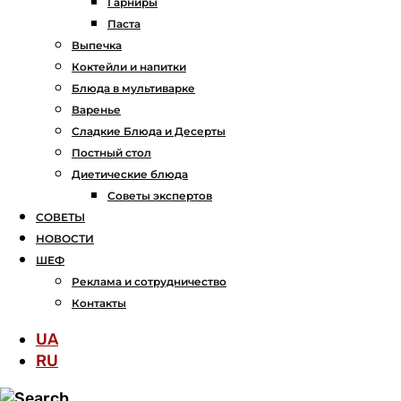
Гарниры
Паста
Выпечка
Коктейли и напитки
Блюда в мультиварке
Варенье
Сладкие Блюда и Десерты
Постный стол
Диетические блюда
Советы экспертов
СОВЕТЫ
НОВОСТИ
ШЕФ
Реклама и сотрудничество
Контакты
UA
RU