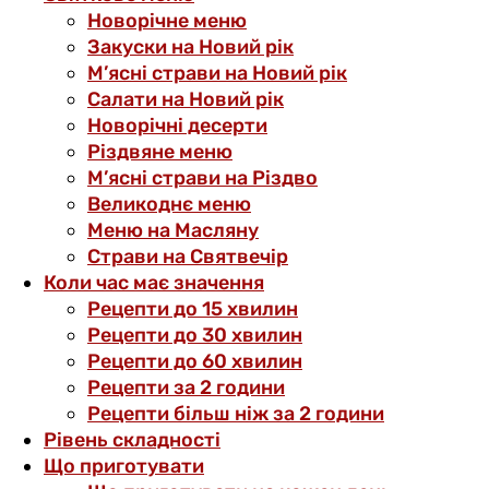
Новорічне меню
Закуски на Новий рік
М’ясні страви на Новий рік
Салати на Новий рік
Новорічні десерти
Різдвяне меню
М’ясні страви на Різдво
Великоднє меню
Меню на Масляну
Страви на Святвечір
Коли час має значення
Рецепти до 15 хвилин
Рецепти до 30 хвилин
Рецепти до 60 хвилин
Рецепти за 2 години
Рецепти більш ніж за 2 години
Рівень складності
Що приготувати