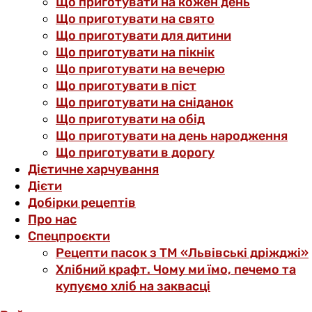
Що приготувати на кожен день
Що приготувати на свято
Що приготувати для дитини
Що приготувати на пікнік
Що приготувати на вечерю
Що приготувати в піст
Що приготувати на сніданок
Що приготувати на обід
Що приготувати на день народження
Що приготувати в дорогу
Дієтичне харчування
Дієти
Добірки рецептів
Про нас
Спецпроєкти
Рецепти пасок з ТМ «Львівські дріжджі»
Хлібний крафт. Чому ми їмо, печемо та
купуємо хліб на заквасці