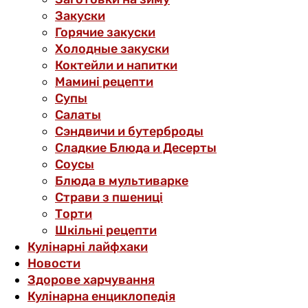
Закуски
Горячие закуски
Холодные закуски
Коктейли и напитки
Мамині рецепти
Супы
Салаты
Сэндвичи и бутерброды
Сладкие Блюда и Десерты
Соусы
Блюда в мультиварке
Страви з пшениці
Торти
Шкільні рецепти
Кулінарні лайфхаки
Новости
Здорове харчування
Кулінарна енциклопедія