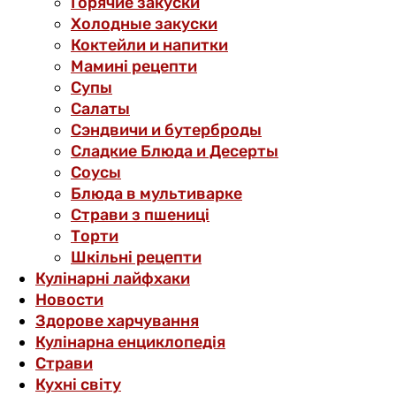
Горячие закуски
Холодные закуски
Коктейли и напитки
Мамині рецепти
Супы
Салаты
Сэндвичи и бутерброды
Сладкие Блюда и Десерты
Соусы
Блюда в мультиварке
Страви з пшениці
Торти
Шкільні рецепти
Кулінарні лайфхаки
Новости
Здорове харчування
Кулінарна енциклопедія
Страви
Кухні світу