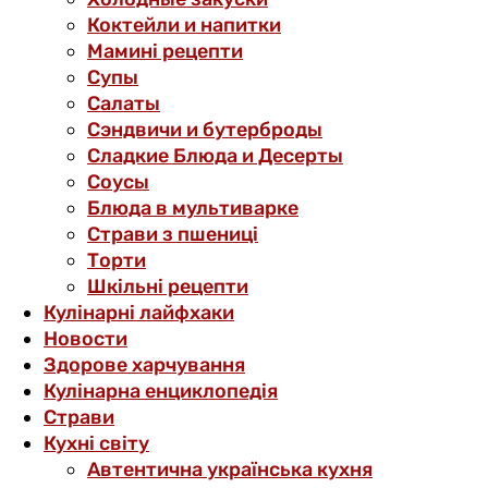
Коктейли и напитки
Мамині рецепти
Супы
Салаты
Сэндвичи и бутерброды
Сладкие Блюда и Десерты
Соусы
Блюда в мультиварке
Страви з пшениці
Торти
Шкільні рецепти
Кулінарні лайфхаки
Новости
Здорове харчування
Кулінарна енциклопедія
Страви
Кухні світу
Автентична українська кухня