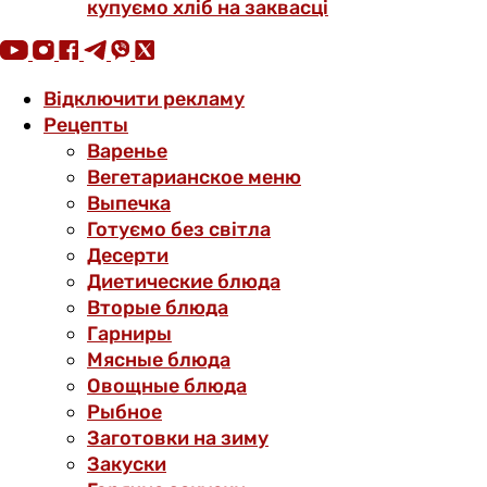
купуємо хліб на заквасці
Відключити рекламу
Рецепты
Варенье
Вегетарианское меню
Выпечка
Готуємо без світла
Десерти
Диетические блюда
Вторые блюда
Гарниры
Мясные блюда
Овощные блюда
Рыбное
Заготовки на зиму
Закуски