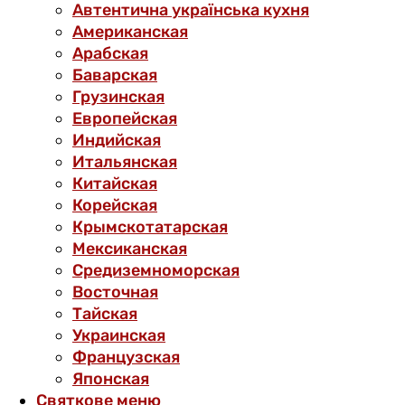
Автентична українська кухня
Американская
Арабская
Баварская
Грузинская
Европейская
Индийская
Итальянская
Китайская
Корейская
Крымскотатарская
Мексиканская
Средиземноморская
Восточная
Тайская
Украинская
Французская
Японская
Святкове меню