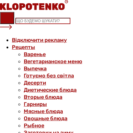
Skip
to
content
Відключити рекламу
Рецепты
Варенье
Вегетарианское меню
Выпечка
Готуємо без світла
Десерти
Диетические блюда
Вторые блюда
Гарниры
Мясные блюда
Овощные блюда
Рыбное
Заготовки на зиму