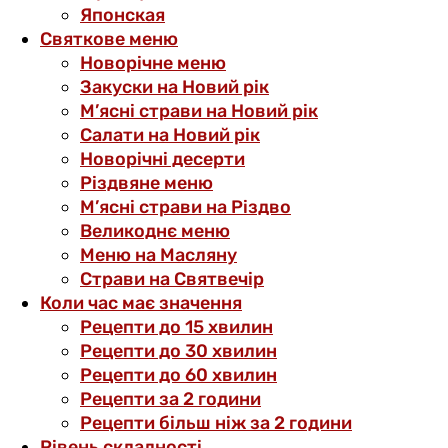
Японская
Святкове меню
Новорічне меню
Закуски на Новий рік
М’ясні страви на Новий рік
Салати на Новий рік
Новорічні десерти
Різдвяне меню
М’ясні страви на Різдво
Великоднє меню
Меню на Масляну
Страви на Святвечір
Коли час має значення
Рецепти до 15 хвилин
Рецепти до 30 хвилин
Рецепти до 60 хвилин
Рецепти за 2 години
Рецепти більш ніж за 2 години
Рівень складності