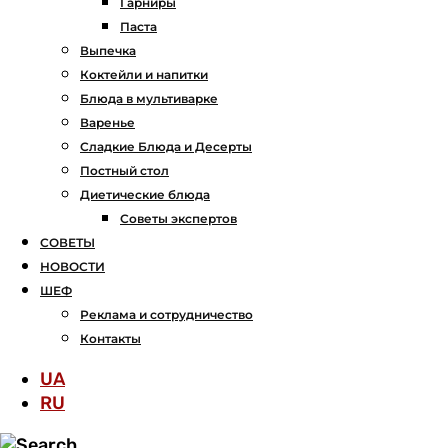
Гарниры
Паста
Выпечка
Коктейли и напитки
Блюда в мультиварке
Варенье
Сладкие Блюда и Десерты
Постный стол
Диетические блюда
Советы экспертов
СОВЕТЫ
НОВОСТИ
ШЕФ
Реклама и сотрудничество
Контакты
UA
RU