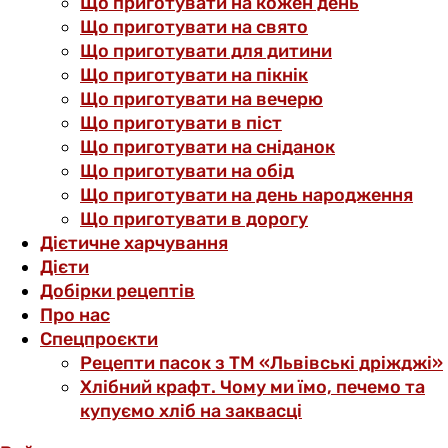
Що приготувати на кожен день
Що приготувати на свято
Що приготувати для дитини
Що приготувати на пікнік
Що приготувати на вечерю
Що приготувати в піст
Що приготувати на сніданок
Що приготувати на обід
Що приготувати на день народження
Що приготувати в дорогу
Дієтичне харчування
Дієти
Добірки рецептів
Про нас
Спецпроєкти
Рецепти пасок з ТМ «Львівські дріжджі»
Хлібний крафт. Чому ми їмо, печемо та
купуємо хліб на заквасці