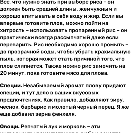
Все, что нужно знать при выборе риса – он
должен быть средней длины, жемчужным и
хорошо впитывать в себя воду и жир. Если вы
впервые готовите плов, можно пойти на
хитрость – использовать пропаренный рис – он
практически всегда рассыпчатый даже если
переварить. Рис необходимо хорошо промыть –
до прозрачной воды, чтобы убрать крахмальную
пыль, которая может стать причиной того, что
плов слипнется. Также можно рис замочить на
20 минут, пока готовите мясо для плова.
Специи.
Незабываемый аромат плову придают
специи, и тут дело в ваших вкусовых
предпочтениях. Как правило, добавляют зиру,
чеснок, барбарис и молотый черный перец. Я же
еще добавил зерна фенхеля.
Овощи.
Репчатый лук и морковь – эти