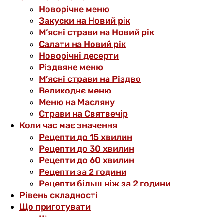
Новорічне меню
Закуски на Новий рік
М’ясні страви на Новий рік
Салати на Новий рік
Новорічні десерти
Різдвяне меню
М’ясні страви на Різдво
Великоднє меню
Меню на Масляну
Страви на Святвечір
Коли час має значення
Рецепти до 15 хвилин
Рецепти до 30 хвилин
Рецепти до 60 хвилин
Рецепти за 2 години
Рецепти більш ніж за 2 години
Рівень складності
Що приготувати