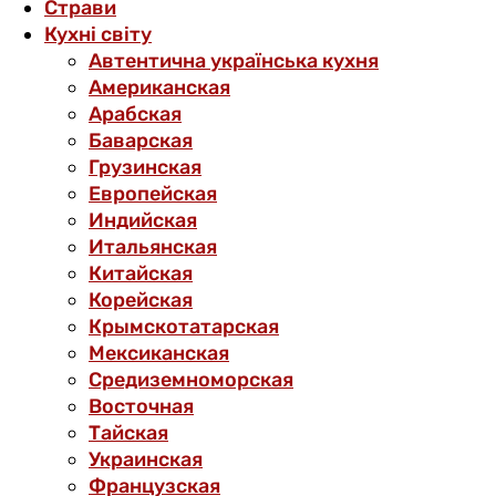
Страви
Кухні світу
Автентична українська кухня
Американская
Арабская
Баварская
Грузинская
Европейская
Индийская
Итальянская
Китайская
Корейская
Крымскотатарская
Мексиканская
Средиземноморская
Восточная
Тайская
Украинская
Французская