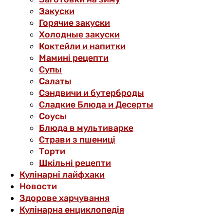
Закуски
Горячие закуски
Холодные закуски
Коктейли и напитки
Мамині рецепти
Супы
Салаты
Сэндвичи и бутерброды
Сладкие Блюда и Десерты
Соусы
Блюда в мультиварке
Страви з пшениці
Торти
Шкільні рецепти
Кулінарні лайфхаки
Новости
Здорове харчування
Кулінарна енциклопедія