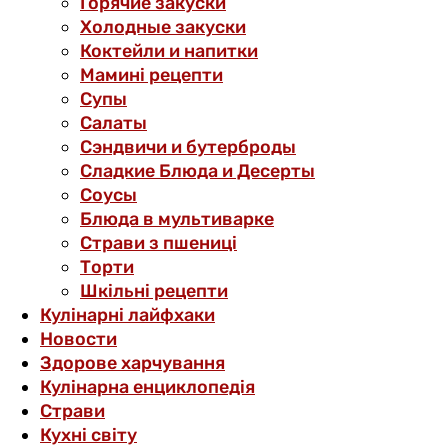
Горячие закуски
Холодные закуски
Коктейли и напитки
Мамині рецепти
Супы
Салаты
Сэндвичи и бутерброды
Сладкие Блюда и Десерты
Соусы
Блюда в мультиварке
Страви з пшениці
Торти
Шкільні рецепти
Кулінарні лайфхаки
Новости
Здорове харчування
Кулінарна енциклопедія
Страви
Кухні світу