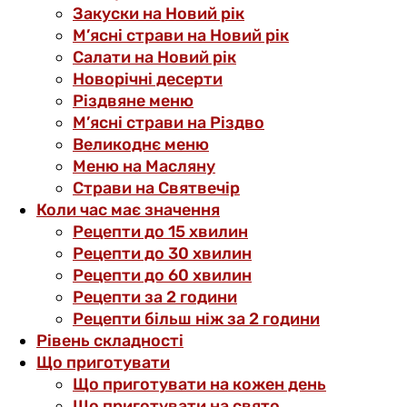
Закуски на Новий рік
М’ясні страви на Новий рік
Салати на Новий рік
Новорічні десерти
Різдвяне меню
М’ясні страви на Різдво
Великоднє меню
Меню на Масляну
Страви на Святвечір
Коли час має значення
Рецепти до 15 хвилин
Рецепти до 30 хвилин
Рецепти до 60 хвилин
Рецепти за 2 години
Рецепти більш ніж за 2 години
Рівень складності
Що приготувати
Що приготувати на кожен день
Що приготувати на свято