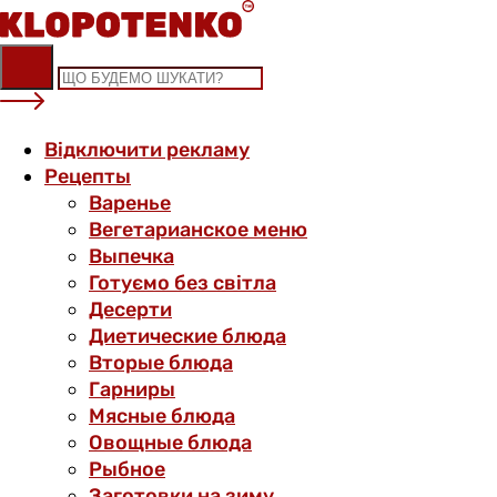
Skip
to
content
Відключити рекламу
Рецепты
Варенье
Вегетарианское меню
Выпечка
Готуємо без світла
Десерти
Диетические блюда
Вторые блюда
Гарниры
Мясные блюда
Овощные блюда
Рыбное
Заготовки на зиму