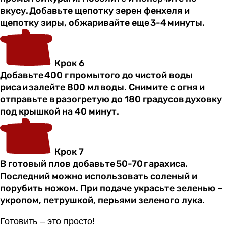
вкусу. Добавьте щепотку зерен фенхеля и
щепотку зиры, обжаривайте еще 3-4 минуты.
Крок 6
Добавьте 400 г промытого до чистой воды
риса и залейте 800 мл воды. Снимите с огня и
отправьте в разогретую до 180 градусов духовку
под крышкой на 40 минут.
Крок 7
В готовый плов добавьте 50-70 г арахиса.
Последний можно использовать соленый и
порубить ножом. При подаче украсьте зеленью –
укропом, петрушкой, перьями зеленого лука.
Готовить – это просто!