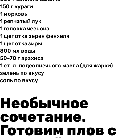
150 г
кураги
1 морковь
1 репчатый
лук
1 головка
чеснока
1 щепотка
зерен
фенхеля
1 щепотка зиры
800 мл
воды
50-70 г
арахиса
1 ст.
л.
подсолнечного масла (для жарки)
зелень по
вкусу
соль по
вкусу
Необычное
сочетание.
Готовим плов с