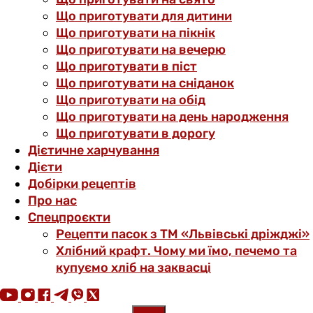
Що приготувати для дитини
Що приготувати на пікнік
Що приготувати на вечерю
Що приготувати в піст
Що приготувати на сніданок
Що приготувати на обід
Що приготувати на день народження
Що приготувати в дорогу
Дієтичне харчування
Дієти
Добірки рецептів
Про нас
Спецпроєкти
Рецепти пасок з ТМ «Львівські дріжджі»
Хлібний крафт. Чому ми їмо, печемо та
купуємо хліб на заквасці