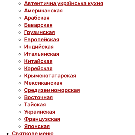
Автентична українська кухня
Американская
Арабская
Баварская
Грузинская
Европейская
Индийская
Итальянская
Китайская
Корейская
Крымскотатарская
Мексиканская
Средиземноморская
Восточная
Тайская
Украинская
Французская
Японская
Святкове меню