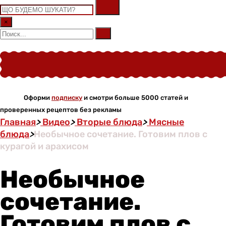
×
Оформи
подписку
и смотри больше 5000 статей и
проверенных рецептов без рекламы
Главная
>
Видео
>
Вторые блюда
>
Мясные
блюда
>
Необычное сочетание. Готовим плов с
курагой и арахисом
Необычное
сочетание.
Готовим плов с