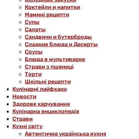
Коктейли и напитки
Мамині рецепти
Супы
Салаты
Сэндвичи и бутерброды
Сладкие Блюда и Десерты
Соусы
Блюда в мультиварке
Страви з пшениці
Торти
Шкільні рецепти
Кулінарні лайфхаки
Новости
Здорове харчування
Кулінарна енциклопедія
Страви
Кухні світу
Автентична українська кухня