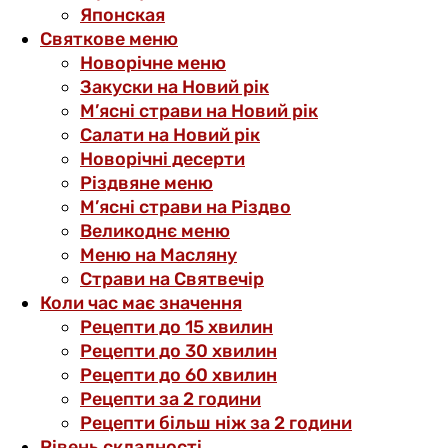
Японская
Святкове меню
Новорічне меню
Закуски на Новий рік
М’ясні страви на Новий рік
Салати на Новий рік
Новорічні десерти
Різдвяне меню
М’ясні страви на Різдво
Великоднє меню
Меню на Масляну
Страви на Святвечір
Коли час має значення
Рецепти до 15 хвилин
Рецепти до 30 хвилин
Рецепти до 60 хвилин
Рецепти за 2 години
Рецепти більш ніж за 2 години
Рівень складності