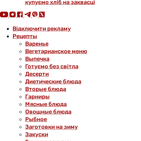
купуємо хліб на заквасці
Відключити рекламу
Рецепты
Варенье
Вегетарианское меню
Выпечка
Готуємо без світла
Десерти
Диетические блюда
Вторые блюда
Гарниры
Мясные блюда
Овощные блюда
Рыбное
Заготовки на зиму
Закуски