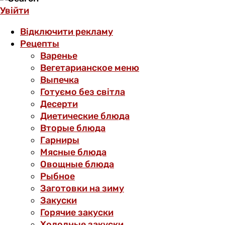
Увійти
Відключити рекламу
Рецепты
Варенье
Вегетарианское меню
Выпечка
Готуємо без світла
Десерти
Диетические блюда
Вторые блюда
Гарниры
Мясные блюда
Овощные блюда
Рыбное
Заготовки на зиму
Закуски
Горячие закуски
Холодные закуски