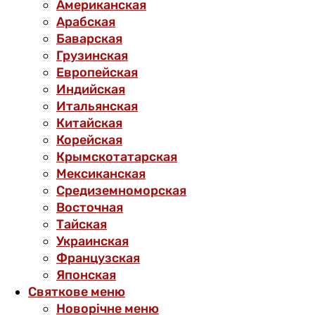
Американская
Арабская
Баварская
Грузинская
Европейская
Индийская
Итальянская
Китайская
Корейская
Крымскотатарская
Мексиканская
Средиземноморская
Восточная
Тайская
Украинская
Французская
Японская
Святкове меню
Новорічне меню