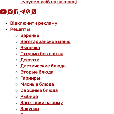
купуємо хліб на заквасці
Відключити рекламу
Рецепты
Варенье
Вегетарианское меню
Выпечка
Готуємо без світла
Десерти
Диетические блюда
Вторые блюда
Гарниры
Мясные блюда
Овощные блюда
Рыбное
Заготовки на зиму
Закуски