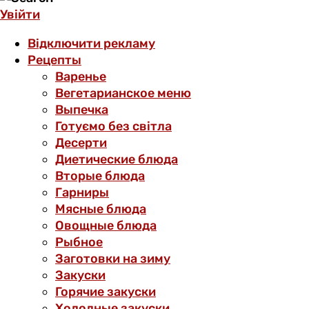
Увійти
Відключити рекламу
Рецепты
Варенье
Вегетарианское меню
Выпечка
Готуємо без світла
Десерти
Диетические блюда
Вторые блюда
Гарниры
Мясные блюда
Овощные блюда
Рыбное
Заготовки на зиму
Закуски
Горячие закуски
Холодные закуски