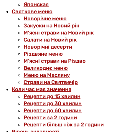
Японская
Святкове меню
Новорічне меню
Закуски на Новий рік
М’ясні страви на Новий рік
Салати на Новий рік
Новорічні десерти
Різдвяне меню
М’ясні страви на Різдво
Великоднє меню
Меню на Масляну
Страви на Святвечір
Коли час має значення
Рецепти до 15 хвилин
Рецепти до 30 хвилин
Рецепти до 60 хвилин
Рецепти за 2 години
Рецепти більш ніж за 2 години
Рівень складності