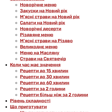
Новорічне меню
Закуски на Новий рік
М’ясні страви на Новий рік
Салати на Новий рік
Новорічні десерти
Різдвяне меню
М’ясні страви на Різдво
Великоднє меню
Меню на Масляну
Страви на Святвечір
Коли час має значення
Рецепти до 15 хвилин
Рецепти до 30 хвилин
Рецепти до 60 хвилин
Рецепти за 2 години
Рецепти більш ніж за 2 години
Рівень складності
Що приготувати