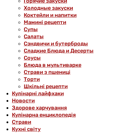
Горячие закуски
Холодные закуски
Коктейли и напитки
Мамині рецепти
Супы
Салаты
Сэндвичи и бутерброды
Сладкие Блюда и Десерты
Соусы
Блюда в мультиварке
Страви з пшениці
Торти
Шкільні рецепти
Кулінарні лайфхаки
Новости
Здорове харчування
Кулінарна енциклопедія
Страви
Кухні світу