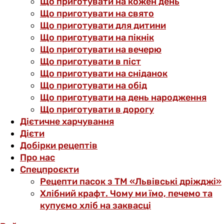
Що приготувати на кожен день
Що приготувати на свято
Що приготувати для дитини
Що приготувати на пікнік
Що приготувати на вечерю
Що приготувати в піст
Що приготувати на сніданок
Що приготувати на обід
Що приготувати на день народження
Що приготувати в дорогу
Дієтичне харчування
Дієти
Добірки рецептів
Про нас
Спецпроєкти
Рецепти пасок з ТМ «Львівські дріжджі»
Хлібний крафт. Чому ми їмо, печемо та
купуємо хліб на заквасці