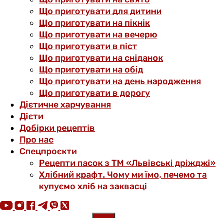
Що приготувати для дитини
Що приготувати на пікнік
Що приготувати на вечерю
Що приготувати в піст
Що приготувати на сніданок
Що приготувати на обід
Що приготувати на день народження
Що приготувати в дорогу
Дієтичне харчування
Дієти
Добірки рецептів
Про нас
Спецпроєкти
Рецепти пасок з ТМ «Львівські дріжджі»
Хлібний крафт. Чому ми їмо, печемо та
купуємо хліб на заквасці