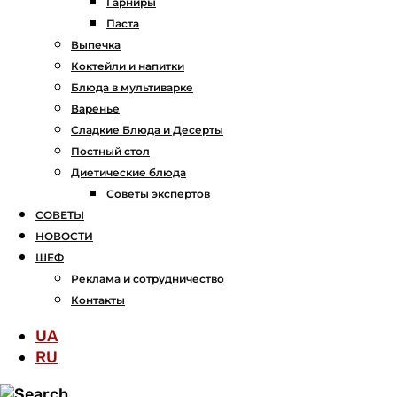
Гарниры
Паста
Выпечка
Коктейли и напитки
Блюда в мультиварке
Варенье
Сладкие Блюда и Десерты
Постный стол
Диетические блюда
Советы экспертов
СОВЕТЫ
НОВОСТИ
ШЕФ
Реклама и сотрудничество
Контакты
UA
RU