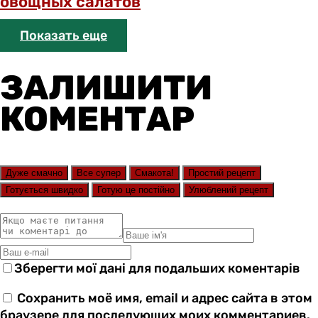
овощных салатов
Показать еще
ЗАЛИШИТИ
КОМЕНТАР
Дуже смачно
Все супер
Смакота!
Простий рецепт
Готується швидко
Готую це постійно
Улюблений рецепт
Зберегти мої дані для подальших коментарів
Сохранить моё имя, email и адрес сайта в этом
браузере для последующих моих комментариев.