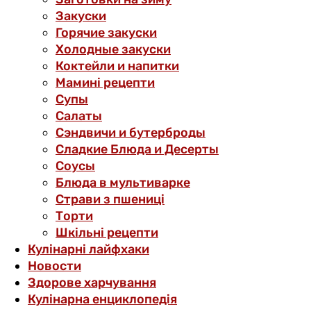
Закуски
Горячие закуски
Холодные закуски
Коктейли и напитки
Мамині рецепти
Супы
Салаты
Сэндвичи и бутерброды
Сладкие Блюда и Десерты
Соусы
Блюда в мультиварке
Страви з пшениці
Торти
Шкільні рецепти
Кулінарні лайфхаки
Новости
Здорове харчування
Кулінарна енциклопедія