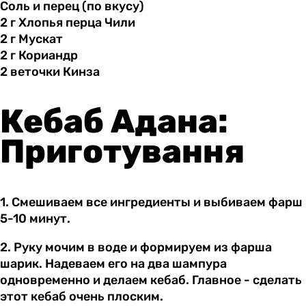
Соль и
перец
(по вкусу)
2 г
Хлопья
перца Чили
2 г
Мускат
2 г
Кориандр
2 веточки
Кинза
Кебаб Адана:
Приготування
1. Смешиваем все ингредиенты и выбиваем фарш
5-10 минут.
2. Руку мочим в воде и формируем из фарша
шарик. Надеваем его на два шампура
одновременно и делаем кебаб. Главное - сделать
этот кебаб очень плоским.