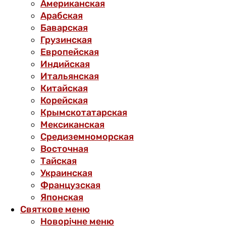
Американская
Арабская
Баварская
Грузинская
Европейская
Индийская
Итальянская
Китайская
Корейская
Крымскотатарская
Мексиканская
Средиземноморская
Восточная
Тайская
Украинская
Французская
Японская
Святкове меню
Новорічне меню