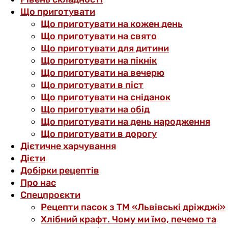
Що приготувати
Що приготувати на кожен день
Що приготувати на свято
Що приготувати для дитини
Що приготувати на пікнік
Що приготувати на вечерю
Що приготувати в піст
Що приготувати на сніданок
Що приготувати на обід
Що приготувати на день народження
Що приготувати в дорогу
Дієтичне харчування
Дієти
Добірки рецептів
Про нас
Спецпроєкти
Рецепти пасок з ТМ «Львівські дріжджі»
Хлібний крафт. Чому ми їмо, печемо та