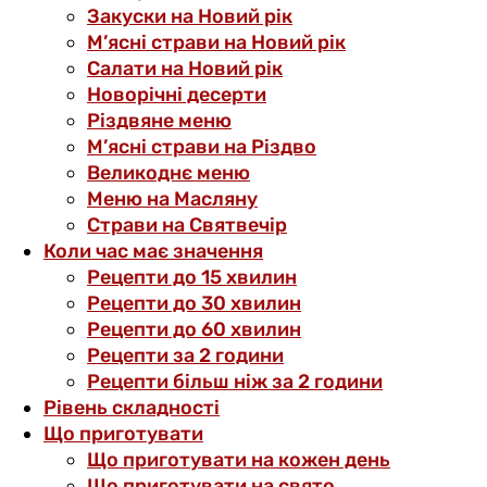
Закуски на Новий рік
М’ясні страви на Новий рік
Салати на Новий рік
Новорічні десерти
Різдвяне меню
М’ясні страви на Різдво
Великоднє меню
Меню на Масляну
Страви на Святвечір
Коли час має значення
Рецепти до 15 хвилин
Рецепти до 30 хвилин
Рецепти до 60 хвилин
Рецепти за 2 години
Рецепти більш ніж за 2 години
Рівень складності
Що приготувати
Що приготувати на кожен день
Що приготувати на свято