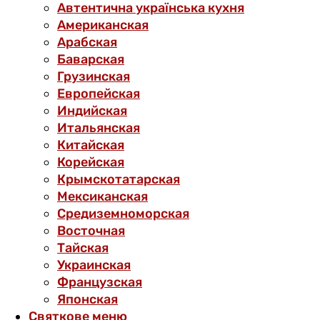
Автентична українська кухня
Американская
Арабская
Баварская
Грузинская
Европейская
Индийская
Итальянская
Китайская
Корейская
Крымскотатарская
Мексиканская
Средиземноморская
Восточная
Тайская
Украинская
Французская
Японская
Святкове меню