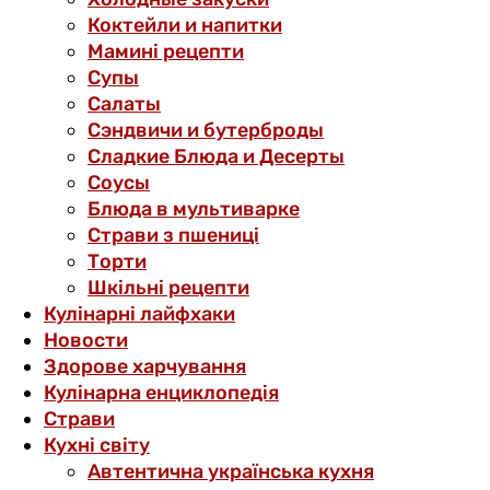
Коктейли и напитки
Мамині рецепти
Супы
Салаты
Сэндвичи и бутерброды
Сладкие Блюда и Десерты
Соусы
Блюда в мультиварке
Страви з пшениці
Торти
Шкільні рецепти
Кулінарні лайфхаки
Новости
Здорове харчування
Кулінарна енциклопедія
Страви
Кухні світу
Автентична українська кухня