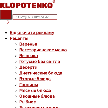
Skip
to
content
Відключити рекламу
Рецепты
Варенье
Вегетарианское меню
Выпечка
Готуємо без світла
Десерти
Диетические блюда
Вторые блюда
Гарниры
Мясные блюда
Овощные блюда
Рыбное
Заготовки на зиму