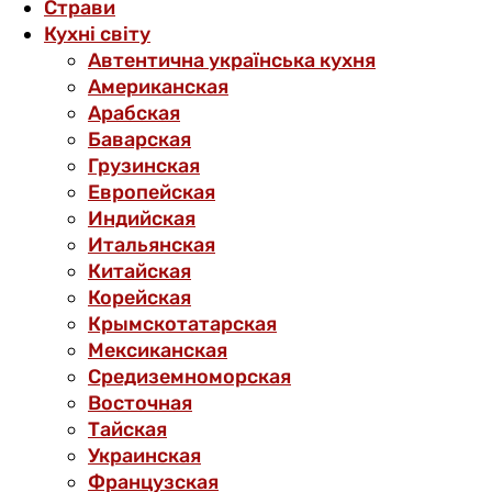
Страви
Кухні світу
Автентична українська кухня
Американская
Арабская
Баварская
Грузинская
Европейская
Индийская
Итальянская
Китайская
Корейская
Крымскотатарская
Мексиканская
Средиземноморская
Восточная
Тайская
Украинская
Французская