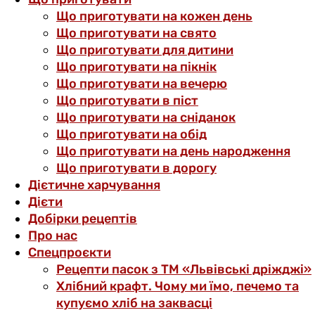
Що приготувати на кожен день
Що приготувати на свято
Що приготувати для дитини
Що приготувати на пікнік
Що приготувати на вечерю
Що приготувати в піст
Що приготувати на сніданок
Що приготувати на обід
Що приготувати на день народження
Що приготувати в дорогу
Дієтичне харчування
Дієти
Добірки рецептів
Про нас
Спецпроєкти
Рецепти пасок з ТМ «Львівські дріжджі»
Хлібний крафт. Чому ми їмо, печемо та
купуємо хліб на заквасці