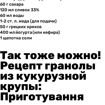
60 г
сахара
120 мл
сливок
33%
60 мл
воды
1-2 ст.
л.
меда (для подачи)
50 г
грецких
орехов
400 мл йогурта (или
кефира)
1 щепотка
соли
Так тоже можно!
Рецепт гранолы
из кукурузной
крупы:
Приготування