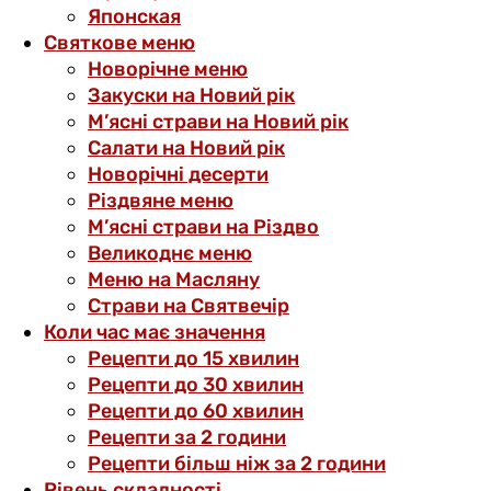
Японская
Святкове меню
Новорічне меню
Закуски на Новий рік
М’ясні страви на Новий рік
Салати на Новий рік
Новорічні десерти
Різдвяне меню
М’ясні страви на Різдво
Великоднє меню
Меню на Масляну
Страви на Святвечір
Коли час має значення
Рецепти до 15 хвилин
Рецепти до 30 хвилин
Рецепти до 60 хвилин
Рецепти за 2 години
Рецепти більш ніж за 2 години
Рівень складності