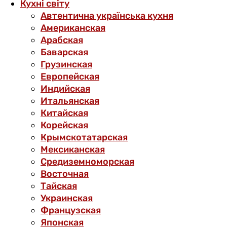
Кухні світу
Автентична українська кухня
Американская
Арабская
Баварская
Грузинская
Европейская
Индийская
Итальянская
Китайская
Корейская
Крымскотатарская
Мексиканская
Средиземноморская
Восточная
Тайская
Украинская
Французская
Японская