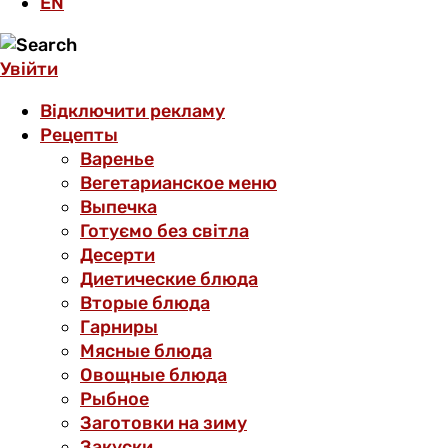
EN
Увійти
Відключити рекламу
Рецепты
Варенье
Вегетарианское меню
Выпечка
Готуємо без світла
Десерти
Диетические блюда
Вторые блюда
Гарниры
Мясные блюда
Овощные блюда
Рыбное
Заготовки на зиму
Закуски