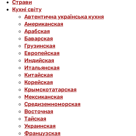
Страви
Кухні світу
Автентична українська кухня
Американская
Арабская
Баварская
Грузинская
Европейская
Индийская
Итальянская
Китайская
Корейская
Крымскотатарская
Мексиканская
Средиземноморская
Восточная
Тайская
Украинская
Французская