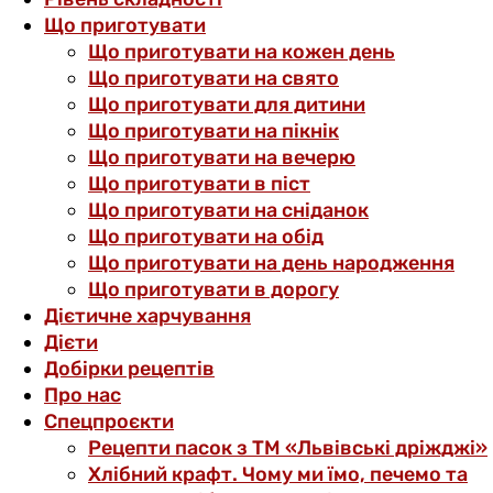
Що приготувати
Що приготувати на кожен день
Що приготувати на свято
Що приготувати для дитини
Що приготувати на пікнік
Що приготувати на вечерю
Що приготувати в піст
Що приготувати на сніданок
Що приготувати на обід
Що приготувати на день народження
Що приготувати в дорогу
Дієтичне харчування
Дієти
Добірки рецептів
Про нас
Спецпроєкти
Рецепти пасок з ТМ «Львівські дріжджі»
Хлібний крафт. Чому ми їмо, печемо та