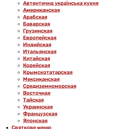
Автентична українська кухня
Американская
Арабская
Баварская
Грузинская
Европейская
Индийская
Итальянская
Китайская
Корейская
Крымскотатарская
Мексиканская
Средиземноморская
Восточная
Тайская
Украинская
Французская
Японская
Святкове меню