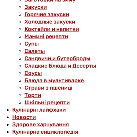
Закуски
Горячие закуски
Холодные закуски
Коктейли и напитки
Мамині рецепти
Супы
Салаты
Сэндвичи и бутерброды
Сладкие Блюда и Десерты
Соусы
Блюда в мультиварке
Страви з пшениці
Торти
Шкільні рецепти
Кулінарні лайфхаки
Новости
Здорове харчування
Кулінарна енциклопедія