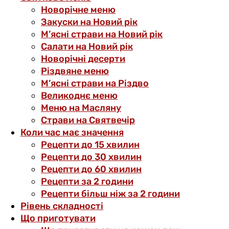
Новорічне меню
Закуски на Новий рік
М’ясні страви на Новий рік
Салати на Новий рік
Новорічні десерти
Різдвяне меню
М’ясні страви на Різдво
Великоднє меню
Меню на Масляну
Страви на Святвечір
Коли час має значення
Рецепти до 15 хвилин
Рецепти до 30 хвилин
Рецепти до 60 хвилин
Рецепти за 2 години
Рецепти більш ніж за 2 години
Рівень складності
Що приготувати