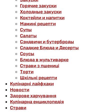
Горячие закуски
Холодные закуски
Коктейли и напитки
Мамині рецепти
Супы
Салаты
Сэндвичи и бутерброды
Сладкие Блюда и Десерты
Соусы
Блюда в мультиварке
Страви з пшениці
Торти
Шкільні рецепти
Кулінарні лайфхаки
Новости
Здорове харчування
Кулінарна енциклопедія
Страви