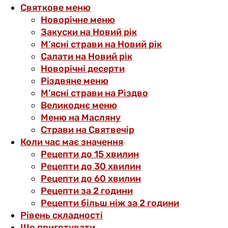
Святкове меню
Новорічне меню
Закуски на Новий рік
М’ясні страви на Новий рік
Салати на Новий рік
Новорічні десерти
Різдвяне меню
М’ясні страви на Різдво
Великоднє меню
Меню на Масляну
Страви на Святвечір
Коли час має значення
Рецепти до 15 хвилин
Рецепти до 30 хвилин
Рецепти до 60 хвилин
Рецепти за 2 години
Рецепти більш ніж за 2 години
Рівень складності
Що приготувати