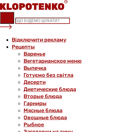
Skip
to
content
Відключити рекламу
Рецепты
Варенье
Вегетарианское меню
Выпечка
Готуємо без світла
Десерти
Диетические блюда
Вторые блюда
Гарниры
Мясные блюда
Овощные блюда
Рыбное
Заготовки на зиму