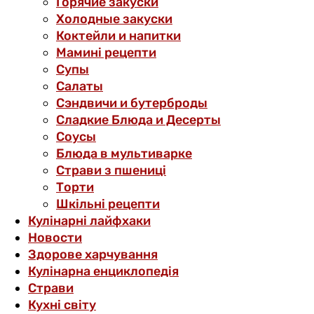
Горячие закуски
Холодные закуски
Коктейли и напитки
Мамині рецепти
Супы
Салаты
Сэндвичи и бутерброды
Сладкие Блюда и Десерты
Соусы
Блюда в мультиварке
Страви з пшениці
Торти
Шкільні рецепти
Кулінарні лайфхаки
Новости
Здорове харчування
Кулінарна енциклопедія
Страви
Кухні світу