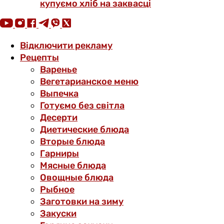
купуємо хліб на заквасці
Відключити рекламу
Рецепты
Варенье
Вегетарианское меню
Выпечка
Готуємо без світла
Десерти
Диетические блюда
Вторые блюда
Гарниры
Мясные блюда
Овощные блюда
Рыбное
Заготовки на зиму
Закуски