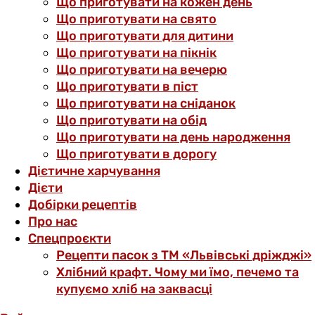
Що приготувати на кожен день
Що приготувати на свято
Що приготувати для дитини
Що приготувати на пікнік
Що приготувати на вечерю
Що приготувати в піст
Що приготувати на сніданок
Що приготувати на обід
Що приготувати на день народження
Що приготувати в дорогу
Дієтичне харчування
Дієти
Добірки рецептів
Про нас
Спецпроєкти
Рецепти пасок з ТМ «Львівські дріжджі»
Хлібний крафт. Чому ми їмо, печемо та
купуємо хліб на заквасці