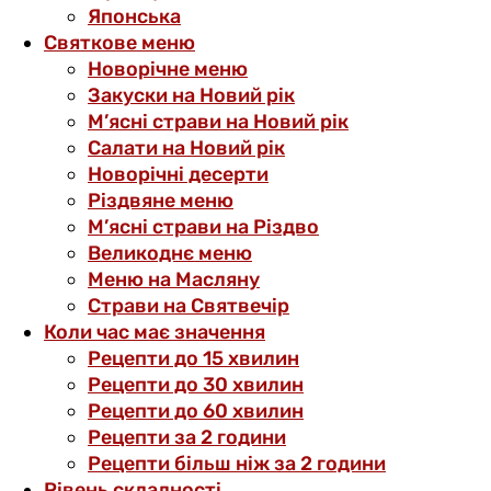
Японська
Святкове меню
Новорічне меню
Закуски на Новий рік
М’ясні страви на Новий рік
Салати на Новий рік
Новорічні десерти
Різдвяне меню
М’ясні страви на Різдво
Великоднє меню
Меню на Масляну
Страви на Святвечір
Коли час має значення
Рецепти до 15 хвилин
Рецепти до 30 хвилин
Рецепти до 60 хвилин
Рецепти за 2 години
Рецепти більш ніж за 2 години
Рівень складності