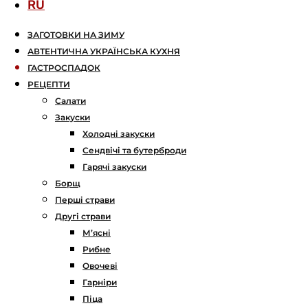
RU
ЗАГОТОВКИ НА ЗИМУ
АВТЕНТИЧНА УКРАЇНСЬКА КУХНЯ
ГАСТРОСПАДОК
РЕЦЕПТИ
Салати
Закуски
Холодні закуски
Сендвічі та бутерброди
Гарячі закуски
Борщ
Перші страви
Другі страви
М’ясні
Рибне
Овочеві
Гарніри
Піца