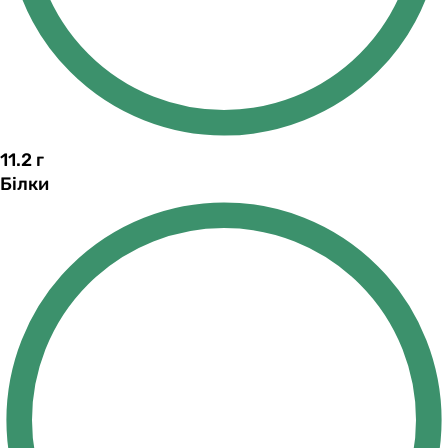
11.2
г
Білки