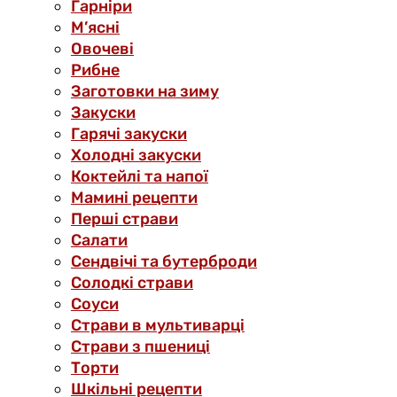
Гарніри
М’ясні
Овочеві
Рибне
Заготовки на зиму
Закуски
Гарячі закуски
Холодні закуски
Коктейлі та напої
Мамині рецепти
Перші страви
Салати
Сендвічі та бутерброди
Солодкі страви
Соуси
Страви в мультиварці
Страви з пшениці
Торти
Шкільні рецепти