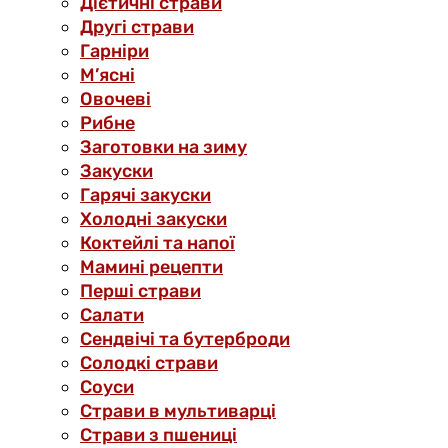
Дієтичні страви
Другі страви
Гарніри
М’ясні
Овочеві
Рибне
Заготовки на зиму
Закуски
Гарячі закуски
Холодні закуски
Коктейлі та напої
Мамині рецепти
Перші страви
Салати
Сендвічі та бутерброди
Солодкі страви
Соуси
Страви в мультиварці
Страви з пшениці