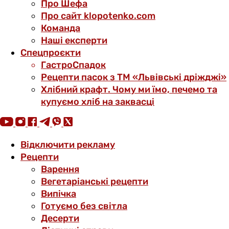
Про Шефа
Про сайт klopotenko.com
Команда
Наші експерти
Спецпроєкти
ГастроСпадок
Рецепти пасок з ТМ «Львівські дріжджі»
Хлібний крафт. Чому ми їмо, печемо та
купуємо хліб на заквасці
Відключити рекламу
Рецепти
Варення
Вегетаріанські рецепти
Випічка
Готуємо без світла
Десерти