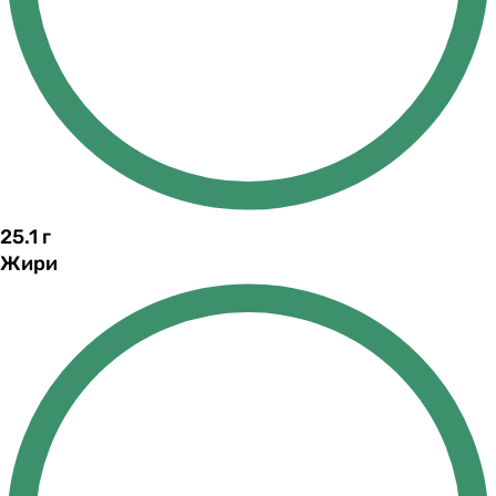
25.1
г
Жири