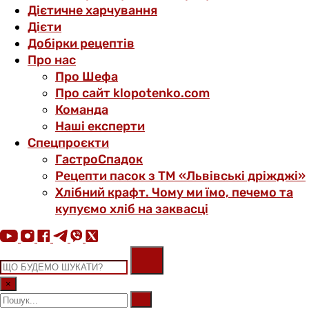
Дієтичне харчування
Дієти
Добірки рецептів
Про нас
Про Шефа
Про сайт klopotenko.com
Команда
Наші експерти
Спецпроєкти
ГастроСпадок
Рецепти пасок з ТМ «Львівські дріжджі»
Хлібний крафт. Чому ми їмо, печемо та
купуємо хліб на заквасці
×