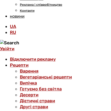
Реклама і співробітництво
Контакти
НОВИНИ
UA
RU
Увійти
Відключити рекламу
Рецепти
Варення
Вегетаріанські рецепти
Випічка
Готуємо без світла
Десерти
Дієтичні страви
Другі страви