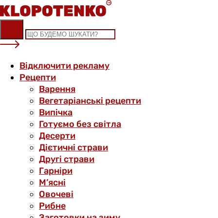
Skip
to
content
Відключити рекламу
Рецепти
Варення
Вегетаріанські рецепти
Випічка
Готуємо без світла
Десерти
Дієтичні страви
Другі страви
Гарніри
М’ясні
Овочеві
Рибне
Заготовки на зиму