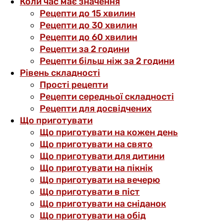
Коли час має значення
Рецепти до 15 хвилин
Рецепти до 30 хвилин
Рецепти до 60 хвилин
Рецепти за 2 години
Рецепти більш ніж за 2 години
Рівень складності
Прості рецепти
Рецепти середньої складності
Рецепти для досвідчених
Що приготувати
Що приготувати на кожен день
Що приготувати на свято
Що приготувати для дитини
Що приготувати на пікнік
Що приготувати на вечерю
Що приготувати в піст
Що приготувати на сніданок
Що приготувати на обід