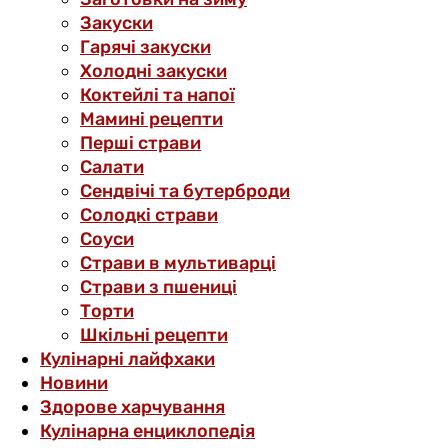
Закуски
Гарячі закуски
Холодні закуски
Коктейлі та напої
Мамині рецепти
Перші страви
Салати
Сендвічі та бутерброди
Солодкі страви
Соуси
Страви в мультиварці
Страви з пшениці
Торти
Шкільні рецепти
Кулінарні лайфхаки
Новини
Здорове харчування
Кулінарна енциклопедія