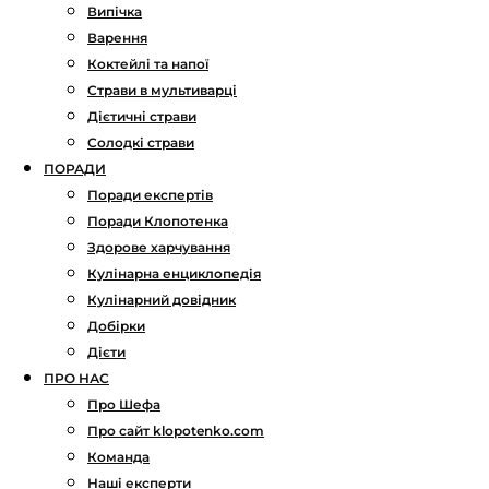
Випічка
Варення
Коктейлі та напої
Страви в мультиварці
Дієтичні страви
Солодкі страви
ПОРАДИ
Поради експертів
Поради Клопотенка
Здорове харчування
Кулінарна енциклопедія
Кулінарний довідник
Добірки
Дієти
ПРО НАС
Про Шефа
Про сайт klopotenko.com
Команда
Наші експерти