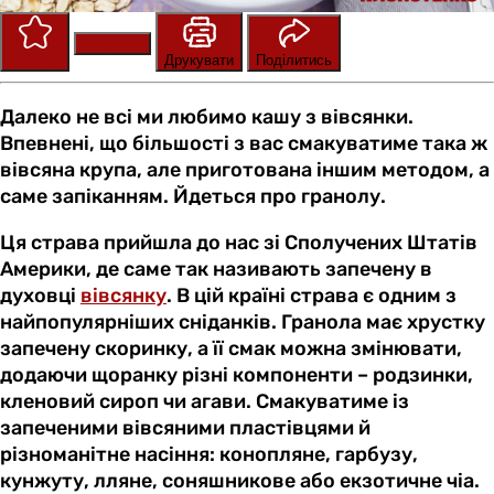
Зберегти
Оцінити
Друкувати
Поділитись
Далеко не всі ми любимо кашу з вівсянки.
Впевнені, що більшості з вас смакуватиме така ж
вівсяна крупа, але приготована іншим методом, а
саме запіканням. Йдеться про гранолу.
Ця страва прийшла до нас зі Сполучених Штатів
Америки, де саме так називають запечену в
духовці
вівсянку
. В цій країні страва є одним з
найпопулярніших сніданків. Гранола має хрустку
запечену скоринку, а її смак можна змінювати,
додаючи щоранку різні компоненти – родзинки,
кленовий сироп чи агави. Смакуватиме із
запеченими вівсяними пластівцями й
різноманітне насіння: конопляне, гарбузу,
кунжуту, лляне, соняшникове або екзотичне чіа.