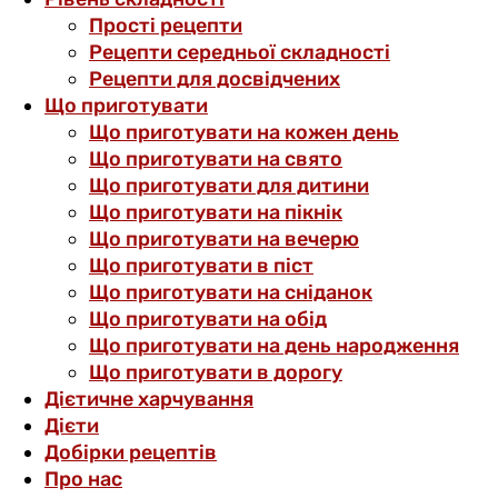
Прості рецепти
Рецепти середньої складності
Рецепти для досвідчених
Що приготувати
Що приготувати на кожен день
Що приготувати на свято
Що приготувати для дитини
Що приготувати на пікнік
Що приготувати на вечерю
Що приготувати в піст
Що приготувати на сніданок
Що приготувати на обід
Що приготувати на день народження
Що приготувати в дорогу
Дієтичне харчування
Дієти
Добірки рецептів
Про нас