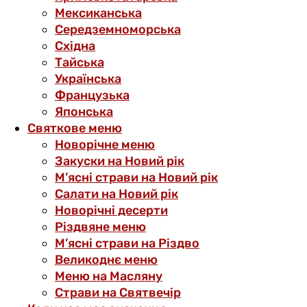
Мексиканська
Середземноморська
Східна
Тайська
Українська
Французька
Японська
Святкове меню
Новорічне меню
Закуски на Новий рік
М’ясні страви на Новий рік
Салати на Новий рік
Новорічні десерти
Різдвяне меню
М’ясні страви на Різдво
Великоднє меню
Меню на Масляну
Страви на Святвечір