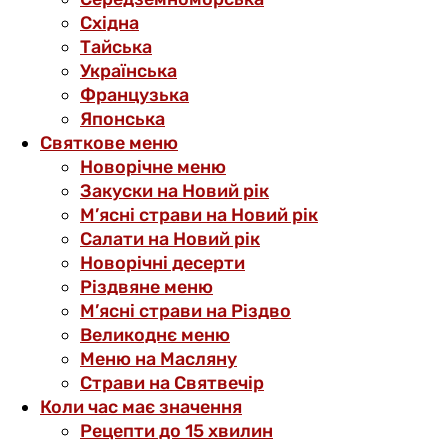
Східна
Тайська
Українська
Французька
Японська
Святкове меню
Новорічне меню
Закуски на Новий рік
М’ясні страви на Новий рік
Салати на Новий рік
Новорічні десерти
Різдвяне меню
М’ясні страви на Різдво
Великоднє меню
Меню на Масляну
Страви на Святвечір
Коли час має значення
Рецепти до 15 хвилин