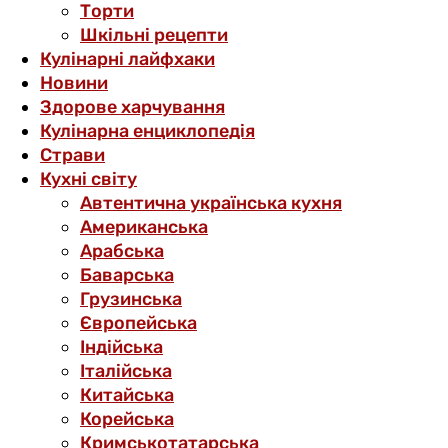
Торти
Шкільні рецепти
Кулінарні лайфхаки
Новини
Здорове харчування
Кулінарна енциклопедія
Страви
Кухні світу
Автентична українська кухня
Американська
Арабська
Баварська
Грузинська
Європейська
Індійська
Італійська
Китайська
Корейська
Кримськотатарська