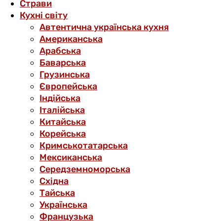
Страви
Кухні світу
Автентична українська кухня
Американська
Арабська
Баварська
Грузинська
Європейська
Індійська
Італійська
Китайська
Корейська
Кримськотатарська
Мексиканська
Середземноморська
Східна
Тайська
Українська
Французька