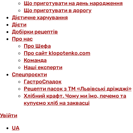
Що приготувати на день народження
Що приготувати в дорогу
Дієтичне харчування
Дієти
Добірки рецептів
Про нас
Про Шефа
Про сайт klopotenko.com
Команда
Наші експерти
Спецпроєкти
ГастроСпадок
Рецепти пасок з ТМ «Львівські дріжджі»
Хлібний крафт. Чому ми їмо, печемо та
купуємо хліб на заквасці
Увійти
UA