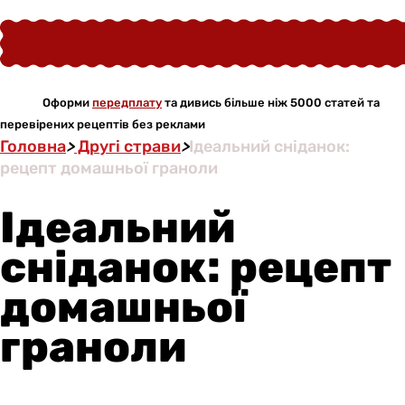
Оформи
передплату
та дивись більше ніж 5000 статей та
перевірених рецептів без реклами
Головна
>
Другі страви
>
Ідеальний сніданок:
рецепт домашньої граноли
Ідеальний
сніданок: рецепт
домашньої
граноли