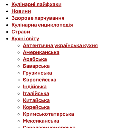
Кулінарні лайфхаки
Новини
Здорове харчування
Кулінарна енциклопедія
Страви
Кухні світу
Автентична українська кухня
Американська
Арабська
Баварська
Грузинська
Європейська
Індійська
Італійська
Китайська
Корейська
Кримськотатарська
Мексиканська
Середземноморська