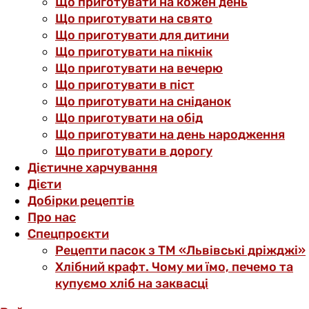
Що приготувати на кожен день
Що приготувати на свято
Що приготувати для дитини
Що приготувати на пікнік
Що приготувати на вечерю
Що приготувати в піст
Що приготувати на сніданок
Що приготувати на обід
Що приготувати на день народження
Що приготувати в дорогу
Дієтичне харчування
Дієти
Добірки рецептів
Про нас
Спецпроєкти
Рецепти пасок з ТМ «Львівські дріжджі»
Хлібний крафт. Чому ми їмо, печемо та
купуємо хліб на заквасці