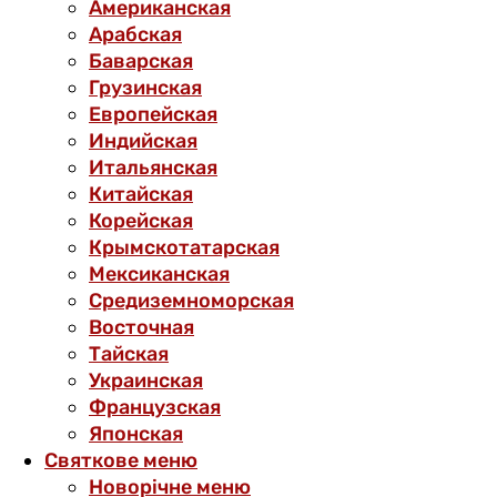
Американская
Арабская
Баварская
Грузинская
Европейская
Индийская
Итальянская
Китайская
Корейская
Крымскотатарская
Мексиканская
Средиземноморская
Восточная
Тайская
Украинская
Французская
Японская
Святкове меню
Новорічне меню