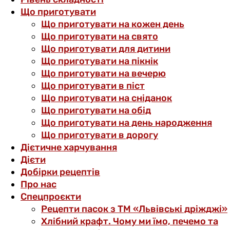
Що приготувати
Що приготувати на кожен день
Що приготувати на свято
Що приготувати для дитини
Що приготувати на пікнік
Що приготувати на вечерю
Що приготувати в піст
Що приготувати на сніданок
Що приготувати на обід
Що приготувати на день народження
Що приготувати в дорогу
Дієтичне харчування
Дієти
Добірки рецептів
Про нас
Спецпроєкти
Рецепти пасок з ТМ «Львівські дріжджі»
Хлібний крафт. Чому ми їмо, печемо та