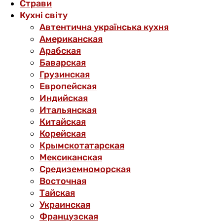
Страви
Кухні світу
Автентична українська кухня
Американская
Арабская
Баварская
Грузинская
Европейская
Индийская
Итальянская
Китайская
Корейская
Крымскотатарская
Мексиканская
Средиземноморская
Восточная
Тайская
Украинская
Французская