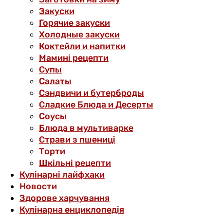
Закуски
Горячие закуски
Холодные закуски
Коктейли и напитки
Мамині рецепти
Супы
Салаты
Сэндвичи и бутерброды
Сладкие Блюда и Десерты
Соусы
Блюда в мультиварке
Страви з пшениці
Торти
Шкільні рецепти
Кулінарні лайфхаки
Новости
Здорове харчування
Кулінарна енциклопедія