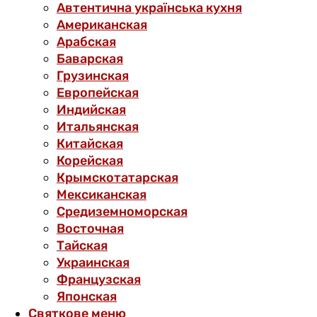
Автентична українська кухня
Американская
Арабская
Баварская
Грузинская
Европейская
Индийская
Итальянская
Китайская
Корейская
Крымскотатарская
Мексиканская
Средиземноморская
Восточная
Тайская
Украинская
Французская
Японская
Святкове меню