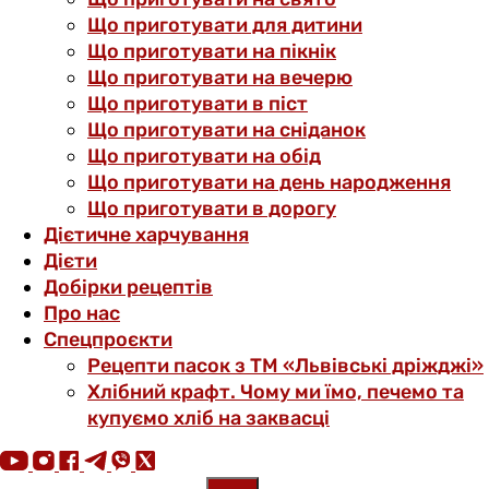
Що приготувати для дитини
Що приготувати на пікнік
Що приготувати на вечерю
Що приготувати в піст
Що приготувати на сніданок
Що приготувати на обід
Що приготувати на день народження
Що приготувати в дорогу
Дієтичне харчування
Дієти
Добірки рецептів
Про нас
Спецпроєкти
Рецепти пасок з ТМ «Львівські дріжджі»
Хлібний крафт. Чому ми їмо, печемо та
купуємо хліб на заквасці