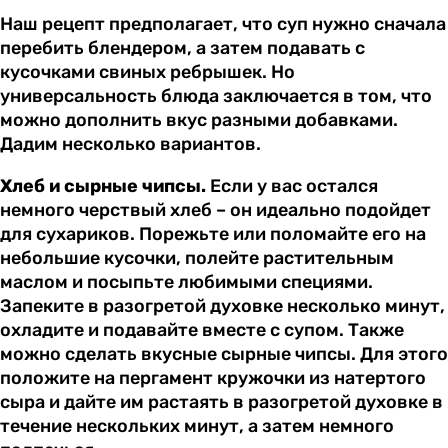
Наш рецепт предполагает, что суп нужно сначала
перебить блендером, а затем подавать с
кусочками свиных ребрышек. Но
универсальность блюда заключается в том, что
можно дополнить вкус разными добавками.
Дадим несколько вариантов.
Хлеб и сырные чипсы.
Если у вас остался
немного черствый хлеб – он идеально подойдет
для сухариков. Порежьте или поломайте его на
небольшие кусочки, полейте растительным
маслом и посыпьте любимыми специями.
Запеките в разогретой духовке несколько минут,
охладите и подавайте вместе с супом. Также
можно сделать вкусные сырные чипсы. Для этого
положите на пергамент кружочки из натертого
сыра и дайте им растаять в разогретой духовке в
течение нескольких минут, а затем немного