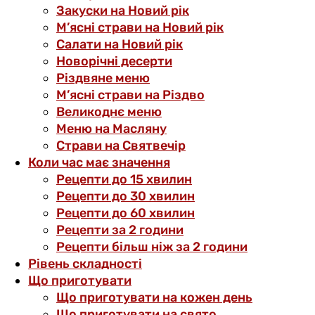
Закуски на Новий рік
М’ясні страви на Новий рік
Салати на Новий рік
Новорічні десерти
Різдвяне меню
М’ясні страви на Різдво
Великоднє меню
Меню на Масляну
Страви на Святвечір
Коли час має значення
Рецепти до 15 хвилин
Рецепти до 30 хвилин
Рецепти до 60 хвилин
Рецепти за 2 години
Рецепти більш ніж за 2 години
Рівень складності
Що приготувати
Що приготувати на кожен день
Що приготувати на свято