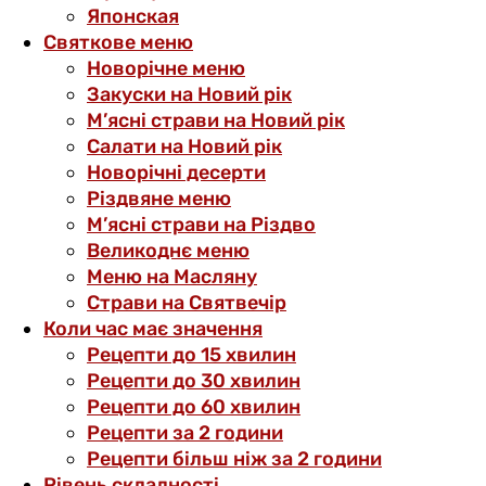
Японская
Святкове меню
Новорічне меню
Закуски на Новий рік
М’ясні страви на Новий рік
Салати на Новий рік
Новорічні десерти
Різдвяне меню
М’ясні страви на Різдво
Великоднє меню
Меню на Масляну
Страви на Святвечір
Коли час має значення
Рецепти до 15 хвилин
Рецепти до 30 хвилин
Рецепти до 60 хвилин
Рецепти за 2 години
Рецепти більш ніж за 2 години
Рівень складності