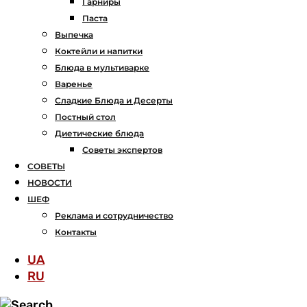
Гарниры
Паста
Выпечка
Коктейли и напитки
Блюда в мультиварке
Варенье
Сладкие Блюда и Десерты
Постный стол
Диетические блюда
Советы экспертов
СОВЕТЫ
НОВОСТИ
ШЕФ
Реклама и сотрудничество
Контакты
UA
RU