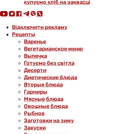
купуємо хліб на заквасці
Відключити рекламу
Рецепты
Варенье
Вегетарианское меню
Выпечка
Готуємо без світла
Десерти
Диетические блюда
Вторые блюда
Гарниры
Мясные блюда
Овощные блюда
Рыбное
Заготовки на зиму
Закуски