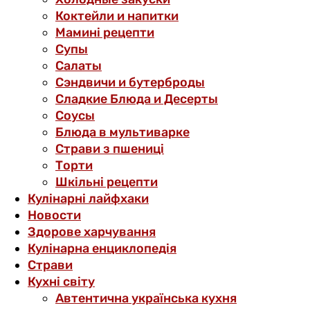
Коктейли и напитки
Мамині рецепти
Супы
Салаты
Сэндвичи и бутерброды
Сладкие Блюда и Десерты
Соусы
Блюда в мультиварке
Страви з пшениці
Торти
Шкільні рецепти
Кулінарні лайфхаки
Новости
Здорове харчування
Кулінарна енциклопедія
Страви
Кухні світу
Автентична українська кухня