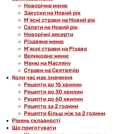
Новорічне меню
Закуски на Новий рік
М’ясні страви на Новий рік
Салати на Новий рік
Новорічні десерти
Різдвяне меню
М’ясні страви на Різдво
Великоднє меню
Меню на Масляну
Страви на Святвечір
Коли час має значення
Рецепти до 15 хвилин
Рецепти до 30 хвилин
Рецепти до 60 хвилин
Рецепти за 2 години
Рецепти більш ніж за 2 години
Рівень складності
Що приготувати