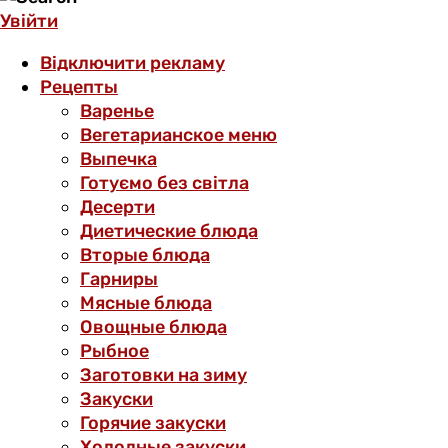
Увійти
Відключити рекламу
Рецепты
Варенье
Вегетарианское меню
Выпечка
Готуємо без світла
Десерти
Диетические блюда
Вторые блюда
Гарниры
Мясные блюда
Овощные блюда
Рыбное
Заготовки на зиму
Закуски
Горячие закуски
Холодные закуски