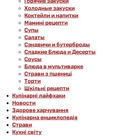
Горячие закуски
Холодные закуски
Коктейли и напитки
Мамині рецепти
Супы
Салаты
Сэндвичи и бутерброды
Сладкие Блюда и Десерты
Соусы
Блюда в мультиварке
Страви з пшениці
Торти
Шкільні рецепти
Кулінарні лайфхаки
Новости
Здорове харчування
Кулінарна енциклопедія
Страви
Кухні світу