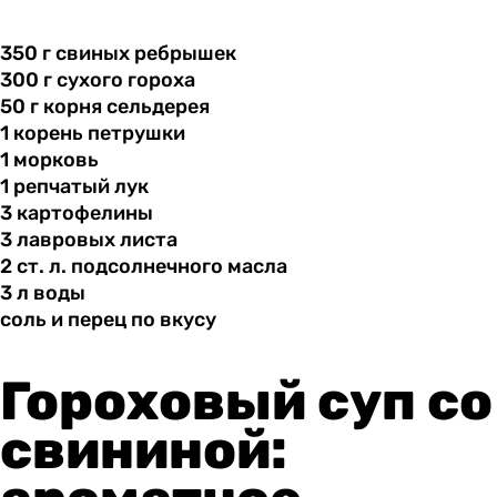
350 г
свиных
ребрышек
300 г
сухого
гороха
50 г
корня
сельдерея
1 корень
петрушки
1 морковь
1 репчатый
лук
3 картофелины
3 лавровых
листа
2 ст.
л.
подсолнечного масла
3 л
воды
соль и
перец
по вкусу
Гороховый суп со
свининой: