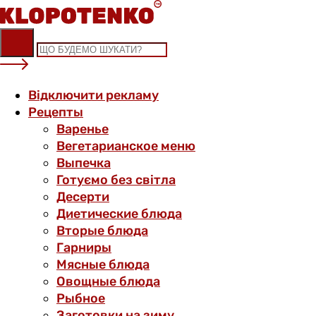
Skip
to
content
Відключити рекламу
Рецепты
Варенье
Вегетарианское меню
Выпечка
Готуємо без світла
Десерти
Диетические блюда
Вторые блюда
Гарниры
Мясные блюда
Овощные блюда
Рыбное
Заготовки на зиму