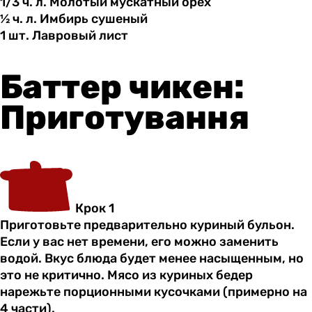
1/3 ч.
л.
Молотый мускатный орех
½ ч.
л.
Имбирь сушеный
1 шт.
Лавровый
лист
Баттер чикен:
Приготування
Крок 1
Приготовьте предварительно куриный бульон.
Если у вас нет времени, его можно заменить
водой. Вкус блюда будет менее насыщенным, но
это не критично. Мясо из куриных бедер
нарежьте порционными кусочками (примерно на
4 части).