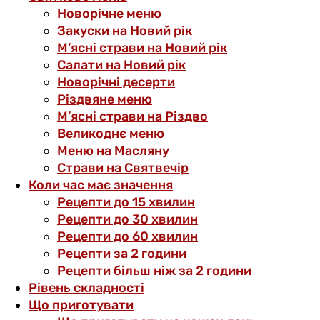
Новорічне меню
Закуски на Новий рік
М’ясні страви на Новий рік
Салати на Новий рік
Новорічні десерти
Різдвяне меню
М’ясні страви на Різдво
Великоднє меню
Меню на Масляну
Страви на Святвечір
Коли час має значення
Рецепти до 15 хвилин
Рецепти до 30 хвилин
Рецепти до 60 хвилин
Рецепти за 2 години
Рецепти більш ніж за 2 години
Рівень складності
Що приготувати