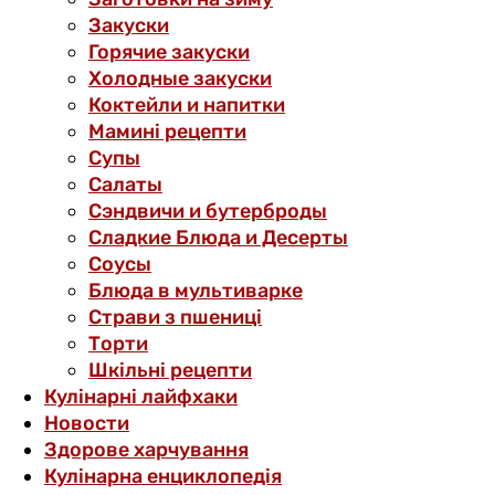
Закуски
Горячие закуски
Холодные закуски
Коктейли и напитки
Мамині рецепти
Супы
Салаты
Сэндвичи и бутерброды
Сладкие Блюда и Десерты
Соусы
Блюда в мультиварке
Страви з пшениці
Торти
Шкільні рецепти
Кулінарні лайфхаки
Новости
Здорове харчування
Кулінарна енциклопедія