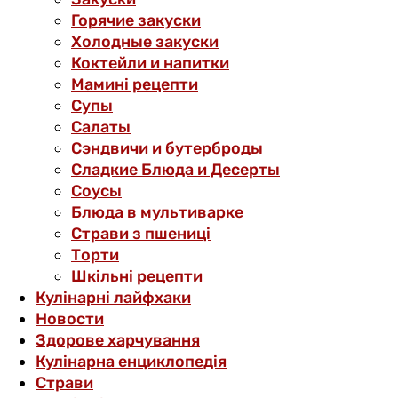
Горячие закуски
Холодные закуски
Коктейли и напитки
Мамині рецепти
Супы
Салаты
Сэндвичи и бутерброды
Сладкие Блюда и Десерты
Соусы
Блюда в мультиварке
Страви з пшениці
Торти
Шкільні рецепти
Кулінарні лайфхаки
Новости
Здорове харчування
Кулінарна енциклопедія
Страви