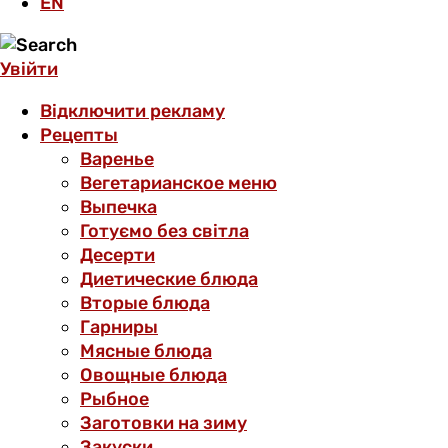
EN
Увійти
Відключити рекламу
Рецепты
Варенье
Вегетарианское меню
Выпечка
Готуємо без світла
Десерти
Диетические блюда
Вторые блюда
Гарниры
Мясные блюда
Овощные блюда
Рыбное
Заготовки на зиму
Закуски