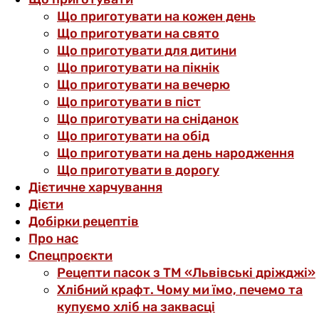
Що приготувати на кожен день
Що приготувати на свято
Що приготувати для дитини
Що приготувати на пікнік
Що приготувати на вечерю
Що приготувати в піст
Що приготувати на сніданок
Що приготувати на обід
Що приготувати на день народження
Що приготувати в дорогу
Дієтичне харчування
Дієти
Добірки рецептів
Про нас
Спецпроєкти
Рецепти пасок з ТМ «Львівські дріжджі»
Хлібний крафт. Чому ми їмо, печемо та
купуємо хліб на заквасці