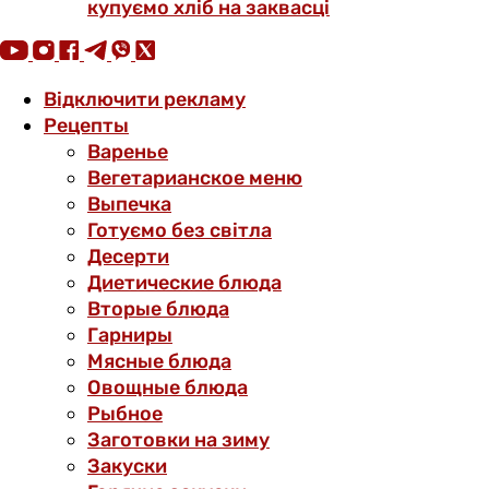
купуємо хліб на заквасці
Відключити рекламу
Рецепты
Варенье
Вегетарианское меню
Выпечка
Готуємо без світла
Десерти
Диетические блюда
Вторые блюда
Гарниры
Мясные блюда
Овощные блюда
Рыбное
Заготовки на зиму
Закуски