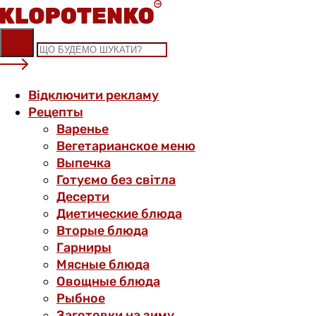
Skip
to
content
Відключити рекламу
Рецепты
Варенье
Вегетарианское меню
Выпечка
Готуємо без світла
Десерти
Диетические блюда
Вторые блюда
Гарниры
Мясные блюда
Овощные блюда
Рыбное
Заготовки на зиму