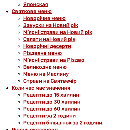
Японская
Святкове меню
Новорічне меню
Закуски на Новий рік
М’ясні страви на Новий рік
Салати на Новий рік
Новорічні десерти
Різдвяне меню
М’ясні страви на Різдво
Великоднє меню
Меню на Масляну
Страви на Святвечір
Коли час має значення
Рецепти до 15 хвилин
Рецепти до 30 хвилин
Рецепти до 60 хвилин
Рецепти за 2 години
Рецепти більш ніж за 2 години
Рівень складності