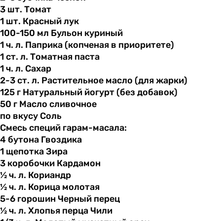
3 шт.
Томат
1 шт.
Красный
лук
100-150 мл
Бульон
куриный
1 ч.
л.
Паприка (копченая в приоритете)
1 ст.
л.
Томатная паста
1 ч.
л.
Сахар
2-3 ст.
л.
Растительное масло (для жарки)
125 г
Натуральный
йогурт (без добавок)
50 г
Масло
сливочное
по вкусу
Соль
Смесь специй гарам-масала:
4 бутона
Гвоздика
1 щепотка
Зира
3 коробочки
Кардамон
½ ч.
л.
Кориандр
½ ч.
л.
Корица молотая
5-6 горошин
Черный
перец
½ ч.
л.
Хлопья перца Чили