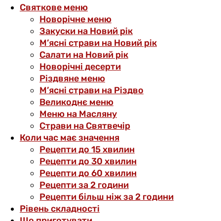
Святкове меню
Новорічне меню
Закуски на Новий рік
М’ясні страви на Новий рік
Салати на Новий рік
Новорічні десерти
Різдвяне меню
М’ясні страви на Різдво
Великоднє меню
Меню на Масляну
Страви на Святвечір
Коли час має значення
Рецепти до 15 хвилин
Рецепти до 30 хвилин
Рецепти до 60 хвилин
Рецепти за 2 години
Рецепти більш ніж за 2 години
Рівень складності
Що приготувати