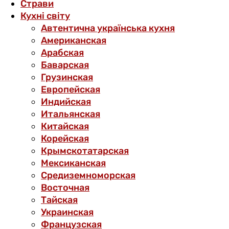
Страви
Кухні світу
Автентична українська кухня
Американская
Арабская
Баварская
Грузинская
Европейская
Индийская
Итальянская
Китайская
Корейская
Крымскотатарская
Мексиканская
Средиземноморская
Восточная
Тайская
Украинская
Французская