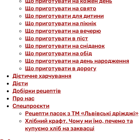
Що приготувати на кожен день
Що приготувати на свято
Що приготувати для дитини
Що приготувати на пікнік
Що приготувати на вечерю
Що приготувати в піст
Що приготувати на сніданок
Що приготувати на обід
Що приготувати на день народження
Що приготувати в дорогу
Дієтичне харчування
Дієти
Добірки рецептів
Про нас
Спецпроєкти
Рецепти пасок з ТМ «Львівські дріжджі»
Хлібний крафт. Чому ми їмо, печемо та
купуємо хліб на заквасці