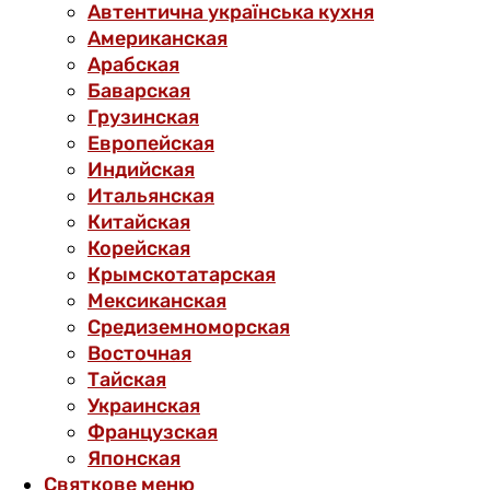
Автентична українська кухня
Американская
Арабская
Баварская
Грузинская
Европейская
Индийская
Итальянская
Китайская
Корейская
Крымскотатарская
Мексиканская
Средиземноморская
Восточная
Тайская
Украинская
Французская
Японская
Святкове меню