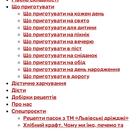
Що приготувати
Що приготувати на кожен день
Що приготувати на свято
Що приготувати для дитини
Що приготувати на пікнік
Що приготувати на вечерю
Що приготувати в піст
Що приготувати на сніданок
Що приготувати на обід
Що приготувати на день народження
Що приготувати в дорогу
Дієтичне харчування
Дієти
Добірки рецептів
Про нас
Спецпроєкти
Рецепти пасок з ТМ «Львівські дріжджі»
Хлібний крафт. Чому ми їмо, печемо та