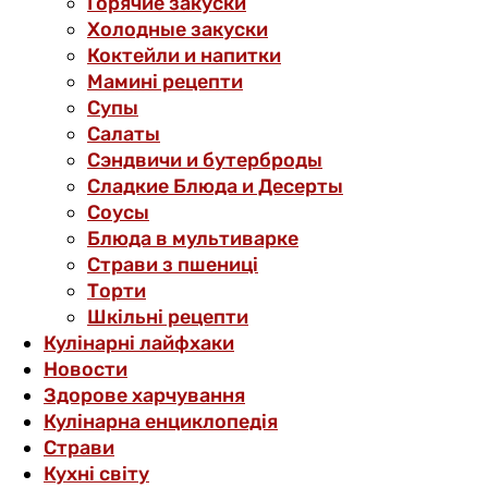
Горячие закуски
Холодные закуски
Коктейли и напитки
Мамині рецепти
Супы
Салаты
Сэндвичи и бутерброды
Сладкие Блюда и Десерты
Соусы
Блюда в мультиварке
Страви з пшениці
Торти
Шкільні рецепти
Кулінарні лайфхаки
Новости
Здорове харчування
Кулінарна енциклопедія
Страви
Кухні світу