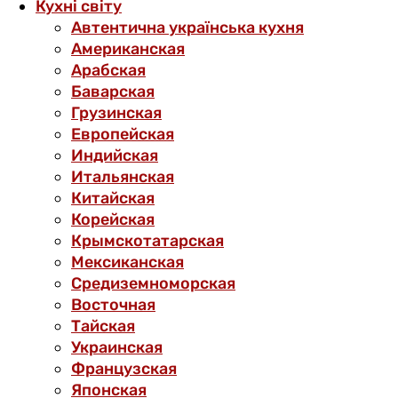
Кухні світу
Автентична українська кухня
Американская
Арабская
Баварская
Грузинская
Европейская
Индийская
Итальянская
Китайская
Корейская
Крымскотатарская
Мексиканская
Средиземноморская
Восточная
Тайская
Украинская
Французская
Японская