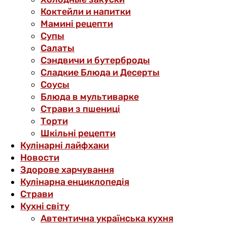
Коктейли и напитки
Мамині рецепти
Супы
Салаты
Сэндвичи и бутерброды
Сладкие Блюда и Десерты
Соусы
Блюда в мультиварке
Страви з пшениці
Торти
Шкільні рецепти
Кулінарні лайфхаки
Новости
Здорове харчування
Кулінарна енциклопедія
Страви
Кухні світу
Автентична українська кухня