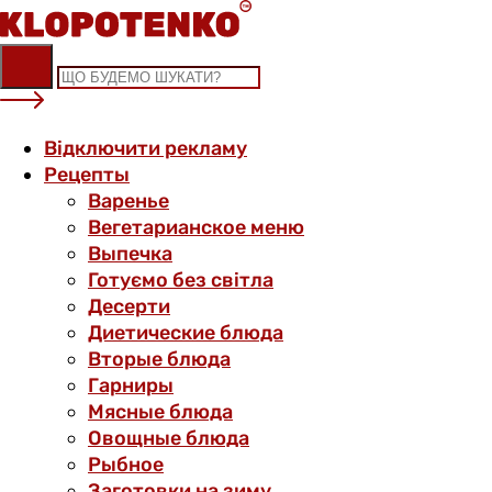
Skip
to
content
Відключити рекламу
Рецепты
Варенье
Вегетарианское меню
Выпечка
Готуємо без світла
Десерти
Диетические блюда
Вторые блюда
Гарниры
Мясные блюда
Овощные блюда
Рыбное
Заготовки на зиму