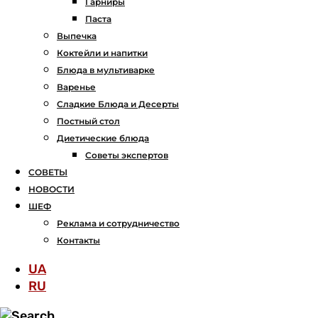
Гарниры
Паста
Выпечка
Коктейли и напитки
Блюда в мультиварке
Варенье
Сладкие Блюда и Десерты
Постный стол
Диетические блюда
Советы экспертов
СОВЕТЫ
НОВОСТИ
ШЕФ
Реклама и сотрудничество
Контакты
UA
RU