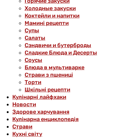
Горячие закуски
Холодные закуски
Коктейли и напитки
Мамині рецепти
Супы
Салаты
Сэндвичи и бутерброды
Сладкие Блюда и Десерты
Соусы
Блюда в мультиварке
Страви з пшениці
Торти
Шкільні рецепти
Кулінарні лайфхаки
Новости
Здорове харчування
Кулінарна енциклопедія
Страви
Кухні світу