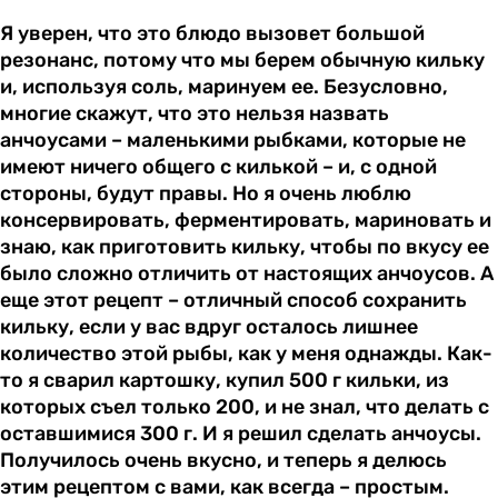
Я уверен, что это блюдо вызовет большой
резонанс, потому что мы берем обычную кильку
и, используя соль, маринуем ее. Безусловно,
многие скажут, что это нельзя назвать
анчоусами – маленькими рыбками, которые не
имеют ничего общего с килькой – и, с одной
стороны, будут правы. Но я очень люблю
консервировать, ферментировать, мариновать и
знаю, как приготовить кильку, чтобы по вкусу ее
было сложно отличить от настоящих анчоусов. А
еще этот рецепт – отличный способ сохранить
кильку, если у вас вдруг осталось лишнее
количество этой рыбы, как у меня однажды. Как-
то я сварил картошку, купил 500 г кильки, из
которых съел только 200, и не знал, что делать с
оставшимися 300 г. И я решил сделать анчоусы.
Получилось очень вкусно, и теперь я делюсь
этим рецептом с вами, как всегда – простым.