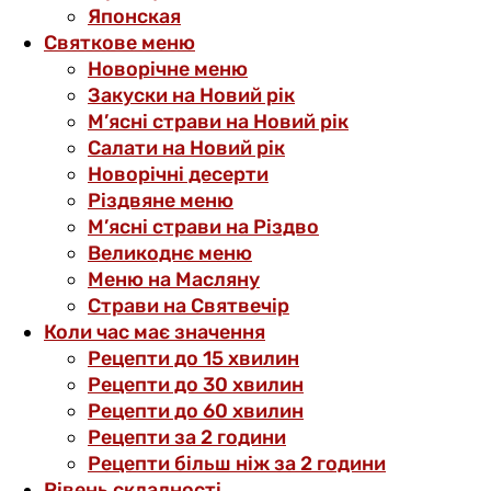
Японская
Святкове меню
Новорічне меню
Закуски на Новий рік
М’ясні страви на Новий рік
Салати на Новий рік
Новорічні десерти
Різдвяне меню
М’ясні страви на Різдво
Великоднє меню
Меню на Масляну
Страви на Святвечір
Коли час має значення
Рецепти до 15 хвилин
Рецепти до 30 хвилин
Рецепти до 60 хвилин
Рецепти за 2 години
Рецепти більш ніж за 2 години
Рівень складності