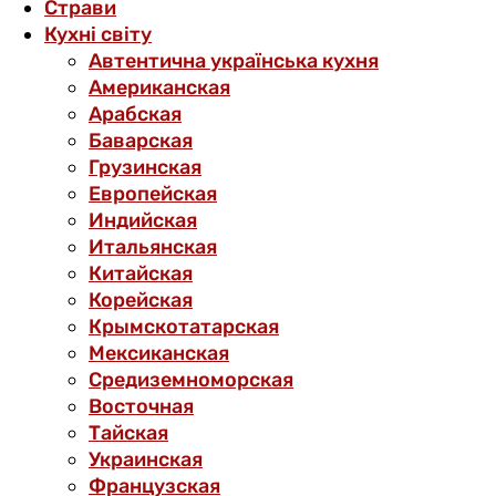
Страви
Кухні світу
Автентична українська кухня
Американская
Арабская
Баварская
Грузинская
Европейская
Индийская
Итальянская
Китайская
Корейская
Крымскотатарская
Мексиканская
Средиземноморская
Восточная
Тайская
Украинская
Французская