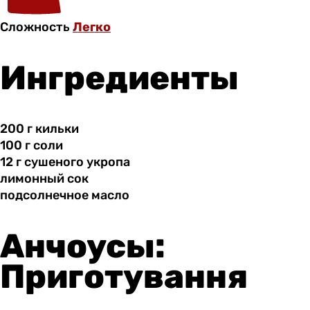
Сложность
Легко
Ингредиенты
200 г
кильки
100 г
соли
12 г
сушеного
укропа
лимонный сок
подсолнечное масло
Анчоусы:
Приготування