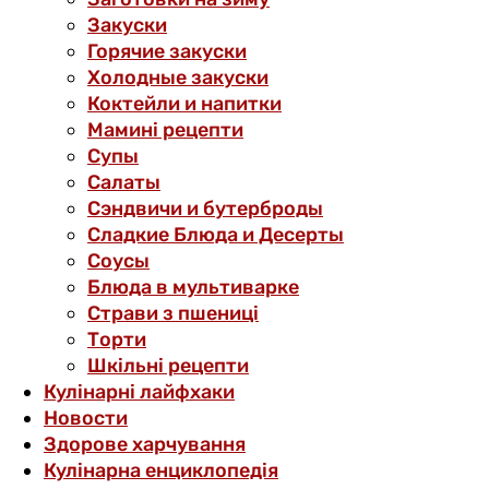
Закуски
Горячие закуски
Холодные закуски
Коктейли и напитки
Мамині рецепти
Супы
Салаты
Сэндвичи и бутерброды
Сладкие Блюда и Десерты
Соусы
Блюда в мультиварке
Страви з пшениці
Торти
Шкільні рецепти
Кулінарні лайфхаки
Новости
Здорове харчування
Кулінарна енциклопедія