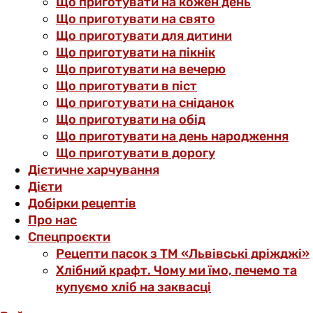
Що приготувати на кожен день
Що приготувати на свято
Що приготувати для дитини
Що приготувати на пікнік
Що приготувати на вечерю
Що приготувати в піст
Що приготувати на сніданок
Що приготувати на обід
Що приготувати на день народження
Що приготувати в дорогу
Дієтичне харчування
Дієти
Добірки рецептів
Про нас
Спецпроєкти
Рецепти пасок з ТМ «Львівські дріжджі»
Хлібний крафт. Чому ми їмо, печемо та
купуємо хліб на заквасці