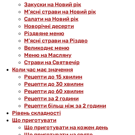
Закуски на Новий рік
М’ясні страви на Новий рік
Салати на Новий рік
Новорічні десерти
Різдвяне меню
М’ясні страви на Різдво
Великоднє меню
Меню на Масляну
Страви на Святвечір
Коли час має значення
Рецепти до 15 хвилин
Рецепти до 30 хвилин
Рецепти до 60 хвилин
Рецепти за 2 години
Рецепти більш ніж за 2 години
Рівень складності
Що приготувати
Що приготувати на кожен день
Що приготувати на свято