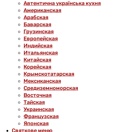
Автентична українська кухня
Американская
Арабская
Баварская
Грузинская
Европейская
Индийская
Итальянская
Китайская
Корейская
Крымскотатарская
Мексиканская
Средиземноморская
Восточная
Тайская
Украинская
Французская
Японская
Святкове меню