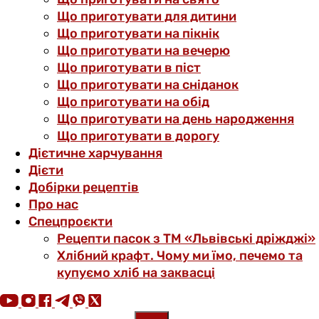
Що приготувати для дитини
Що приготувати на пікнік
Що приготувати на вечерю
Що приготувати в піст
Що приготувати на сніданок
Що приготувати на обід
Що приготувати на день народження
Що приготувати в дорогу
Дієтичне харчування
Дієти
Добірки рецептів
Про нас
Спецпроєкти
Рецепти пасок з ТМ «Львівські дріжджі»
Хлібний крафт. Чому ми їмо, печемо та
купуємо хліб на заквасці