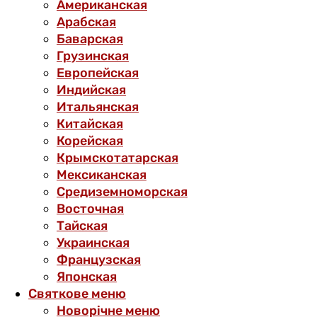
Американская
Арабская
Баварская
Грузинская
Европейская
Индийская
Итальянская
Китайская
Корейская
Крымскотатарская
Мексиканская
Средиземноморская
Восточная
Тайская
Украинская
Французская
Японская
Святкове меню
Новорічне меню