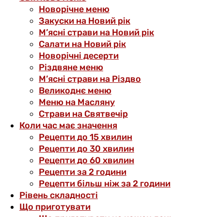
Новорічне меню
Закуски на Новий рік
М’ясні страви на Новий рік
Салати на Новий рік
Новорічні десерти
Різдвяне меню
М’ясні страви на Різдво
Великоднє меню
Меню на Масляну
Страви на Святвечір
Коли час має значення
Рецепти до 15 хвилин
Рецепти до 30 хвилин
Рецепти до 60 хвилин
Рецепти за 2 години
Рецепти більш ніж за 2 години
Рівень складності
Що приготувати