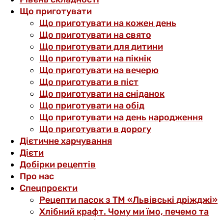
Що приготувати
Що приготувати на кожен день
Що приготувати на свято
Що приготувати для дитини
Що приготувати на пікнік
Що приготувати на вечерю
Що приготувати в піст
Що приготувати на сніданок
Що приготувати на обід
Що приготувати на день народження
Що приготувати в дорогу
Дієтичне харчування
Дієти
Добірки рецептів
Про нас
Спецпроєкти
Рецепти пасок з ТМ «Львівські дріжджі»
Хлібний крафт. Чому ми їмо, печемо та