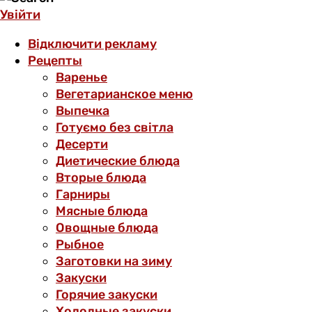
Увійти
Відключити рекламу
Рецепты
Варенье
Вегетарианское меню
Выпечка
Готуємо без світла
Десерти
Диетические блюда
Вторые блюда
Гарниры
Мясные блюда
Овощные блюда
Рыбное
Заготовки на зиму
Закуски
Горячие закуски
Холодные закуски