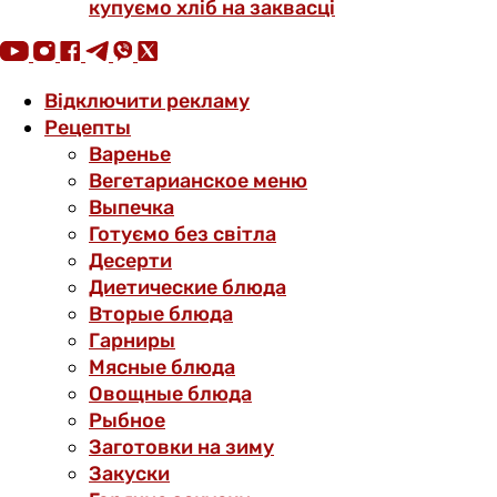
купуємо хліб на заквасці
Відключити рекламу
Рецепты
Варенье
Вегетарианское меню
Выпечка
Готуємо без світла
Десерти
Диетические блюда
Вторые блюда
Гарниры
Мясные блюда
Овощные блюда
Рыбное
Заготовки на зиму
Закуски