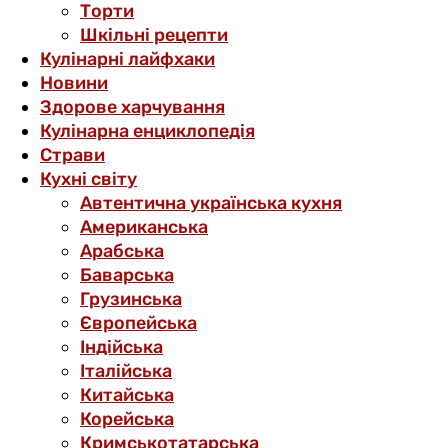
Торти
Шкільні рецепти
Кулінарні лайфхаки
Новини
Здорове харчування
Кулінарна енциклопедія
Страви
Кухні світу
Автентична українська кухня
Американська
Арабська
Баварська
Грузинська
Європейська
Індійська
Італійська
Китайська
Корейська
Кримськотатарська