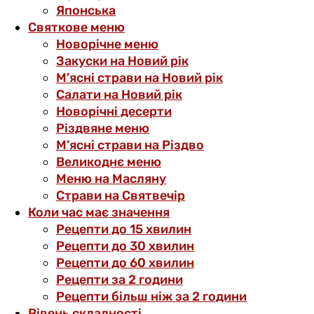
Японська
Святкове меню
Новорічне меню
Закуски на Новий рік
М’ясні страви на Новий рік
Салати на Новий рік
Новорічні десерти
Різдвяне меню
М’ясні страви на Різдво
Великоднє меню
Меню на Масляну
Страви на Святвечір
Коли час має значення
Рецепти до 15 хвилин
Рецепти до 30 хвилин
Рецепти до 60 хвилин
Рецепти за 2 години
Рецепти більш ніж за 2 години
Рівень складності