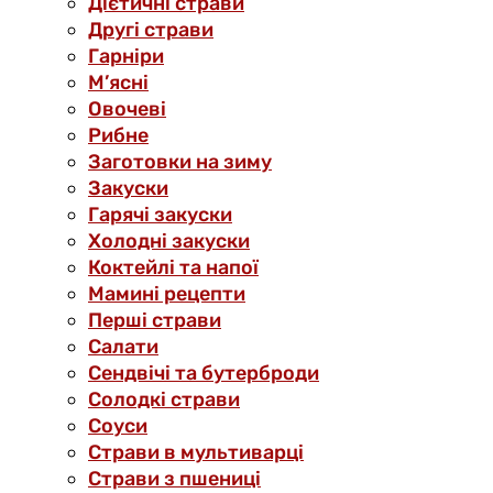
Дієтичні страви
Другі страви
Гарніри
М’ясні
Овочеві
Рибне
Заготовки на зиму
Закуски
Гарячі закуски
Холодні закуски
Коктейлі та напої
Мамині рецепти
Перші страви
Салати
Сендвічі та бутерброди
Солодкі страви
Соуси
Страви в мультиварці
Страви з пшениці