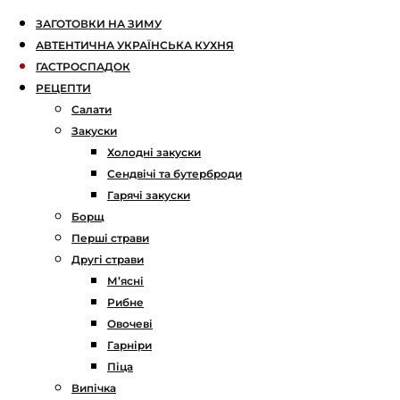
ЗАГОТОВКИ НА ЗИМУ
АВТЕНТИЧНА УКРАЇНСЬКА КУХНЯ
ГАСТРОСПАДОК
РЕЦЕПТИ
Салати
Закуски
Холодні закуски
Сендвічі та бутерброди
Гарячі закуски
Борщ
Перші страви
Другі страви
М’ясні
Рибне
Овочеві
Гарніри
Піца
Випічка