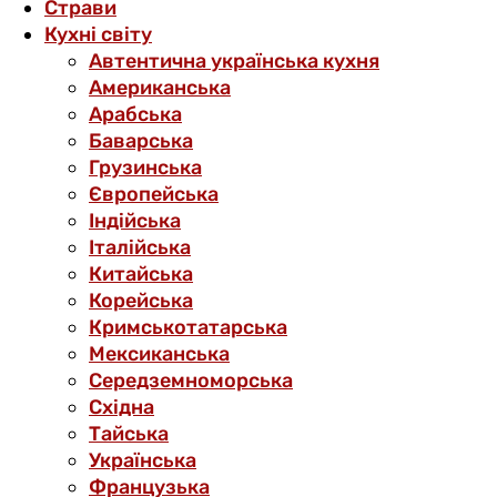
Страви
Кухні світу
Автентична українська кухня
Американська
Арабська
Баварська
Грузинська
Європейська
Індійська
Італійська
Китайська
Корейська
Кримськотатарська
Мексиканська
Середземноморська
Східна
Тайська
Українська
Французька