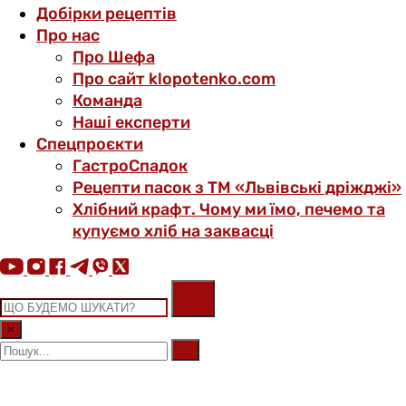
Добірки рецептів
Про нас
Про Шефа
Про сайт klopotenko.com
Команда
Наші експерти
Спецпроєкти
ГастроСпадок
Рецепти пасок з ТМ «Львівські дріжджі»
Хлібний крафт. Чому ми їмо, печемо та
купуємо хліб на заквасці
×