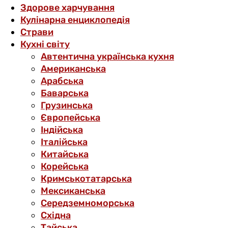
Здорове харчування
Кулінарна енциклопедія
Страви
Кухні світу
Автентична українська кухня
Американська
Арабська
Баварська
Грузинська
Європейська
Індійська
Італійська
Китайська
Корейська
Кримськотатарська
Мексиканська
Середземноморська
Східна
Тайська