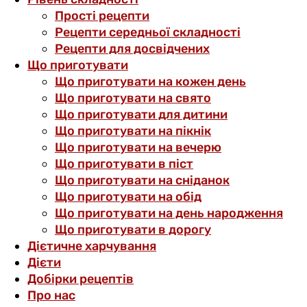
Прості рецепти
Рецепти середньої складності
Рецепти для досвідчених
Що приготувати
Що приготувати на кожен день
Що приготувати на свято
Що приготувати для дитини
Що приготувати на пікнік
Що приготувати на вечерю
Що приготувати в піст
Що приготувати на сніданок
Що приготувати на обід
Що приготувати на день народження
Що приготувати в дорогу
Дієтичне харчування
Дієти
Добірки рецептів
Про нас