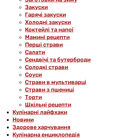
Закуски
Гарячі закуски
Холодні закуски
Коктейлі та напої
Мамині рецепти
Перші страви
Салати
Сендвічі та бутерброди
Солодкі страви
Соуси
Страви в мультиварці
Страви з пшениці
Торти
Шкільні рецепти
Кулінарні лайфхаки
Новини
Здорове харчування
Кулінарна енциклопедія