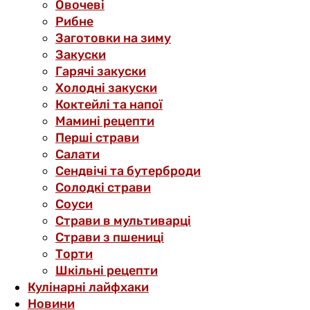
Овочеві
Рибне
Заготовки на зиму
Закуски
Гарячі закуски
Холодні закуски
Коктейлі та напої
Мамині рецепти
Перші страви
Салати
Сендвічі та бутерброди
Солодкі страви
Соуси
Страви в мультиварці
Страви з пшениці
Торти
Шкільні рецепти
Кулінарні лайфхаки
Новини