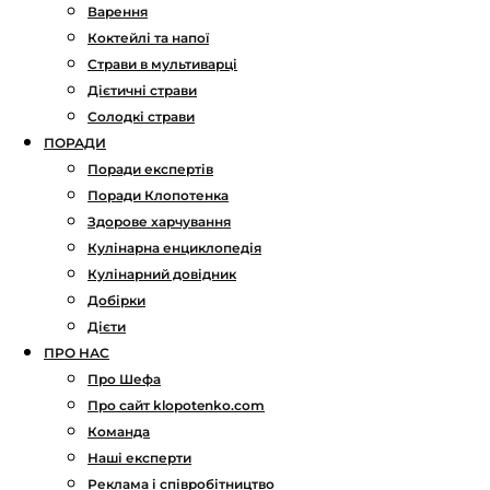
Варення
Коктейлі та напої
Страви в мультиварці
Дієтичні страви
Солодкі страви
ПОРАДИ
Поради експертів
Поради Клопотенка
Здорове харчування
Кулінарна енциклопедія
Кулінарний довідник
Добірки
Дієти
ПРО НАС
Про Шефа
Про сайт klopotenko.com
Команда
Наші експерти
Реклама і співробітництво