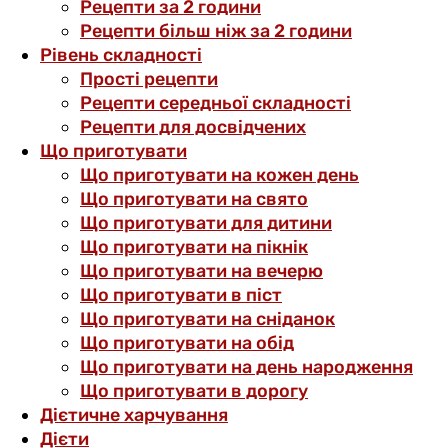
Рецепти за 2 години
Рецепти більш ніж за 2 години
Рівень складності
Прості рецепти
Рецепти середньої складності
Рецепти для досвідчених
Що приготувати
Що приготувати на кожен день
Що приготувати на свято
Що приготувати для дитини
Що приготувати на пікнік
Що приготувати на вечерю
Що приготувати в піст
Що приготувати на сніданок
Що приготувати на обід
Що приготувати на день народження
Що приготувати в дорогу
Дієтичне харчування
Дієти