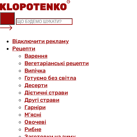
Skip
to
content
Відключити рекламу
Рецепти
Варення
Вегетаріанські рецепти
Випічка
Готуємо без світла
Десерти
Дієтичні страви
Другі страви
Гарніри
М’ясні
Овочеві
Рибне
Заготовки на зиму