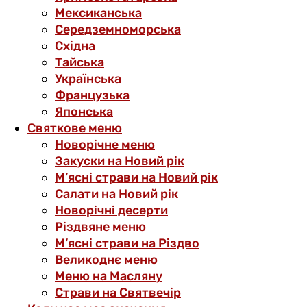
Мексиканська
Середземноморська
Східна
Тайська
Українська
Французька
Японська
Святкове меню
Новорічне меню
Закуски на Новий рік
М’ясні страви на Новий рік
Салати на Новий рік
Новорічні десерти
Різдвяне меню
М’ясні страви на Різдво
Великоднє меню
Меню на Масляну
Страви на Святвечір