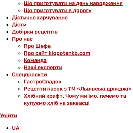
Що приготувати на день народження
Що приготувати в дорогу
Дієтичне харчування
Дієти
Добірки рецептів
Про нас
Про Шефа
Про сайт klopotenko.com
Команда
Наші експерти
Спецпроєкти
ГастроСпадок
Рецепти пасок з ТМ «Львівські дріжджі»
Хлібний крафт. Чому ми їмо, печемо та
купуємо хліб на заквасці
Увійти
UA