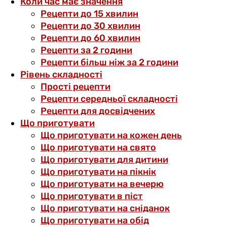
Коли час має значення
Рецепти до 15 хвилин
Рецепти до 30 хвилин
Рецепти до 60 хвилин
Рецепти за 2 години
Рецепти більш ніж за 2 години
Рівень складності
Прості рецепти
Рецепти середньої складності
Рецепти для досвідчених
Що приготувати
Що приготувати на кожен день
Що приготувати на свято
Що приготувати для дитини
Що приготувати на пікнік
Що приготувати на вечерю
Що приготувати в піст
Що приготувати на сніданок
Що приготувати на обід