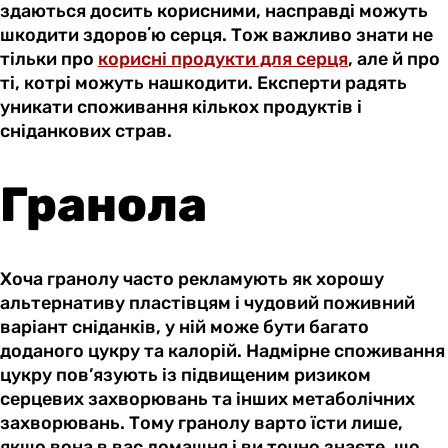
здаються досить корисними, насправді можуть
шкодити здоровʼю серця. Тож важливо знати не
тільки про
корисні продукти для серця
, але й про
ті, котрі можуть нашкодити. Експерти радять
уникати споживання кількох продуктів і
сніданкових страв.
Гранола
Хоча гранолу часто рекламують як хорошу
альтернативу пластівцям і чудовий поживний
варіант сніданків, у ній може бути багато
доданого цукру та калорій. Надмірне споживання
цукру пов’язують із підвищеним ризиком
серцевих захворювань та інших метаболічних
захворювань. Тому гранолу варто їсти лише,
якщо вона в вас домашня і ви точно знаєте, що