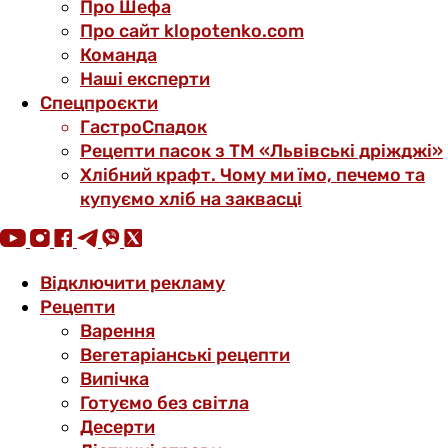
Про Шефа
Про сайт klopotenko.com
Команда
Наші експерти
Спецпроєкти
ГастроСпадок
Рецепти пасок з ТМ «Львівські дріжджі»
Хлібний крафт. Чому ми їмо, печемо та
купуємо хліб на заквасці
Відключити рекламу
Рецепти
Варення
Вегетаріанські рецепти
Випічка
Готуємо без світла
Десерти