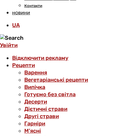
Контакти
НОВИНИ
UA
Увійти
Відключити рекламу
Рецепти
Варення
Вегетаріанські рецепти
Випічка
Готуємо без світла
Десерти
Дієтичні страви
Другі страви
Гарніри
М’ясні