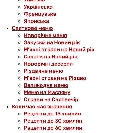
Українська
Французька
Японська
Святкове меню
Новорічне меню
Закуски на Новий рік
М’ясні страви на Новий рік
Салати на Новий рік
Новорічні десерти
Різдвяне меню
М’ясні страви на Різдво
Великоднє меню
Меню на Масляну
Страви на Святвечір
Коли час має значення
Рецепти до 15 хвилин
Рецепти до 30 хвилин
Рецепти до 60 хвилин