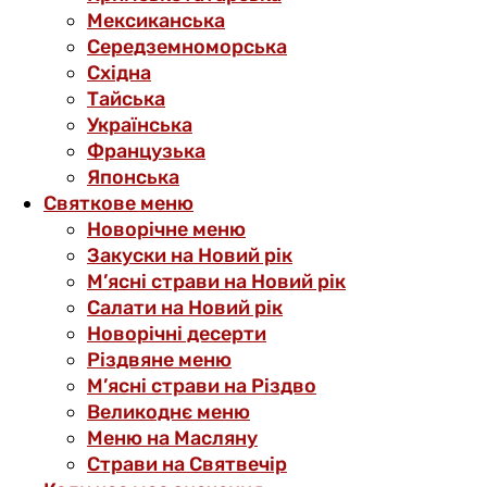
Мексиканська
Середземноморська
Східна
Тайська
Українська
Французька
Японська
Святкове меню
Новорічне меню
Закуски на Новий рік
М’ясні страви на Новий рік
Салати на Новий рік
Новорічні десерти
Різдвяне меню
М’ясні страви на Різдво
Великоднє меню
Меню на Масляну
Страви на Святвечір