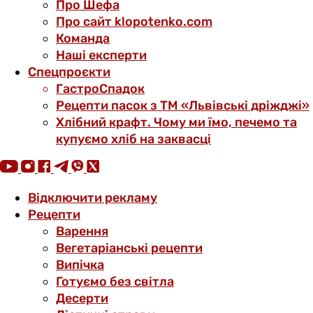
Про Шефа
Про сайт klopotenko.com
Команда
Наші експерти
Спецпроєкти
ГастроСпадок
Рецепти пасок з ТМ «Львівські дріжджі»
Хлібний крафт. Чому ми їмо, печемо та
купуємо хліб на заквасці
Відключити рекламу
Рецепти
Варення
Вегетаріанські рецепти
Випічка
Готуємо без світла
Десерти