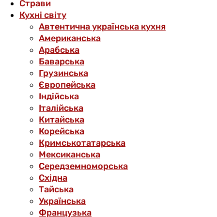
Страви
Кухні світу
Автентична українська кухня
Американська
Арабська
Баварська
Грузинська
Європейська
Індійська
Італійська
Китайська
Корейська
Кримськотатарська
Мексиканська
Середземноморська
Східна
Тайська
Українська
Французька