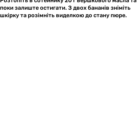
Розтопіть в сотейнику 20 г вершкового масла та
поки залиште остигати. З двох бананів зніміть
шкірку та розімніть виделкою до стану пюре.