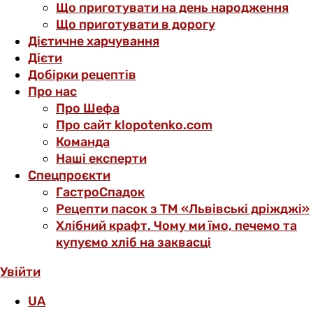
Що приготувати на день народження
Що приготувати в дорогу
Дієтичне харчування
Дієти
Добірки рецептів
Про нас
Про Шефа
Про сайт klopotenko.com
Команда
Наші експерти
Спецпроєкти
ГастроСпадок
Рецепти пасок з ТМ «Львівські дріжджі»
Хлібний крафт. Чому ми їмо, печемо та
купуємо хліб на заквасці
Увійти
UA