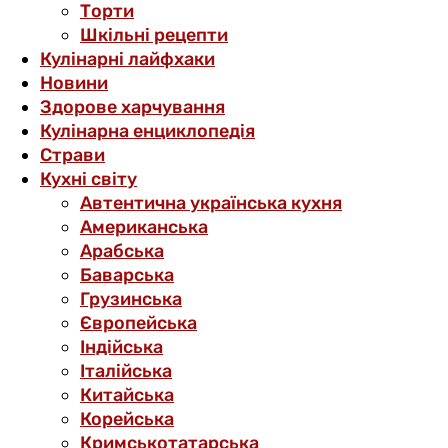
Торти
Шкільні рецепти
Кулінарні лайфхаки
Новини
Здорове харчування
Кулінарна енциклопедія
Страви
Кухні світу
Автентична українська кухня
Американська
Арабська
Баварська
Грузинська
Європейська
Індійська
Італійська
Китайська
Корейська
Кримськотатарська