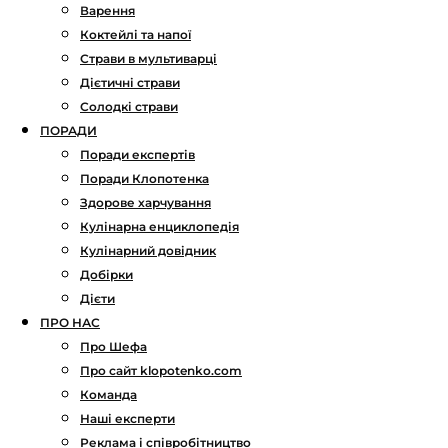
Варення
Коктейлі та напої
Страви в мультиварці
Дієтичні страви
Солодкі страви
ПОРАДИ
Поради експертів
Поради Клопотенка
Здорове харчування
Кулінарна енциклопедія
Кулінарний довідник
Добірки
Дієти
ПРО НАС
Про Шефа
Про сайт klopotenko.com
Команда
Наші експерти
Реклама і співробітництво