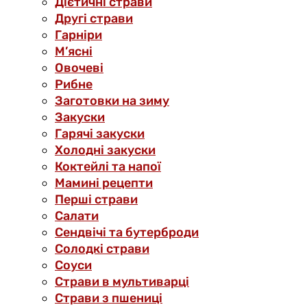
Дієтичні страви
Другі страви
Гарніри
М’ясні
Овочеві
Рибне
Заготовки на зиму
Закуски
Гарячі закуски
Холодні закуски
Коктейлі та напої
Мамині рецепти
Перші страви
Салати
Сендвічі та бутерброди
Солодкі страви
Соуси
Страви в мультиварці
Страви з пшениці