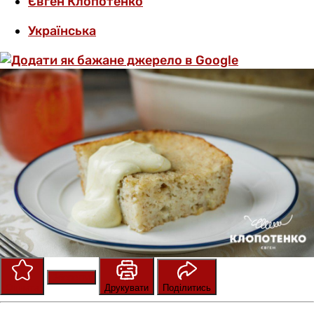
Євген Клопотенко
Українська
Зберегти
Оцінити
Друкувати
Поділитись