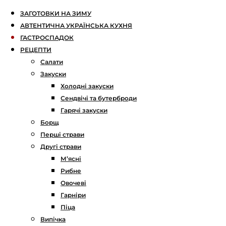
ЗАГОТОВКИ НА ЗИМУ
АВТЕНТИЧНА УКРАЇНСЬКА КУХНЯ
ГАСТРОСПАДОК
РЕЦЕПТИ
Салати
Закуски
Холодні закуски
Сендвічі та бутерброди
Гарячі закуски
Борщ
Перші страви
Другі страви
М’ясні
Рибне
Овочеві
Гарніри
Піца
Випічка