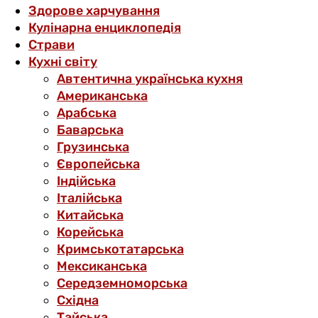
Здорове харчування
Кулінарна енциклопедія
Страви
Кухні світу
Автентична українська кухня
Американська
Арабська
Баварська
Грузинська
Європейська
Індійська
Італійська
Китайська
Корейська
Кримськотатарська
Мексиканська
Середземноморська
Східна
Тайська