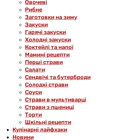
Овочеві
Рибне
Заготовки на зиму
Закуски
Гарячі закуски
Холодні закуски
Коктейлі та напої
Мамині рецепти
Перші страви
Салати
Сендвічі та бутерброди
Солодкі страви
Соуси
Страви в мультиварці
Страви з пшениці
Торти
Шкільні рецепти
Кулінарні лайфхаки
Новини