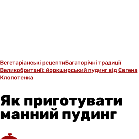
Вегетаріанські рецепти
Багаторічні традиції
Великобританії: йоркширський пудинг від Євгена
Клопотенка
Як приготувати
манний пудинг