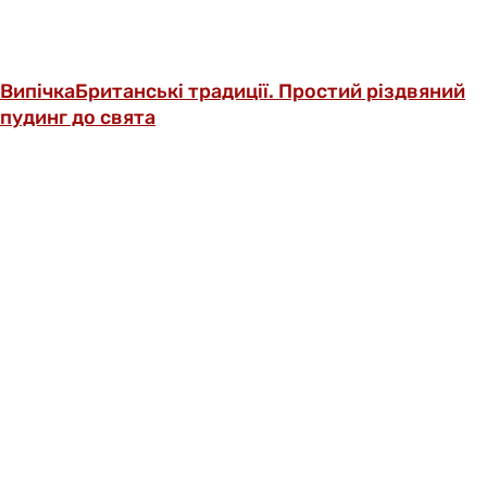
Випічка
Британські традиції. Простий різдвяний
пудинг до свята