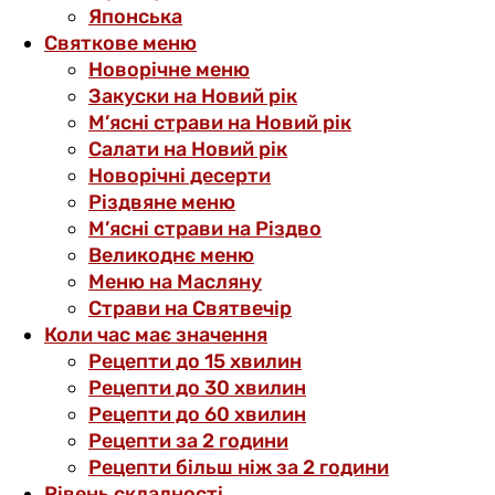
Японська
Святкове меню
Новорічне меню
Закуски на Новий рік
М’ясні страви на Новий рік
Салати на Новий рік
Новорічні десерти
Різдвяне меню
М’ясні страви на Різдво
Великоднє меню
Меню на Масляну
Страви на Святвечір
Коли час має значення
Рецепти до 15 хвилин
Рецепти до 30 хвилин
Рецепти до 60 хвилин
Рецепти за 2 години
Рецепти більш ніж за 2 години
Рівень складності