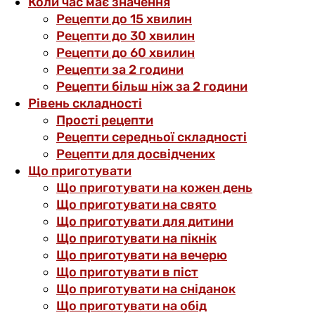
Коли час має значення
Рецепти до 15 хвилин
Рецепти до 30 хвилин
Рецепти до 60 хвилин
Рецепти за 2 години
Рецепти більш ніж за 2 години
Рівень складності
Прості рецепти
Рецепти середньої складності
Рецепти для досвідчених
Що приготувати
Що приготувати на кожен день
Що приготувати на свято
Що приготувати для дитини
Що приготувати на пікнік
Що приготувати на вечерю
Що приготувати в піст
Що приготувати на сніданок
Що приготувати на обід