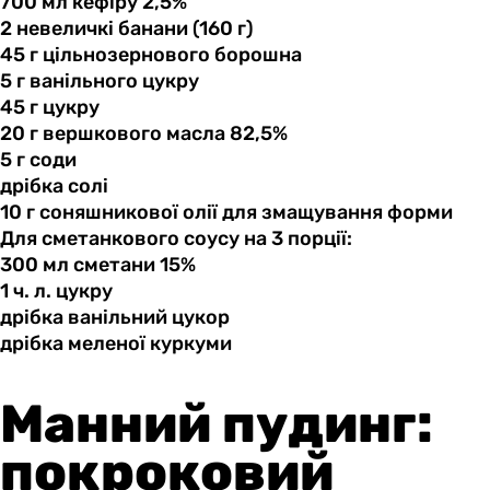
700 мл
кефіру
2,5%
2 невеличкі
банани
(160 г)
45 г
цільнозернового
борошна
5 г
ванільного
цукру
45 г
цукру
20 г
вершкового
масла 82,5%
5 г
соди
дрібка солі
10 г
соняшникової
олії для змащування форми
Для сметанкового соусу на 3 порції:
300 мл
сметани
15%
1 ч.
л.
цукру
дрібка ванільний
цукор
дрібка меленої
куркуми
Манний пудинг:
покроковий