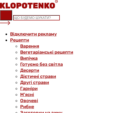
Skip
to
content
Відключити рекламу
Рецепти
Варення
Вегетаріанські рецепти
Випічка
Готуємо без світла
Десерти
Дієтичні страви
Другі страви
Гарніри
М’ясні
Овочеві
Рибне
Заготовки на зиму