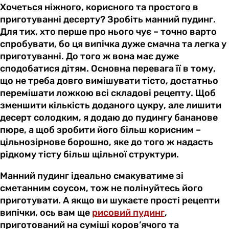
Хочеться ніжного, корисного та простого в
приготуванні десерту? Зробіть манний пудинг.
Для тих, хто перше про нього чує – точно варто
спробувати, бо ця випічка дуже смачна та легка у
приготуванні. До того ж вона має дуже
сподобатися дітям. Основна перевага її в тому,
що не треба довго вимішувати тісто, достатньо
перемішати ложкою всі складові рецепту. Щоб
зменшити кількість доданого цукру, але лишити
десерт солодким, я додаю до пудингу бананове
пюре, а щоб зробити його більш корисним –
цільнозірнове борошно, яке до того ж надасть
рідкому тісту більш щільної структури.
Манний пудинг ідеально смакуватиме зі
сметанним соусом, тож не полінуйтесь його
приготувати. А якщо ви шукаєте прості рецепти
випічки, ось вам ще
рисовий пудинг
,
приготований на суміші коров’ячого та