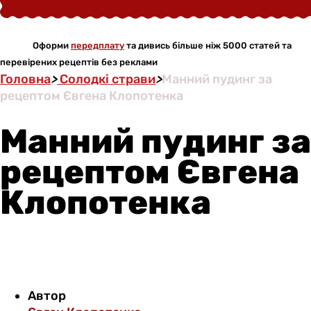
Оформи
передплату
та дивись більше ніж 5000 статей та
перевірених рецептів без реклами
Головна
>
Солодкі страви
>
Манний пудинг за
рецептом Євгена Клопотенка
Манний пудинг за
рецептом Євгена
Клопотенка
Автор