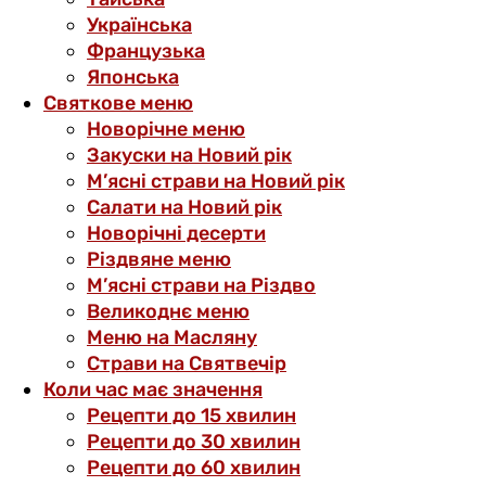
Українська
Французька
Японська
Святкове меню
Новорічне меню
Закуски на Новий рік
М’ясні страви на Новий рік
Салати на Новий рік
Новорічні десерти
Різдвяне меню
М’ясні страви на Різдво
Великоднє меню
Меню на Масляну
Страви на Святвечір
Коли час має значення
Рецепти до 15 хвилин
Рецепти до 30 хвилин
Рецепти до 60 хвилин