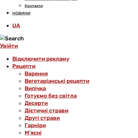
Контакти
НОВИНИ
UA
Увійти
Відключити рекламу
Рецепти
Варення
Вегетаріанські рецепти
Випічка
Готуємо без світла
Десерти
Дієтичні страви
Другі страви
Гарніри
М’ясні