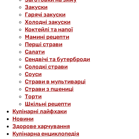
Закуски
Гарячі закуски
Холодні закуски
Коктейлі та напої
Мамині рецепти
Перші страви
Салати
Сендвічі та бутерброди
Солодкі страви
Соуси
Страви в мультиварці
Страви з пшениці
Торти
Шкільні рецепти
Кулінарні лайфхаки
Новини
Здорове харчування
Кулінарна енциклопедія