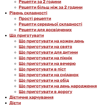
Рецепти за 2 години
Рецепти більш ніж за 2 години
Рівень складності
Прості рецепти
Рецепти середньої складності
Рецепти для досвідчених
Що приготувати
Що приготувати на кожен день
Що приготувати на свято
Що приготувати для дитини
Що приготувати на пікнік
Що приготувати на вечерю
Що приготувати в піст
Що приготувати на сніданок
Що приготувати на обід
Що приготувати на день народження
Що приготувати в дорогу
Дієтичне харчування
Дієти