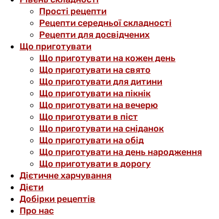
Прості рецепти
Рецепти середньої складності
Рецепти для досвідчених
Що приготувати
Що приготувати на кожен день
Що приготувати на свято
Що приготувати для дитини
Що приготувати на пікнік
Що приготувати на вечерю
Що приготувати в піст
Що приготувати на сніданок
Що приготувати на обід
Що приготувати на день народження
Що приготувати в дорогу
Дієтичне харчування
Дієти
Добірки рецептів
Про нас