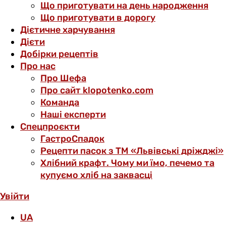
Що приготувати на день народження
Що приготувати в дорогу
Дієтичне харчування
Дієти
Добірки рецептів
Про нас
Про Шефа
Про сайт klopotenko.com
Команда
Наші експерти
Спецпроєкти
ГастроСпадок
Рецепти пасок з ТМ «Львівські дріжджі»
Хлібний крафт. Чому ми їмо, печемо та
купуємо хліб на заквасці
Увійти
UA