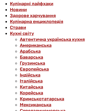
Кулінарні лайфхаки
Новини
Здорове харчування
Кулінарна енциклопедія
Страви
Кухні світу
Автентична українська кухня
Американська
Арабська
Баварська
Грузинська
Європейська
Індійська
Італійська
Китайська
Корейська
Кримськотатарська
Мексиканська
Середземноморська