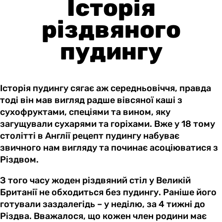
Історія
різдвяного
пудингу
Історія пудингу сягає аж середньовіччя, правда
тоді він мав вигляд радше вівсяної каші з
сухофруктами, спеціями та вином, яку
загущували сухарями та горіхами. Вже у 18 тому
столітті в Англії рецепт пудингу набуває
звичного нам вигляду та починає асоціюватися з
Різдвом.
З того часу жоден різдвяний стіл у Великій
Британії не обходиться без пудингу. Раніше його
готували заздалегідь – у неділю, за 4 тижні до
Різдва. Вважалося, що кожен член родини має