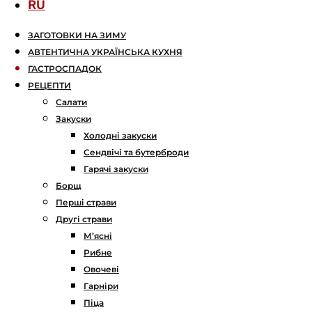
RU
ЗАГОТОВКИ НА ЗИМУ
АВТЕНТИЧНА УКРАЇНСЬКА КУХНЯ
ГАСТРОСПАДОК
РЕЦЕПТИ
Салати
Закуски
Холодні закуски
Сендвічі та бутерброди
Гарячі закуски
Борщ
Перші страви
Другі страви
М’ясні
Рибне
Овочеві
Гарніри
Піца