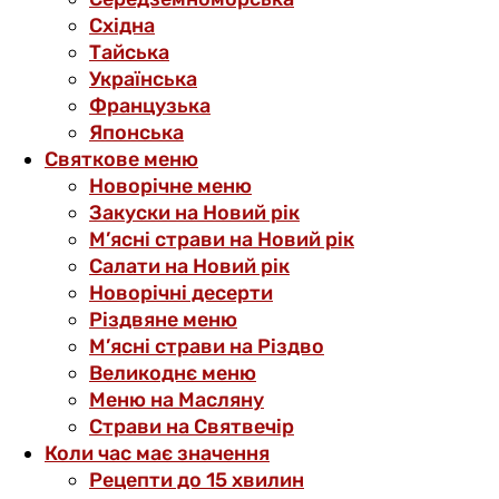
Східна
Тайська
Українська
Французька
Японська
Святкове меню
Новорічне меню
Закуски на Новий рік
М’ясні страви на Новий рік
Салати на Новий рік
Новорічні десерти
Різдвяне меню
М’ясні страви на Різдво
Великоднє меню
Меню на Масляну
Страви на Святвечір
Коли час має значення
Рецепти до 15 хвилин