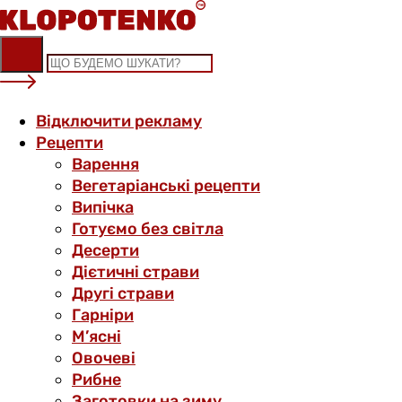
Skip
to
content
Відключити рекламу
Рецепти
Варення
Вегетаріанські рецепти
Випічка
Готуємо без світла
Десерти
Дієтичні страви
Другі страви
Гарніри
М’ясні
Овочеві
Рибне
Заготовки на зиму