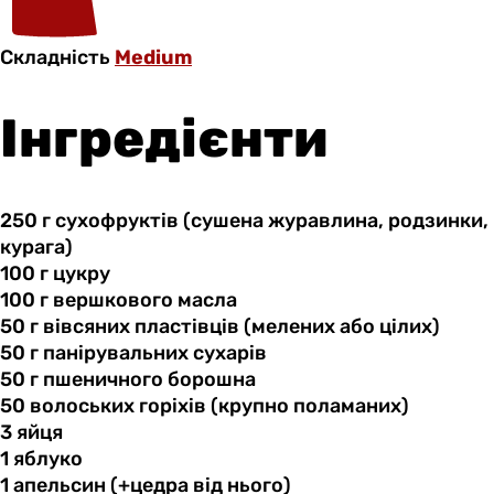
Складність
Medium
Інгредієнти
250 г
сухофруктів
(сушена журавлина, родзинки,
курага)
100 г
цукру
100 г
вершкового
масла
50 г
вівсяних
пластівців (мелених або цілих)
50 г
панірувальних
сухарів
50 г
пшеничного
борошна
50 волоських
горіхів
(крупно поламаних)
3 яйця
1 яблуко
1 апельсин
(+цедра
від нього)