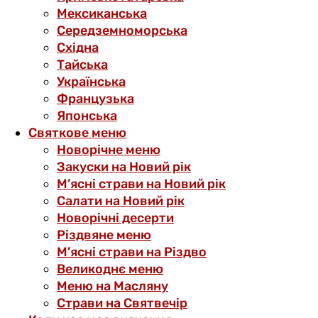
Мексиканська
Середземноморська
Східна
Тайська
Українська
Французька
Японська
Святкове меню
Новорічне меню
Закуски на Новий рік
М’ясні страви на Новий рік
Салати на Новий рік
Новорічні десерти
Різдвяне меню
М’ясні страви на Різдво
Великоднє меню
Меню на Масляну
Страви на Святвечір