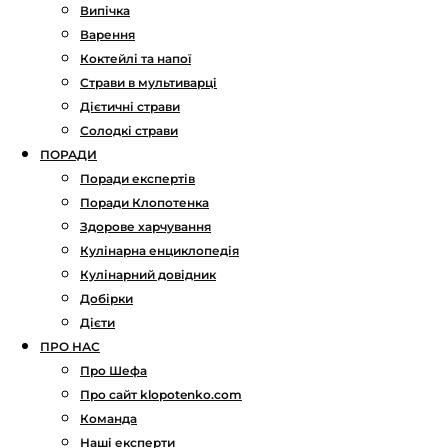
Випічка
Варення
Коктейлі та напої
Страви в мультиварці
Дієтичні страви
Солодкі страви
ПОРАДИ
Поради експертів
Поради Клопотенка
Здорове харчування
Кулінарна енциклопедія
Кулінарний довідник
Добірки
Дієти
ПРО НАС
Про Шефа
Про сайт klopotenko.com
Команда
Наші експерти