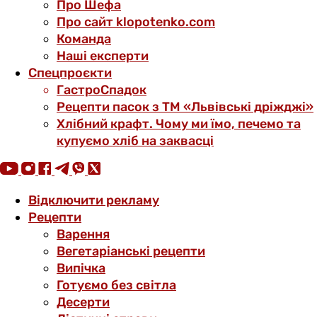
Про Шефа
Про сайт klopotenko.com
Команда
Наші експерти
Спецпроєкти
ГастроСпадок
Рецепти пасок з ТМ «Львівські дріжджі»
Хлібний крафт. Чому ми їмо, печемо та
купуємо хліб на заквасці
Відключити рекламу
Рецепти
Варення
Вегетаріанські рецепти
Випічка
Готуємо без світла
Десерти