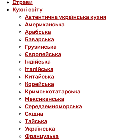
Страви
Кухні світу
Автентична українська кухня
Американська
Арабська
Баварська
Грузинська
Європейська
Індійська
Італійська
Китайська
Корейська
Кримськотатарська
Мексиканська
Середземноморська
Східна
Тайська
Українська
Французька