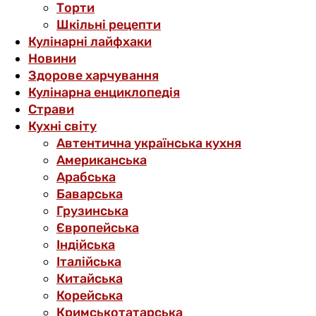
Торти
Шкільні рецепти
Кулінарні лайфхаки
Новини
Здорове харчування
Кулінарна енциклопедія
Страви
Кухні світу
Автентична українська кухня
Американська
Арабська
Баварська
Грузинська
Європейська
Індійська
Італійська
Китайська
Корейська
Кримськотатарська