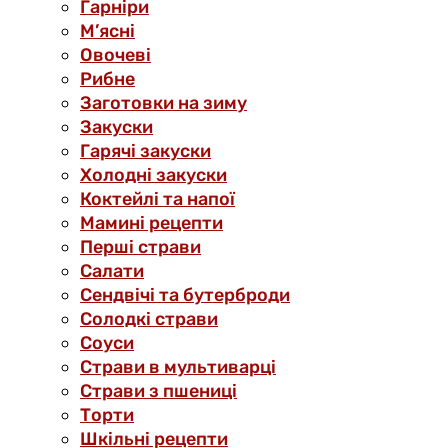
Гарніри
М’ясні
Овочеві
Рибне
Заготовки на зиму
Закуски
Гарячі закуски
Холодні закуски
Коктейлі та напої
Мамині рецепти
Перші страви
Салати
Сендвічі та бутерброди
Солодкі страви
Соуси
Страви в мультиварці
Страви з пшениці
Торти
Шкільні рецепти