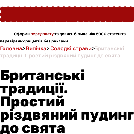
Оформи
передплату
та дивись більше ніж 5000 статей та
перевірених рецептів без реклами
Головна
>
Випічка
>
Солодкі страви
>
Британські
традиції. Простий різдвяний пудинг до свята
Британські
традиції.
Простий
різдвяний пудинг
до свята