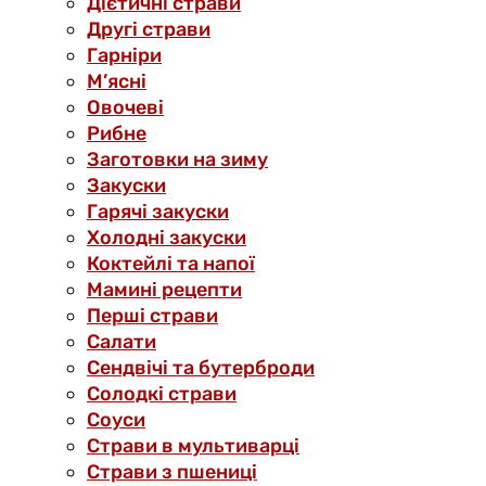
Дієтичні страви
Другі страви
Гарніри
М’ясні
Овочеві
Рибне
Заготовки на зиму
Закуски
Гарячі закуски
Холодні закуски
Коктейлі та напої
Мамині рецепти
Перші страви
Салати
Сендвічі та бутерброди
Солодкі страви
Соуси
Страви в мультиварці
Страви з пшениці