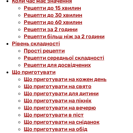
Коли час має значення
Рецепти до 15 хвилин
Рецепти до 30 хвилин
Рецепти до 60 хвилин
Рецепти за 2 години
Рецепти більш ніж за 2 години
Рівень складності
Прості рецепти
Рецепти середньої складності
Рецепти для досвідчених
Що приготувати
Що приготувати на кожен день
Що приготувати на свято
Що приготувати для дитини
Що приготувати на пікнік
Що приготувати на вечерю
Що приготувати в піст
Що приготувати на сніданок
Що приготувати на обід