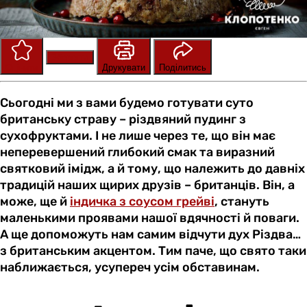
Зберегти
Оцінити
Друкувати
Поділитись
Сьогодні ми з вами будемо готувати суто
британську страву – різдвяний пудинг з
сухофруктами. І не лише через те, що він має
неперевершений глибокий смак та виразний
святковий імідж, а й тому, що належить до давніх
традицій наших щирих друзів – британців. Він, а
може, ще й
індичка з соусом грейві
, стануть
маленькими проявами нашої вдячності й поваги.
А ще допоможуть нам самим відчути дух Різдва…
з британським акцентом. Тим паче, що свято таки
наближається, усупереч усім обставинам.