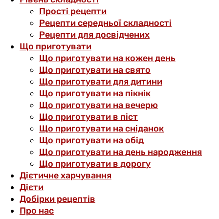
Прості рецепти
Рецепти середньої складності
Рецепти для досвідчених
Що приготувати
Що приготувати на кожен день
Що приготувати на свято
Що приготувати для дитини
Що приготувати на пікнік
Що приготувати на вечерю
Що приготувати в піст
Що приготувати на сніданок
Що приготувати на обід
Що приготувати на день народження
Що приготувати в дорогу
Дієтичне харчування
Дієти
Добірки рецептів
Про нас