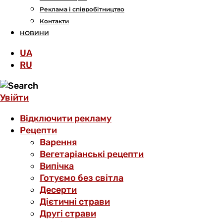
Реклама і співробітництво
Контакти
НОВИНИ
UA
RU
Увійти
Відключити рекламу
Рецепти
Варення
Вегетаріанські рецепти
Випічка
Готуємо без світла
Десерти
Дієтичні страви
Другі страви