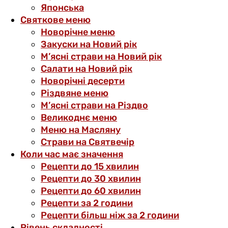
Японська
Святкове меню
Новорічне меню
Закуски на Новий рік
М’ясні страви на Новий рік
Салати на Новий рік
Новорічні десерти
Різдвяне меню
М’ясні страви на Різдво
Великоднє меню
Меню на Масляну
Страви на Святвечір
Коли час має значення
Рецепти до 15 хвилин
Рецепти до 30 хвилин
Рецепти до 60 хвилин
Рецепти за 2 години
Рецепти більш ніж за 2 години
Рівень складності