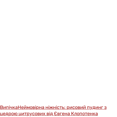
Випічка
Неймовірна ніжність: рисовий пудинг з
цедрою цитрусових від Євгена Клопотенка