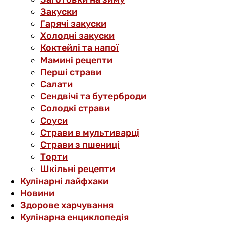
Закуски
Гарячі закуски
Холодні закуски
Коктейлі та напої
Мамині рецепти
Перші страви
Салати
Сендвічі та бутерброди
Солодкі страви
Соуси
Страви в мультиварці
Страви з пшениці
Торти
Шкільні рецепти
Кулінарні лайфхаки
Новини
Здорове харчування
Кулінарна енциклопедія