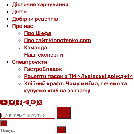
Дієтичне харчування
Дієти
Добірки рецептів
Про нас
Про Шефа
Про сайт klopotenko.com
Команда
Наші експерти
Спецпроєкти
ГастроСпадок
Рецепти пасок з ТМ «Львівські дріжджі»
Хлібний крафт. Чому ми їмо, печемо та
купуємо хліб на заквасці
×