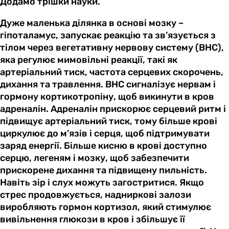
Додамо трішки науки.
Дуже маленька ділянка в основі мозку –
гіпоталамус, запускає реакцію та зв’язується з
тілом через вегетативну нервову систему (ВНС),
яка регулює мимовільні реакції, такі як
артеріальний тиск, частота серцевих скорочень,
дихання та травлення. ВНС сигналізує нервам і
гормону кортикотропіну, щоб викинути в кров
адреналін. Адреналін прискорює серцевий ритм і
підвищує артеріальний тиск, тому більше крові
циркулює до м’язів і серця, щоб підтримувати
заряд енергії. Більше кисню в крові доступно
серцю, легеням і мозку, щоб забезпечити
прискорене дихання та підвищену пильність.
Навіть зір і слух можуть загостритися. Якщо
стрес продовжується, надниркові залози
виробляють гормон кортизол, який стимулює
вивільнення глюкози в кров і збільшує її