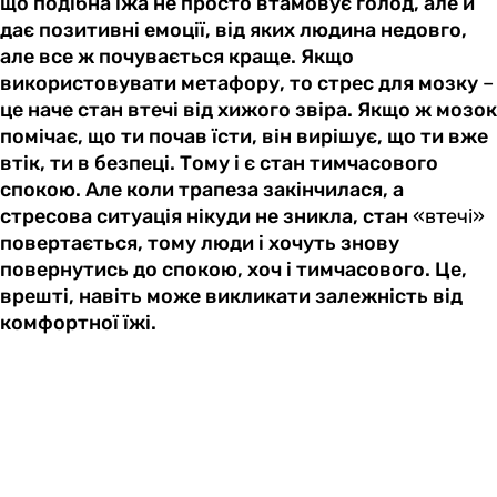
що подібна їжа не просто втамовує голод, але й
дає позитивні емоції, від яких людина недовго,
але все ж почувається краще. Якщо
використовувати метафору, то стрес для мозку
–
це наче стан втечі від хижого звіра. Якщо ж мозок
помічає, що ти почав їсти, він вирішує, що ти вже
втік, ти в безпеці. Тому і є стан тимчасового
спокою. Але коли трапеза закінчилася, а
стресова ситуація нікуди не зникла, стан
«втечі»
повертається, тому люди і хочуть знову
повернутись до спокою, хоч і тимчасового. Це,
врешті, навіть може викликати залежність від
комфортної їжі.