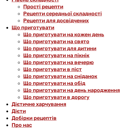
Прості рецепти
Рецепти середньої складності
Рецепти для досвідчених
Що приготувати
Що приготувати на кожен день
Що приготувати на свято
Що приготувати для дитини
Що приготувати на пікнік
Що приготувати на вечерю
Що приготувати в піст
Що приготувати на сніданок
Що приготувати на обід
Що приготувати на день народження
Що приготувати в дорогу
Дієтичне харчування
Дієти
Добірки рецептів
Про нас