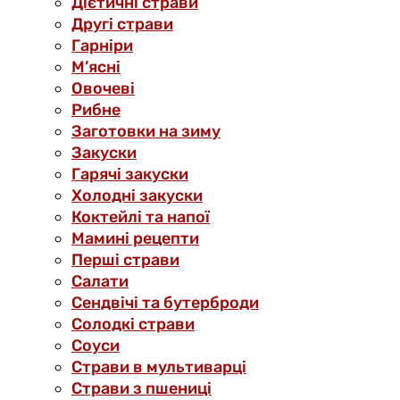
Дієтичні страви
Другі страви
Гарніри
М’ясні
Овочеві
Рибне
Заготовки на зиму
Закуски
Гарячі закуски
Холодні закуски
Коктейлі та напої
Мамині рецепти
Перші страви
Салати
Сендвічі та бутерброди
Солодкі страви
Соуси
Страви в мультиварці
Страви з пшениці