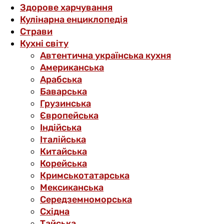
Здорове харчування
Кулінарна енциклопедія
Страви
Кухні світу
Автентична українська кухня
Американська
Арабська
Баварська
Грузинська
Європейська
Індійська
Італійська
Китайська
Корейська
Кримськотатарська
Мексиканська
Середземноморська
Східна
Тайська