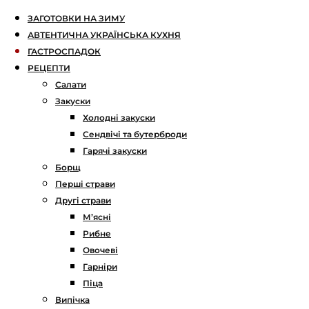
ЗАГОТОВКИ НА ЗИМУ
АВТЕНТИЧНА УКРАЇНСЬКА КУХНЯ
ГАСТРОСПАДОК
РЕЦЕПТИ
Салати
Закуски
Холодні закуски
Сендвічі та бутерброди
Гарячі закуски
Борщ
Перші страви
Другі страви
М’ясні
Рибне
Овочеві
Гарніри
Піца
Випічка