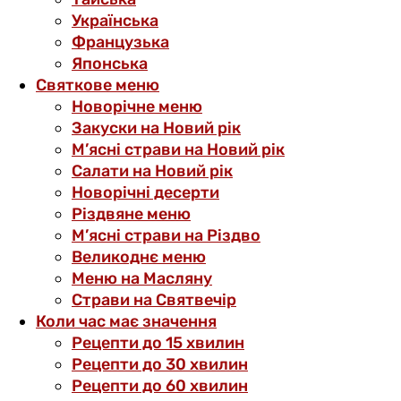
Українська
Французька
Японська
Святкове меню
Новорічне меню
Закуски на Новий рік
М’ясні страви на Новий рік
Салати на Новий рік
Новорічні десерти
Різдвяне меню
М’ясні страви на Різдво
Великоднє меню
Меню на Масляну
Страви на Святвечір
Коли час має значення
Рецепти до 15 хвилин
Рецепти до 30 хвилин
Рецепти до 60 хвилин