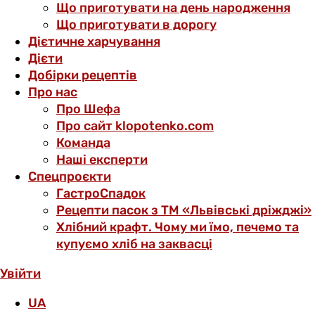
Що приготувати на день народження
Що приготувати в дорогу
Дієтичне харчування
Дієти
Добірки рецептів
Про нас
Про Шефа
Про сайт klopotenko.com
Команда
Наші експерти
Спецпроєкти
ГастроСпадок
Рецепти пасок з ТМ «Львівські дріжджі»
Хлібний крафт. Чому ми їмо, печемо та
купуємо хліб на заквасці
Увійти
UA