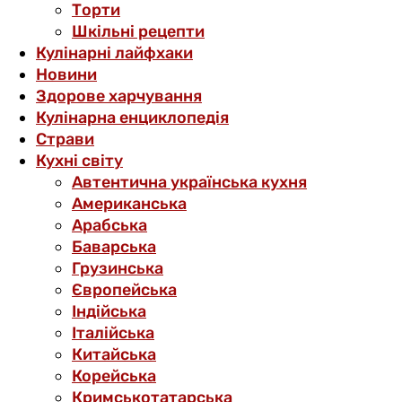
Торти
Шкільні рецепти
Кулінарні лайфхаки
Новини
Здорове харчування
Кулінарна енциклопедія
Страви
Кухні світу
Автентична українська кухня
Американська
Арабська
Баварська
Грузинська
Європейська
Індійська
Італійська
Китайська
Корейська
Кримськотатарська