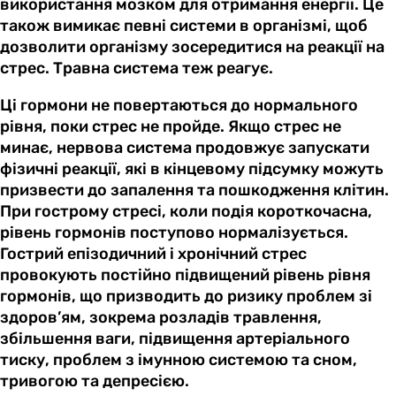
використання мозком для отримання енергії. Це
також вимикає певні системи в організмі, щоб
дозволити організму зосередитися на реакції на
стрес. Травна система теж реагує.
Ці гормони не повертаються до нормального
рівня, поки стрес не пройде. Якщо стрес не
минає, нервова система продовжує запускати
фізичні реакції, які в кінцевому підсумку можуть
призвести до запалення та пошкодження клітин.
При гострому стресі, коли подія короткочасна,
рівень гормонів поступово нормалізується.
Гострий епізодичний і хронічний стрес
провокують постійно підвищений рівень рівня
гормонів, що призводить до ризику проблем зі
здоров’ям, зокрема розладів травлення,
збільшення ваги, підвищення артеріального
тиску, проблем з імунною системою та сном,
тривогою та депресією.