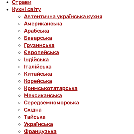
Страви
Кухні світу
Автентична українська кухня
Американська
Арабська
Баварська
Грузинська
Європейська
Індійська
Італійська
Китайська
Корейська
Кримськотатарська
Мексиканська
Середземноморська
Східна
Тайська
Українська
Французька