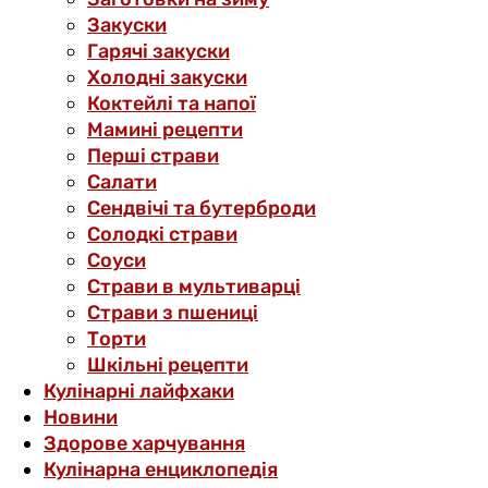
Закуски
Гарячі закуски
Холодні закуски
Коктейлі та напої
Мамині рецепти
Перші страви
Салати
Сендвічі та бутерброди
Солодкі страви
Соуси
Страви в мультиварці
Страви з пшениці
Торти
Шкільні рецепти
Кулінарні лайфхаки
Новини
Здорове харчування
Кулінарна енциклопедія