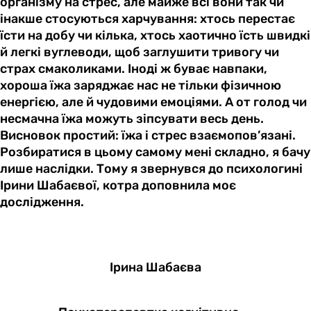
організму на стрес, але майже всі вони так чи
інакше стосуються харчування: хтось перестає
їсти на добу чи кілька, хтось хаотично їсть швидкі
й легкі вуглеводи, щоб заглушити тривогу чи
страх смаколиками. Іноді ж буває навпаки,
хороша їжа заряджає нас не тільки фізичною
енергією, але й чудовими емоціями. А от голод чи
несмачна їжа можуть зіпсувати весь день.
Висновок простий: їжа і стрес взаємопов’язані.
Розбиратися в цьому самому мені складно, я бачу
лише наслідки. Тому я звернувся до психологині
Ірини Шабаєвої, котра доповнила моє
дослідження.
Ірина Шабаєва