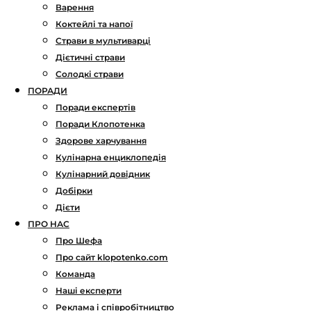
Варення
Коктейлі та напої
Страви в мультиварці
Дієтичні страви
Солодкі страви
ПОРАДИ
Поради експертів
Поради Клопотенка
Здорове харчування
Кулінарна енциклопедія
Кулінарний довідник
Добірки
Дієти
ПРО НАС
Про Шефа
Про сайт klopotenko.com
Команда
Наші експерти
Реклама і співробітництво