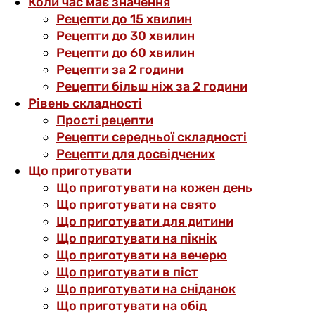
Коли час має значення
Рецепти до 15 хвилин
Рецепти до 30 хвилин
Рецепти до 60 хвилин
Рецепти за 2 години
Рецепти більш ніж за 2 години
Рівень складності
Прості рецепти
Рецепти середньої складності
Рецепти для досвідчених
Що приготувати
Що приготувати на кожен день
Що приготувати на свято
Що приготувати для дитини
Що приготувати на пікнік
Що приготувати на вечерю
Що приготувати в піст
Що приготувати на сніданок
Що приготувати на обід