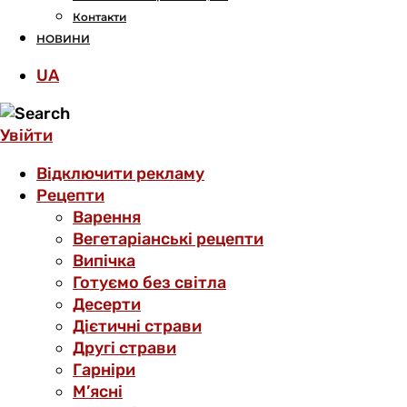
Контакти
НОВИНИ
UA
Увійти
Відключити рекламу
Рецепти
Варення
Вегетаріанські рецепти
Випічка
Готуємо без світла
Десерти
Дієтичні страви
Другі страви
Гарніри
М’ясні