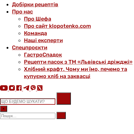
Добірки рецептів
Про нас
Про Шефа
Про сайт klopotenko.com
Команда
Наші експерти
Спецпроєкти
ГастроСпадок
Рецепти пасок з ТМ «Львівські дріжджі»
Хлібний крафт. Чому ми їмо, печемо та
купуємо хліб на заквасці
×