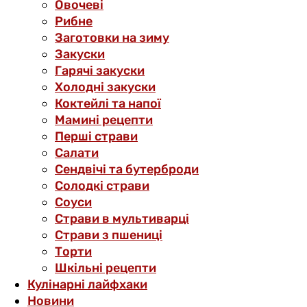
Овочеві
Рибне
Заготовки на зиму
Закуски
Гарячі закуски
Холодні закуски
Коктейлі та напої
Мамині рецепти
Перші страви
Салати
Сендвічі та бутерброди
Солодкі страви
Соуси
Страви в мультиварці
Страви з пшениці
Торти
Шкільні рецепти
Кулінарні лайфхаки
Новини