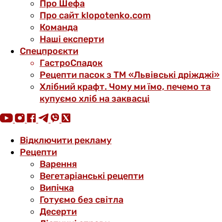
Про Шефа
Про сайт klopotenko.com
Команда
Наші експерти
Спецпроєкти
ГастроСпадок
Рецепти пасок з ТМ «Львівські дріжджі»
Хлібний крафт. Чому ми їмо, печемо та
купуємо хліб на заквасці
Відключити рекламу
Рецепти
Варення
Вегетаріанські рецепти
Випічка
Готуємо без світла
Десерти