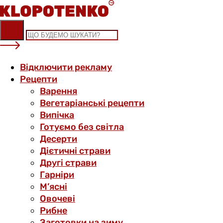
Skip
to
content
Відключити рекламу
Рецепти
Варення
Вегетаріанські рецепти
Випічка
Готуємо без світла
Десерти
Дієтичні страви
Другі страви
Гарніри
М’ясні
Овочеві
Рибне
Заготовки на зиму