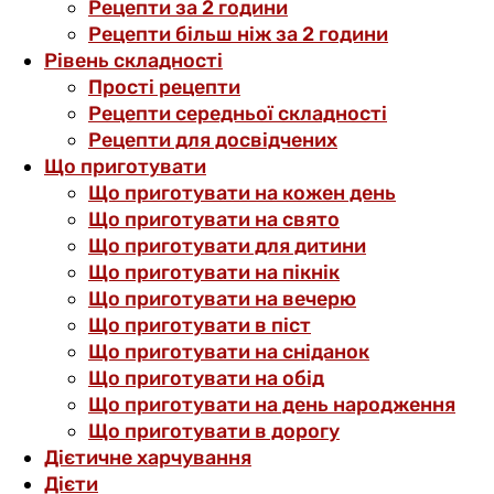
Рецепти за 2 години
Рецепти більш ніж за 2 години
Рівень складності
Прості рецепти
Рецепти середньої складності
Рецепти для досвідчених
Що приготувати
Що приготувати на кожен день
Що приготувати на свято
Що приготувати для дитини
Що приготувати на пікнік
Що приготувати на вечерю
Що приготувати в піст
Що приготувати на сніданок
Що приготувати на обід
Що приготувати на день народження
Що приготувати в дорогу
Дієтичне харчування
Дієти