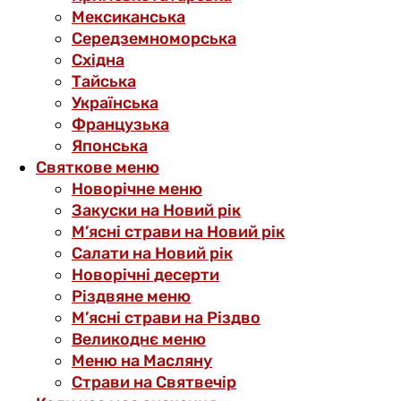
Мексиканська
Середземноморська
Східна
Тайська
Українська
Французька
Японська
Святкове меню
Новорічне меню
Закуски на Новий рік
М’ясні страви на Новий рік
Салати на Новий рік
Новорічні десерти
Різдвяне меню
М’ясні страви на Різдво
Великоднє меню
Меню на Масляну
Страви на Святвечір