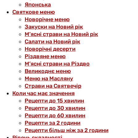
Японська
Святкове меню
Новорічне меню
Закуски на Новий рік
М’ясні страви на Новий рік
Салати на Новий рік
Новорічні десерти
Різдвяне меню
М’ясні страви на Різдво
Великоднє меню
Меню на Масляну
Страви на Святвечір
Коли час має значення
Рецепти до 15 хвилин
Рецепти до 30 хвилин
Рецепти до 60 хвилин
Рецепти за 2 години
Рецепти більш ніж за 2 години
Рівень складності