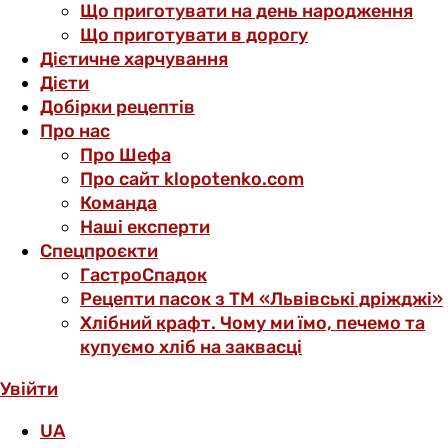
Що приготувати на день народження
Що приготувати в дорогу
Дієтичне харчування
Дієти
Добірки рецептів
Про нас
Про Шефа
Про сайт klopotenko.com
Команда
Наші експерти
Спецпроєкти
ГастроСпадок
Рецепти пасок з ТМ «Львівські дріжджі»
Хлібний крафт. Чому ми їмо, печемо та
купуємо хліб на заквасці
Увійти
UA