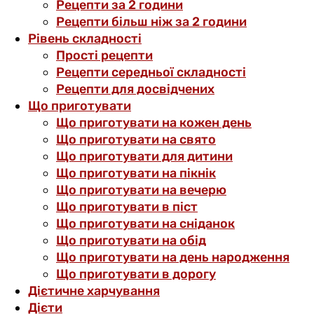
Рецепти за 2 години
Рецепти більш ніж за 2 години
Рівень складності
Прості рецепти
Рецепти середньої складності
Рецепти для досвідчених
Що приготувати
Що приготувати на кожен день
Що приготувати на свято
Що приготувати для дитини
Що приготувати на пікнік
Що приготувати на вечерю
Що приготувати в піст
Що приготувати на сніданок
Що приготувати на обід
Що приготувати на день народження
Що приготувати в дорогу
Дієтичне харчування
Дієти