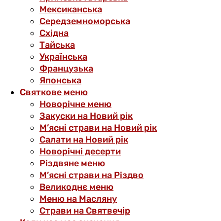
Мексиканська
Середземноморська
Східна
Тайська
Українська
Французька
Японська
Святкове меню
Новорічне меню
Закуски на Новий рік
М’ясні страви на Новий рік
Салати на Новий рік
Новорічні десерти
Різдвяне меню
М’ясні страви на Різдво
Великоднє меню
Меню на Масляну
Страви на Святвечір