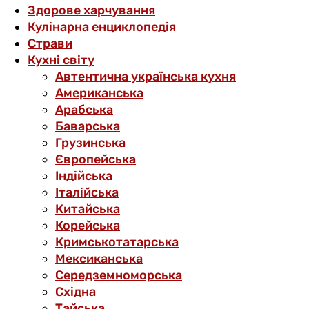
Здорове харчування
Кулінарна енциклопедія
Страви
Кухні світу
Автентична українська кухня
Американська
Арабська
Баварська
Грузинська
Європейська
Індійська
Італійська
Китайська
Корейська
Кримськотатарська
Мексиканська
Середземноморська
Східна
Тайська