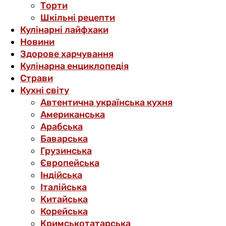
Торти
Шкільні рецепти
Кулінарні лайфхаки
Новини
Здорове харчування
Кулінарна енциклопедія
Страви
Кухні світу
Автентична українська кухня
Американська
Арабська
Баварська
Грузинська
Європейська
Індійська
Італійська
Китайська
Корейська
Кримськотатарська