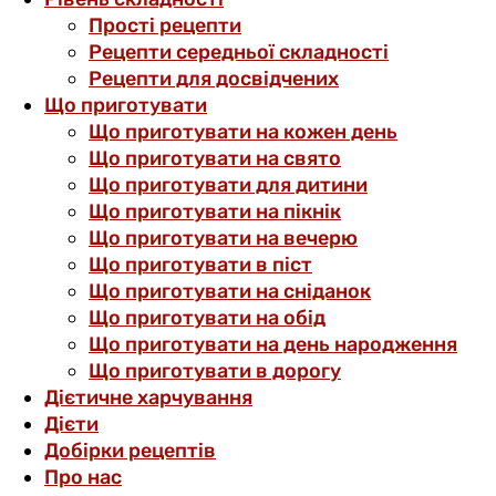
Прості рецепти
Рецепти середньої складності
Рецепти для досвідчених
Що приготувати
Що приготувати на кожен день
Що приготувати на свято
Що приготувати для дитини
Що приготувати на пікнік
Що приготувати на вечерю
Що приготувати в піст
Що приготувати на сніданок
Що приготувати на обід
Що приготувати на день народження
Що приготувати в дорогу
Дієтичне харчування
Дієти
Добірки рецептів
Про нас