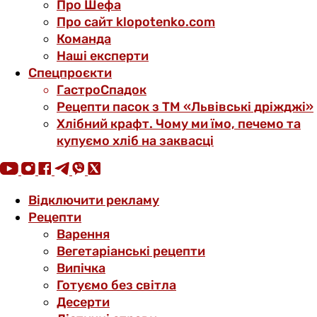
Про Шефа
Про сайт klopotenko.com
Команда
Наші експерти
Спецпроєкти
ГастроСпадок
Рецепти пасок з ТМ «Львівські дріжджі»
Хлібний крафт. Чому ми їмо, печемо та
купуємо хліб на заквасці
Відключити рекламу
Рецепти
Варення
Вегетаріанські рецепти
Випічка
Готуємо без світла
Десерти