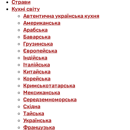
Страви
Кухні світу
Автентична українська кухня
Американська
Арабська
Баварська
Грузинська
Європейська
Індійська
Італійська
Китайська
Корейська
Кримськотатарська
Мексиканська
Середземноморська
Східна
Тайська
Українська
Французька