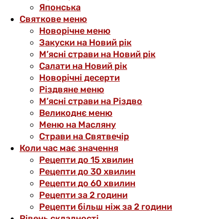
Японська
Святкове меню
Новорічне меню
Закуски на Новий рік
М’ясні страви на Новий рік
Салати на Новий рік
Новорічні десерти
Різдвяне меню
М’ясні страви на Різдво
Великоднє меню
Меню на Масляну
Страви на Святвечір
Коли час має значення
Рецепти до 15 хвилин
Рецепти до 30 хвилин
Рецепти до 60 хвилин
Рецепти за 2 години
Рецепти більш ніж за 2 години
Рівень складності