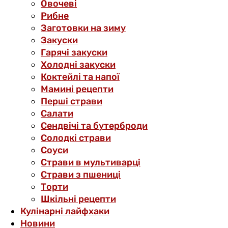
Овочеві
Рибне
Заготовки на зиму
Закуски
Гарячі закуски
Холодні закуски
Коктейлі та напої
Мамині рецепти
Перші страви
Салати
Сендвічі та бутерброди
Солодкі страви
Соуси
Страви в мультиварці
Страви з пшениці
Торти
Шкільні рецепти
Кулінарні лайфхаки
Новини