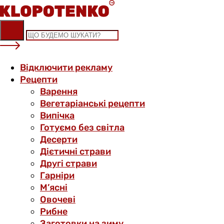
Skip
to
content
Відключити рекламу
Рецепти
Варення
Вегетаріанські рецепти
Випічка
Готуємо без світла
Десерти
Дієтичні страви
Другі страви
Гарніри
М’ясні
Овочеві
Рибне
Заготовки на зиму