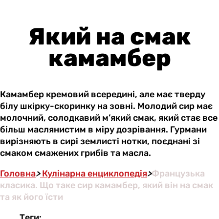
Який на смак
камамбер
Камамбер кремовий всередині, але має тверду
білу шкірку-скоринку на зовні. Молодий сир має
молочний, солодкавий м’який смак, який стає все
більш маслянистим в міру дозрівання. Гурмани
вирізняють в сирі землисті нотки, поєднані зі
смаком смажених грибів та масла.
Головна
>
Кулінарна енциклопедія
>
Французька
класика. Що таке сир камамбер, який він на смак
та як його їсти
Теги: