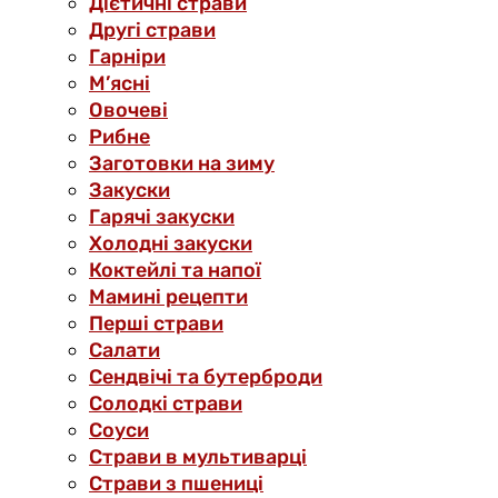
Дієтичні страви
Другі страви
Гарніри
М’ясні
Овочеві
Рибне
Заготовки на зиму
Закуски
Гарячі закуски
Холодні закуски
Коктейлі та напої
Мамині рецепти
Перші страви
Салати
Сендвічі та бутерброди
Солодкі страви
Соуси
Страви в мультиварці
Страви з пшениці