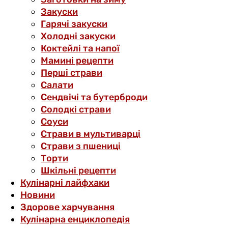
Закуски
Гарячі закуски
Холодні закуски
Коктейлі та напої
Мамині рецепти
Перші страви
Салати
Сендвічі та бутерброди
Солодкі страви
Соуси
Страви в мультиварці
Страви з пшениці
Торти
Шкільні рецепти
Кулінарні лайфхаки
Новини
Здорове харчування
Кулінарна енциклопедія