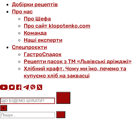
Добірки рецептів
Про нас
Про Шефа
Про сайт klopotenko.com
Команда
Наші експерти
Спецпроєкти
ГастроСпадок
Рецепти пасок з ТМ «Львівські дріжджі»
Хлібний крафт. Чому ми їмо, печемо та
купуємо хліб на заквасці
×