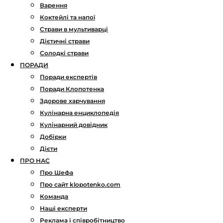
Варення
Коктейлі та напої
Страви в мультиварці
Дієтичні страви
Солодкі страви
ПОРАДИ
Поради експертів
Поради Клопотенка
Здорове харчування
Кулінарна енциклопедія
Кулінарний довідник
Добірки
Дієти
ПРО НАС
Про Шефа
Про сайт klopotenko.com
Команда
Наші експерти
Реклама і співробітництво