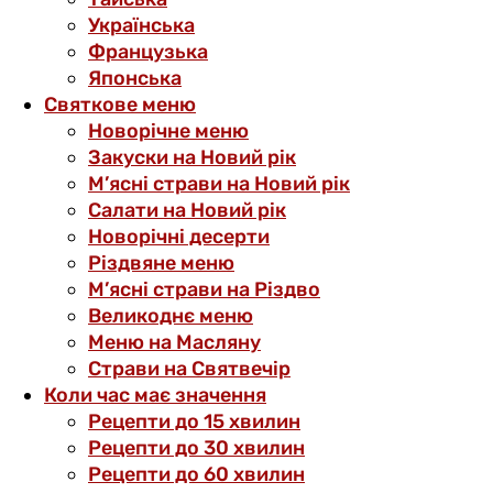
Українська
Французька
Японська
Святкове меню
Новорічне меню
Закуски на Новий рік
М’ясні страви на Новий рік
Салати на Новий рік
Новорічні десерти
Різдвяне меню
М’ясні страви на Різдво
Великоднє меню
Меню на Масляну
Страви на Святвечір
Коли час має значення
Рецепти до 15 хвилин
Рецепти до 30 хвилин
Рецепти до 60 хвилин