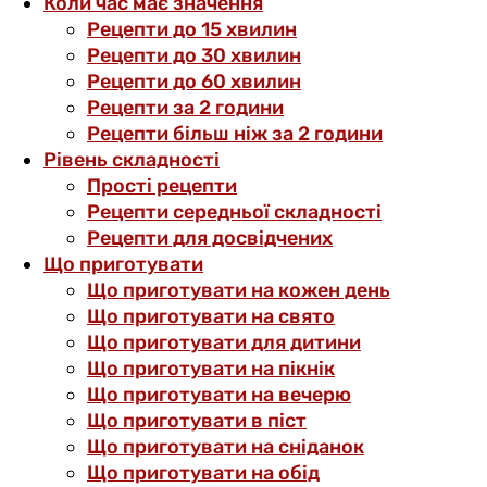
Коли час має значення
Рецепти до 15 хвилин
Рецепти до 30 хвилин
Рецепти до 60 хвилин
Рецепти за 2 години
Рецепти більш ніж за 2 години
Рівень складності
Прості рецепти
Рецепти середньої складності
Рецепти для досвідчених
Що приготувати
Що приготувати на кожен день
Що приготувати на свято
Що приготувати для дитини
Що приготувати на пікнік
Що приготувати на вечерю
Що приготувати в піст
Що приготувати на сніданок
Що приготувати на обід