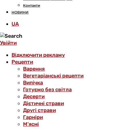
Контакти
НОВИНИ
UA
Увійти
Відключити рекламу
Рецепти
Варення
Вегетаріанські рецепти
Випічка
Готуємо без світла
Десерти
Дієтичні страви
Другі страви
Гарніри
М’ясні