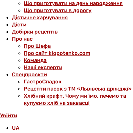
Що приготувати на день народження
Що приготувати в дорогу
Дієтичне харчування
Дієти
Добірки рецептів
Про нас
Про Шефа
Про сайт klopotenko.com
Команда
Наші експерти
Спецпроєкти
ГастроСпадок
Рецепти пасок з ТМ «Львівські дріжджі»
Хлібний крафт. Чому ми їмо, печемо та
купуємо хліб на заквасці
Увійти
UA