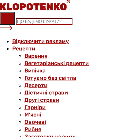
Skip
to
content
Відключити рекламу
Рецепти
Варення
Вегетаріанські рецепти
Випічка
Готуємо без світла
Десерти
Дієтичні страви
Другі страви
Гарніри
М’ясні
Овочеві
Рибне
Заготовки на зиму