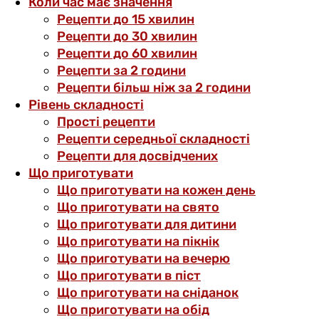
Коли час має значення
Рецепти до 15 хвилин
Рецепти до 30 хвилин
Рецепти до 60 хвилин
Рецепти за 2 години
Рецепти більш ніж за 2 години
Рівень складності
Прості рецепти
Рецепти середньої складності
Рецепти для досвідчених
Що приготувати
Що приготувати на кожен день
Що приготувати на свято
Що приготувати для дитини
Що приготувати на пікнік
Що приготувати на вечерю
Що приготувати в піст
Що приготувати на сніданок
Що приготувати на обід