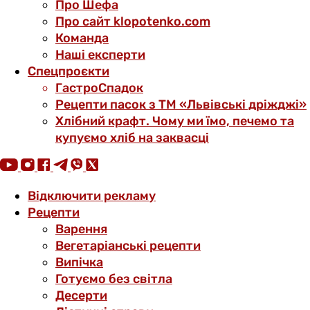
Про Шефа
Про сайт klopotenko.com
Команда
Наші експерти
Спецпроєкти
ГастроСпадок
Рецепти пасок з ТМ «Львівські дріжджі»
Хлібний крафт. Чому ми їмо, печемо та
купуємо хліб на заквасці
Відключити рекламу
Рецепти
Варення
Вегетаріанські рецепти
Випічка
Готуємо без світла
Десерти