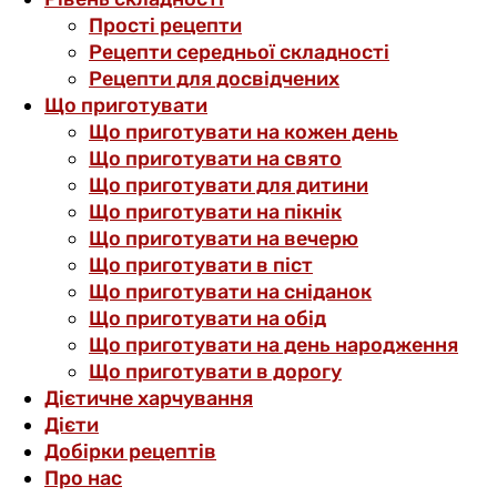
Прості рецепти
Рецепти середньої складності
Рецепти для досвідчених
Що приготувати
Що приготувати на кожен день
Що приготувати на свято
Що приготувати для дитини
Що приготувати на пікнік
Що приготувати на вечерю
Що приготувати в піст
Що приготувати на сніданок
Що приготувати на обід
Що приготувати на день народження
Що приготувати в дорогу
Дієтичне харчування
Дієти
Добірки рецептів
Про нас