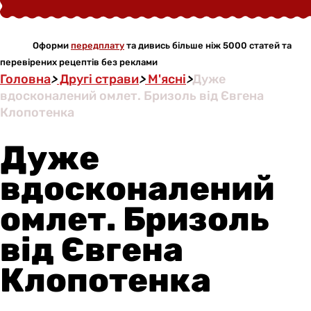
Оформи
передплату
та дивись більше ніж 5000 статей та
перевірених рецептів без реклами
Головна
>
Другі страви
>
М'ясні
>
Дуже
вдосконалений омлет. Бризоль від Євгена
Клопотенка
Дуже
вдосконалений
омлет. Бризоль
від Євгена
Клопотенка