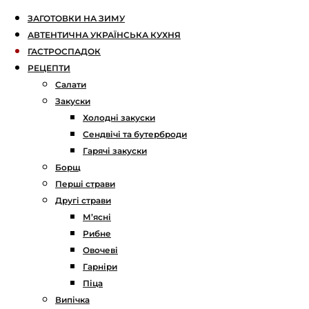
ЗАГОТОВКИ НА ЗИМУ
АВТЕНТИЧНА УКРАЇНСЬКА КУХНЯ
ГАСТРОСПАДОК
РЕЦЕПТИ
Салати
Закуски
Холодні закуски
Сендвічі та бутерброди
Гарячі закуски
Борщ
Перші страви
Другі страви
М’ясні
Рибне
Овочеві
Гарніри
Піца
Випічка