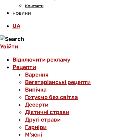
Контакти
НОВИНИ
UA
Увійти
Відключити рекламу
Рецепти
Варення
Вегетаріанські рецепти
Випічка
Готуємо без світла
Десерти
Дієтичні страви
Другі страви
Гарніри
М’ясні