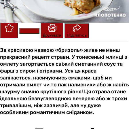
Зберегти
Оцінити
Друкувати
Поділитись
За красивою назвою «бризоль» живе не менш
прекрасний рецепт страви. У тонесенькі млинці з
омлету загортається свіжий сметанний соус та
фарш з сиром і огірками. Уся ця краса
запікається, насичуючись смаками, щоб ми
отримали омлет чи то пак налисники або ж навіть
шаурму значно крутішого рівня! Ця страва стане
ідеальною безвуглеводною вечерею або ж трохи
тривалішим, ніж зазвичай, але ну дуже
особливим романтичним сніданком.