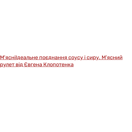
М'ясні
Ідеальне поєднання соусу і сиру. М’ясний
рулет від Євгена Клопотенка