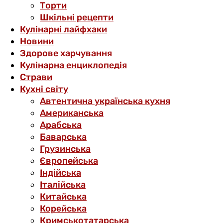
Торти
Шкільні рецепти
Кулінарні лайфхаки
Новини
Здорове харчування
Кулінарна енциклопедія
Страви
Кухні світу
Автентична українська кухня
Американська
Арабська
Баварська
Грузинська
Європейська
Індійська
Італійська
Китайська
Корейська
Кримськотатарська