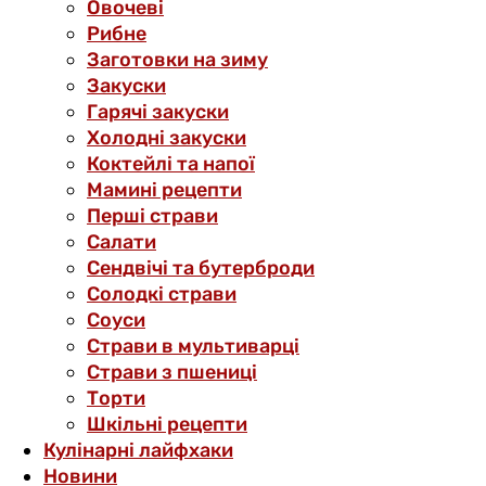
Овочеві
Рибне
Заготовки на зиму
Закуски
Гарячі закуски
Холодні закуски
Коктейлі та напої
Мамині рецепти
Перші страви
Салати
Сендвічі та бутерброди
Солодкі страви
Соуси
Страви в мультиварці
Страви з пшениці
Торти
Шкільні рецепти
Кулінарні лайфхаки
Новини