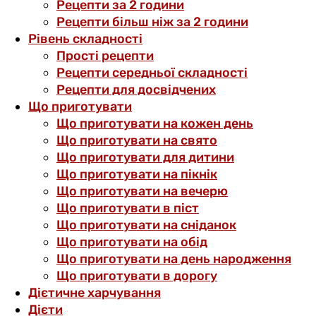
Рецепти за 2 години
Рецепти більш ніж за 2 години
Рівень складності
Прості рецепти
Рецепти середньої складності
Рецепти для досвідчених
Що приготувати
Що приготувати на кожен день
Що приготувати на свято
Що приготувати для дитини
Що приготувати на пікнік
Що приготувати на вечерю
Що приготувати в піст
Що приготувати на сніданок
Що приготувати на обід
Що приготувати на день народження
Що приготувати в дорогу
Дієтичне харчування
Дієти