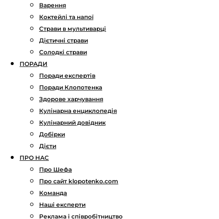
Варення
Коктейлі та напої
Страви в мультиварці
Дієтичні страви
Солодкі страви
ПОРАДИ
Поради експертів
Поради Клопотенка
Здорове харчування
Кулінарна енциклопедія
Кулінарний довідник
Добірки
Дієти
ПРО НАС
Про Шефа
Про сайт klopotenko.com
Команда
Наші експерти
Реклама і співробітництво