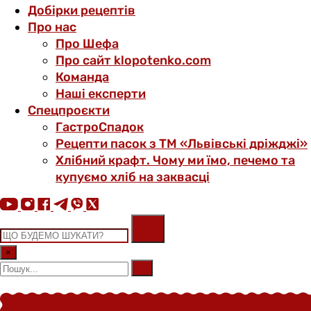
Добірки рецептів
Про нас
Про Шефа
Про сайт klopotenko.com
Команда
Наші експерти
Спецпроєкти
ГастроСпадок
Рецепти пасок з ТМ «Львівські дріжджі»
Хлібний крафт. Чому ми їмо, печемо та
купуємо хліб на заквасці
×