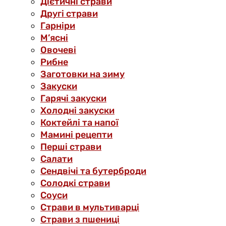
Дієтичні страви
Другі страви
Гарніри
М’ясні
Овочеві
Рибне
Заготовки на зиму
Закуски
Гарячі закуски
Холодні закуски
Коктейлі та напої
Мамині рецепти
Перші страви
Салати
Сендвічі та бутерброди
Солодкі страви
Соуси
Страви в мультиварці
Страви з пшениці