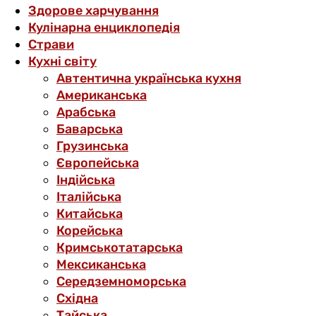
Здорове харчування
Кулінарна енциклопедія
Страви
Кухні світу
Автентична українська кухня
Американська
Арабська
Баварська
Грузинська
Європейська
Індійська
Італійська
Китайська
Корейська
Кримськотатарська
Мексиканська
Середземноморська
Східна
Тайська