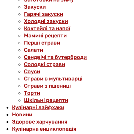
Закуски
Гарячі закуски
Холодні закуски
Коктейлі та напої
Мамині рецепти
Перші страви
Салати
Сендвічі та бутерброди
Солодкі страви
Соуси
Страви в мультиварці
Страви з пшениці
Торти
Шкільні рецепти
Кулінарні лайфхаки
Новини
Здорове харчування
Кулінарна енциклопедія