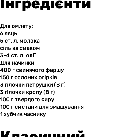
Інгредієнти
Для омлету:
6 яєць
5 ст.
л.
молока
сіль за
смаком
3-4 ст.
л.
олії
Для начинки:
400 г
свинячого
фаршу
150 г
солоних
огірків
3 гілочки
петрушки
(8 г)
3 гілочки
кропу
(8 г)
100 г
твердого
сиру
100 г
сметани
для змащування
1 зубчик
часнику
Класичний