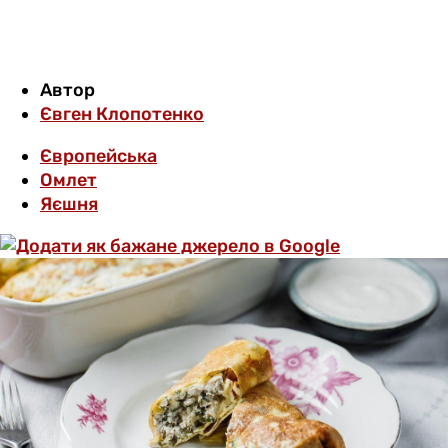
Автор
Євген Клопотенко
Європейська
Омлет
Яєшня