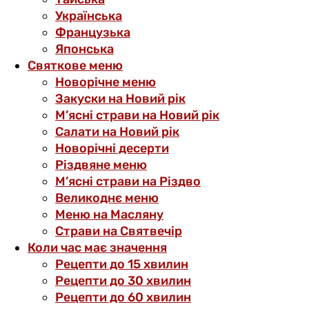
Українська
Французька
Японська
Святкове меню
Новорічне меню
Закуски на Новий рік
М’ясні страви на Новий рік
Салати на Новий рік
Новорічні десерти
Різдвяне меню
М’ясні страви на Різдво
Великоднє меню
Меню на Масляну
Страви на Святвечір
Коли час має значення
Рецепти до 15 хвилин
Рецепти до 30 хвилин
Рецепти до 60 хвилин