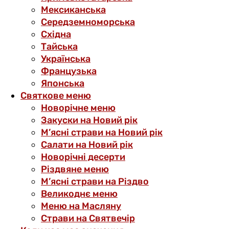
Мексиканська
Середземноморська
Східна
Тайська
Українська
Французька
Японська
Святкове меню
Новорічне меню
Закуски на Новий рік
М’ясні страви на Новий рік
Салати на Новий рік
Новорічні десерти
Різдвяне меню
М’ясні страви на Різдво
Великоднє меню
Меню на Масляну
Страви на Святвечір