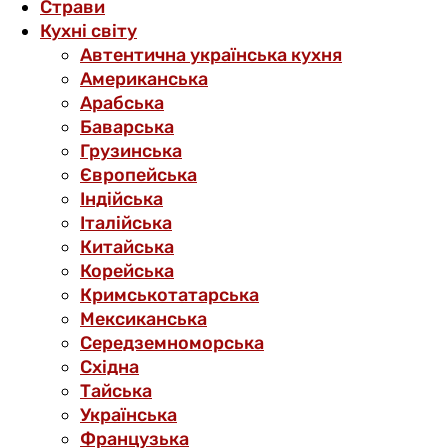
Страви
Кухні світу
Автентична українська кухня
Американська
Арабська
Баварська
Грузинська
Європейська
Індійська
Італійська
Китайська
Корейська
Кримськотатарська
Мексиканська
Середземноморська
Східна
Тайська
Українська
Французька