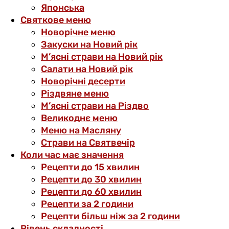
Японська
Святкове меню
Новорічне меню
Закуски на Новий рік
М’ясні страви на Новий рік
Салати на Новий рік
Новорічні десерти
Різдвяне меню
М’ясні страви на Різдво
Великоднє меню
Меню на Масляну
Страви на Святвечір
Коли час має значення
Рецепти до 15 хвилин
Рецепти до 30 хвилин
Рецепти до 60 хвилин
Рецепти за 2 години
Рецепти більш ніж за 2 години
Рівень складності