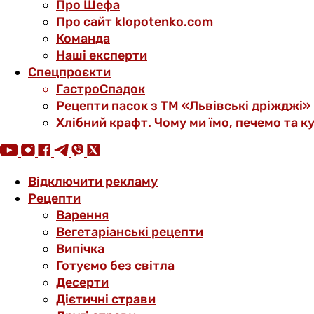
Про Шефа
Про сайт klopotenko.com
Команда
Наші експерти
Спецпроєкти
ГастроСпадок
Рецепти пасок з ТМ «Львівські дріжджі»
Хлібний крафт. Чому ми їмо, печемо та к
Відключити рекламу
Рецепти
Варення
Вегетаріанські рецепти
Випічка
Готуємо без світла
Десерти
Дієтичні страви