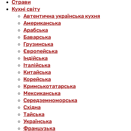
Страви
Кухні світу
Автентична українська кухня
Американська
Арабська
Баварська
Грузинська
Європейська
Індійська
Італійська
Китайська
Корейська
Кримськотатарська
Мексиканська
Середземноморська
Східна
Тайська
Українська
Французька