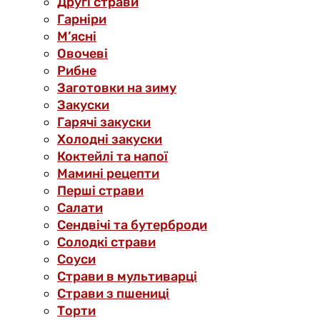
Другі страви
Гарніри
М’ясні
Овочеві
Рибне
Заготовки на зиму
Закуски
Гарячі закуски
Холодні закуски
Коктейлі та напої
Мамині рецепти
Перші страви
Салати
Сендвічі та бутерброди
Солодкі страви
Соуси
Страви в мультиварці
Страви з пшениці
Торти