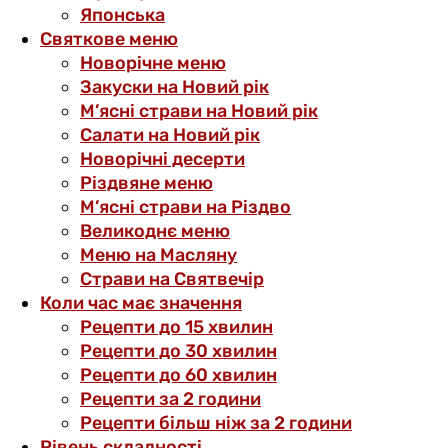
Японська
Святкове меню
Новорічне меню
Закуски на Новий рік
М’ясні страви на Новий рік
Салати на Новий рік
Новорічні десерти
Різдвяне меню
М’ясні страви на Різдво
Великоднє меню
Меню на Масляну
Страви на Святвечір
Коли час має значення
Рецепти до 15 хвилин
Рецепти до 30 хвилин
Рецепти до 60 хвилин
Рецепти за 2 години
Рецепти більш ніж за 2 години
Рівень складності