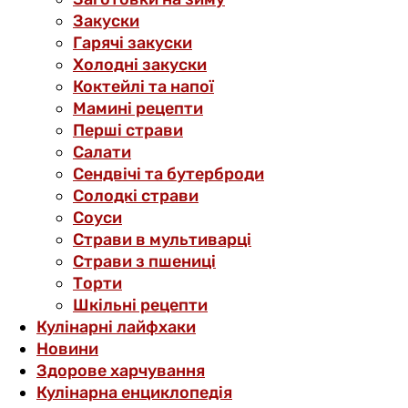
Закуски
Гарячі закуски
Холодні закуски
Коктейлі та напої
Мамині рецепти
Перші страви
Салати
Сендвічі та бутерброди
Солодкі страви
Соуси
Страви в мультиварці
Страви з пшениці
Торти
Шкільні рецепти
Кулінарні лайфхаки
Новини
Здорове харчування
Кулінарна енциклопедія