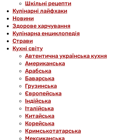
Шкільні рецепти
Кулінарні лайфхаки
Новини
Здорове харчування
Кулінарна енциклопедія
Страви
Кухні світу
Автентична українська кухня
Американська
Арабська
Баварська
Грузинська
Європейська
Індійська
Італійська
Китайська
Корейська
Кримськотатарська
Мексиканська