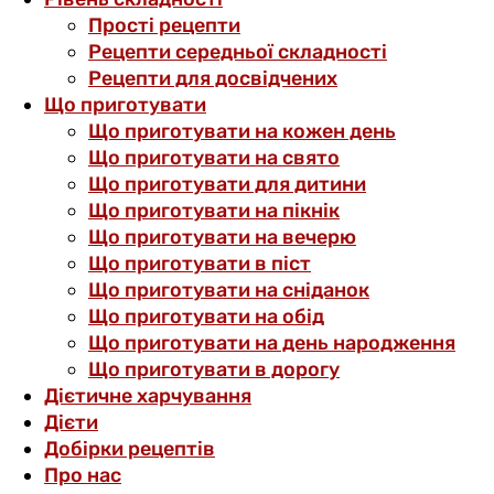
Прості рецепти
Рецепти середньої складності
Рецепти для досвідчених
Що приготувати
Що приготувати на кожен день
Що приготувати на свято
Що приготувати для дитини
Що приготувати на пікнік
Що приготувати на вечерю
Що приготувати в піст
Що приготувати на сніданок
Що приготувати на обід
Що приготувати на день народження
Що приготувати в дорогу
Дієтичне харчування
Дієти
Добірки рецептів
Про нас