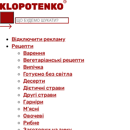
Skip
to
content
Відключити рекламу
Рецепти
Варення
Вегетаріанські рецепти
Випічка
Готуємо без світла
Десерти
Дієтичні страви
Другі страви
Гарніри
М’ясні
Овочеві
Рибне
Заготовки на зиму