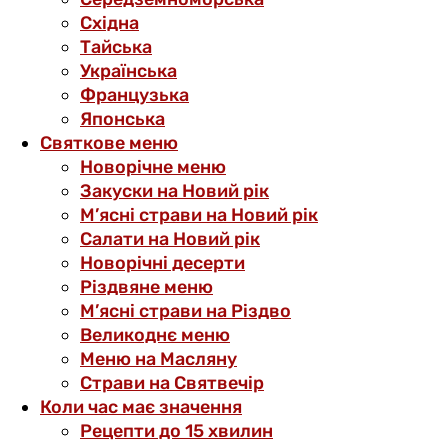
Східна
Тайська
Українська
Французька
Японська
Святкове меню
Новорічне меню
Закуски на Новий рік
М’ясні страви на Новий рік
Салати на Новий рік
Новорічні десерти
Різдвяне меню
М’ясні страви на Різдво
Великоднє меню
Меню на Масляну
Страви на Святвечір
Коли час має значення
Рецепти до 15 хвилин