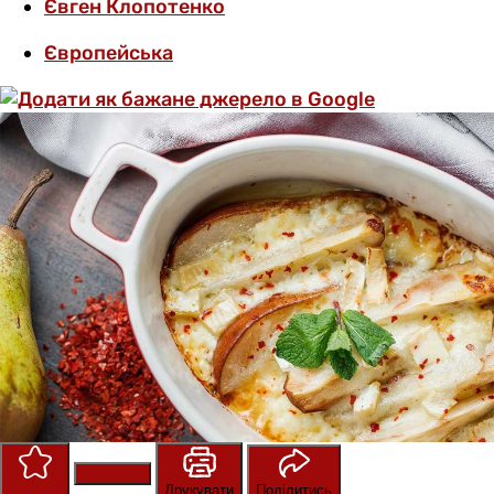
Євген Клопотенко
Європейська
Зберегти
Оцінити
Друкувати
Поділитись