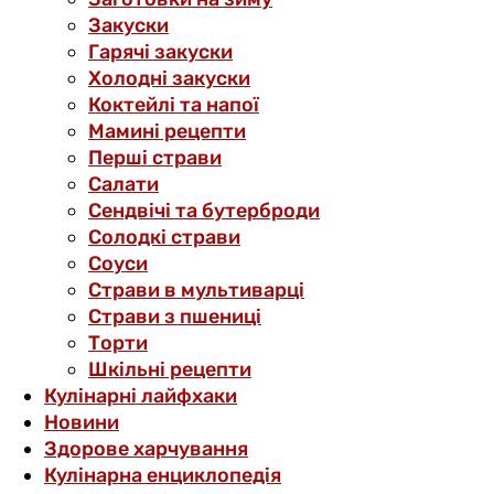
Закуски
Гарячі закуски
Холодні закуски
Коктейлі та напої
Мамині рецепти
Перші страви
Салати
Сендвічі та бутерброди
Солодкі страви
Соуси
Страви в мультиварці
Страви з пшениці
Торти
Шкільні рецепти
Кулінарні лайфхаки
Новини
Здорове харчування
Кулінарна енциклопедія