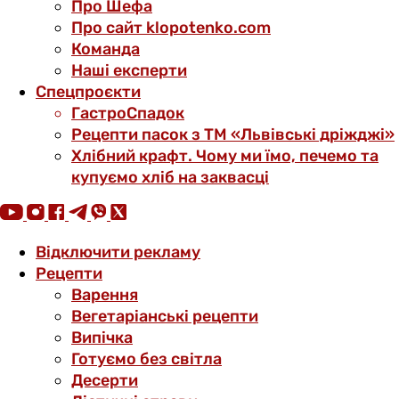
Про Шефа
Про сайт klopotenko.com
Команда
Наші експерти
Спецпроєкти
ГастроСпадок
Рецепти пасок з ТМ «Львівські дріжджі»
Хлібний крафт. Чому ми їмо, печемо та
купуємо хліб на заквасці
Відключити рекламу
Рецепти
Варення
Вегетаріанські рецепти
Випічка
Готуємо без світла
Десерти