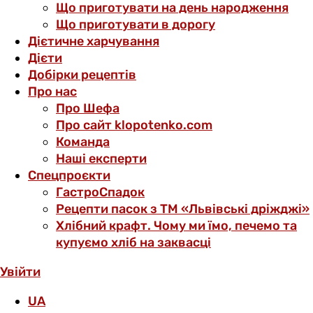
Що приготувати на день народження
Що приготувати в дорогу
Дієтичне харчування
Дієти
Добірки рецептів
Про нас
Про Шефа
Про сайт klopotenko.com
Команда
Наші експерти
Спецпроєкти
ГастроСпадок
Рецепти пасок з ТМ «Львівські дріжджі»
Хлібний крафт. Чому ми їмо, печемо та
купуємо хліб на заквасці
Увійти
UA