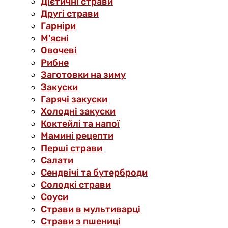
Дієтичні страви
Другі страви
Гарніри
М’ясні
Овочеві
Рибне
Заготовки на зиму
Закуски
Гарячі закуски
Холодні закуски
Коктейлі та напої
Мамині рецепти
Перші страви
Салати
Сендвічі та бутерброди
Солодкі страви
Соуси
Страви в мультиварці
Страви з пшениці