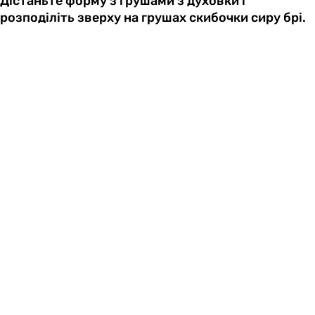
Дістаньте форму з грушами з духовки і
розподіліть зверху на грушах скибочки сиру брі.