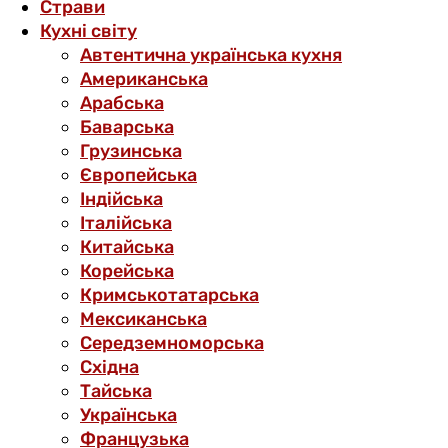
Страви
Кухні світу
Автентична українська кухня
Американська
Арабська
Баварська
Грузинська
Європейська
Індійська
Італійська
Китайська
Корейська
Кримськотатарська
Мексиканська
Середземноморська
Східна
Тайська
Українська
Французька