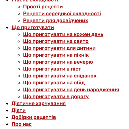
Прості рецепти
Рецепти середньої складності
Рецепти для досвідчених
Що приготувати
Що приготувати на кожен день
Що приготувати на свято
Що приготувати для дитини
Що приготувати на пікнік
Що приготувати на вечерю
Що приготувати в піст
Що приготувати на сніданок
Що приготувати на обід
Що приготувати на день народження
Що приготувати в дорогу
Дієтичне харчування
Дієти
Добірки рецептів
Про нас