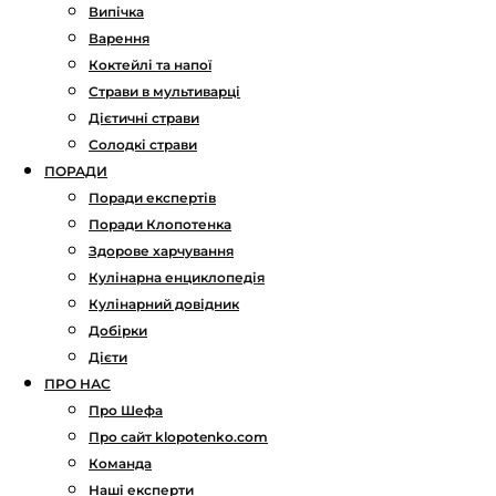
Випічка
Варення
Коктейлі та напої
Страви в мультиварці
Дієтичні страви
Солодкі страви
ПОРАДИ
Поради експертів
Поради Клопотенка
Здорове харчування
Кулінарна енциклопедія
Кулінарний довідник
Добірки
Дієти
ПРО НАС
Про Шефа
Про сайт klopotenko.com
Команда
Наші експерти