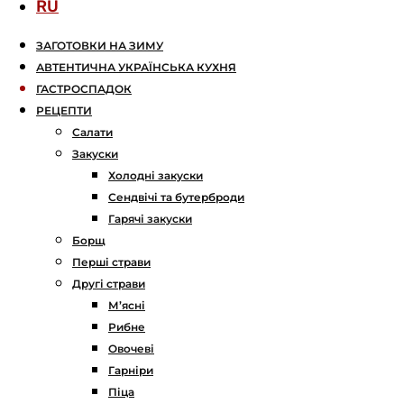
RU
ЗАГОТОВКИ НА ЗИМУ
АВТЕНТИЧНА УКРАЇНСЬКА КУХНЯ
ГАСТРОСПАДОК
РЕЦЕПТИ
Салати
Закуски
Холодні закуски
Сендвічі та бутерброди
Гарячі закуски
Борщ
Перші страви
Другі страви
М’ясні
Рибне
Овочеві
Гарніри
Піца