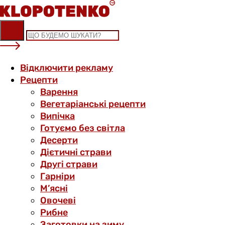
Skip
to
content
Відключити рекламу
Рецепти
Варення
Вегетаріанські рецепти
Випічка
Готуємо без світла
Десерти
Дієтичні страви
Другі страви
Гарніри
М’ясні
Овочеві
Рибне
Заготовки на зиму