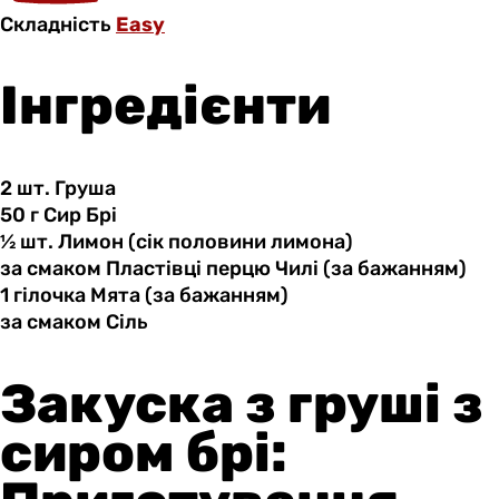
Складність
Easy
Інгредієнти
2 шт.
Груша
50 г
Сир
Брі
½ шт.
Лимон
(сік половини лимона)
за смаком
Пластівці
перцю Чилі (за бажанням)
1 гілочка
Мята
(за бажанням)
за смаком
Сіль
Закуска з груші з
сиром брі: