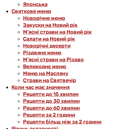
Японська
Святкове меню
Новорічне меню
Закуски на Новий рік
М’ясні страви на Новий рік
Салати на Новий рік
Новорічні десерти
Різдвяне меню
М’ясні страви на Різдво
Великоднє меню
Меню на Масляну
Страви на Святвечір
Коли час має значення
Рецепти до 15 хвилин
Рецепти до 30 хвилин
Рецепти до 60 хвилин
Рецепти за 2 години
Рецепти більш ніж за 2 години
Рівень складності