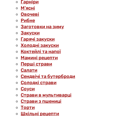
Гарніри
М’ясні
Овочеві
Рибне
Заготовки на зиму
Закуски
Гарячі закуски
Холодні закуски
Коктейлі та напої
Мамині рецепти
Перші страви
Салати
Сендвічі та бутерброди
Солодкі страви
Соуси
Страви в мультиварці
Страви з пшениці
Торти
Шкільні рецепти