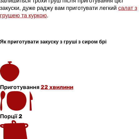
залишиться трохи груш після приготування цієї
закуски, дуже раджу вам приготувати легкий
салат з
грушею та куркою
.
Як приготувати закуску з груші з сиром
брі
Приготування
22 хвилини
Порції
2