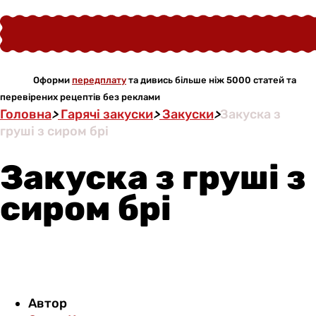
Оформи
передплату
та дивись більше ніж 5000 статей та
перевірених рецептів без реклами
Головна
>
Гарячі закуски
>
Закуски
>
Закуска з
груші з сиром брі
Закуска з груші з
сиром брі
Автор