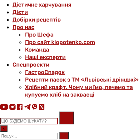
Дієтичне харчування
Дієти
Добірки рецептів
Про нас
Про Шефа
Про сайт klopotenko.com
Команда
Наші експерти
Спецпроєкти
ГастроСпадок
Рецепти пасок з ТМ «Львівські дріжджі»
Хлібний крафт. Чому ми їмо, печемо та
купуємо хліб на заквасці
×