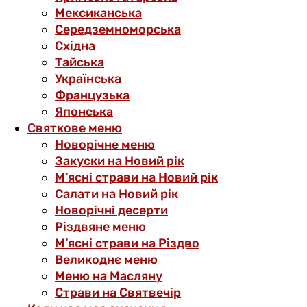
Мексиканська
Середземноморська
Східна
Тайська
Українська
Французька
Японська
Святкове меню
Новорічне меню
Закуски на Новий рік
М’ясні страви на Новий рік
Салати на Новий рік
Новорічні десерти
Різдвяне меню
М’ясні страви на Різдво
Великоднє меню
Меню на Масляну
Страви на Святвечір