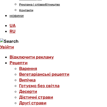
Реклама і співробітництво
Контакти
НОВИНИ
UA
RU
Увійти
Відключити рекламу
Рецепти
Варення
Вегетаріанські рецепти
Випічка
Готуємо без світла
Десерти
Дієтичні страви
Другі страви