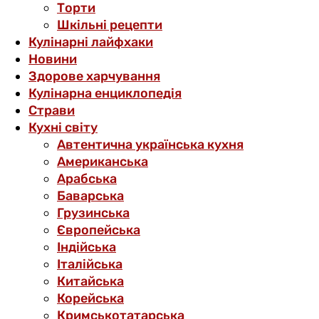
Торти
Шкільні рецепти
Кулінарні лайфхаки
Новини
Здорове харчування
Кулінарна енциклопедія
Страви
Кухні світу
Автентична українська кухня
Американська
Арабська
Баварська
Грузинська
Європейська
Індійська
Італійська
Китайська
Корейська
Кримськотатарська