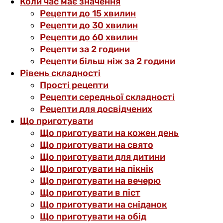
Коли час має значення
Рецепти до 15 хвилин
Рецепти до 30 хвилин
Рецепти до 60 хвилин
Рецепти за 2 години
Рецепти більш ніж за 2 години
Рівень складності
Прості рецепти
Рецепти середньої складності
Рецепти для досвідчених
Що приготувати
Що приготувати на кожен день
Що приготувати на свято
Що приготувати для дитини
Що приготувати на пікнік
Що приготувати на вечерю
Що приготувати в піст
Що приготувати на сніданок
Що приготувати на обід