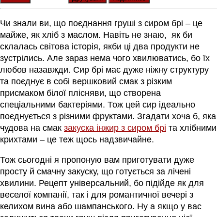
Чи знали ви, що поєднання груші з сиром брі – це
майже, як хліб з маслом. Навіть не знаю, як би
склалась світова історія, якби ці два продукти не
зустрілись. Але зараз нема чого хвилюватись, бо їх
любов назавжди. Сир брі має дуже ніжну структуру
та поєднує в собі вершковий смак з різким
присмаком білої плісняви, що створена
спеціальними бактеріями. Тож цей сир ідеально
поєднується з різними фруктами. Згадати хоча б, яка
чудова на смак
закуска інжир з сиром брі
та хлібними
крихтами – це теж щось надзвичайне.
Тож сьогодні я пропоную вам приготувати дуже
просту й смачну закуску, що готується за лічені
хвилини. Рецепт універсальний, бо підійде як для
веселої компанії, так і для романтичної вечері з
келихом вина або шампанського. Ну а якщо у вас