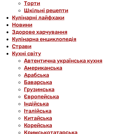
Торти
Шкільні рецепти
Кулінарні лайфхаки
Новини
Здорове харчування
Кулінарна енциклопедія
Страви
Кухні світу
Автентична українська кухня
Американська
Арабська
Баварська
Грузинська
Європейська
Індійська
Італійська
Китайська
Корейська
Кримськотатарська