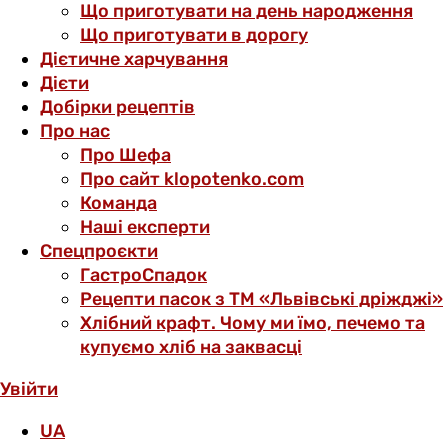
Що приготувати на день народження
Що приготувати в дорогу
Дієтичне харчування
Дієти
Добірки рецептів
Про нас
Про Шефа
Про сайт klopotenko.com
Команда
Наші експерти
Спецпроєкти
ГастроСпадок
Рецепти пасок з ТМ «Львівські дріжджі»
Хлібний крафт. Чому ми їмо, печемо та
купуємо хліб на заквасці
Увійти
UA