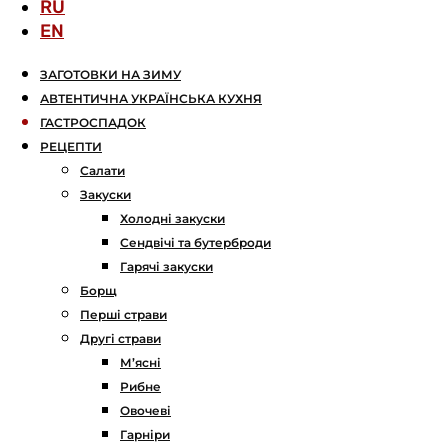
RU
EN
ЗАГОТОВКИ НА ЗИМУ
АВТЕНТИЧНА УКРАЇНСЬКА КУХНЯ
ГАСТРОСПАДОК
РЕЦЕПТИ
Салати
Закуски
Холодні закуски
Сендвічі та бутерброди
Гарячі закуски
Борщ
Перші страви
Другі страви
М’ясні
Рибне
Овочеві
Гарніри