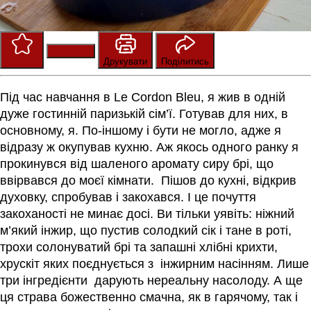
Зберегти
Оцінити
Друкувати
Поділитись
Під час навчання в Le Cordon Bleu, я жив в одній
дуже гостинній паризькій сім’ї. Готував для них, в
основному, я. По-іншому і бути не могло, адже я
відразу ж окупував кухню. Аж якось одного ранку я
прокинувся від шаленого аромату сиру брі, що
ввірвався до моєї кімнати. Пішов до кухні, відкрив
духовку, спробував і закохався. І це почуття
закоханості не минає досі. Ви тільки уявіть: ніжний
м’який інжир, що пустив солодкий сік і тане в роті,
трохи солонуватий брі та запашні хлібні крихти,
хрускіт яких поєднується з інжирним насінням. Лише
три інгредієнти дарують нереальну насолоду. А ще
ця страва божественно смачна, як в гарячому, так і