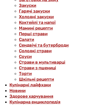
Закуски
Гарячі закуски
Холодні закуски
Коктейлі та напої
Мамині рецепти
Перші страви
Салати
Сендвічі та бутерброди
Солодкі страви
Соуси
Страви в мультиварці
Страви з пшениці
Торти
Шкільні рецепти
Кулінарні лайфхаки
Новини
Здорове харчування
Кулінарна енциклопедія