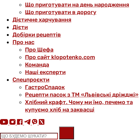
Що приготувати на день народження
Що приготувати в дорогу
Дієтичне харчування
Дієти
Добірки рецептів
Про нас
Про Шефа
Про сайт klopotenko.com
Команда
Наші експерти
Спецпроєкти
ГастроСпадок
Рецепти пасок з ТМ «Львівські дріжджі»
Хлібний крафт. Чому ми їмо, печемо та
купуємо хліб на заквасці