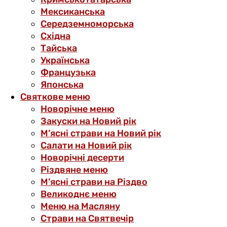
Мексиканська
Середземноморська
Східна
Тайська
Українська
Французька
Японська
Святкове меню
Новорічне меню
Закуски на Новий рік
М’ясні страви на Новий рік
Салати на Новий рік
Новорічні десерти
Різдвяне меню
М’ясні страви на Різдво
Великоднє меню
Меню на Масляну
Страви на Святвечір