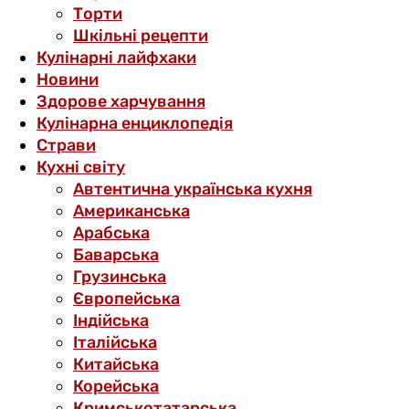
Торти
Шкільні рецепти
Кулінарні лайфхаки
Новини
Здорове харчування
Кулінарна енциклопедія
Страви
Кухні світу
Автентична українська кухня
Американська
Арабська
Баварська
Грузинська
Європейська
Індійська
Італійська
Китайська
Корейська
Кримськотатарська