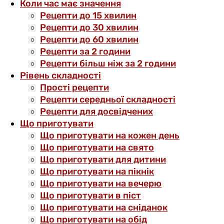
Коли час має значення
Рецепти до 15 хвилин
Рецепти до 30 хвилин
Рецепти до 60 хвилин
Рецепти за 2 години
Рецепти більш ніж за 2 години
Рівень складності
Прості рецепти
Рецепти середньої складності
Рецепти для досвідчених
Що приготувати
Що приготувати на кожен день
Що приготувати на свято
Що приготувати для дитини
Що приготувати на пікнік
Що приготувати на вечерю
Що приготувати в піст
Що приготувати на сніданок
Що приготувати на обід