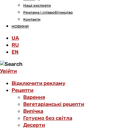
Наші експерти
Реклама і співробітництво
Контакти
НОВИНИ
UA
RU
EN
Увійти
Відключити рекламу
Рецепти
Варення
Вегетаріанські рецепти
Випічка
Готуємо без світла
Десерти