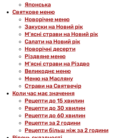
Японська
Святкове меню
Новорічне меню
Закуски на Новий рік
М’ясні страви на Новий рік
Салати на Новий рік
Новорічні десерти
Різдвяне меню
М’ясні страви на Різдво
Великоднє меню
Меню на Масляну
Страви на Святвечір
Коли час має значення
Рецепти до 15 хвилин
Рецепти до 30 хвилин
Рецепти до 60 хвилин
Рецепти за 2 години
Рецепти більш ніж за 2 години
Рівень складності