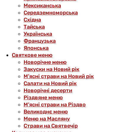
Мексиканська
Середземноморська
Східна
Тайська
Українська
Французька
Японська
Святкове меню
Новорічне меню
Закуски на Новий рік
М’ясні страви на Новий рік
Салати на Новий рік
Новорічні десерти
Різдвяне меню
М’ясні страви на Різдво
Великоднє меню
Меню на Масляну
Страви на Святвечір