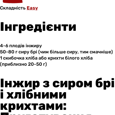
Складність
Easy
Інгредієнти
4-6 плодів
інжиру
50-80 г
сиру
брі (чим більше сиру, тим смачніше)
1 скибочка
хліба
або крихти білого хліба
(приблизно 20-50 г)
Інжир з сиром брі
і хлібними
крихтами: