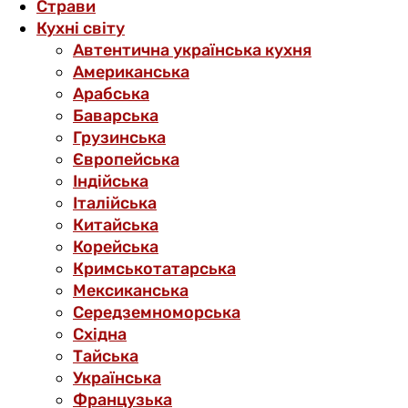
Страви
Кухні світу
Автентична українська кухня
Американська
Арабська
Баварська
Грузинська
Європейська
Індійська
Італійська
Китайська
Корейська
Кримськотатарська
Мексиканська
Середземноморська
Східна
Тайська
Українська
Французька