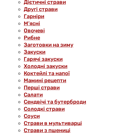
Дієтичні страви
Другі страви
Гарніри
М’ясні
Овочеві
Рибне
Заготовки на зиму
Закуски
Гарячі закуски
Холодні закуски
Коктейлі та напої
Мамині рецепти
Перші страви
Салати
Сендвічі та бутерброди
Солодкі страви
Соуси
Страви в мультиварці
Страви з пшениці