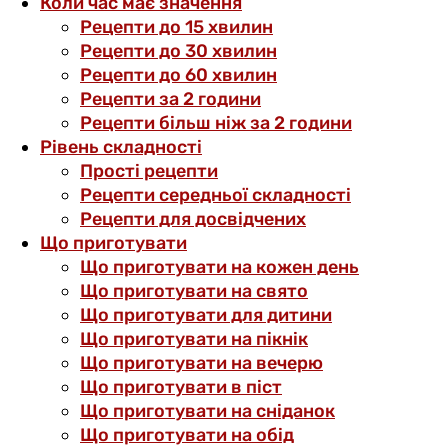
Коли час має значення
Рецепти до 15 хвилин
Рецепти до 30 хвилин
Рецепти до 60 хвилин
Рецепти за 2 години
Рецепти більш ніж за 2 години
Рівень складності
Прості рецепти
Рецепти середньої складності
Рецепти для досвідчених
Що приготувати
Що приготувати на кожен день
Що приготувати на свято
Що приготувати для дитини
Що приготувати на пікнік
Що приготувати на вечерю
Що приготувати в піст
Що приготувати на сніданок
Що приготувати на обід