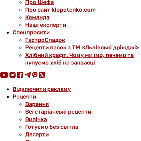
Про Шефа
Про сайт klopotenko.com
Команда
Наші експерти
Спецпроєкти
ГастроСпадок
Рецепти пасок з ТМ «Львівські дріжджі»
Хлібний крафт. Чому ми їмо, печемо та
купуємо хліб на заквасці
Відключити рекламу
Рецепти
Варення
Вегетаріанські рецепти
Випічка
Готуємо без світла
Десерти