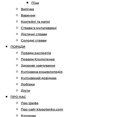
Піца
Випічка
Варення
Коктейлі та напої
Страви в мультиварці
Дієтичні страви
Солодкі страви
ПОРАДИ
Поради експертів
Поради Клопотенка
Здорове харчування
Кулінарна енциклопедія
Кулінарний довідник
Добірки
Дієти
ПРО НАС
Про Шефа
Про сайт klopotenko.com
Команда