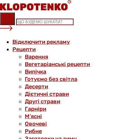
Skip
to
content
Відключити рекламу
Рецепти
Варення
Вегетаріанські рецепти
Випічка
Готуємо без світла
Десерти
Дієтичні страви
Другі страви
Гарніри
М’ясні
Овочеві
Рибне
Заготовки на зиму