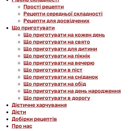
Прості рецепти
Рецепти середньої складності
Рецепти для досвідчених
Що приготувати
Що приготувати на кожен день
Що приготувати на свято
Що приготувати для дитини
Що приготувати на пікнік
Що приготувати на вечерю
Що приготувати в піст
Що приготувати на сніданок
Що приготувати на обід
Що приготувати на день народження
Що приготувати в дорогу
Дієтичне харчування
Дієти
Добірки рецептів
Про нас