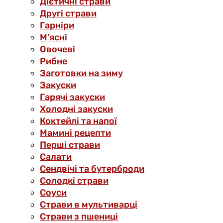
Дієтичні страви
Другі страви
Гарніри
М’ясні
Овочеві
Рибне
Заготовки на зиму
Закуски
Гарячі закуски
Холодні закуски
Коктейлі та напої
Мамині рецепти
Перші страви
Салати
Сендвічі та бутерброди
Солодкі страви
Соуси
Страви в мультиварці
Страви з пшениці