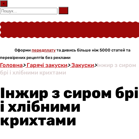
×
Оформи
передплату
та дивись більше ніж 5000 статей та
перевірених рецептів без реклами
Головна
>
Гарячі закуски
>
Закуски
>
Інжир з сиром
брі і хлібними крихтами
Інжир з сиром брі
і хлібними
крихтами