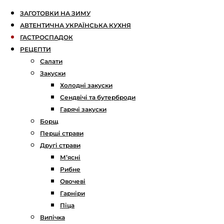
ЗАГОТОВКИ НА ЗИМУ
АВТЕНТИЧНА УКРАЇНСЬКА КУХНЯ
ГАСТРОСПАДОК
РЕЦЕПТИ
Салати
Закуски
Холодні закуски
Сендвічі та бутерброди
Гарячі закуски
Борщ
Перші страви
Другі страви
М’ясні
Рибне
Овочеві
Гарніри
Піца
Випічка