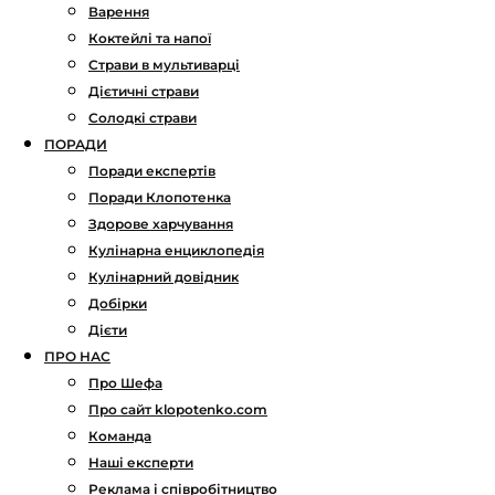
Варення
Коктейлі та напої
Страви в мультиварці
Дієтичні страви
Солодкі страви
ПОРАДИ
Поради експертів
Поради Клопотенка
Здорове харчування
Кулінарна енциклопедія
Кулінарний довідник
Добірки
Дієти
ПРО НАС
Про Шефа
Про сайт klopotenko.com
Команда
Наші експерти
Реклама і співробітництво