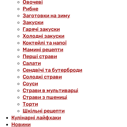
Овочеві
Рибне
Заготовки на зиму
Закуски
Гарячі закуски
Холодні закуски
Коктейлі та напої
Мамині рецепти
Перші страви
Салати
Сендвічі та бутерброди
Солодкі страви
Соуси
Страви в мультиварці
Страви з пшениці
Торти
Шкільні рецепти
Кулінарні лайфхаки
Новини