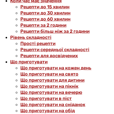
Коли час має значення
Рецепти до 15 хвилин
Рецепти до 30 хвилин
Рецепти до 60 хвилин
Рецепти за 2 години
Рецепти більш ніж за 2 години
Рівень складності
Прості рецепти
Рецепти середньої складності
Рецепти для досвідчених
Що приготувати
Що приготувати на кожен день
Що приготувати на свято
Що приготувати для дитини
Що приготувати на пікнік
Що приготувати на вечерю
Що приготувати в піст
Що приготувати на сніданок
Що приготувати на обід