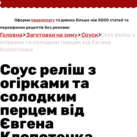
Оформи
передплату
та дивись більше ніж 5000 статей та
перевірених рецептів без реклами
Головна
>
Заготовки на зиму
>
Соуси
>
Соус реліш з
огірками та солодким перцем від Євгена
Клопотенка
Соус реліш з
огірками та
солодким
перцем від
Євгена
Клопотенка