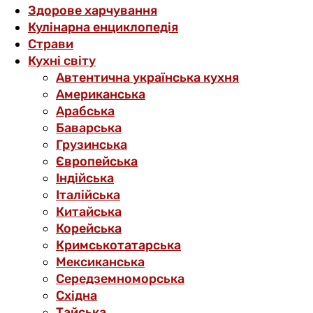
Здорове харчування
Кулінарна енциклопедія
Страви
Кухні світу
Автентична українська кухня
Американська
Арабська
Баварська
Грузинська
Європейська
Індійська
Італійська
Китайська
Корейська
Кримськотатарська
Мексиканська
Середземноморська
Східна
Тайська