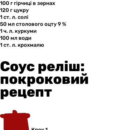
100 г
гірчиці
в зернах
120 г
цукру
1 ст.
л.
солі
50 мл
столового
оцту 9 %
1 ч.
л.
куркуми
100 мл
води
1 ст.
л.
крохмалю
Соус реліш:
покроковий
рецепт
Крок 1