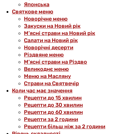
Японська
Святкове меню
Новорічне меню
Закуски на Новий рік
М’ясні страви на Новий рік
Салати на Новий рік
Новорічні десерти
Різдвяне меню
М’ясні страви на Різдво
Великоднє меню
Меню на Масляну
Страви на Святвечір
Коли час має значення
Рецепти до 15 хвилин
Рецепти до 30 хвилин
Рецепти до 60 хвилин
Рецепти за 2 години
Рецепти більш ніж за 2 години
Рівень складності