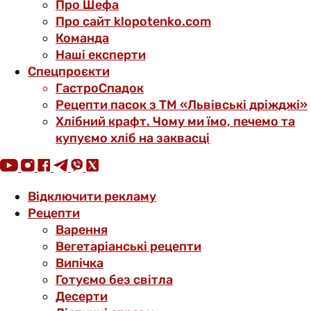
Про Шефа
Про сайт klopotenko.com
Команда
Наші експерти
Спецпроєкти
ГастроСпадок
Рецепти пасок з ТМ «Львівські дріжджі»
Хлібний крафт. Чому ми їмо, печемо та
купуємо хліб на заквасці
Відключити рекламу
Рецепти
Варення
Вегетаріанські рецепти
Випічка
Готуємо без світла
Десерти