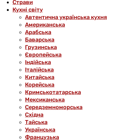
Страви
Кухні світу
Автентична українська кухня
Американська
Арабська
Баварська
Грузинська
Європейська
Індійська
Італійська
Китайська
Корейська
Кримськотатарська
Мексиканська
Середземноморська
Східна
Тайська
Українська
Французька