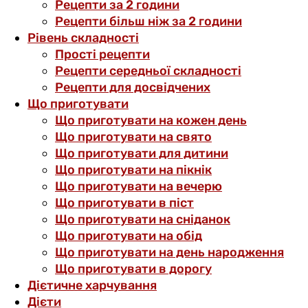
Рецепти за 2 години
Рецепти більш ніж за 2 години
Рівень складності
Прості рецепти
Рецепти середньої складності
Рецепти для досвідчених
Що приготувати
Що приготувати на кожен день
Що приготувати на свято
Що приготувати для дитини
Що приготувати на пікнік
Що приготувати на вечерю
Що приготувати в піст
Що приготувати на сніданок
Що приготувати на обід
Що приготувати на день народження
Що приготувати в дорогу
Дієтичне харчування
Дієти