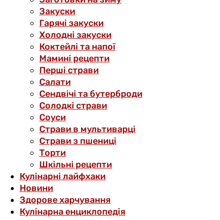
Закуски
Гарячі закуски
Холодні закуски
Коктейлі та напої
Мамині рецепти
Перші страви
Салати
Сендвічі та бутерброди
Солодкі страви
Соуси
Страви в мультиварці
Страви з пшениці
Торти
Шкільні рецепти
Кулінарні лайфхаки
Новини
Здорове харчування
Кулінарна енциклопедія