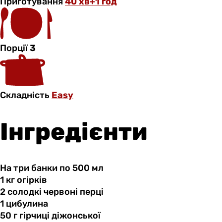
Приготування
40 хв+1 год
Порції
3
Складність
Easy
Інгредієнти
На три банки по 500 мл
1 кг
огірків
2 солодкі
червоні
перці
1 цибулина
50 г
гірчиці
діжонської