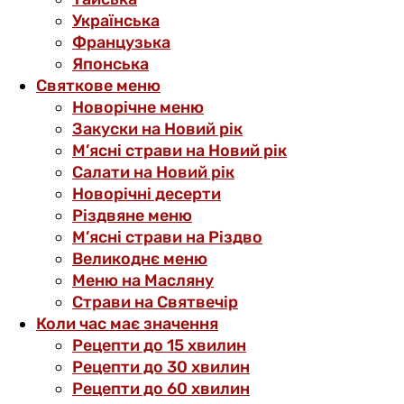
Українська
Французька
Японська
Святкове меню
Новорічне меню
Закуски на Новий рік
М’ясні страви на Новий рік
Салати на Новий рік
Новорічні десерти
Різдвяне меню
М’ясні страви на Різдво
Великоднє меню
Меню на Масляну
Страви на Святвечір
Коли час має значення
Рецепти до 15 хвилин
Рецепти до 30 хвилин
Рецепти до 60 хвилин