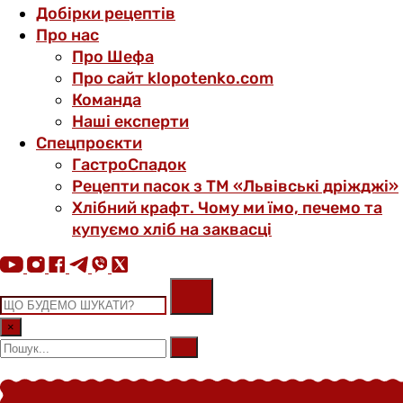
Добірки рецептів
Про нас
Про Шефа
Про сайт klopotenko.com
Команда
Наші експерти
Спецпроєкти
ГастроСпадок
Рецепти пасок з ТМ «Львівські дріжджі»
Хлібний крафт. Чому ми їмо, печемо та
купуємо хліб на заквасці
×