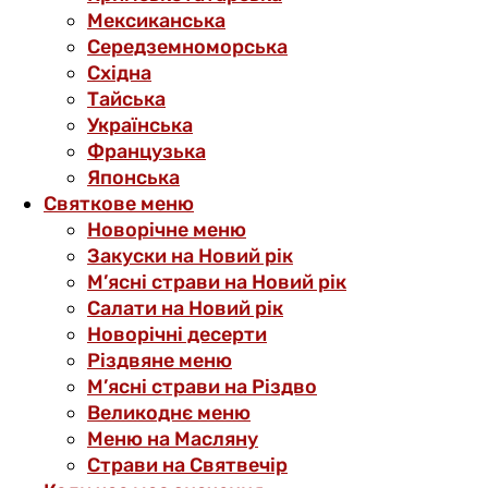
Мексиканська
Середземноморська
Східна
Тайська
Українська
Французька
Японська
Святкове меню
Новорічне меню
Закуски на Новий рік
М’ясні страви на Новий рік
Салати на Новий рік
Новорічні десерти
Різдвяне меню
М’ясні страви на Різдво
Великоднє меню
Меню на Масляну
Страви на Святвечір