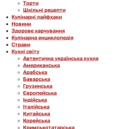
Торти
Шкільні рецепти
Кулінарні лайфхаки
Новини
Здорове харчування
Кулінарна енциклопедія
Страви
Кухні світу
Автентична українська кухня
Американська
Арабська
Баварська
Грузинська
Європейська
Індійська
Італійська
Китайська
Корейська
Кримськотатарська