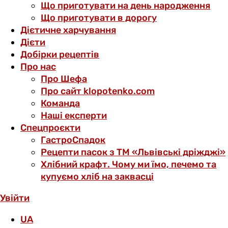
Що приготувати на день народження
Що приготувати в дорогу
Дієтичне харчування
Дієти
Добірки рецептів
Про нас
Про Шефа
Про сайт klopotenko.com
Команда
Наші експерти
Спецпроєкти
ГастроСпадок
Рецепти пасок з ТМ «Львівські дріжджі»
Хлібний крафт. Чому ми їмо, печемо та
купуємо хліб на заквасці
Увійти
UA