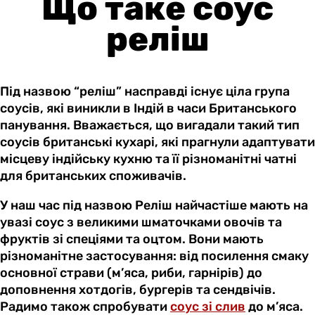
Що таке соус
реліш
Під назвою “реліш” насправді існує ціла група
соусів, які виникли в Індій в часи Британського
панування. Вважається, що вигадали такий тип
соусів британські кухарі, які прагнули адаптувати
місцеву індійську кухню та її різноманітні чатні
для британських споживачів.
У наш час під назвою Реліш найчастіше мають на
увазі соус з великими шматочками овочів та
фруктів зі спеціями та оцтом. Вони мають
різноманітне застосування: від посилення смаку
основної страви (м’яса, риби, гарнірів) до
доповнення хотдогів, бургерів та сендвічів.
Радимо також спробувати
соус зі слив
до м’яса.