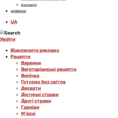
Контакти
НОВИНИ
UA
Увійти
Відключити рекламу
Рецепти
Варення
Вегетаріанські рецепти
Випічка
Готуємо без світла
Десерти
Дієтичні страви
Другі страви
Гарніри
М’ясні