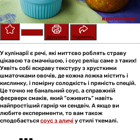
Зберегти
Оцінити
Друкувати
Поділитись
У кулінарії є речі, які миттєво роблять страву
цікавою та смачнішою, і соус реліш саме з таких!
Уявіть собі яскраву текстуру з хрусткими
шматочками овочів, де кожна ложка містить і
кислинку, і помірну солодкість і пряність спецій.
Це точно не банальний соус, а справжній
феєрверк смаків, який “оживить” навіть
найпростіший гарнір чи сендвіч. А якщо ви
любите експерименти, то вам також
сподобається
соус з аличі
у стилі ткемалі.