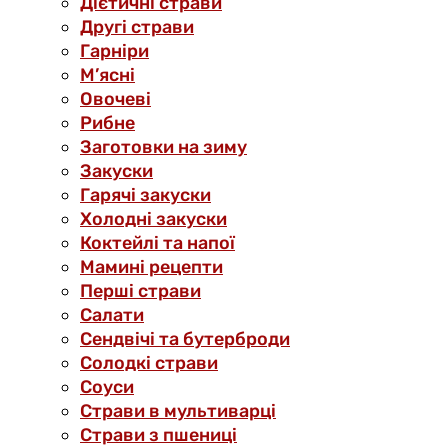
Дієтичні страви
Другі страви
Гарніри
М’ясні
Овочеві
Рибне
Заготовки на зиму
Закуски
Гарячі закуски
Холодні закуски
Коктейлі та напої
Мамині рецепти
Перші страви
Салати
Сендвічі та бутерброди
Солодкі страви
Соуси
Страви в мультиварці
Страви з пшениці