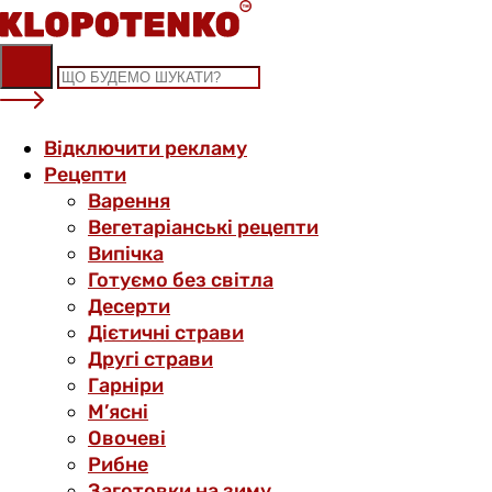
Skip
to
content
Відключити рекламу
Рецепти
Варення
Вегетаріанські рецепти
Випічка
Готуємо без світла
Десерти
Дієтичні страви
Другі страви
Гарніри
М’ясні
Овочеві
Рибне
Заготовки на зиму