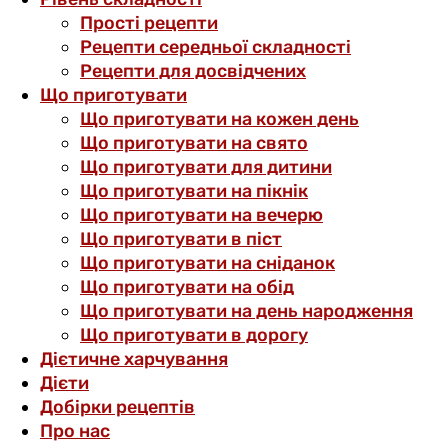
Прості рецепти
Рецепти середньої складності
Рецепти для досвідчених
Що приготувати
Що приготувати на кожен день
Що приготувати на свято
Що приготувати для дитини
Що приготувати на пікнік
Що приготувати на вечерю
Що приготувати в піст
Що приготувати на сніданок
Що приготувати на обід
Що приготувати на день народження
Що приготувати в дорогу
Дієтичне харчування
Дієти
Добірки рецептів
Про нас