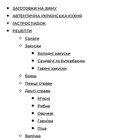
ЗАГОТОВКИ НА ЗИМУ
АВТЕНТИЧНА УКРАЇНСЬКА КУХНЯ
ГАСТРОСПАДОК
РЕЦЕПТИ
Салати
Закуски
Холодні закуски
Сендвічі та бутерброди
Гарячі закуски
Борщ
Перші страви
Другі страви
М’ясні
Рибне
Овочеві
Гарніри
Піца
Випічка