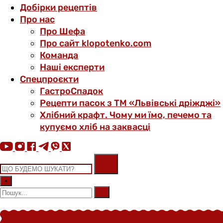
Добірки рецептів
Про нас
Про Шефа
Про сайт klopotenko.com
Команда
Наші експерти
Спецпроєкти
ГастроСпадок
Рецепти пасок з ТМ «Львівські дріжджі»
Хлібний крафт. Чому ми їмо, печемо та
купуємо хліб на заквасці
×