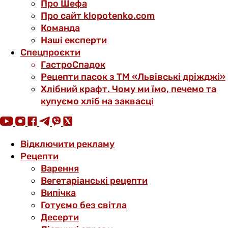
Про Шефа
Про сайт klopotenko.com
Команда
Наші експерти
Спецпроєкти
ГастроСпадок
Рецепти пасок з ТМ «Львівські дріжджі»
Хлібний крафт. Чому ми їмо, печемо та
купуємо хліб на заквасці
Відключити рекламу
Рецепти
Варення
Вегетаріанські рецепти
Випічка
Готуємо без світла
Десерти