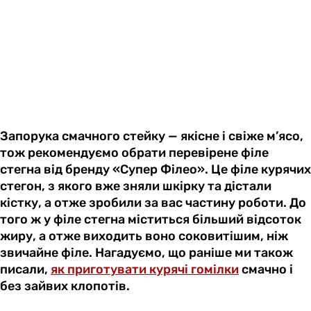
Запорука смачного стейку — якісне і свіже м’ясо,
тож рекомендуємо обрати перевірене філе
стегна від бренду «Супер Філео». Це філе курячих
стегон, з якого вже зняли шкірку та дістали
кістку, а отже зробили за вас частину роботи. До
того ж у філе стегна міститься більший відсоток
жиру, а отже виходить воно соковитішим, ніж
звичайне філе. Нагадуємо, що раніше ми також
писали,
як приготувати курячі гомілки
смачно і
без зайвих клопотів.