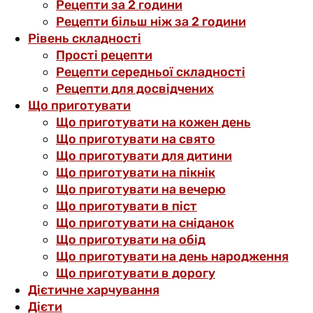
Рецепти за 2 години
Рецепти більш ніж за 2 години
Рівень складності
Прості рецепти
Рецепти середньої складності
Рецепти для досвідчених
Що приготувати
Що приготувати на кожен день
Що приготувати на свято
Що приготувати для дитини
Що приготувати на пікнік
Що приготувати на вечерю
Що приготувати в піст
Що приготувати на сніданок
Що приготувати на обід
Що приготувати на день народження
Що приготувати в дорогу
Дієтичне харчування
Дієти