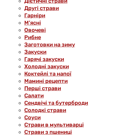
Дієтичні страви
Другі страви
Гарніри
М’ясні
Овочеві
Рибне
Заготовки на зиму
Закуски
Гарячі закуски
Холодні закуски
Коктейлі та напої
Мамині рецепти
Перші страви
Салати
Сендвічі та бутерброди
Солодкі страви
Соуси
Страви в мультиварці
Страви з пшениці