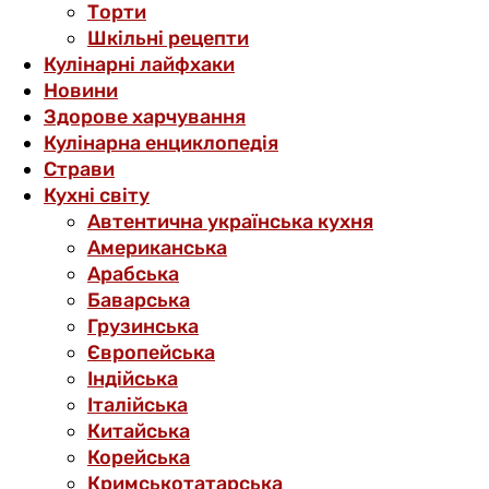
Торти
Шкільні рецепти
Кулінарні лайфхаки
Новини
Здорове харчування
Кулінарна енциклопедія
Страви
Кухні світу
Автентична українська кухня
Американська
Арабська
Баварська
Грузинська
Європейська
Індійська
Італійська
Китайська
Корейська
Кримськотатарська