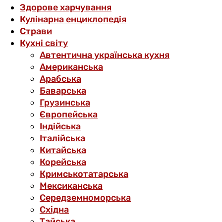
Здорове харчування
Кулінарна енциклопедія
Страви
Кухні світу
Автентична українська кухня
Американська
Арабська
Баварська
Грузинська
Європейська
Індійська
Італійська
Китайська
Корейська
Кримськотатарська
Мексиканська
Середземноморська
Східна
Тайська