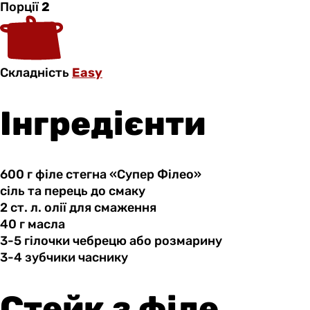
Порції
2
Складність
Easy
Інгредієнти
600 г
філе
стегна «Супер Філео»
сіль та
перець
до смаку
2 ст.
л.
олії для смаження
40 г
масла
3-5 гілочки
чебрецю
або розмарину
3-4 зубчики
часнику
Стейк з філе