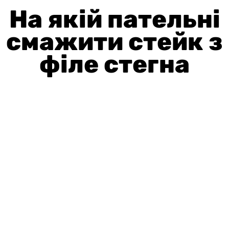
На якій пательні
смажити стейк з
філе стегна