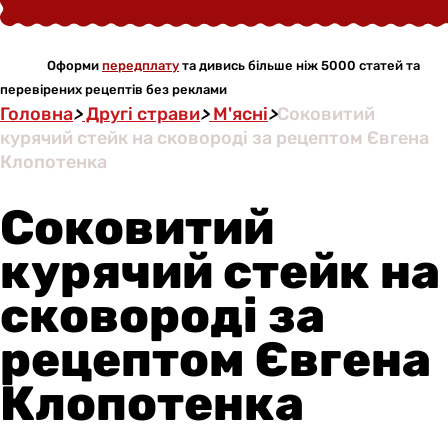
Оформи
передплату
та дивись більше ніж 5000 статей та
перевірених рецептів без реклами
Головна
>
Другі страви
>
М'ясні
>
Соковитий
курячий стейк на сковороді за рецептом Євгена
Клопотенка
Соковитий
курячий стейк на
сковороді за
рецептом Євгена
Клопотенка