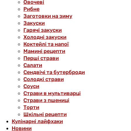
Овочеві
Рибне
Заготовки на зиму
Закуски
Гарячі закуски
Холодні закуски
Коктейлі та напої
Мамині рецепти
Перші страви
Салати
Сендвічі та бутерброди
Солодкі страви
Соуси
Страви в мультиварці
Страви з пшениці
Торти
Шкільні рецепти
Кулінарні лайфхаки
Новини