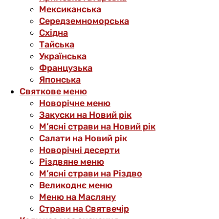
Мексиканська
Середземноморська
Східна
Тайська
Українська
Французька
Японська
Святкове меню
Новорічне меню
Закуски на Новий рік
М’ясні страви на Новий рік
Салати на Новий рік
Новорічні десерти
Різдвяне меню
М’ясні страви на Різдво
Великоднє меню
Меню на Масляну
Страви на Святвечір