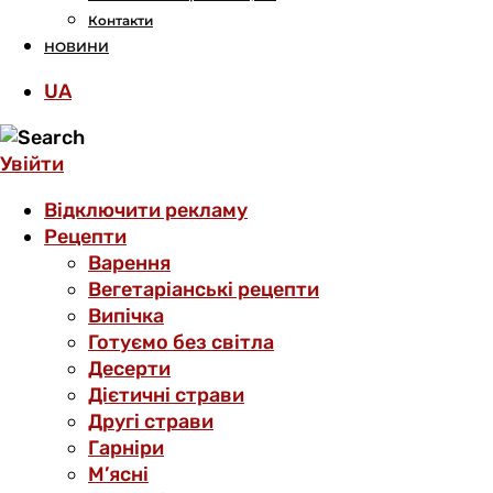
Контакти
НОВИНИ
UA
Увійти
Відключити рекламу
Рецепти
Варення
Вегетаріанські рецепти
Випічка
Готуємо без світла
Десерти
Дієтичні страви
Другі страви
Гарніри
М’ясні