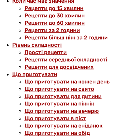
Коли час має значення
Рецепти до 15 хвилин
Рецепти до 30 хвилин
Рецепти до 60 хвилин
Рецепти за 2 години
Рецепти більш ніж за 2 години
Рівень складності
Прості рецепти
Рецепти середньої складності
Рецепти для досвідчених
Що приготувати
Що приготувати на кожен день
Що приготувати на свято
Що приготувати для дитини
Що приготувати на пікнік
Що приготувати на вечерю
Що приготувати в піст
Що приготувати на сніданок
Що приготувати на обід