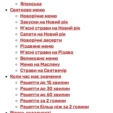
Японська
Святкове меню
Новорічне меню
Закуски на Новий рік
М’ясні страви на Новий рік
Салати на Новий рік
Новорічні десерти
Різдвяне меню
М’ясні страви на Різдво
Великоднє меню
Меню на Масляну
Страви на Святвечір
Коли час має значення
Рецепти до 15 хвилин
Рецепти до 30 хвилин
Рецепти до 60 хвилин
Рецепти за 2 години
Рецепти більш ніж за 2 години
Рівень складності