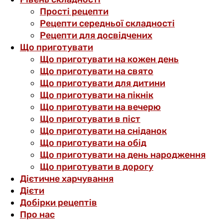
Прості рецепти
Рецепти середньої складності
Рецепти для досвідчених
Що приготувати
Що приготувати на кожен день
Що приготувати на свято
Що приготувати для дитини
Що приготувати на пікнік
Що приготувати на вечерю
Що приготувати в піст
Що приготувати на сніданок
Що приготувати на обід
Що приготувати на день народження
Що приготувати в дорогу
Дієтичне харчування
Дієти
Добірки рецептів
Про нас