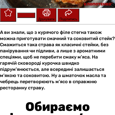
Зберегти
Оцінити
Друкувати
Поділитись
А ви знали, що з курячого філе стегна також
можна приготувати смачний та соковитий стейк?
Смажиться така страва як класичні стейки, без
панірування чи підливи, а лише з ароматними
спеціями, щоб не перебити смаку м’яса. На
гарячій сковороді курочка швидко
підрум’янюється, але всередині залишається
м’якою та соковитою. Ну а шматочок масла та
чебрець перетворюють м’ясо в справжню
ресторанну страву.
Обираємо