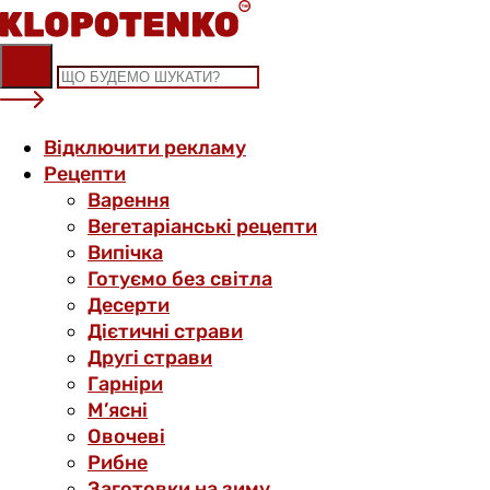
Skip
to
content
Відключити рекламу
Рецепти
Варення
Вегетаріанські рецепти
Випічка
Готуємо без світла
Десерти
Дієтичні страви
Другі страви
Гарніри
М’ясні
Овочеві
Рибне
Заготовки на зиму