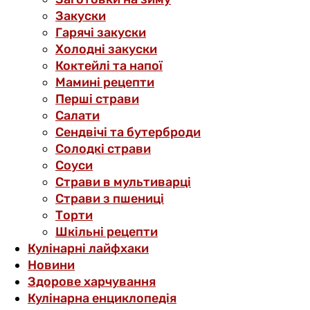
Закуски
Гарячі закуски
Холодні закуски
Коктейлі та напої
Мамині рецепти
Перші страви
Салати
Сендвічі та бутерброди
Солодкі страви
Соуси
Страви в мультиварці
Страви з пшениці
Торти
Шкільні рецепти
Кулінарні лайфхаки
Новини
Здорове харчування
Кулінарна енциклопедія