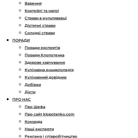
Варення
Коктейлі та напої
Страви в мультиварці
Дієтичні страви
Солодкі страви
ПОРАДИ
Поради експертів
Поради Клопотенка
Здорове харчування
Кулінарна енциклопедія
Кулінарний довідник
Добірки
Дієти
ПРО НАС
Про Шефа
Про сайт klopotenko.com
Команда
Наші експерти
Реклама і співробітництво