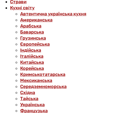
Страви
Кухні світу
Автентична українська кухня
Американська
Арабська
Баварська
Грузинська
Європейська
Індійська
Італійська
Китайська
Корейська
Кримськотатарська
Мексиканська
Середземноморська
Східна
Тайська
Українська
Французька