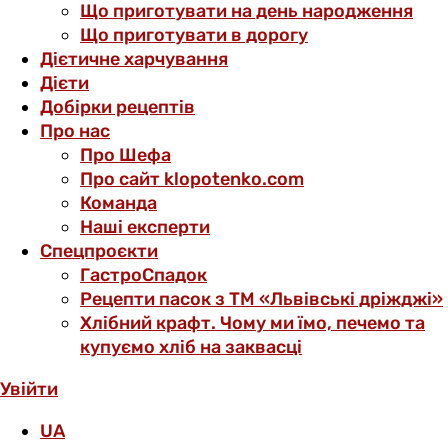
Що приготувати на день народження
Що приготувати в дорогу
Дієтичне харчування
Дієти
Добірки рецептів
Про нас
Про Шефа
Про сайт klopotenko.com
Команда
Наші експерти
Спецпроєкти
ГастроСпадок
Рецепти пасок з ТМ «Львівські дріжджі»
Хлібний крафт. Чому ми їмо, печемо та
купуємо хліб на заквасці
Увійти
UA