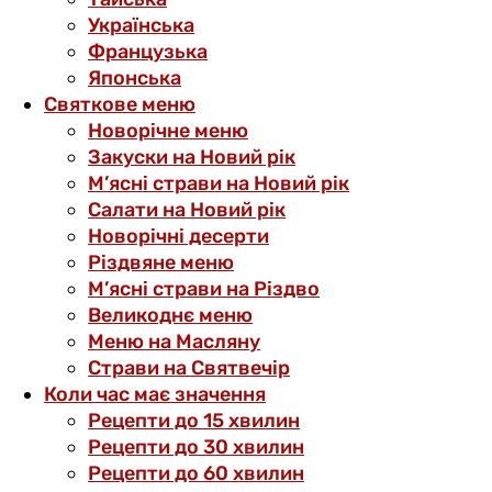
Українська
Французька
Японська
Святкове меню
Новорічне меню
Закуски на Новий рік
М’ясні страви на Новий рік
Салати на Новий рік
Новорічні десерти
Різдвяне меню
М’ясні страви на Різдво
Великоднє меню
Меню на Масляну
Страви на Святвечір
Коли час має значення
Рецепти до 15 хвилин
Рецепти до 30 хвилин
Рецепти до 60 хвилин