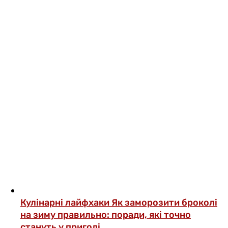
Кулінарні лайфхаки
Як заморозити броколі
на зиму правильно: поради, які точно
стануть у пригоді