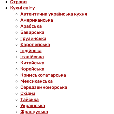
Страви
Кухні світу
Автентична українська кухня
Американська
Арабська
Баварська
Грузинська
Європейська
Індійська
Італійська
Китайська
Корейська
Кримськотатарська
Мексиканська
Середземноморська
Східна
Тайська
Українська
Французька