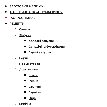
ЗАГОТОВКИ НА ЗИМУ
АВТЕНТИЧНА УКРАЇНСЬКА КУХНЯ
ГАСТРОСПАДОК
РЕЦЕПТИ
Салати
Закуски
Холодні закуски
Сендвічі та бутерброди
Гарячі закуски
Борщ
Перші страви
Другі страви
М’ясні
Рибне
Овочеві
Гарніри
Піца
Випічка