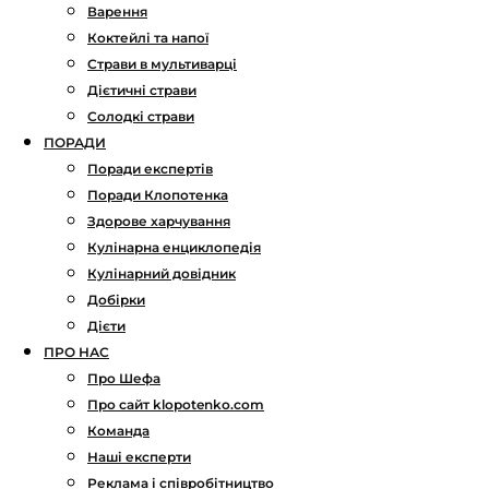
Варення
Коктейлі та напої
Страви в мультиварці
Дієтичні страви
Солодкі страви
ПОРАДИ
Поради експертів
Поради Клопотенка
Здорове харчування
Кулінарна енциклопедія
Кулінарний довідник
Добірки
Дієти
ПРО НАС
Про Шефа
Про сайт klopotenko.com
Команда
Наші експерти
Реклама і співробітництво