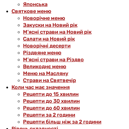
Японська
Святкове меню
Новорічне меню
Закуски на Новий рік
М’ясні страви на Новий рік
Салати на Новий рік
Новорічні десерти
Різдвяне меню
М’ясні страви на Різдво
Великоднє меню
Меню на Масляну
Страви на Святвечір
Коли час має значення
Рецепти до 15 хвилин
Рецепти до 30 хвилин
Рецепти до 60 хвилин
Рецепти за 2 години
Рецепти більш ніж за 2 години
Рівень складності