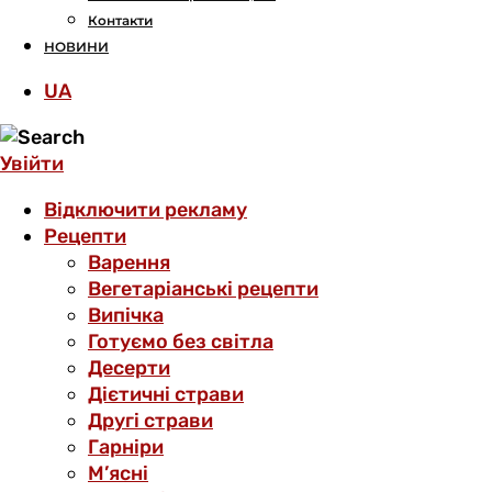
Контакти
НОВИНИ
UA
Увійти
Відключити рекламу
Рецепти
Варення
Вегетаріанські рецепти
Випічка
Готуємо без світла
Десерти
Дієтичні страви
Другі страви
Гарніри
М’ясні