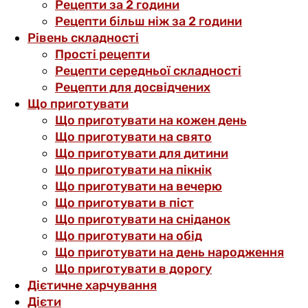
Рецепти за 2 години
Рецепти більш ніж за 2 години
Рівень складності
Прості рецепти
Рецепти середньої складності
Рецепти для досвідчених
Що приготувати
Що приготувати на кожен день
Що приготувати на свято
Що приготувати для дитини
Що приготувати на пікнік
Що приготувати на вечерю
Що приготувати в піст
Що приготувати на сніданок
Що приготувати на обід
Що приготувати на день народження
Що приготувати в дорогу
Дієтичне харчування
Дієти