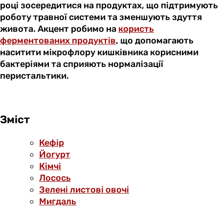
році зосередитися на продуктах, що підтримують
роботу травної системи та зменшують здуття
живота. Акцент робимо на
користь
ферментованих продуктів
, що допомагають
наситити мікрофлору кишківника корисними
бактеріями та сприяють нормалізації
перистальтики.
Зміст
Кефір
Йогурт
Кімчі
Лосось
Зелені листові овочі
Мигдаль