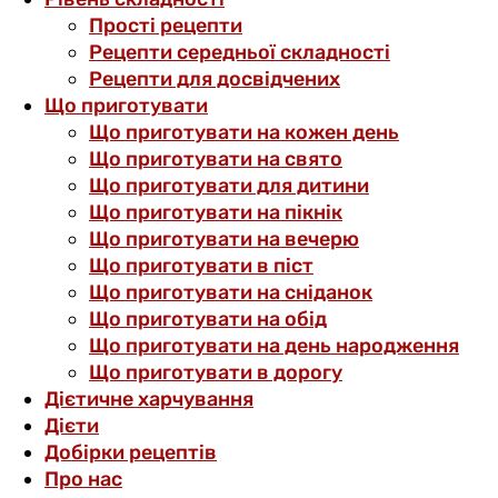
Прості рецепти
Рецепти середньої складності
Рецепти для досвідчених
Що приготувати
Що приготувати на кожен день
Що приготувати на свято
Що приготувати для дитини
Що приготувати на пікнік
Що приготувати на вечерю
Що приготувати в піст
Що приготувати на сніданок
Що приготувати на обід
Що приготувати на день народження
Що приготувати в дорогу
Дієтичне харчування
Дієти
Добірки рецептів
Про нас