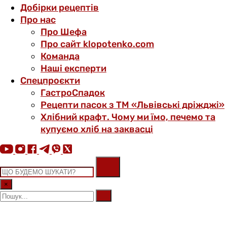
Добірки рецептів
Про нас
Про Шефа
Про сайт klopotenko.com
Команда
Наші експерти
Спецпроєкти
ГастроСпадок
Рецепти пасок з ТМ «Львівські дріжджі»
Хлібний крафт. Чому ми їмо, печемо та
купуємо хліб на заквасці
×