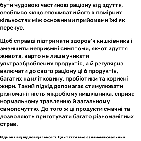
бути чудовою частиною раціону від здуття,
особливо якщо споживати його в помірних
кількостях між основними прийомами їжі як
перекус.
Щоб справді підтримати здоров’я кишківника і
зменшити неприємні симптоми, як-от здуття
живота, варто не лише уникати
ультраоброблених продуктів, а й регулярно
включати до свого раціону ці 6 продуктів,
багатих на клітковину, пробіотики та корисні
жири. Такий підхід допомагає стимулювати
різноманітність мікробіому кишківника, сприяє
нормальному травленню й загальному
самопочуттю. До того ж ці продукти смачні та
дозволяють приготувати багато різноманітних
страв.
Відмова від відповідальності. Ця стаття має ознайомлювальний