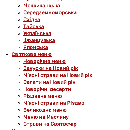
Мексиканська
Середземноморська
Східна
Тайська
Українська
Французька
Японська
Святкове меню
Новорічне меню
Закуски на Новий рік
М’ясні страви на Новий рік
Салати на Новий рік
Новорічні десерти
Різдвяне меню
М’ясні страви на Різдво
Великоднє меню
Меню на Масляну
Страви на Святвечір