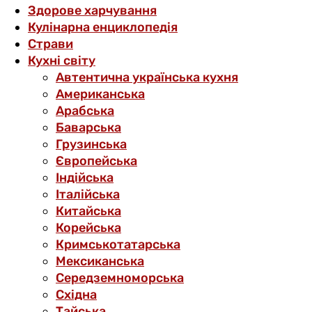
Здорове харчування
Кулінарна енциклопедія
Страви
Кухні світу
Автентична українська кухня
Американська
Арабська
Баварська
Грузинська
Європейська
Індійська
Італійська
Китайська
Корейська
Кримськотатарська
Мексиканська
Середземноморська
Східна
Тайська