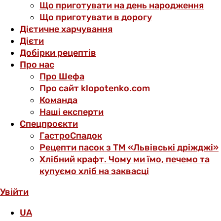
Що приготувати на день народження
Що приготувати в дорогу
Дієтичне харчування
Дієти
Добірки рецептів
Про нас
Про Шефа
Про сайт klopotenko.com
Команда
Наші експерти
Спецпроєкти
ГастроСпадок
Рецепти пасок з ТМ «Львівські дріжджі»
Хлібний крафт. Чому ми їмо, печемо та
купуємо хліб на заквасці
Увійти
UA