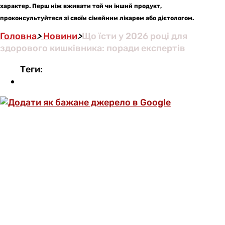
характер. Перш ніж вживати той чи інший продукт,
проконсультуйтеся зі своїм сімейним лікарем або дієтологом.
Головна
>
Новини
>
Що їсти у 2026 році для
здорового кишківника: поради експертів
Теги: