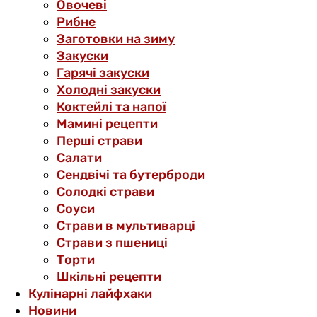
Овочеві
Рибне
Заготовки на зиму
Закуски
Гарячі закуски
Холодні закуски
Коктейлі та напої
Мамині рецепти
Перші страви
Салати
Сендвічі та бутерброди
Солодкі страви
Соуси
Страви в мультиварці
Страви з пшениці
Торти
Шкільні рецепти
Кулінарні лайфхаки
Новини