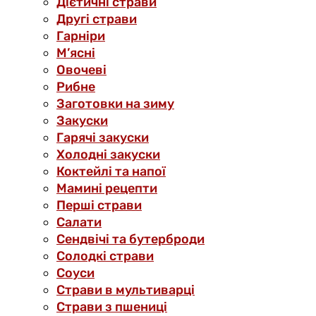
Дієтичні страви
Другі страви
Гарніри
М’ясні
Овочеві
Рибне
Заготовки на зиму
Закуски
Гарячі закуски
Холодні закуски
Коктейлі та напої
Мамині рецепти
Перші страви
Салати
Сендвічі та бутерброди
Солодкі страви
Соуси
Страви в мультиварці
Страви з пшениці