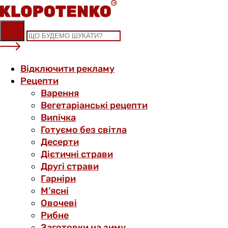
Skip
to
content
Відключити рекламу
Рецепти
Варення
Вегетаріанські рецепти
Випічка
Готуємо без світла
Десерти
Дієтичні страви
Другі страви
Гарніри
М’ясні
Овочеві
Рибне
Заготовки на зиму