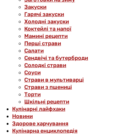
Закуски
Гарячі закуски
Холодні закуски
Коктейлі та напої
Мамині рецепти
Перші страви
Салати
Сендвічі та бутерброди
Солодкі страви
Соуси
Страви в мультиварці
Страви з пшениці
Торти
Шкільні рецепти
Кулінарні лайфхаки
Новини
Здорове харчування
Кулінарна енциклопедія