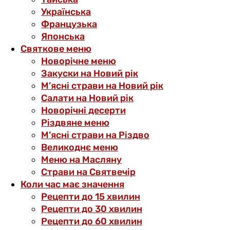
Українська
Французька
Японська
Святкове меню
Новорічне меню
Закуски на Новий рік
М’ясні страви на Новий рік
Салати на Новий рік
Новорічні десерти
Різдвяне меню
М’ясні страви на Різдво
Великоднє меню
Меню на Масляну
Страви на Святвечір
Коли час має значення
Рецепти до 15 хвилин
Рецепти до 30 хвилин
Рецепти до 60 хвилин