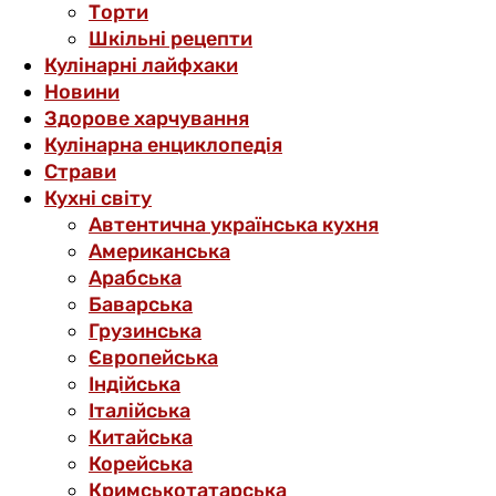
Торти
Шкільні рецепти
Кулінарні лайфхаки
Новини
Здорове харчування
Кулінарна енциклопедія
Страви
Кухні світу
Автентична українська кухня
Американська
Арабська
Баварська
Грузинська
Європейська
Індійська
Італійська
Китайська
Корейська
Кримськотатарська