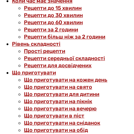
Коли час має значення
Рецепти до 15 хвилин
Рецепти до 30 хвилин
Рецепти до 60 хвилин
Рецепти за 2 години
Рецепти більш ніж за 2 години
Рівень складності
Прості рецепти
Рецепти середньої складності
Рецепти для досвідчених
Що приготувати
Що приготувати на кожен день
Що приготувати на свято
Що приготувати для дитини
Що приготувати на пікнік
Що приготувати на вечерю
Що приготувати в піст
Що приготувати на сніданок
Що приготувати на обід