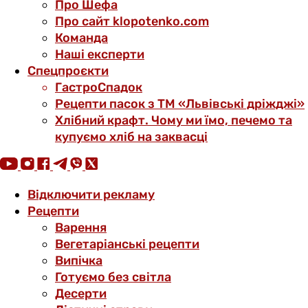
Про Шефа
Про сайт klopotenko.com
Команда
Наші експерти
Спецпроєкти
ГастроСпадок
Рецепти пасок з ТМ «Львівські дріжджі»
Хлібний крафт. Чому ми їмо, печемо та
купуємо хліб на заквасці
Відключити рекламу
Рецепти
Варення
Вегетаріанські рецепти
Випічка
Готуємо без світла
Десерти