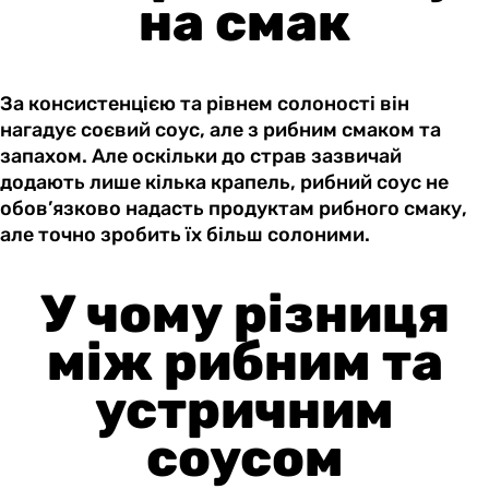
на смак
За консистенцією та рівнем солоності він
нагадує соєвий соус, але з рибним смаком та
запахом. Але оскільки до страв зазвичай
додають лише кілька крапель, рибний соус не
обов’язково надасть продуктам рибного смаку,
але точно зробить їх більш солоними.
У чому різниця
між рибним та
устричним
соусом