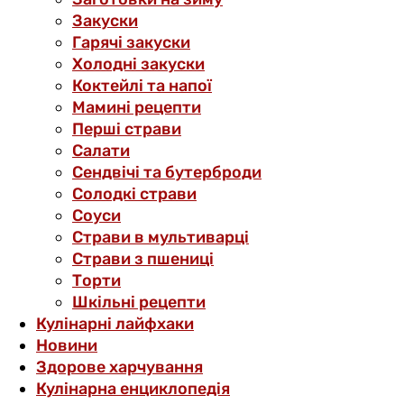
Закуски
Гарячі закуски
Холодні закуски
Коктейлі та напої
Мамині рецепти
Перші страви
Салати
Сендвічі та бутерброди
Солодкі страви
Соуси
Страви в мультиварці
Страви з пшениці
Торти
Шкільні рецепти
Кулінарні лайфхаки
Новини
Здорове харчування
Кулінарна енциклопедія