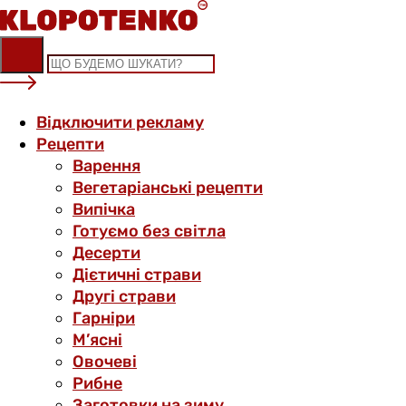
Skip
to
content
Відключити рекламу
Рецепти
Варення
Вегетаріанські рецепти
Випічка
Готуємо без світла
Десерти
Дієтичні страви
Другі страви
Гарніри
М’ясні
Овочеві
Рибне
Заготовки на зиму