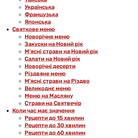
Українська
Французька
Японська
Святкове меню
Новорічне меню
Закуски на Новий рік
М’ясні страви на Новий рік
Салати на Новий рік
Новорічні десерти
Різдвяне меню
М’ясні страви на Різдво
Великоднє меню
Меню на Масляну
Страви на Святвечір
Коли час має значення
Рецепти до 15 хвилин
Рецепти до 30 хвилин
Рецепти до 60 хвилин