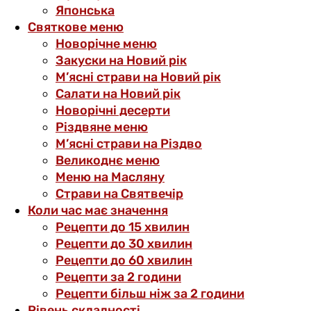
Японська
Святкове меню
Новорічне меню
Закуски на Новий рік
М’ясні страви на Новий рік
Салати на Новий рік
Новорічні десерти
Різдвяне меню
М’ясні страви на Різдво
Великоднє меню
Меню на Масляну
Страви на Святвечір
Коли час має значення
Рецепти до 15 хвилин
Рецепти до 30 хвилин
Рецепти до 60 хвилин
Рецепти за 2 години
Рецепти більш ніж за 2 години
Рівень складності