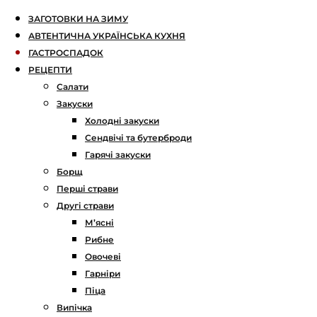
ЗАГОТОВКИ НА ЗИМУ
АВТЕНТИЧНА УКРАЇНСЬКА КУХНЯ
ГАСТРОСПАДОК
РЕЦЕПТИ
Салати
Закуски
Холодні закуски
Сендвічі та бутерброди
Гарячі закуски
Борщ
Перші страви
Другі страви
М’ясні
Рибне
Овочеві
Гарніри
Піца
Випічка