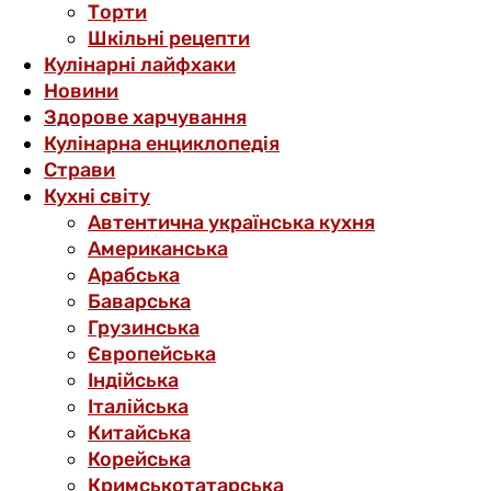
Торти
Шкільні рецепти
Кулінарні лайфхаки
Новини
Здорове харчування
Кулінарна енциклопедія
Страви
Кухні світу
Автентична українська кухня
Американська
Арабська
Баварська
Грузинська
Європейська
Індійська
Італійська
Китайська
Корейська
Кримськотатарська