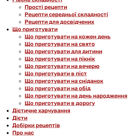
Прості рецепти
Рецепти середньої складності
Рецепти для досвідчених
Що приготувати
Що приготувати на кожен день
Що приготувати на свято
Що приготувати для дитини
Що приготувати на пікнік
Що приготувати на вечерю
Що приготувати в піст
Що приготувати на сніданок
Що приготувати на обід
Що приготувати на день народження
Що приготувати в дорогу
Дієтичне харчування
Дієти
Добірки рецептів
Про нас