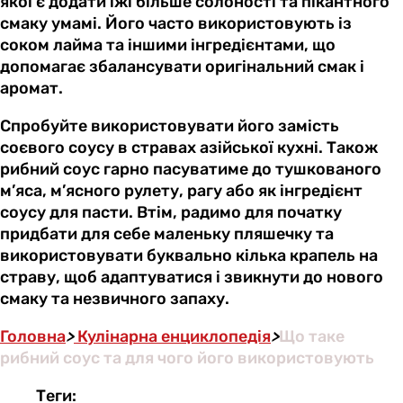
якої є додати їжі більше солоності та пікантного
смаку умамі. Його часто використовують із
соком лайма та іншими інгредієнтами, що
допомагає збалансувати оригінальний смак і
аромат.
Спробуйте використовувати його замість
соєвого соусу в стравах азійської кухні. Також
рибний соус гарно пасуватиме до тушкованого
м’яса, м’ясного рулету, рагу або як інгредієнт
соусу для пасти. Втім, радимо для початку
придбати для себе маленьку пляшечку та
використовувати буквально кілька крапель на
страву, щоб адаптуватися і звикнути до нового
смаку та незвичного запаху.
Головна
>
Кулінарна енциклопедія
>
Що таке
рибний соус та для чого його використовують
Теги: