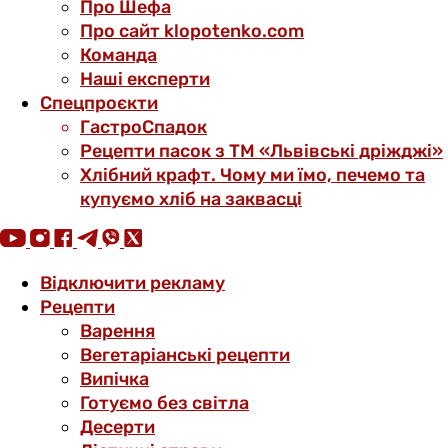
Про Шефа
Про сайт klopotenko.com
Команда
Наші експерти
Спецпроєкти
ГастроСпадок
Рецепти пасок з ТМ «Львівські дріжджі»
Хлібний крафт. Чому ми їмо, печемо та
купуємо хліб на заквасці
Відключити рекламу
Рецепти
Варення
Вегетаріанські рецепти
Випічка
Готуємо без світла
Десерти