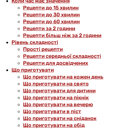
Коли час має значення
Рецепти до 15 хвилин
Рецепти до 30 хвилин
Рецепти до 60 хвилин
Рецепти за 2 години
Рецепти більш ніж за 2 години
Рівень складності
Прості рецепти
Рецепти середньої складності
Рецепти для досвідчених
Що приготувати
Що приготувати на кожен день
Що приготувати на свято
Що приготувати для дитини
Що приготувати на пікнік
Що приготувати на вечерю
Що приготувати в піст
Що приготувати на сніданок
Що приготувати на обід