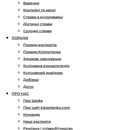
Варення
Коктейлі та напої
Страви в мультиварці
Дієтичні страви
Солодкі страви
ПОРАДИ
Поради експертів
Поради Клопотенка
Здорове харчування
Кулінарна енциклопедія
Кулінарний довідник
Добірки
Дієти
ПРО НАС
Про Шефа
Про сайт klopotenko.com
Команда
Наші експерти
Реклама і співробітництво