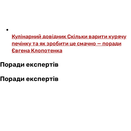
Кулінарний довідник
Скільки варити курячу
печінку та як зробити це смачно — поради
Євгена Клопотенка
Поради експертів
Поради експертів