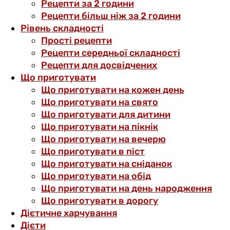
Рецепти за 2 години
Рецепти більш ніж за 2 години
Рівень складності
Прості рецепти
Рецепти середньої складності
Рецепти для досвідчених
Що приготувати
Що приготувати на кожен день
Що приготувати на свято
Що приготувати для дитини
Що приготувати на пікнік
Що приготувати на вечерю
Що приготувати в піст
Що приготувати на сніданок
Що приготувати на обід
Що приготувати на день народження
Що приготувати в дорогу
Дієтичне харчування
Дієти