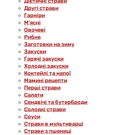
Дієтичні страви
Другі страви
Гарніри
М’ясні
Овочеві
Рибне
Заготовки на зиму
Закуски
Гарячі закуски
Холодні закуски
Коктейлі та напої
Мамині рецепти
Перші страви
Салати
Сендвічі та бутерброди
Солодкі страви
Соуси
Страви в мультиварці
Страви з пшениці