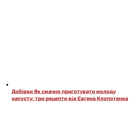
Добірки
Як смачно приготувати молоду
капусту: три рецепти від Євгена Клопотенка