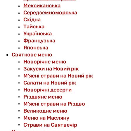
Мексиканська
Середземноморська
Східна
Тайська
Українська
Французька
Японська
Святкове меню
Новорічне меню
Закуски на Новий рік
М’ясні страви на Новий рік
Салати на Новий рік
Новорічні десерти
Різдвяне меню
М’ясні страви на Різдво
Великоднє меню
Меню на Масляну
Страви на Святвечір