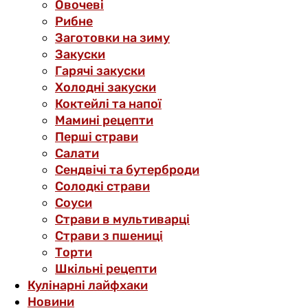
Овочеві
Рибне
Заготовки на зиму
Закуски
Гарячі закуски
Холодні закуски
Коктейлі та напої
Мамині рецепти
Перші страви
Салати
Сендвічі та бутерброди
Солодкі страви
Соуси
Страви в мультиварці
Страви з пшениці
Торти
Шкільні рецепти
Кулінарні лайфхаки
Новини