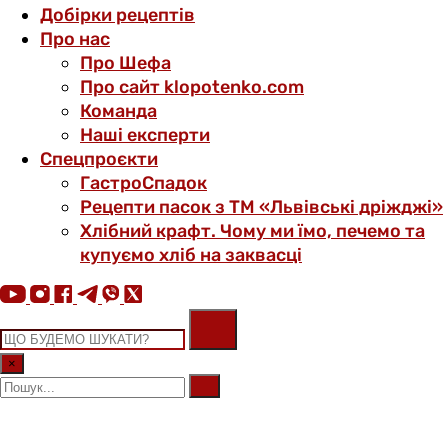
Добірки рецептів
Про нас
Про Шефа
Про сайт klopotenko.com
Команда
Наші експерти
Спецпроєкти
ГастроСпадок
Рецепти пасок з ТМ «Львівські дріжджі»
Хлібний крафт. Чому ми їмо, печемо та
купуємо хліб на заквасці
×