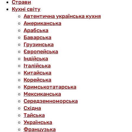
Страви
Кухні світу
Автентична українська кухня
Американська
Арабська
Баварська
Грузинська
Європейська
Індійська
Італійська
Китайська
Корейська
Кримськотатарська
Мексиканська
Середземноморська
Східна
Тайська
Українська
Французька