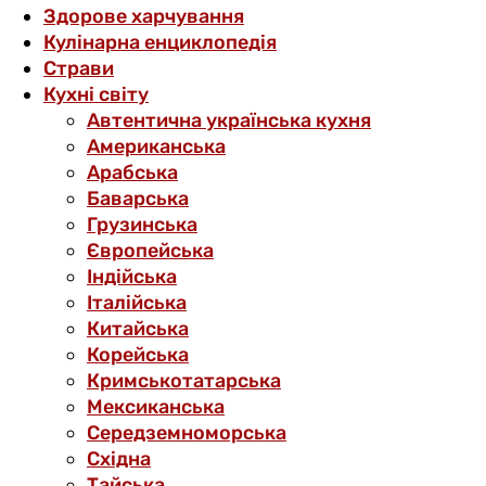
Здорове харчування
Кулінарна енциклопедія
Страви
Кухні світу
Автентична українська кухня
Американська
Арабська
Баварська
Грузинська
Європейська
Індійська
Італійська
Китайська
Корейська
Кримськотатарська
Мексиканська
Середземноморська
Східна
Тайська