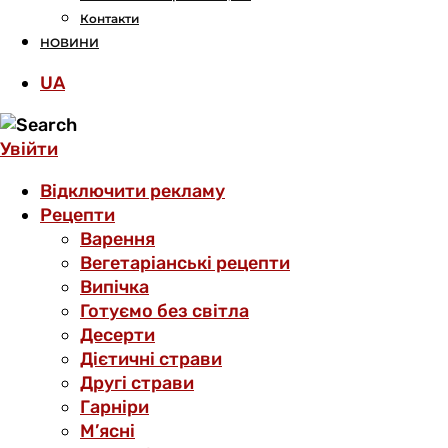
Контакти
НОВИНИ
UA
Увійти
Відключити рекламу
Рецепти
Варення
Вегетаріанські рецепти
Випічка
Готуємо без світла
Десерти
Дієтичні страви
Другі страви
Гарніри
М’ясні