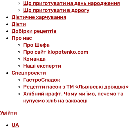
Що приготувати на день народження
Що приготувати в дорогу
Дієтичне харчування
Дієти
Добірки рецептів
Про нас
Про Шефа
Про сайт klopotenko.com
Команда
Наші експерти
Спецпроєкти
ГастроСпадок
Рецепти пасок з ТМ «Львівські дріжджі»
Хлібний крафт. Чому ми їмо, печемо та
купуємо хліб на заквасці
Увійти
UA