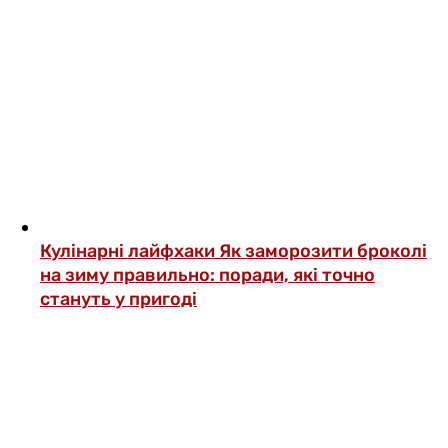
Кулінарні лайфхаки
Як заморозити броколі
на зиму правильно: поради, які точно
стануть у пригоді