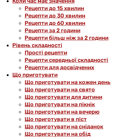
Коли час має значення
Рецепти до 15 хвилин
Рецепти до 30 хвилин
Рецепти до 60 хвилин
Рецепти за 2 години
Рецепти більш ніж за 2 години
Рівень складності
Прості рецепти
Рецепти середньої складності
Рецепти для досвідчених
Що приготувати
Що приготувати на кожен день
Що приготувати на свято
Що приготувати для дитини
Що приготувати на пікнік
Що приготувати на вечерю
Що приготувати в піст
Що приготувати на сніданок
Що приготувати на обід