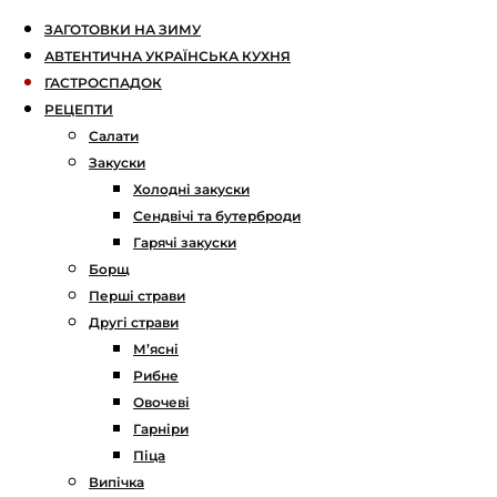
ЗАГОТОВКИ НА ЗИМУ
АВТЕНТИЧНА УКРАЇНСЬКА КУХНЯ
ГАСТРОСПАДОК
РЕЦЕПТИ
Салати
Закуски
Холодні закуски
Сендвічі та бутерброди
Гарячі закуски
Борщ
Перші страви
Другі страви
М’ясні
Рибне
Овочеві
Гарніри
Піца
Випічка