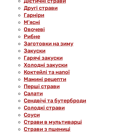
Дієтичні страви
Другі страви
Гарніри
М’ясні
Овочеві
Рибне
Заготовки на зиму
Закуски
Гарячі закуски
Холодні закуски
Коктейлі та напої
Мамині рецепти
Перші страви
Салати
Сендвічі та бутерброди
Солодкі страви
Соуси
Страви в мультиварці
Страви з пшениці