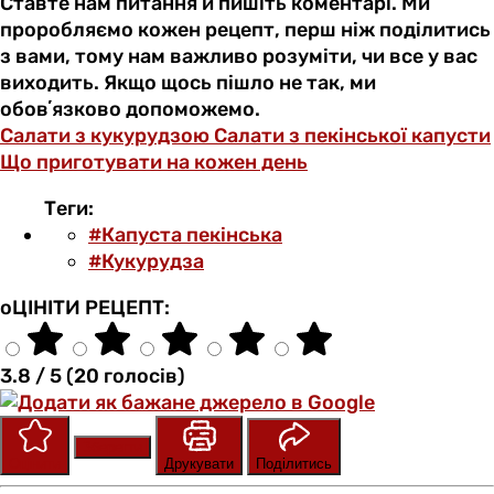
Ставте нам питання й пишіть коментарі. Ми
проробляємо кожен рецепт, перш ніж поділитись
з вами, тому нам важливо розуміти, чи все у вас
виходить. Якщо щось пішло не так, ми
обовʼязково допоможемо.
Салати з кукурудзою
Салати з пекінської капусти
Що приготувати на кожен день
Теги:
#Капуста пекінська
#Кукурудза
оЦІНІТИ РЕЦЕПТ:
3.8 / 5 (20 голосів)
Зберегти
Оцінити
Друкувати
Поділитись