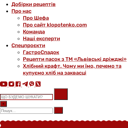
Добірки рецептів
Про нас
Про Шефа
Про сайт klopotenko.com
Команда
Наші експерти
Спецпроєкти
ГастроСпадок
Рецепти пасок з ТМ «Львівські дріжджі»
Хлібний крафт. Чому ми їмо, печемо та
купуємо хліб на заквасці
×