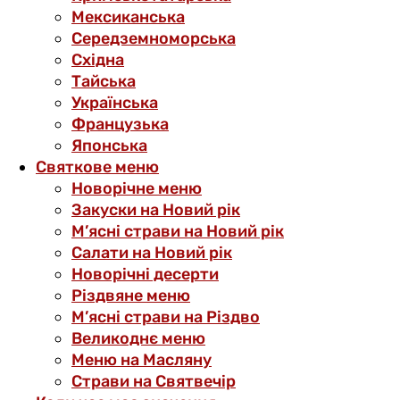
Мексиканська
Середземноморська
Східна
Тайська
Українська
Французька
Японська
Святкове меню
Новорічне меню
Закуски на Новий рік
М’ясні страви на Новий рік
Салати на Новий рік
Новорічні десерти
Різдвяне меню
М’ясні страви на Різдво
Великоднє меню
Меню на Масляну
Страви на Святвечір