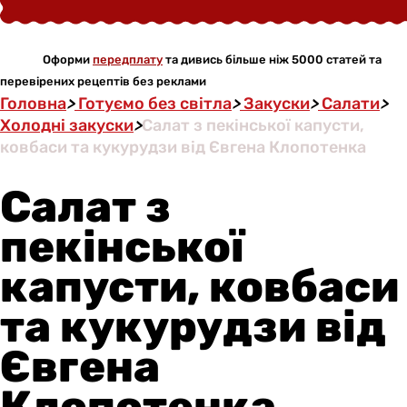
Оформи
передплату
та дивись більше ніж 5000 статей та
перевірених рецептів без реклами
Головна
>
Готуємо без світла
>
Закуски
>
Салати
>
Холодні закуски
>
Салат з пекінської капусти,
ковбаси та кукурудзи від Євгена Клопотенка
Салат з
пекінської
капусти, ковбаси
та кукурудзи від
Євгена
Клопотенка