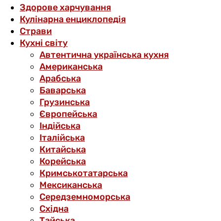
Здорове харчування
Кулінарна енциклопедія
Страви
Кухні світу
Автентична українська кухня
Американська
Арабська
Баварська
Грузинська
Європейська
Індійська
Італійська
Китайська
Корейська
Кримськотатарська
Мексиканська
Середземноморська
Східна
Тайська