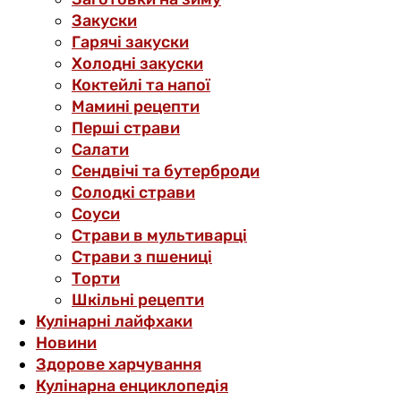
Закуски
Гарячі закуски
Холодні закуски
Коктейлі та напої
Мамині рецепти
Перші страви
Салати
Сендвічі та бутерброди
Солодкі страви
Соуси
Страви в мультиварці
Страви з пшениці
Торти
Шкільні рецепти
Кулінарні лайфхаки
Новини
Здорове харчування
Кулінарна енциклопедія