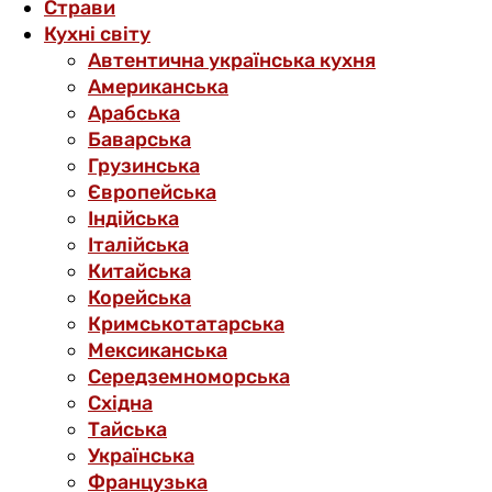
Страви
Кухні світу
Автентична українська кухня
Американська
Арабська
Баварська
Грузинська
Європейська
Індійська
Італійська
Китайська
Корейська
Кримськотатарська
Мексиканська
Середземноморська
Східна
Тайська
Українська
Французька