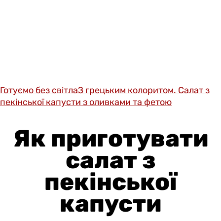
Готуємо без світла
З грецьким колоритом. Салат з
пекінської капусти з оливками та фетою
Як приготувати
салат з
пекінської
капусти