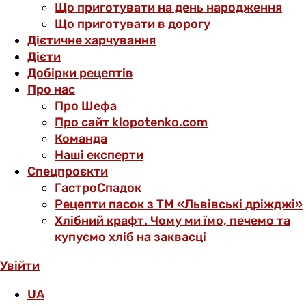
Що приготувати на день народження
Що приготувати в дорогу
Дієтичне харчування
Дієти
Добірки рецептів
Про нас
Про Шефа
Про сайт klopotenko.com
Команда
Наші експерти
Спецпроєкти
ГастроСпадок
Рецепти пасок з ТМ «Львівські дріжджі»
Хлібний крафт. Чому ми їмо, печемо та
купуємо хліб на заквасці
Увійти
UA