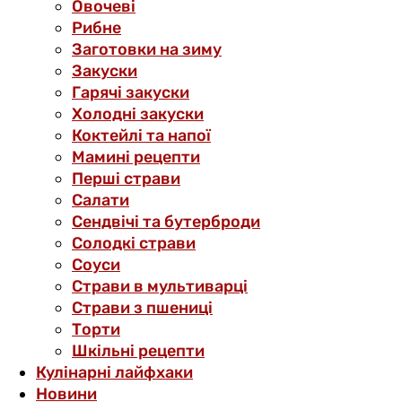
Овочеві
Рибне
Заготовки на зиму
Закуски
Гарячі закуски
Холодні закуски
Коктейлі та напої
Мамині рецепти
Перші страви
Салати
Сендвічі та бутерброди
Солодкі страви
Соуси
Страви в мультиварці
Страви з пшениці
Торти
Шкільні рецепти
Кулінарні лайфхаки
Новини