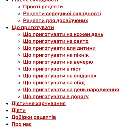
Прості рецепти
Рецепти середньої складності
Рецепти для досвідчених
Що приготувати
Що приготувати на кожен день
Що приготувати на свято
Що приготувати для дитини
Що приготувати на пікнік
Що приготувати на вечерю
Що приготувати в піст
Що приготувати на сніданок
Що приготувати на обід
Що приготувати на день народження
Що приготувати в дорогу
Дієтичне харчування
Дієти
Добірки рецептів
Про нас