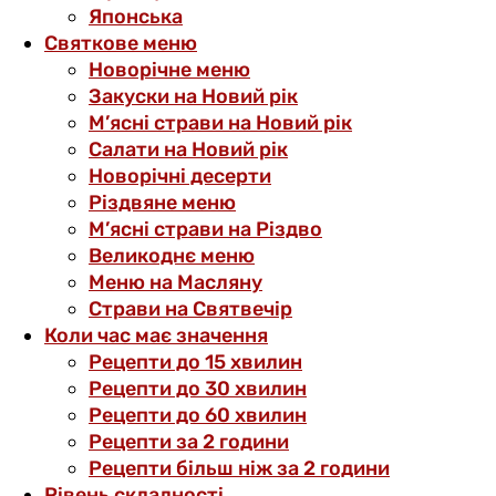
Японська
Святкове меню
Новорічне меню
Закуски на Новий рік
М’ясні страви на Новий рік
Салати на Новий рік
Новорічні десерти
Різдвяне меню
М’ясні страви на Різдво
Великоднє меню
Меню на Масляну
Страви на Святвечір
Коли час має значення
Рецепти до 15 хвилин
Рецепти до 30 хвилин
Рецепти до 60 хвилин
Рецепти за 2 години
Рецепти більш ніж за 2 години
Рівень складності