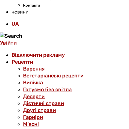
Контакти
НОВИНИ
UA
Увійти
Відключити рекламу
Рецепти
Варення
Вегетаріанські рецепти
Випічка
Готуємо без світла
Десерти
Дієтичні страви
Другі страви
Гарніри
М’ясні