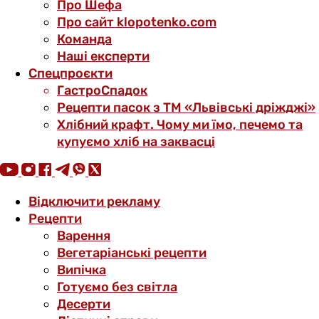
Про Шефа
Про сайт klopotenko.com
Команда
Наші експерти
Спецпроєкти
ГастроСпадок
Рецепти пасок з ТМ «Львівські дріжджі»
Хлібний крафт. Чому ми їмо, печемо та
купуємо хліб на заквасці
Відключити рекламу
Рецепти
Варення
Вегетаріанські рецепти
Випічка
Готуємо без світла
Десерти