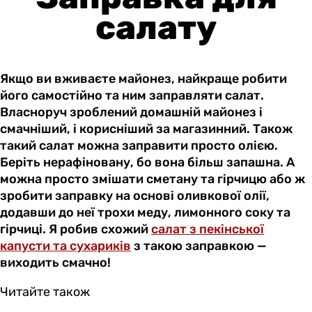
салату
Якщо ви вживаєте майонез, найкраще робити
його самостійно та ним заправляти салат.
Власноруч зроблений домашній майонез і
смачніший, і корисніший за магазинний. Також
такий салат можна заправити просто олією.
Беріть нерафіновану, бо вона більш запашна. А
можна просто змішати сметану та гірчицю або ж
зробити заправку на основі оливкової олії,
додавши до неї трохи меду, лимонного соку та
гірчиці. Я робив схожий
салат з пекінської
капусти та сухариків
з такою заправкою —
виходить смачно!
Читайте також