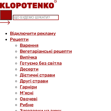
Skip
to
content
Відключити рекламу
Рецепти
Варення
Вегетаріанські рецепти
Випічка
Готуємо без світла
Десерти
Дієтичні страви
Другі страви
Гарніри
М’ясні
Овочеві
Рибне
Заготовки на зиму