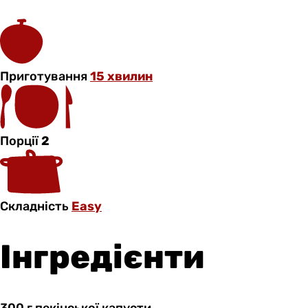
Приготування
15 хвилин
Порції
2
Складність
Easy
Інгредієнти
300 г
пекінської
капусти