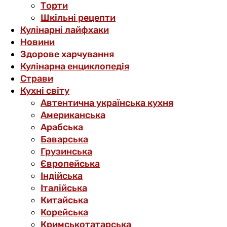
Торти
Шкільні рецепти
Кулінарні лайфхаки
Новини
Здорове харчування
Кулінарна енциклопедія
Страви
Кухні світу
Автентична українська кухня
Американська
Арабська
Баварська
Грузинська
Європейська
Індійська
Італійська
Китайська
Корейська
Кримськотатарська