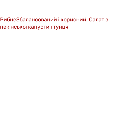
Рибне
Збалансований і корисний. Салат з
пекінської капусти і тунця