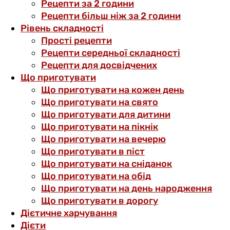
Рецепти за 2 години
Рецепти більш ніж за 2 години
Рівень складності
Прості рецепти
Рецепти середньої складності
Рецепти для досвідчених
Що приготувати
Що приготувати на кожен день
Що приготувати на свято
Що приготувати для дитини
Що приготувати на пікнік
Що приготувати на вечерю
Що приготувати в піст
Що приготувати на сніданок
Що приготувати на обід
Що приготувати на день народження
Що приготувати в дорогу
Дієтичне харчування
Дієти