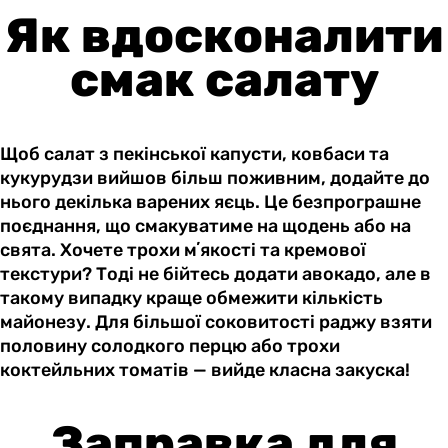
Як вдосконалити
смак салату
Щоб салат з пекінської капусти, ковбаси та
кукурудзи вийшов більш поживним, додайте до
нього декілька варених яєць. Це безпрограшне
поєднання, що смакуватиме на щодень або на
свята. Хочете трохи мʼякості та кремової
текстури? Тоді не бійтесь додати авокадо, але в
такому випадку краще обмежити кількість
майонезу. Для більшої соковитості раджу взяти
половину солодкого перцю або трохи
коктейльних томатів — вийде класна закуска!
Заправка для