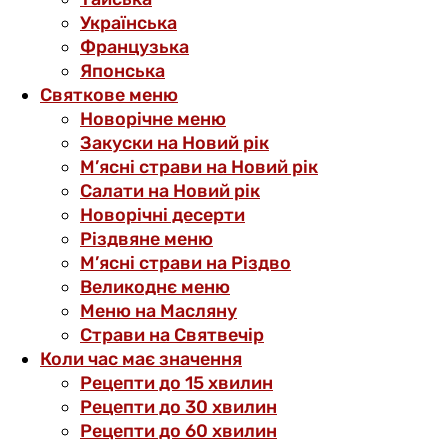
Українська
Французька
Японська
Святкове меню
Новорічне меню
Закуски на Новий рік
М’ясні страви на Новий рік
Салати на Новий рік
Новорічні десерти
Різдвяне меню
М’ясні страви на Різдво
Великоднє меню
Меню на Масляну
Страви на Святвечір
Коли час має значення
Рецепти до 15 хвилин
Рецепти до 30 хвилин
Рецепти до 60 хвилин