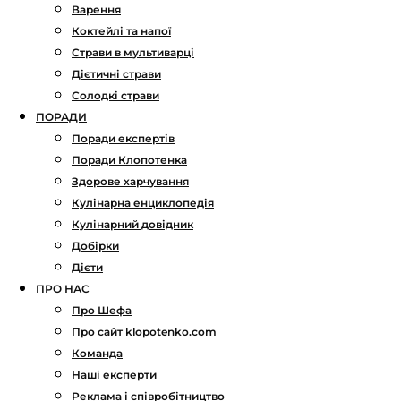
Варення
Коктейлі та напої
Страви в мультиварці
Дієтичні страви
Солодкі страви
ПОРАДИ
Поради експертів
Поради Клопотенка
Здорове харчування
Кулінарна енциклопедія
Кулінарний довідник
Добірки
Дієти
ПРО НАС
Про Шефа
Про сайт klopotenko.com
Команда
Наші експерти
Реклама і співробітництво