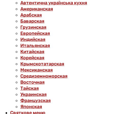
Автентична українська кухня
Американская
Арабская
Баварская
Грузинская
Европейская
Индийская
Итальянская
Китайская
Корейская
Крымскотатарская
Мексиканская
Средиземноморская
Восточная
Тайская
Украинская
Французская
Японская
Святкове меню