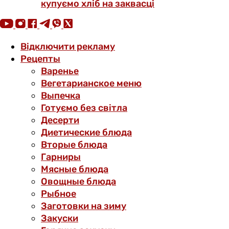
купуємо хліб на заквасці
Відключити рекламу
Рецепты
Варенье
Вегетарианское меню
Выпечка
Готуємо без світла
Десерти
Диетические блюда
Вторые блюда
Гарниры
Мясные блюда
Овощные блюда
Рыбное
Заготовки на зиму
Закуски