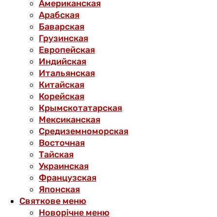
Американская
Арабская
Баварская
Грузинская
Европейская
Индийская
Итальянская
Китайская
Корейская
Крымскотатарская
Мексиканская
Средиземноморская
Восточная
Тайская
Украинская
Французская
Японская
Святкове меню
Новорічне меню