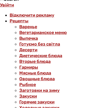
Увійти
Відключити рекламу
Рецепты
Варенье
Вегетарианское меню
Выпечка
Готуємо без світла
Десерти
Диетические блюда
Вторые блюда
Гарниры
Мясные блюда
Овощные блюда
Рыбное
Заготовки на зиму
Закуски
Горячие закуски
Холодные закуски