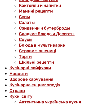
Коктейли и напитки
Мамині рецепти
Супы
Салаты
Сэндвичи и бутерброды
Сладкие Блюда и Десерты
Соусы
Блюда в мультиварке
Страви з пшениці
Торти
Шкільні рецепти
Кулінарні лайфхаки
Новости
Здорове харчування
Кулінарна енциклопедія
Страви
Кухні світу
Автентична українська кухня