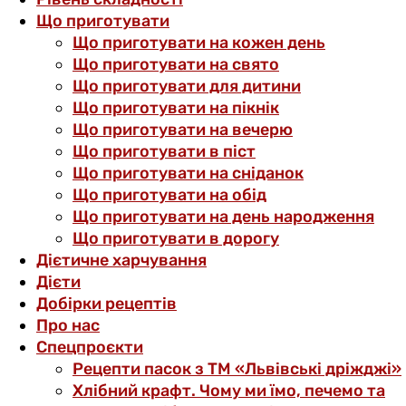
Що приготувати
Що приготувати на кожен день
Що приготувати на свято
Що приготувати для дитини
Що приготувати на пікнік
Що приготувати на вечерю
Що приготувати в піст
Що приготувати на сніданок
Що приготувати на обід
Що приготувати на день народження
Що приготувати в дорогу
Дієтичне харчування
Дієти
Добірки рецептів
Про нас
Спецпроєкти
Рецепти пасок з ТМ «Львівські дріжджі»
Хлібний крафт. Чому ми їмо, печемо та