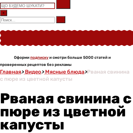
×
Оформи
подписку
и смотри больше 5000 статей и
проверенных рецептов без рекламы
Главная
>
Видео
>
Мясные блюда
>
Рваная свинина
с пюре из цветной капусты
Рваная свинина с
пюре из цветной
капусты