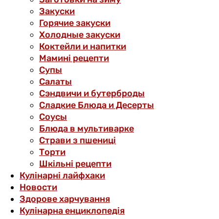
Закуски
Горячие закуски
Холодные закуски
Коктейли и напитки
Мамині рецепти
Супы
Салаты
Сэндвичи и бутерброды
Сладкие Блюда и Десерты
Соусы
Блюда в мультиварке
Страви з пшениці
Торти
Шкільні рецепти
Кулінарні лайфхаки
Новости
Здорове харчування
Кулінарна енциклопедія