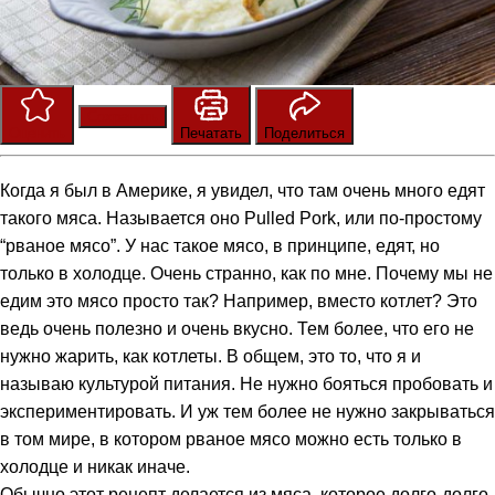
Сохранить
Оценить
Печатать
Поделиться
Когда я был в Америке, я увидел, что там очень много едят
такого мяса. Называется оно Pulled Pork, или по-простому
“рваное мясо”. У нас такое мясо, в принципе, едят, но
только в холодце. Очень странно, как по мне. Почему мы не
едим это мясо просто так? Например, вместо котлет? Это
ведь очень полезно и очень вкусно. Тем более, что его не
нужно жарить, как котлеты. В общем, это то, что я и
называю культурой питания. Не нужно бояться пробовать и
экспериментировать. И уж тем более не нужно закрываться
в том мире, в котором рваное мясо можно есть только в
холодце и никак иначе.
Обычно этот рецепт делается из мяса, которое долго-долго