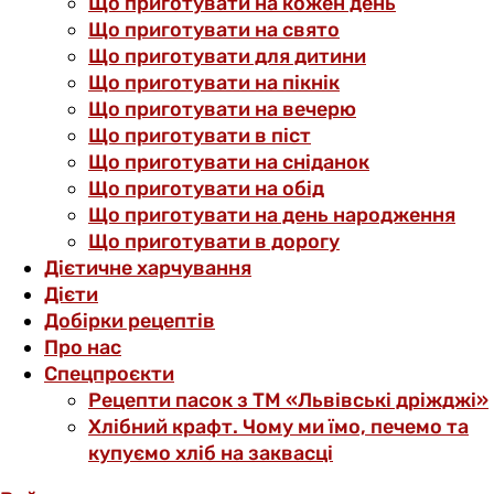
Що приготувати на кожен день
Що приготувати на свято
Що приготувати для дитини
Що приготувати на пікнік
Що приготувати на вечерю
Що приготувати в піст
Що приготувати на сніданок
Що приготувати на обід
Що приготувати на день народження
Що приготувати в дорогу
Дієтичне харчування
Дієти
Добірки рецептів
Про нас
Спецпроєкти
Рецепти пасок з ТМ «Львівські дріжджі»
Хлібний крафт. Чому ми їмо, печемо та
купуємо хліб на заквасці