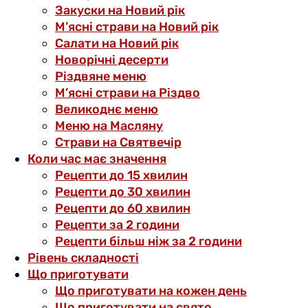
Закуски на Новий рік
М’ясні страви на Новий рік
Салати на Новий рік
Новорічні десерти
Різдвяне меню
М’ясні страви на Різдво
Великоднє меню
Меню на Масляну
Страви на Святвечір
Коли час має значення
Рецепти до 15 хвилин
Рецепти до 30 хвилин
Рецепти до 60 хвилин
Рецепти за 2 години
Рецепти більш ніж за 2 години
Рівень складності
Що приготувати
Що приготувати на кожен день
Що приготувати на свято