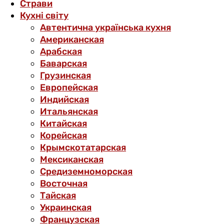
Страви
Кухні світу
Автентична українська кухня
Американская
Арабская
Баварская
Грузинская
Европейская
Индийская
Итальянская
Китайская
Корейская
Крымскотатарская
Мексиканская
Средиземноморская
Восточная
Тайская
Украинская
Французская