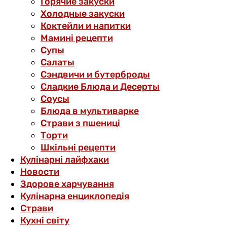
Горячие закуски
Холодные закуски
Коктейли и напитки
Мамині рецепти
Супы
Салаты
Сэндвичи и бутерброды
Сладкие Блюда и Десерты
Соусы
Блюда в мультиварке
Страви з пшениці
Торти
Шкільні рецепти
Кулінарні лайфхаки
Новости
Здорове харчування
Кулінарна енциклопедія
Страви
Кухні світу