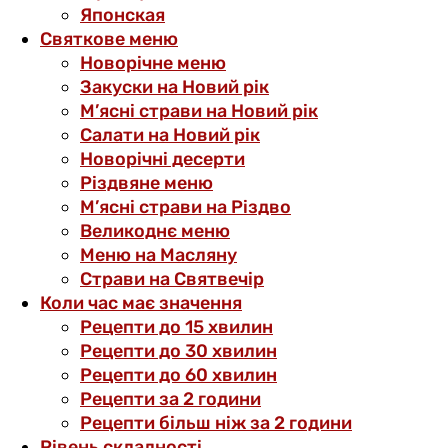
Японская
Святкове меню
Новорічне меню
Закуски на Новий рік
М’ясні страви на Новий рік
Салати на Новий рік
Новорічні десерти
Різдвяне меню
М’ясні страви на Різдво
Великоднє меню
Меню на Масляну
Страви на Святвечір
Коли час має значення
Рецепти до 15 хвилин
Рецепти до 30 хвилин
Рецепти до 60 хвилин
Рецепти за 2 години
Рецепти більш ніж за 2 години
Рівень складності