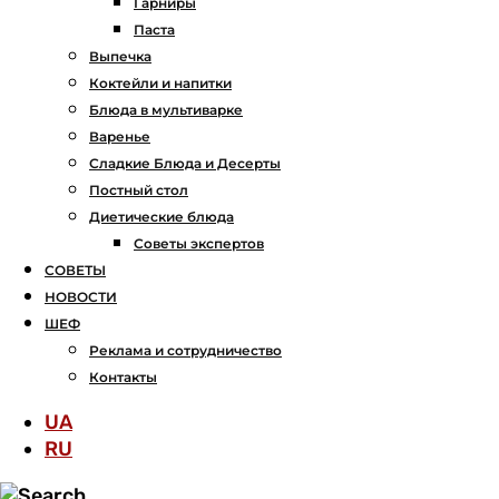
Гарниры
Паста
Выпечка
Коктейли и напитки
Блюда в мультиварке
Варенье
Сладкие Блюда и Десерты
Постный стол
Диетические блюда
Советы экспертов
СОВЕТЫ
НОВОСТИ
ШЕФ
Реклама и сотрудничество
Контакты
UA
RU