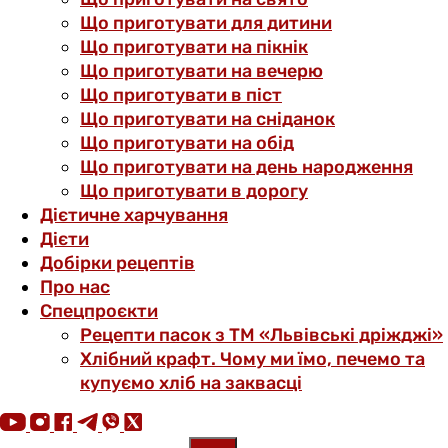
Що приготувати для дитини
Що приготувати на пікнік
Що приготувати на вечерю
Що приготувати в піст
Що приготувати на сніданок
Що приготувати на обід
Що приготувати на день народження
Що приготувати в дорогу
Дієтичне харчування
Дієти
Добірки рецептів
Про нас
Спецпроєкти
Рецепти пасок з ТМ «Львівські дріжджі»
Хлібний крафт. Чому ми їмо, печемо та
купуємо хліб на заквасці