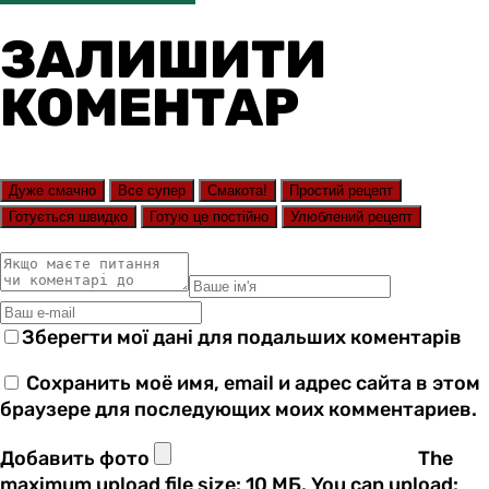
ЗАЛИШИТИ
КОМЕНТАР
Дуже смачно
Все супер
Смакота!
Простий рецепт
Готується швидко
Готую це постійно
Улюблений рецепт
Зберегти мої дані для подальших коментарів
Сохранить моё имя, email и адрес сайта в этом
браузере для последующих моих комментариев.
Добавить фото
The
maximum upload file size: 10 МБ.
You can upload: