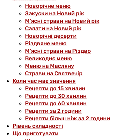
Новорічне меню
Закуски на Новий рік
М’ясні страви на Новий рік
Салати на Новий рік
Новорічні десерти
Різдвяне меню
М’ясні страви на Різдво
Великоднє меню
Меню на Масляну
Страви на Святвечір
Коли час має значення
Рецепти до 15 хвилин
Рецепти до 30 хвилин
Рецепти до 60 хвилин
Рецепти за 2 години
Рецепти більш ніж за 2 години
Рівень складності
Що приготувати