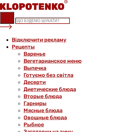
Skip
to
content
Відключити рекламу
Рецепты
Варенье
Вегетарианское меню
Выпечка
Готуємо без світла
Десерти
Диетические блюда
Вторые блюда
Гарниры
Мясные блюда
Овощные блюда
Рыбное
Заготовки на зиму