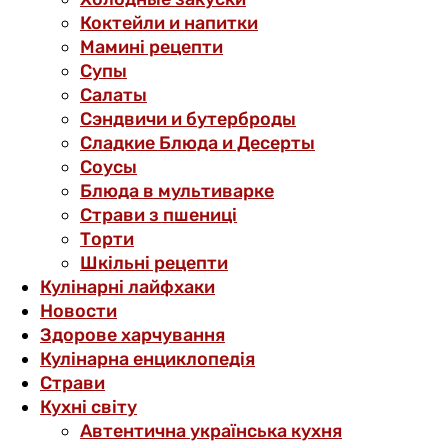
Коктейли и напитки
Мамині рецепти
Супы
Салаты
Сэндвичи и бутерброды
Сладкие Блюда и Десерты
Соусы
Блюда в мультиварке
Страви з пшениці
Торти
Шкільні рецепти
Кулінарні лайфхаки
Новости
Здорове харчування
Кулінарна енциклопедія
Страви
Кухні світу
Автентична українська кухня