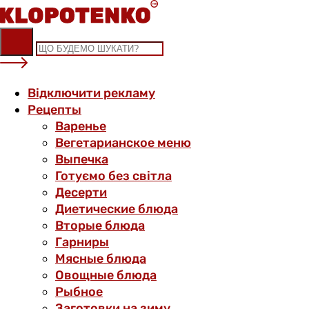
Skip
to
content
Відключити рекламу
Рецепты
Варенье
Вегетарианское меню
Выпечка
Готуємо без світла
Десерти
Диетические блюда
Вторые блюда
Гарниры
Мясные блюда
Овощные блюда
Рыбное
Заготовки на зиму