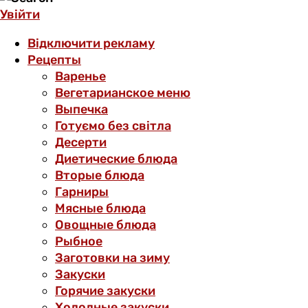
Увійти
Відключити рекламу
Рецепты
Варенье
Вегетарианское меню
Выпечка
Готуємо без світла
Десерти
Диетические блюда
Вторые блюда
Гарниры
Мясные блюда
Овощные блюда
Рыбное
Заготовки на зиму
Закуски
Горячие закуски
Холодные закуски