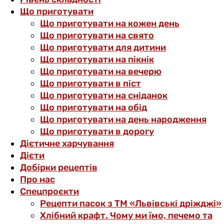
Що приготувати
Що приготувати на кожен день
Що приготувати на свято
Що приготувати для дитини
Що приготувати на пікнік
Що приготувати на вечерю
Що приготувати в піст
Що приготувати на сніданок
Що приготувати на обід
Що приготувати на день народження
Що приготувати в дорогу
Дієтичне харчування
Дієти
Добірки рецептів
Про нас
Спецпроєкти
Рецепти пасок з ТМ «Львівські дріжджі»
Хлібний крафт. Чому ми їмо, печемо та