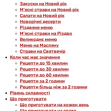
Закуски на Новий рік
М’ясні страви на Новий рік
Салати на Новий рік
Новорічні десерти
Різдвяне меню
М’ясні страви на Різдво
Великоднє меню
Меню на Масляну
Страви на Святвечір
Коли час має значення
Рецепти до 15 хвилин
Рецепти до 30 хвилин
Рецепти до 60 хвилин
Рецепти за 2 години
Рецепти більш ніж за 2 години
Рівень складності
Що приготувати
Що приготувати на кожен день
Що приготувати на свято