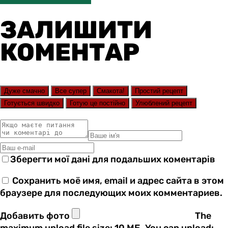
ЗАЛИШИТИ
КОМЕНТАР
Дуже смачно
Все супер
Смакота!
Простий рецепт
Готується швидко
Готую це постійно
Улюблений рецепт
Зберегти мої дані для подальших коментарів
Сохранить моё имя, email и адрес сайта в этом
браузере для последующих моих комментариев.
Добавить фото
The
maximum upload file size: 10 МБ.
You can upload: