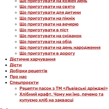
Що приготувати на кожен день
Що приготувати на свято
Що приготувати для дитини
Що приготувати на пікнік
Що приготувати на вечерю
Що приготувати в піст
Що приготувати на сніданок
Що приготувати на обід
Що приготувати на день народження
Що приготувати в дорогу
Дієтичне харчування
Дієти
Добірки рецептів
Про нас
Спецпроєкти
Рецепти пасок з ТМ «Львівські дріжджі»
Хлібний крафт. Чому ми їмо, печемо та
купуємо хліб на заквасці