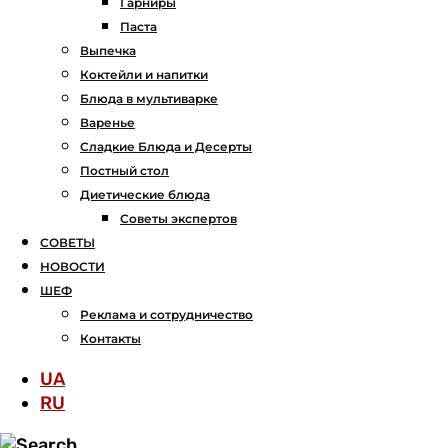
Гарниры
Паста
Выпечка
Коктейли и напитки
Блюда в мультиварке
Варенье
Сладкие Блюда и Десерты
Постный стол
Диетические блюда
Советы экспертов
СОВЕТЫ
НОВОСТИ
ШЕФ
Реклама и сотрудничество
Контакты
UA
RU