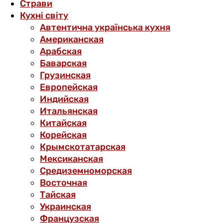
Страви
Кухні світу
Автентична українська кухня
Американская
Арабская
Баварская
Грузинская
Европейская
Индийская
Итальянская
Китайская
Корейская
Крымскотатарская
Мексиканская
Средиземноморская
Восточная
Тайская
Украинская
Французская