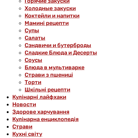
Горячие закуски
Холодные закуски
Коктейли и напитки
Мамині рецепти
Супы
Салаты
Сэндвичи и бутерброды
Сладкие Блюда и Десерты
Соусы
Блюда в мультиварке
Страви з пшениці
Торти
Шкільні рецепти
Кулінарні лайфхаки
Новости
Здорове харчування
Кулінарна енциклопедія
Страви
Кухні світу