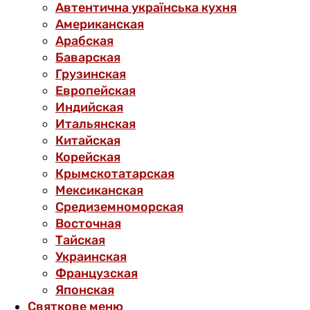
Автентична українська кухня
Американская
Арабская
Баварская
Грузинская
Европейская
Индийская
Итальянская
Китайская
Корейская
Крымскотатарская
Мексиканская
Средиземноморская
Восточная
Тайская
Украинская
Французская
Японская
Святкове меню