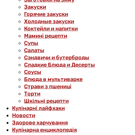
Закуски
Горячие закуски
Холодные закуски
Коктейли и напитки
Мамині рецепти
Супы
Салаты
Сэндвичи и бутерброды
Сладкие Блюда и Десерты
Соусы
Блюда в мультиварке
Страви з пшениці
Торти
Шкільні рецепти
Кулінарні лайфхаки
Новости
Здорове харчування
Кулінарна енциклопедія