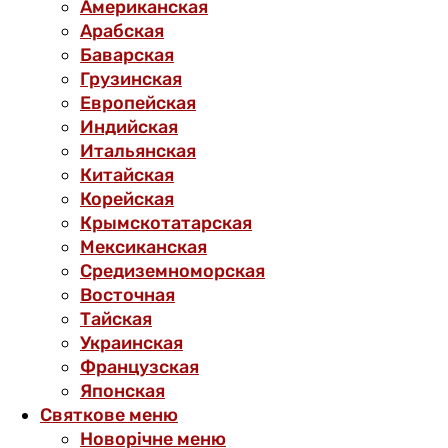
Американская
Арабская
Баварская
Грузинская
Европейская
Индийская
Итальянская
Китайская
Корейская
Крымскотатарская
Мексиканская
Средиземноморская
Восточная
Тайская
Украинская
Французская
Японская
Святкове меню
Новорічне меню