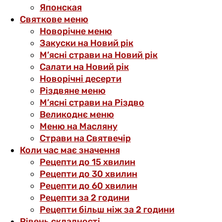
Японская
Святкове меню
Новорічне меню
Закуски на Новий рік
М’ясні страви на Новий рік
Салати на Новий рік
Новорічні десерти
Різдвяне меню
М’ясні страви на Різдво
Великоднє меню
Меню на Масляну
Страви на Святвечір
Коли час має значення
Рецепти до 15 хвилин
Рецепти до 30 хвилин
Рецепти до 60 хвилин
Рецепти за 2 години
Рецепти більш ніж за 2 години
Рівень складності