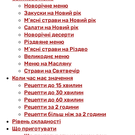
Новорічне меню
Закуски на Новий рік
М’ясні страви на Новий рік
Салати на Новий рік
Новорічні десерти
Різдвяне меню
М’ясні страви на Різдво
Великоднє меню
Меню на Масляну
Страви на Святвечір
Коли час має значення
Рецепти до 15 хвилин
Рецепти до 30 хвилин
Рецепти до 60 хвилин
Рецепти за 2 години
Рецепти більш ніж за 2 години
Рівень складності
Що приготувати