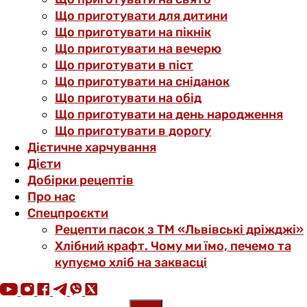
Що приготувати для дитини
Що приготувати на пікнік
Що приготувати на вечерю
Що приготувати в піст
Що приготувати на сніданок
Що приготувати на обід
Що приготувати на день народження
Що приготувати в дорогу
Дієтичне харчування
Дієти
Добірки рецептів
Про нас
Спецпроєкти
Рецепти пасок з ТМ «Львівські дріжджі»
Хлібний крафт. Чому ми їмо, печемо та
купуємо хліб на заквасці