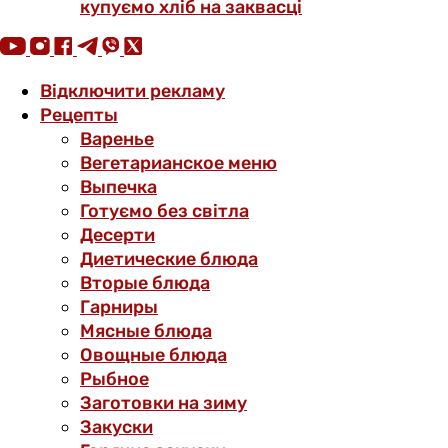
купуємо хліб на заквасці
Відключити рекламу
Рецепты
Варенье
Вегетарианское меню
Выпечка
Готуємо без світла
Десерти
Диетические блюда
Вторые блюда
Гарниры
Мясные блюда
Овощные блюда
Рыбное
Заготовки на зиму
Закуски