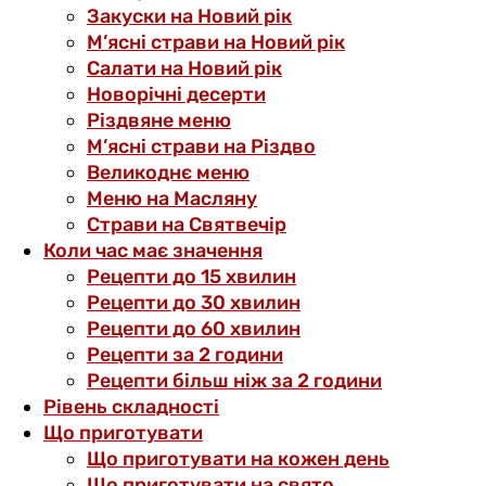
Закуски на Новий рік
М’ясні страви на Новий рік
Салати на Новий рік
Новорічні десерти
Різдвяне меню
М’ясні страви на Різдво
Великоднє меню
Меню на Масляну
Страви на Святвечір
Коли час має значення
Рецепти до 15 хвилин
Рецепти до 30 хвилин
Рецепти до 60 хвилин
Рецепти за 2 години
Рецепти більш ніж за 2 години
Рівень складності
Що приготувати
Що приготувати на кожен день
Що приготувати на свято