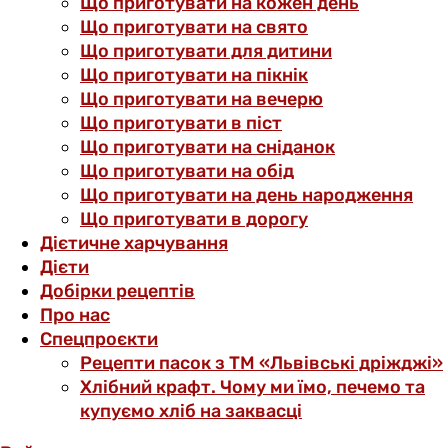
Що приготувати на кожен день
Що приготувати на свято
Що приготувати для дитини
Що приготувати на пікнік
Що приготувати на вечерю
Що приготувати в піст
Що приготувати на сніданок
Що приготувати на обід
Що приготувати на день народження
Що приготувати в дорогу
Дієтичне харчування
Дієти
Добірки рецептів
Про нас
Спецпроєкти
Рецепти пасок з ТМ «Львівські дріжджі»
Хлібний крафт. Чому ми їмо, печемо та
купуємо хліб на заквасці