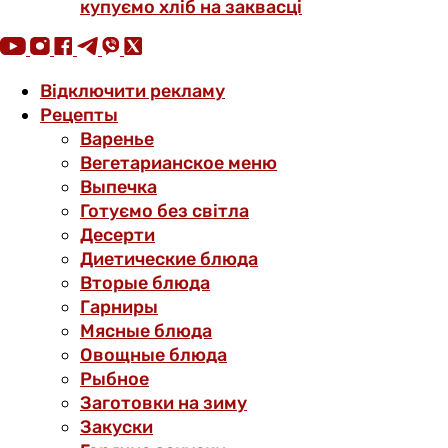
купуємо хліб на заквасці
Відключити рекламу
Рецепты
Варенье
Вегетарианское меню
Выпечка
Готуємо без світла
Десерти
Диетические блюда
Вторые блюда
Гарниры
Мясные блюда
Овощные блюда
Рыбное
Заготовки на зиму
Закуски