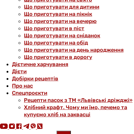
Що приготувати для дитини
Що приготувати на пікнік
Що приготувати на вечерю
Що приготувати в піст
Що приготувати на сніданок
Що приготувати на обід
Що приготувати на день народження
Що приготувати в дорогу
Дієтичне харчування
Дієти
Добірки рецептів
Про нас
Спецпроєкти
Рецепти пасок з ТМ «Львівські дріжджі»
Хлібний крафт. Чому ми їмо, печемо та
купуємо хліб на заквасці