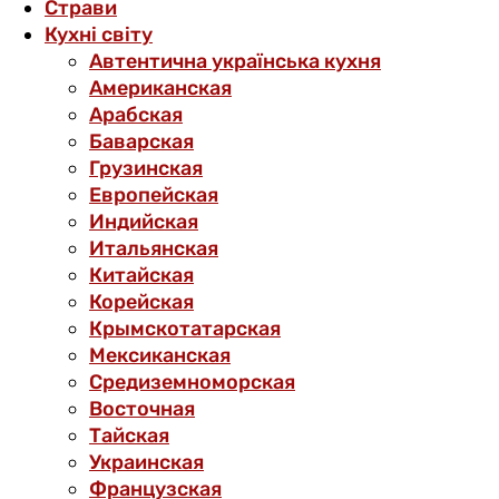
Страви
Кухні світу
Автентична українська кухня
Американская
Арабская
Баварская
Грузинская
Европейская
Индийская
Итальянская
Китайская
Корейская
Крымскотатарская
Мексиканская
Средиземноморская
Восточная
Тайская
Украинская
Французская