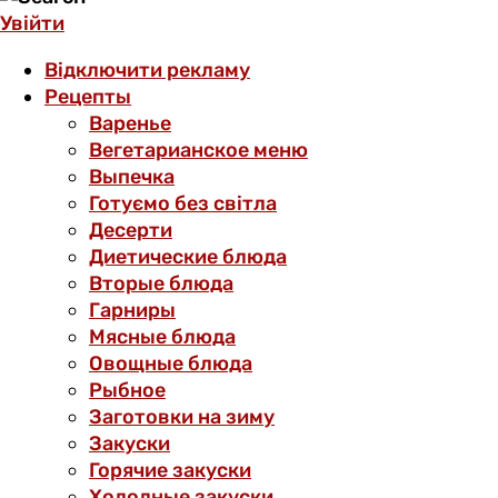
Увійти
Відключити рекламу
Рецепты
Варенье
Вегетарианское меню
Выпечка
Готуємо без світла
Десерти
Диетические блюда
Вторые блюда
Гарниры
Мясные блюда
Овощные блюда
Рыбное
Заготовки на зиму
Закуски
Горячие закуски
Холодные закуски