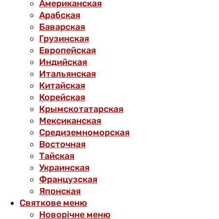
Американская
Арабская
Баварская
Грузинская
Европейская
Индийская
Итальянская
Китайская
Корейская
Крымскотатарская
Мексиканская
Средиземноморская
Восточная
Тайская
Украинская
Французская
Японская
Святкове меню
Новорічне меню