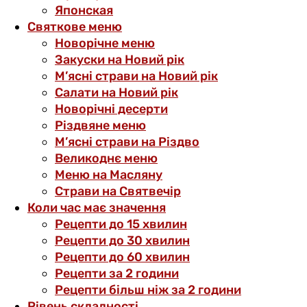
Японская
Святкове меню
Новорічне меню
Закуски на Новий рік
М’ясні страви на Новий рік
Салати на Новий рік
Новорічні десерти
Різдвяне меню
М’ясні страви на Різдво
Великоднє меню
Меню на Масляну
Страви на Святвечір
Коли час має значення
Рецепти до 15 хвилин
Рецепти до 30 хвилин
Рецепти до 60 хвилин
Рецепти за 2 години
Рецепти більш ніж за 2 години
Рівень складності