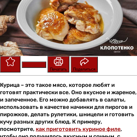
Сохранить
Оценить
Печатать
Поделиться
Курица – это такое мясо, которое любят и
готовят практически все. Оно вкусное и жареное,
и запеченное. Его можно добавлять в салаты,
использовать в качестве начинки для пирогов и
пирожков, делать рулетики, шницели и готовить
кучу разных других блюд. К примеру,
посмотрите,
как приготовить куриное филе
,
чтобы оно получилось вкусным и сочным, с