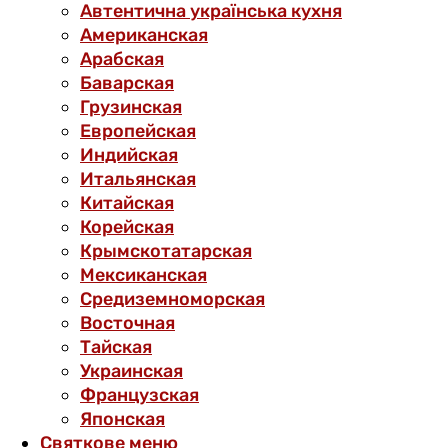
Автентична українська кухня
Американская
Арабская
Баварская
Грузинская
Европейская
Индийская
Итальянская
Китайская
Корейская
Крымскотатарская
Мексиканская
Средиземноморская
Восточная
Тайская
Украинская
Французская
Японская
Святкове меню