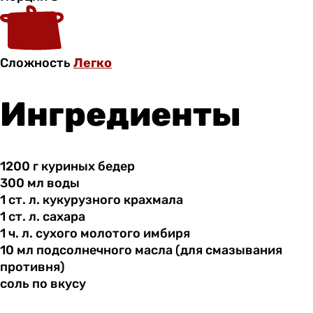
Сложность
Легко
Ингредиенты
1200 г
куриных
бедер
300 мл
воды
1 ст.
л.
кукурузного крахмала
1 ст.
л.
сахара
1 ч.
л.
сухого молотого имбиря
10 мл
подсолнечного
масла (для смазывания
противня)
соль по
вкусу