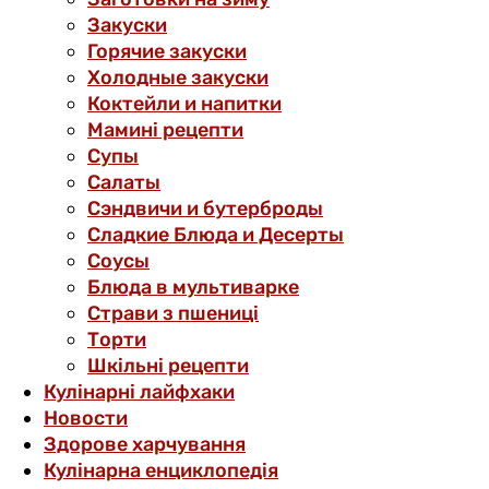
Закуски
Горячие закуски
Холодные закуски
Коктейли и напитки
Мамині рецепти
Супы
Салаты
Сэндвичи и бутерброды
Сладкие Блюда и Десерты
Соусы
Блюда в мультиварке
Страви з пшениці
Торти
Шкільні рецепти
Кулінарні лайфхаки
Новости
Здорове харчування
Кулінарна енциклопедія