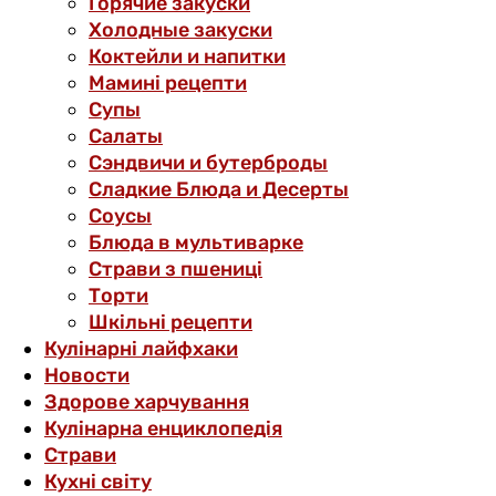
Горячие закуски
Холодные закуски
Коктейли и напитки
Мамині рецепти
Супы
Салаты
Сэндвичи и бутерброды
Сладкие Блюда и Десерты
Соусы
Блюда в мультиварке
Страви з пшениці
Торти
Шкільні рецепти
Кулінарні лайфхаки
Новости
Здорове харчування
Кулінарна енциклопедія
Страви
Кухні світу