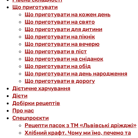
Що приготувати
Що приготувати на кожен день
Що приготувати на свято
Що приготувати для дитини
Що приготувати на пікнік
Що приготувати на вечерю
Що приготувати в піст
Що приготувати на сніданок
Що приготувати на обід
Що приготувати на день народження
Що приготувати в дорогу
Дієтичне харчування
Дієти
Добірки рецептів
Про нас
Спецпроєкти
Рецепти пасок з ТМ «Львівські дріжджі»
Хлібний крафт. Чому ми їмо, печемо та