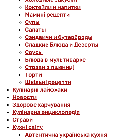
Коктейли и напитки
Мамині рецепти
Супы
Салаты
Сэндвичи и бутерброды
Сладкие Блюда и Десерты
Соусы
Блюда в мультиварке
Страви з пшениці
Торти
Шкільні рецепти
Кулінарні лайфхаки
Новости
Здорове харчування
Кулінарна енциклопедія
Страви
Кухні світу
Автентична українська кухня