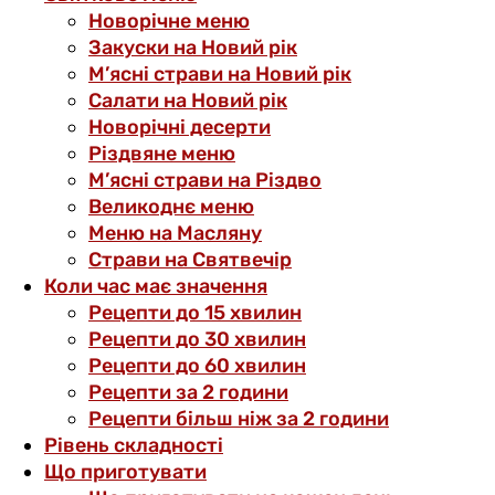
Новорічне меню
Закуски на Новий рік
М’ясні страви на Новий рік
Салати на Новий рік
Новорічні десерти
Різдвяне меню
М’ясні страви на Різдво
Великоднє меню
Меню на Масляну
Страви на Святвечір
Коли час має значення
Рецепти до 15 хвилин
Рецепти до 30 хвилин
Рецепти до 60 хвилин
Рецепти за 2 години
Рецепти більш ніж за 2 години
Рівень складності
Що приготувати