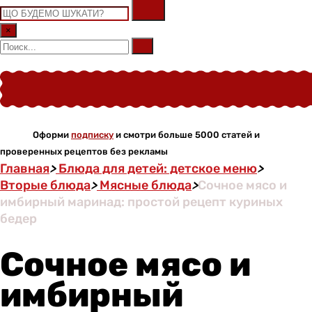
×
Оформи
подписку
и смотри больше 5000 статей и
проверенных рецептов без рекламы
Главная
>
Блюда для детей: детское меню
>
Вторые блюда
>
Мясные блюда
>
Сочное мясо и
имбирный маринад: простой рецепт куриных
бедер
Сочное мясо и
имбирный