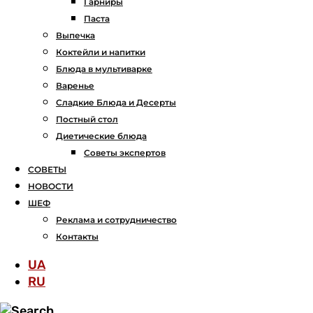
Гарниры
Паста
Выпечка
Коктейли и напитки
Блюда в мультиварке
Варенье
Сладкие Блюда и Десерты
Постный стол
Диетические блюда
Советы экспертов
СОВЕТЫ
НОВОСТИ
ШЕФ
Реклама и сотрудничество
Контакты
UA
RU