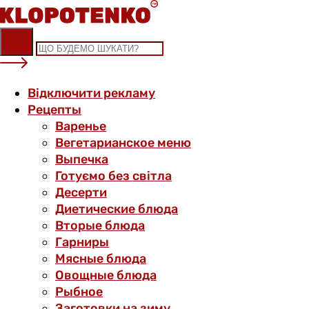
Skip
to
content
Відключити рекламу
Рецепты
Варенье
Вегетарианское меню
Выпечка
Готуємо без світла
Десерти
Диетические блюда
Вторые блюда
Гарниры
Мясные блюда
Овощные блюда
Рыбное
Заготовки на зиму