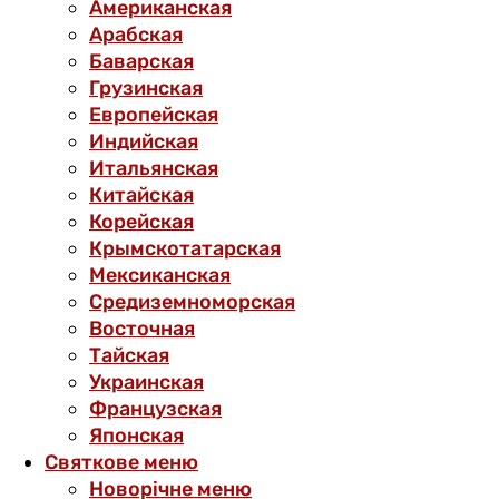
Американская
Арабская
Баварская
Грузинская
Европейская
Индийская
Итальянская
Китайская
Корейская
Крымскотатарская
Мексиканская
Средиземноморская
Восточная
Тайская
Украинская
Французская
Японская
Святкове меню
Новорічне меню