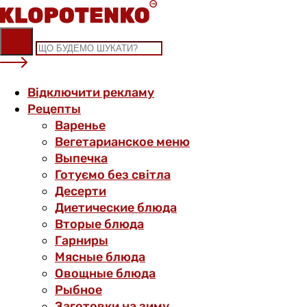
Skip
to
content
Відключити рекламу
Рецепты
Варенье
Вегетарианское меню
Выпечка
Готуємо без світла
Десерти
Диетические блюда
Вторые блюда
Гарниры
Мясные блюда
Овощные блюда
Рыбное
Заготовки на зиму