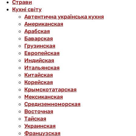
Страви
Кухні світу
Автентична українська кухня
Американская
Арабская
Баварская
Грузинская
Европейская
Индийская
Итальянская
Китайская
Корейская
Крымскотатарская
Мексиканская
Средиземноморская
Восточная
Тайская
Украинская
Французская