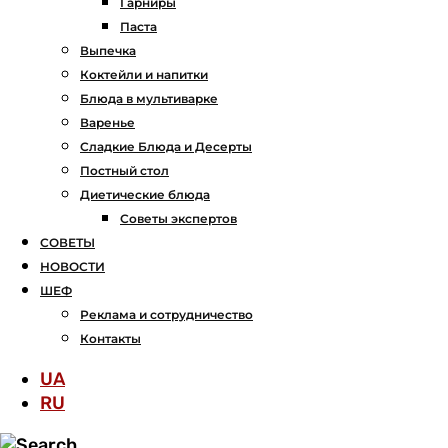
Гарниры
Паста
Выпечка
Коктейли и напитки
Блюда в мультиварке
Варенье
Сладкие Блюда и Десерты
Постный стол
Диетические блюда
Советы экспертов
СОВЕТЫ
НОВОСТИ
ШЕФ
Реклама и сотрудничество
Контакты
UA
RU