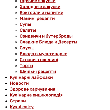
Горячие закуски
Холодные закуски
Коктейли и напитки
Мамині рецепти
Супы
Салаты
Сэндвичи и бутерброды
Сладкие Блюда и Десерты
Соусы
Блюда в мультиварке
Страви з пшениці
Торти
Шкільні рецепти
Кулінарні лайфхаки
Новости
Здорове харчування
Кулінарна енциклопедія
Страви
Кухні світу