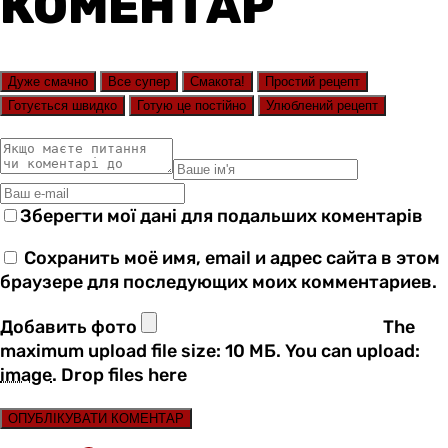
КОМЕНТАР
Дуже смачно
Все супер
Смакота!
Простий рецепт
Готується швидко
Готую це постійно
Улюблений рецепт
Зберегти мої дані для подальших коментарів
Сохранить моё имя, email и адрес сайта в этом
браузере для последующих моих комментариев.
Добавить фото
The
maximum upload file size: 10 МБ.
You can upload:
image
.
Drop files here
ОПУБЛІКУВАТИ КОМЕНТАР