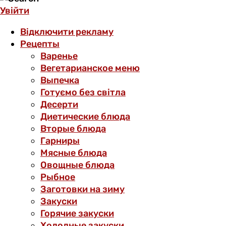
Увійти
Відключити рекламу
Рецепты
Варенье
Вегетарианское меню
Выпечка
Готуємо без світла
Десерти
Диетические блюда
Вторые блюда
Гарниры
Мясные блюда
Овощные блюда
Рыбное
Заготовки на зиму
Закуски
Горячие закуски
Холодные закуски