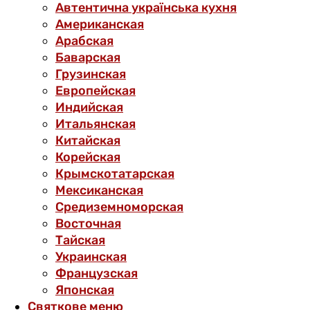
Автентична українська кухня
Американская
Арабская
Баварская
Грузинская
Европейская
Индийская
Итальянская
Китайская
Корейская
Крымскотатарская
Мексиканская
Средиземноморская
Восточная
Тайская
Украинская
Французская
Японская
Святкове меню