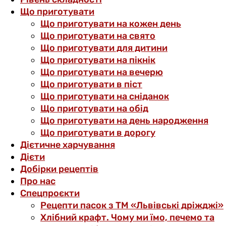
Що приготувати
Що приготувати на кожен день
Що приготувати на свято
Що приготувати для дитини
Що приготувати на пікнік
Що приготувати на вечерю
Що приготувати в піст
Що приготувати на сніданок
Що приготувати на обід
Що приготувати на день народження
Що приготувати в дорогу
Дієтичне харчування
Дієти
Добірки рецептів
Про нас
Спецпроєкти
Рецепти пасок з ТМ «Львівські дріжджі»
Хлібний крафт. Чому ми їмо, печемо та