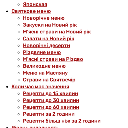
Японская
Святкове меню
Новорічне меню
Закуски на Новий рік
М’ясні страви на Новий рік
Салати на Новий рік
Новорічні десерти
Різдвяне меню
М’ясні страви на Різдво
Великоднє меню
Меню на Масляну
Страви на Святвечір
Коли час має значення
Рецепти до 15 хвилин
Рецепти до 30 хвилин
Рецепти до 60 хвилин
Рецепти за 2 години
Рецепти більш ніж за 2 години
Рівень складності