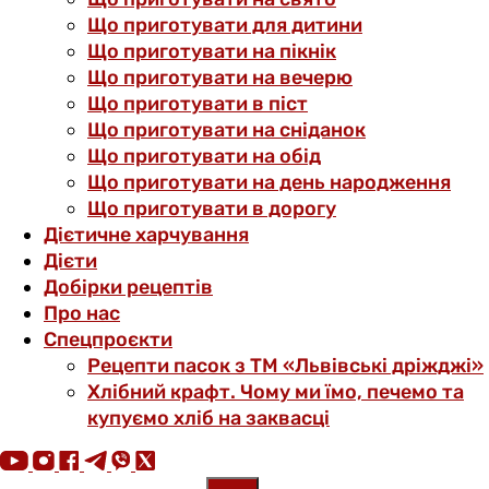
Що приготувати для дитини
Що приготувати на пікнік
Що приготувати на вечерю
Що приготувати в піст
Що приготувати на сніданок
Що приготувати на обід
Що приготувати на день народження
Що приготувати в дорогу
Дієтичне харчування
Дієти
Добірки рецептів
Про нас
Спецпроєкти
Рецепти пасок з ТМ «Львівські дріжджі»
Хлібний крафт. Чому ми їмо, печемо та
купуємо хліб на заквасці