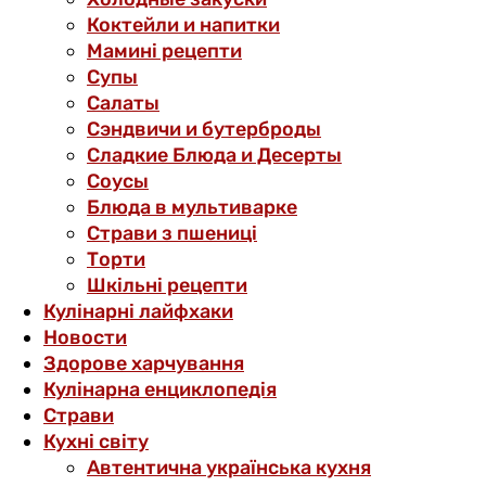
Коктейли и напитки
Мамині рецепти
Супы
Салаты
Сэндвичи и бутерброды
Сладкие Блюда и Десерты
Соусы
Блюда в мультиварке
Страви з пшениці
Торти
Шкільні рецепти
Кулінарні лайфхаки
Новости
Здорове харчування
Кулінарна енциклопедія
Страви
Кухні світу
Автентична українська кухня