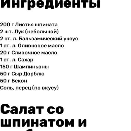
Ингредиенты
200 г
Листья
шпината
2 шт.
Лук
(небольшой)
2 ст.
л.
Бальзамический уксус
1 ст.
л.
Оливковое масло
20 г
Сливочное
масло
1 ст.
л.
Сахар
150 г
Шампиньоны
50 г
Сыр
Дорблю
50 г
Бекон
Соль, перец
(по
вкусу)
Салат со
шпинатом и