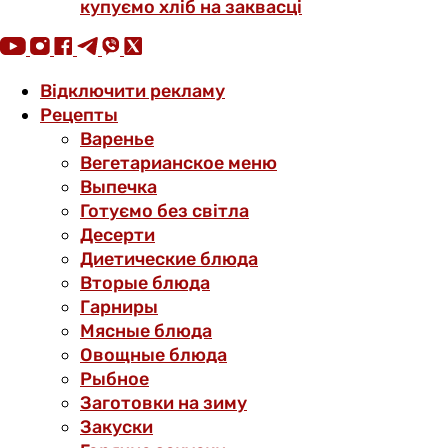
купуємо хліб на заквасці
Відключити рекламу
Рецепты
Варенье
Вегетарианское меню
Выпечка
Готуємо без світла
Десерти
Диетические блюда
Вторые блюда
Гарниры
Мясные блюда
Овощные блюда
Рыбное
Заготовки на зиму
Закуски