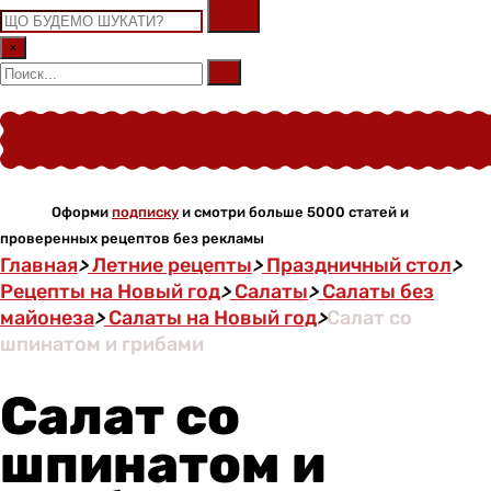
×
Оформи
подписку
и смотри больше 5000 статей и
проверенных рецептов без рекламы
Главная
>
Летние рецепты
>
Праздничный стол
>
Рецепты на Новый год
>
Салаты
>
Салаты без
майонеза
>
Салаты на Новый год
>
Салат со
шпинатом и грибами
Салат со
шпинатом и