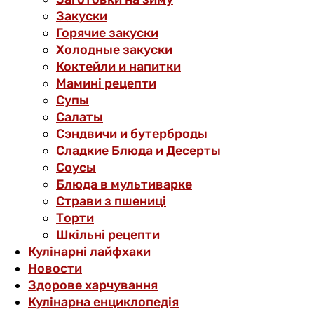
Закуски
Горячие закуски
Холодные закуски
Коктейли и напитки
Мамині рецепти
Супы
Салаты
Сэндвичи и бутерброды
Сладкие Блюда и Десерты
Соусы
Блюда в мультиварке
Страви з пшениці
Торти
Шкільні рецепти
Кулінарні лайфхаки
Новости
Здорове харчування
Кулінарна енциклопедія