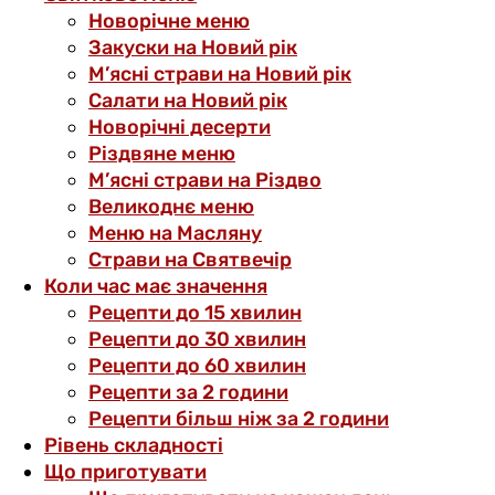
Новорічне меню
Закуски на Новий рік
М’ясні страви на Новий рік
Салати на Новий рік
Новорічні десерти
Різдвяне меню
М’ясні страви на Різдво
Великоднє меню
Меню на Масляну
Страви на Святвечір
Коли час має значення
Рецепти до 15 хвилин
Рецепти до 30 хвилин
Рецепти до 60 хвилин
Рецепти за 2 години
Рецепти більш ніж за 2 години
Рівень складності
Що приготувати