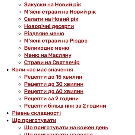
Закуски на Новий рік
М’ясні страви на Новий рік
Салати на Новий рік
Новорічні десерти
Різдвяне меню
М’ясні страви на Різдво
Великоднє меню
Меню на Масляну
Страви на Святвечір
Коли час має значення
Рецепти до 15 хвилин
Рецепти до 30 хвилин
Рецепти до 60 хвилин
Рецепти за 2 години
Рецепти більш ніж за 2 години
Рівень складності
Що приготувати
Що приготувати на кожен день
Що приготувати на свято