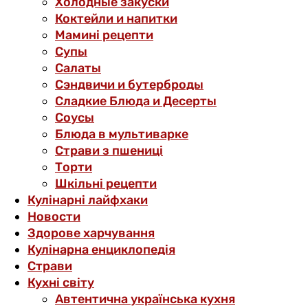
Холодные закуски
Коктейли и напитки
Мамині рецепти
Супы
Салаты
Сэндвичи и бутерброды
Сладкие Блюда и Десерты
Соусы
Блюда в мультиварке
Страви з пшениці
Торти
Шкільні рецепти
Кулінарні лайфхаки
Новости
Здорове харчування
Кулінарна енциклопедія
Страви
Кухні світу
Автентична українська кухня