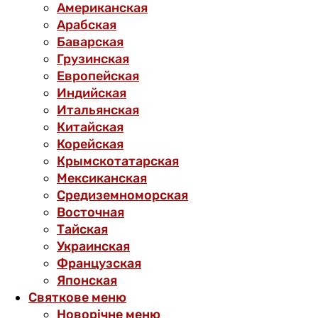
Американская
Арабская
Баварская
Грузинская
Европейская
Индийская
Итальянская
Китайская
Корейская
Крымскотатарская
Мексиканская
Средиземноморская
Восточная
Тайская
Украинская
Французская
Японская
Святкове меню
Новорічне меню