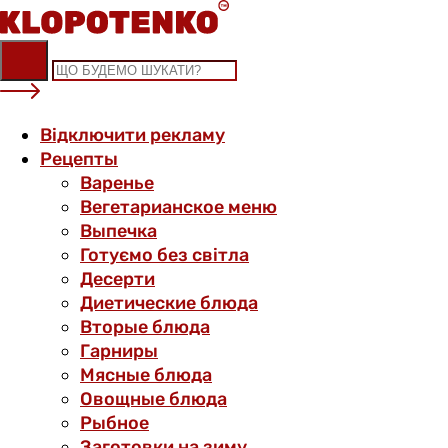
Skip
to
content
Відключити рекламу
Рецепты
Варенье
Вегетарианское меню
Выпечка
Готуємо без світла
Десерти
Диетические блюда
Вторые блюда
Гарниры
Мясные блюда
Овощные блюда
Рыбное
Заготовки на зиму