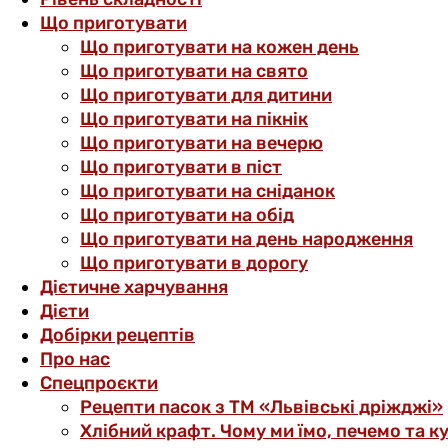
Що приготувати
Що приготувати на кожен день
Що приготувати на свято
Що приготувати для дитини
Що приготувати на пікнік
Що приготувати на вечерю
Що приготувати в піст
Що приготувати на сніданок
Що приготувати на обід
Що приготувати на день народження
Що приготувати в дорогу
Дієтичне харчування
Дієти
Добірки рецептів
Про нас
Спецпроєкти
Рецепти пасок з ТМ «Львівські дріжджі»
Хлібний крафт. Чому ми їмо, печемо та к