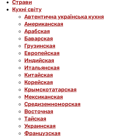
Страви
Кухні світу
Автентична українська кухня
Американская
Арабская
Баварская
Грузинская
Европейская
Индийская
Итальянская
Китайская
Корейская
Крымскотатарская
Мексиканская
Средиземноморская
Восточная
Тайская
Украинская
Французская