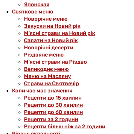
Японская
Святкове меню
Новорічне меню
Закуски на Новий рік
М’ясні страви на Новий рік
Салати на Новий рік
Новорічні десерти
Різдвяне меню
М’ясні страви на Різдво
Великоднє меню
Меню на Масляну
Страви на Святвечір
Коли час має значення
Рецепти до 15 хвилин
Рецепти до 30 хвилин
Рецепти до 60 хвилин
Рецепти за 2 години
Рецепти більш ніж за 2 години
Рівень складності