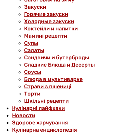
Закуски
Горячие закуски
Холодные закуски
Коктейли и напитки
Мамині рецепти
Супы
Салаты
Сэндвичи и бутерброды
Сладкие Блюда и Десерты
Соусы
Блюда в мультиварке
Страви з пшениці
Торти
Шкільні рецепти
Кулінарні лайфхаки
Новости
Здорове харчування
Кулінарна енциклопедія