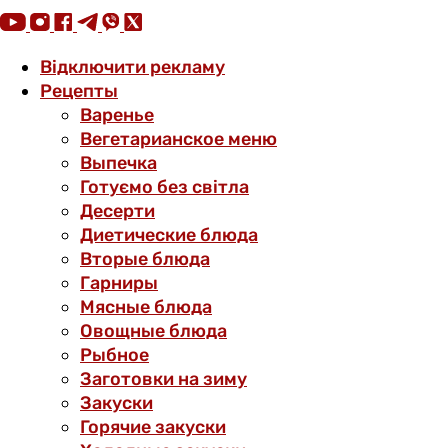
Відключити рекламу
Рецепты
Варенье
Вегетарианское меню
Выпечка
Готуємо без світла
Десерти
Диетические блюда
Вторые блюда
Гарниры
Мясные блюда
Овощные блюда
Рыбное
Заготовки на зиму
Закуски
Горячие закуски