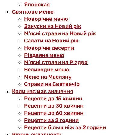
Японская
Святкове меню
Новорічне меню
Закуски на Новий рік
М’ясні страви на Новий рік
Салати на Новий рік
Новорічні десерти
Різдвяне меню
М’ясні страви на Різдво
Великоднє меню
Меню на Масляну
Страви на Святвечір
Коли час має значення
Рецепти до 15 хвилин
Рецепти до 30 хвилин
Рецепти до 60 хвилин
Рецепти за 2 години
Рецепти більш ніж за 2 години
Рівень складності