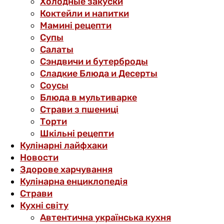
Холодные закуски
Коктейли и напитки
Мамині рецепти
Супы
Салаты
Сэндвичи и бутерброды
Сладкие Блюда и Десерты
Соусы
Блюда в мультиварке
Страви з пшениці
Торти
Шкільні рецепти
Кулінарні лайфхаки
Новости
Здорове харчування
Кулінарна енциклопедія
Страви
Кухні світу
Автентична українська кухня