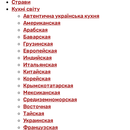
Страви
Кухні світу
Автентична українська кухня
Американская
Арабская
Баварская
Грузинская
Европейская
Индийская
Итальянская
Китайская
Корейская
Крымскотатарская
Мексиканская
Средиземноморская
Восточная
Тайская
Украинская
Французская