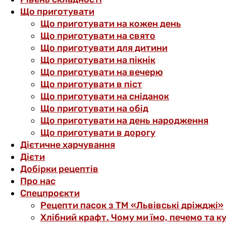
Що приготувати
Що приготувати на кожен день
Що приготувати на свято
Що приготувати для дитини
Що приготувати на пікнік
Що приготувати на вечерю
Що приготувати в піст
Що приготувати на сніданок
Що приготувати на обід
Що приготувати на день народження
Що приготувати в дорогу
Дієтичне харчування
Дієти
Добірки рецептів
Про нас
Спецпроєкти
Рецепти пасок з ТМ «Львівські дріжджі»
Хлібний крафт. Чому ми їмо, печемо та к