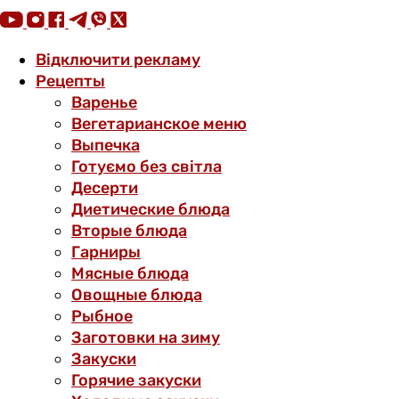
Відключити рекламу
Рецепты
Варенье
Вегетарианское меню
Выпечка
Готуємо без світла
Десерти
Диетические блюда
Вторые блюда
Гарниры
Мясные блюда
Овощные блюда
Рыбное
Заготовки на зиму
Закуски
Горячие закуски