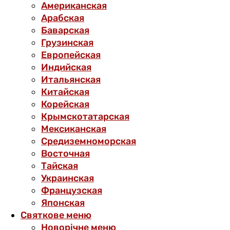
Американская
Арабская
Баварская
Грузинская
Европейская
Индийская
Итальянская
Китайская
Корейская
Крымскотатарская
Мексиканская
Средиземноморская
Восточная
Тайская
Украинская
Французская
Японская
Святкове меню
Новорічне меню