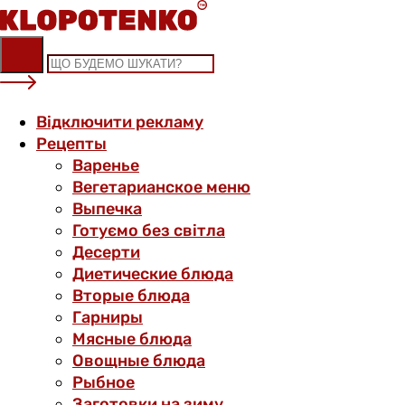
Skip
to
content
Відключити рекламу
Рецепты
Варенье
Вегетарианское меню
Выпечка
Готуємо без світла
Десерти
Диетические блюда
Вторые блюда
Гарниры
Мясные блюда
Овощные блюда
Рыбное
Заготовки на зиму