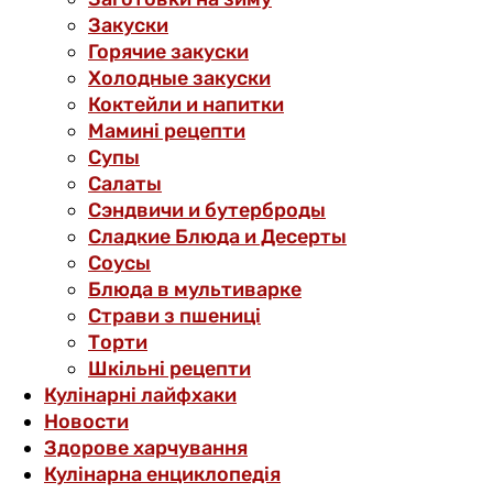
Закуски
Горячие закуски
Холодные закуски
Коктейли и напитки
Мамині рецепти
Супы
Салаты
Сэндвичи и бутерброды
Сладкие Блюда и Десерты
Соусы
Блюда в мультиварке
Страви з пшениці
Торти
Шкільні рецепти
Кулінарні лайфхаки
Новости
Здорове харчування
Кулінарна енциклопедія