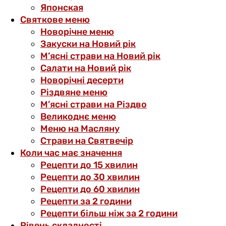
Японская
Святкове меню
Новорічне меню
Закуски на Новий рік
М’ясні страви на Новий рік
Салати на Новий рік
Новорічні десерти
Різдвяне меню
М’ясні страви на Різдво
Великоднє меню
Меню на Масляну
Страви на Святвечір
Коли час має значення
Рецепти до 15 хвилин
Рецепти до 30 хвилин
Рецепти до 60 хвилин
Рецепти за 2 години
Рецепти більш ніж за 2 години
Рівень складності