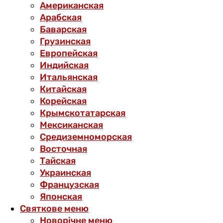
Американская
Арабская
Баварская
Грузинская
Европейская
Индийская
Итальянская
Китайская
Корейская
Крымскотатарская
Мексиканская
Средиземноморская
Восточная
Тайская
Украинская
Французская
Японская
Святкове меню
Новорічне меню