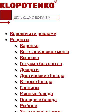
Skip
to
content
Відключити рекламу
Рецепты
Варенье
Вегетарианское меню
Выпечка
Готуємо без світла
Десерти
Диетические блюда
Вторые блюда
Гарниры
Мясные блюда
Овощные блюда
Рыбное
Заготовки на зиму