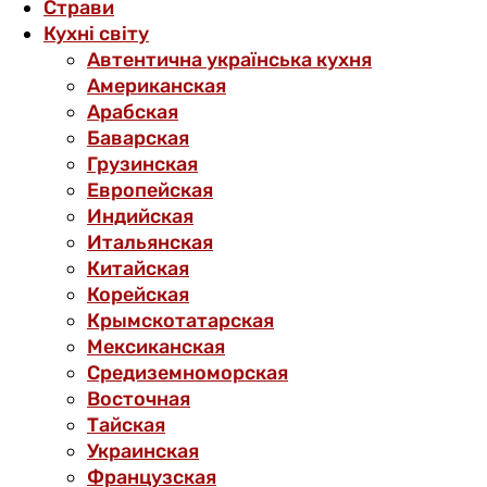
Страви
Кухні світу
Автентична українська кухня
Американская
Арабская
Баварская
Грузинская
Европейская
Индийская
Итальянская
Китайская
Корейская
Крымскотатарская
Мексиканская
Средиземноморская
Восточная
Тайская
Украинская
Французская