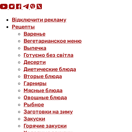
Відключити рекламу
Рецепты
Варенье
Вегетарианское меню
Выпечка
Готуємо без світла
Десерти
Диетические блюда
Вторые блюда
Гарниры
Мясные блюда
Овощные блюда
Рыбное
Заготовки на зиму
Закуски
Горячие закуски