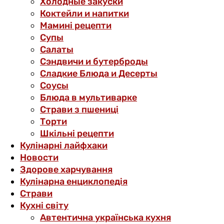
Холодные закуски
Коктейли и напитки
Мамині рецепти
Супы
Салаты
Сэндвичи и бутерброды
Сладкие Блюда и Десерты
Соусы
Блюда в мультиварке
Страви з пшениці
Торти
Шкільні рецепти
Кулінарні лайфхаки
Новости
Здорове харчування
Кулінарна енциклопедія
Страви
Кухні світу
Автентична українська кухня