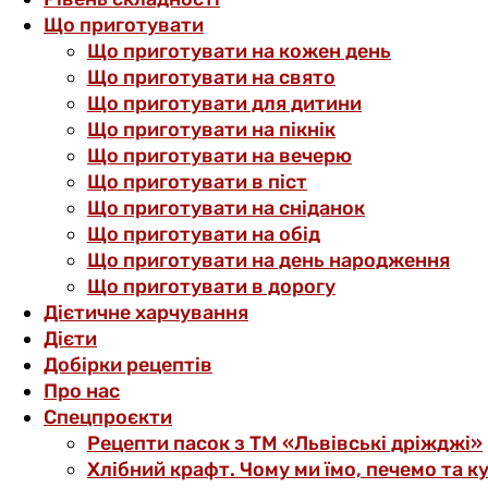
Що приготувати
Що приготувати на кожен день
Що приготувати на свято
Що приготувати для дитини
Що приготувати на пікнік
Що приготувати на вечерю
Що приготувати в піст
Що приготувати на сніданок
Що приготувати на обід
Що приготувати на день народження
Що приготувати в дорогу
Дієтичне харчування
Дієти
Добірки рецептів
Про нас
Спецпроєкти
Рецепти пасок з ТМ «Львівські дріжджі»
Хлібний крафт. Чому ми їмо, печемо та к