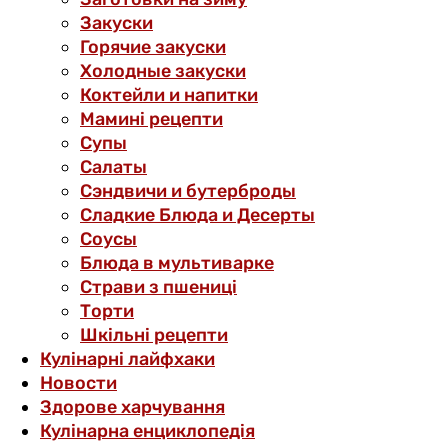
Закуски
Горячие закуски
Холодные закуски
Коктейли и напитки
Мамині рецепти
Супы
Салаты
Сэндвичи и бутерброды
Сладкие Блюда и Десерты
Соусы
Блюда в мультиварке
Страви з пшениці
Торти
Шкільні рецепти
Кулінарні лайфхаки
Новости
Здорове харчування
Кулінарна енциклопедія