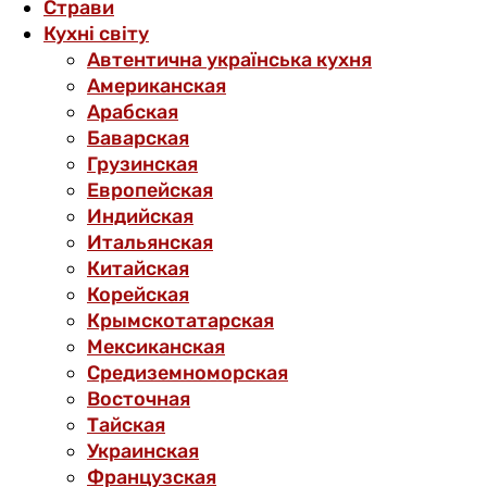
Страви
Кухні світу
Автентична українська кухня
Американская
Арабская
Баварская
Грузинская
Европейская
Индийская
Итальянская
Китайская
Корейская
Крымскотатарская
Мексиканская
Средиземноморская
Восточная
Тайская
Украинская
Французская