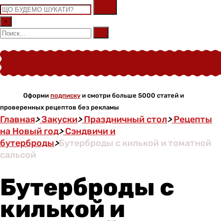
×
Оформи
подписку
и смотри больше 5000 статей и
проверенных рецептов без рекламы
Главная
>
Закуски
>
Праздничный стол
>
Рецепты
на Новый год
>
Сэндвичи и
бутерброды
>
Бутерброды с килькой и томатной
сальсой
Бутерброды с
килькой и