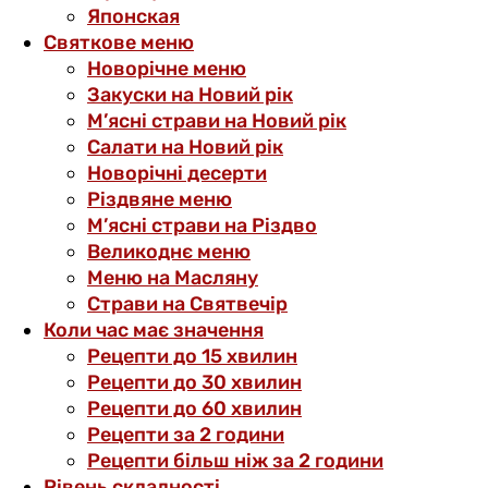
Японская
Святкове меню
Новорічне меню
Закуски на Новий рік
М’ясні страви на Новий рік
Салати на Новий рік
Новорічні десерти
Різдвяне меню
М’ясні страви на Різдво
Великоднє меню
Меню на Масляну
Страви на Святвечір
Коли час має значення
Рецепти до 15 хвилин
Рецепти до 30 хвилин
Рецепти до 60 хвилин
Рецепти за 2 години
Рецепти більш ніж за 2 години
Рівень складності