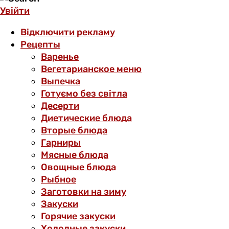
Увійти
Відключити рекламу
Рецепты
Варенье
Вегетарианское меню
Выпечка
Готуємо без світла
Десерти
Диетические блюда
Вторые блюда
Гарниры
Мясные блюда
Овощные блюда
Рыбное
Заготовки на зиму
Закуски
Горячие закуски
Холодные закуски