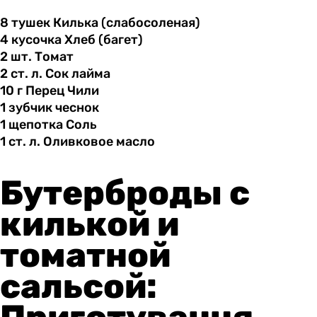
8 тушек
Килька
(слабосоленая)
4 кусочка
Хлеб
(багет)
2 шт.
Томат
2 ст.
л.
Сок лайма
10 г
Перец
Чили
1 зубчик
чеснок
1 щепотка
Соль
1 ст.
л.
Оливковое масло
Бутерброды с
килькой и
томатной
сальсой: