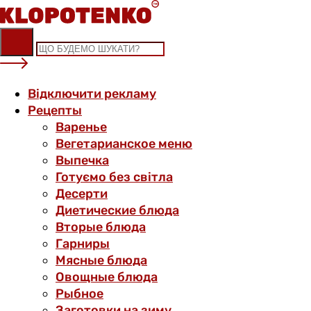
Skip
to
content
Відключити рекламу
Рецепты
Варенье
Вегетарианское меню
Выпечка
Готуємо без світла
Десерти
Диетические блюда
Вторые блюда
Гарниры
Мясные блюда
Овощные блюда
Рыбное
Заготовки на зиму