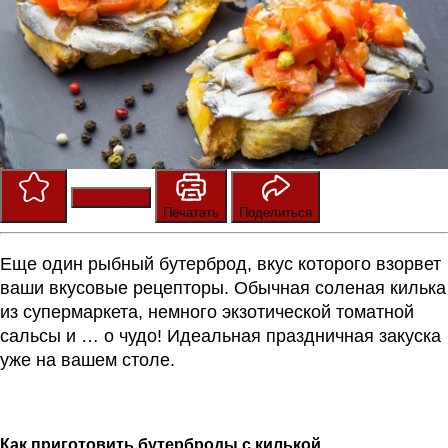
Сохранить
Оценить
Печатать
Поделиться
Еще один рыбный бутерброд, вкус которого взорвет
ваши вкусовые рецепторы. Обычная соленая килька
из супермаркета, немного экзотической томатной
сальсы и … о чудо! Идеальная праздничная закуска
уже на вашем столе.
Как приготовить бутерброды с килькой