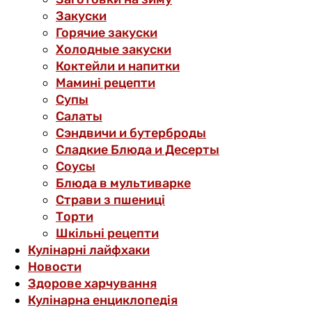
Закуски
Горячие закуски
Холодные закуски
Коктейли и напитки
Мамині рецепти
Супы
Салаты
Сэндвичи и бутерброды
Сладкие Блюда и Десерты
Соусы
Блюда в мультиварке
Страви з пшениці
Торти
Шкільні рецепти
Кулінарні лайфхаки
Новости
Здорове харчування
Кулінарна енциклопедія