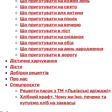
Що приготувати на кожен день
Що приготувати на свято
Що приготувати для дитини
Що приготувати на пікнік
Що приготувати на вечерю
Що приготувати в піст
Що приготувати на сніданок
Що приготувати на обід
Що приготувати на день народження
Що приготувати в дорогу
Дієтичне харчування
Дієти
Добірки рецептів
Про нас
Спецпроєкти
Рецепти пасок з ТМ «Львівські дріжджі»
Хлібний крафт. Чому ми їмо, печемо та
купуємо хліб на заквасці