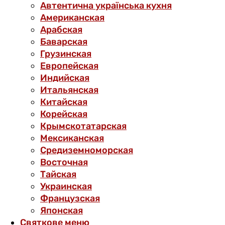
Автентична українська кухня
Американская
Арабская
Баварская
Грузинская
Европейская
Индийская
Итальянская
Китайская
Корейская
Крымскотатарская
Мексиканская
Средиземноморская
Восточная
Тайская
Украинская
Французская
Японская
Святкове меню