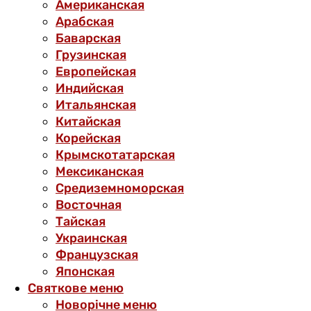
Американская
Арабская
Баварская
Грузинская
Европейская
Индийская
Итальянская
Китайская
Корейская
Крымскотатарская
Мексиканская
Средиземноморская
Восточная
Тайская
Украинская
Французская
Японская
Святкове меню
Новорічне меню