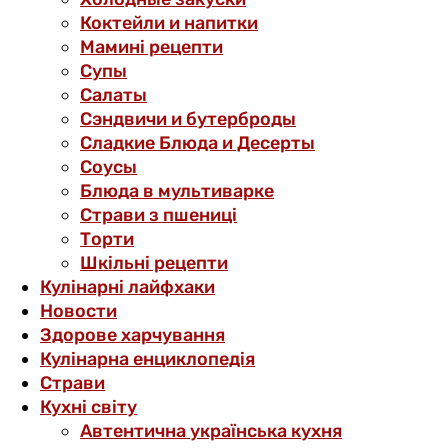
Коктейли и напитки
Мамині рецепти
Супы
Салаты
Сэндвичи и бутерброды
Сладкие Блюда и Десерты
Соусы
Блюда в мультиварке
Страви з пшениці
Торти
Шкільні рецепти
Кулінарні лайфхаки
Новости
Здорове харчування
Кулінарна енциклопедія
Страви
Кухні світу
Автентична українська кухня