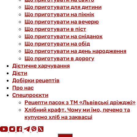
Що приготувати для дитини
Що приготувати на пікнік
Що приготувати на вечерю
Що приготувати в піст
Що приготувати на сніданок
Що приготувати на обід
Що приготувати на день народження
Що приготувати в дорогу
Дієтичне харчування
Дієти
Добірки рецептів
Про нас
Спецпроєкти
Рецепти пасок з ТМ «Львівські дріжджі»
Хлібний крафт. Чому ми їмо, печемо та
купуємо хліб на заквасці