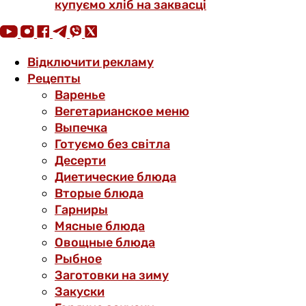
купуємо хліб на заквасці
Відключити рекламу
Рецепты
Варенье
Вегетарианское меню
Выпечка
Готуємо без світла
Десерти
Диетические блюда
Вторые блюда
Гарниры
Мясные блюда
Овощные блюда
Рыбное
Заготовки на зиму
Закуски