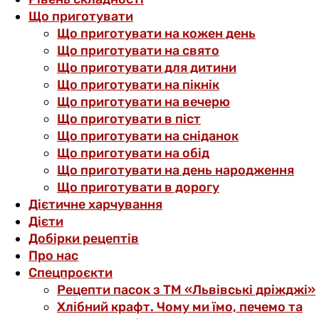
Що приготувати
Що приготувати на кожен день
Що приготувати на свято
Що приготувати для дитини
Що приготувати на пікнік
Що приготувати на вечерю
Що приготувати в піст
Що приготувати на сніданок
Що приготувати на обід
Що приготувати на день народження
Що приготувати в дорогу
Дієтичне харчування
Дієти
Добірки рецептів
Про нас
Спецпроєкти
Рецепти пасок з ТМ «Львівські дріжджі»
Хлібний крафт. Чому ми їмо, печемо та