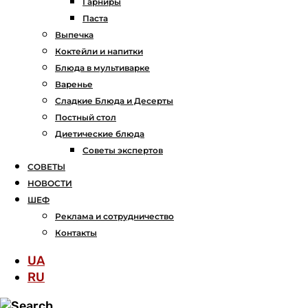
Гарниры
Паста
Выпечка
Коктейли и напитки
Блюда в мультиварке
Варенье
Сладкие Блюда и Десерты
Постный стол
Диетические блюда
Советы экспертов
СОВЕТЫ
НОВОСТИ
ШЕФ
Реклама и сотрудничество
Контакты
UA
RU