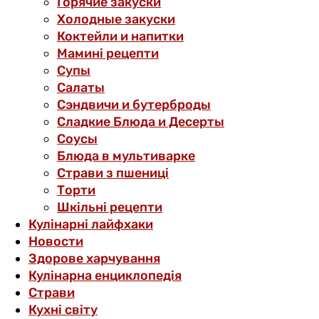
Горячие закуски
Холодные закуски
Коктейли и напитки
Мамині рецепти
Супы
Салаты
Сэндвичи и бутерброды
Сладкие Блюда и Десерты
Соусы
Блюда в мультиварке
Страви з пшениці
Торти
Шкільні рецепти
Кулінарні лайфхаки
Новости
Здорове харчування
Кулінарна енциклопедія
Страви
Кухні світу