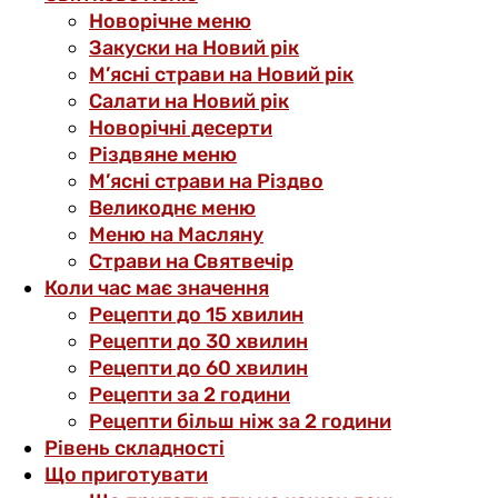
Новорічне меню
Закуски на Новий рік
М’ясні страви на Новий рік
Салати на Новий рік
Новорічні десерти
Різдвяне меню
М’ясні страви на Різдво
Великоднє меню
Меню на Масляну
Страви на Святвечір
Коли час має значення
Рецепти до 15 хвилин
Рецепти до 30 хвилин
Рецепти до 60 хвилин
Рецепти за 2 години
Рецепти більш ніж за 2 години
Рівень складності
Що приготувати