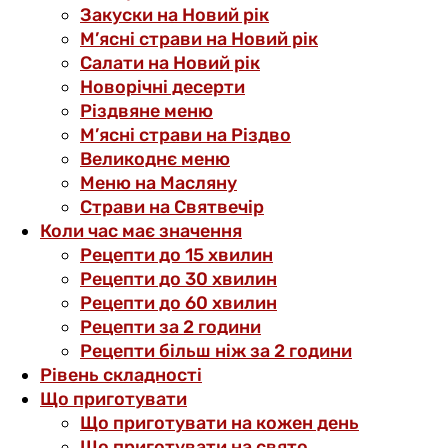
Закуски на Новий рік
М’ясні страви на Новий рік
Салати на Новий рік
Новорічні десерти
Різдвяне меню
М’ясні страви на Різдво
Великоднє меню
Меню на Масляну
Страви на Святвечір
Коли час має значення
Рецепти до 15 хвилин
Рецепти до 30 хвилин
Рецепти до 60 хвилин
Рецепти за 2 години
Рецепти більш ніж за 2 години
Рівень складності
Що приготувати
Що приготувати на кожен день
Що приготувати на свято