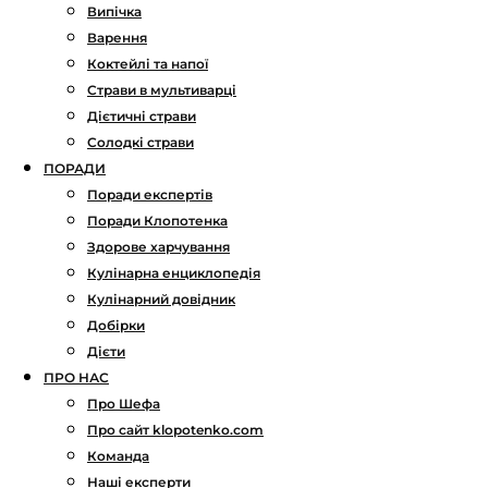
Випічка
Варення
Коктейлі та напої
Страви в мультиварці
Дієтичні страви
Солодкі страви
ПОРАДИ
Поради експертів
Поради Клопотенка
Здорове харчування
Кулінарна енциклопедія
Кулінарний довідник
Добірки
Дієти
ПРО НАС
Про Шефа
Про сайт klopotenko.com
Команда
Наші експерти