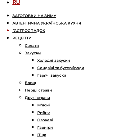
RU
ЗАГОТОВКИ НА ЗИМУ
АВТЕНТИЧНА УКРАЇНСЬКА КУХНЯ
ГАСТРОСПАДОК
РЕЦЕПТИ
Салати
Закуски
Холодні закуски
Сендвічі та бутерброди
Гарячі закуски
Борщ
Перші страви
Другі страви
М’ясні
Рибне
Овочеві
Гарніри
Піца