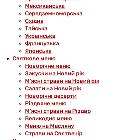
Мексиканська
Середземноморська
Східна
Тайська
Українська
Французька
Японська
Святкове меню
Новорічне меню
Закуски на Новий рік
М’ясні страви на Новий рік
Салати на Новий рік
Новорічні десерти
Різдвяне меню
М’ясні страви на Різдво
Великоднє меню
Меню на Масляну
Страви на Святвечір