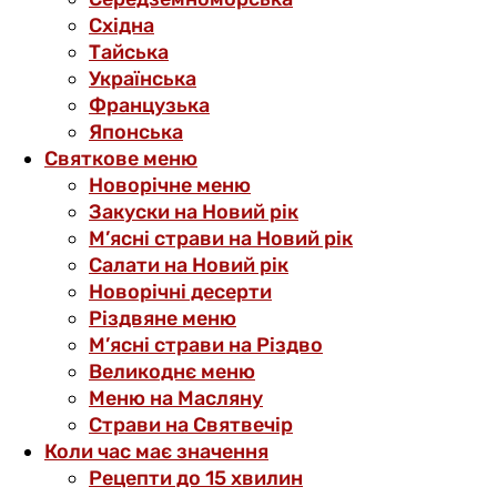
Східна
Тайська
Українська
Французька
Японська
Святкове меню
Новорічне меню
Закуски на Новий рік
М’ясні страви на Новий рік
Салати на Новий рік
Новорічні десерти
Різдвяне меню
М’ясні страви на Різдво
Великоднє меню
Меню на Масляну
Страви на Святвечір
Коли час має значення
Рецепти до 15 хвилин