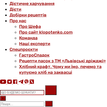
Дієтичне харчування
Дієти
Добірки рецептів
Про нас
Про Шефа
Про сайт klopotenko.com
Команда
Наші експерти
Спецпроєкти
ГастроСпадок
Рецепти пасок з ТМ «Львівські дріжджі»
Хлібний крафт. Чому ми їмо, печемо та
купуємо хліб на заквасці
×