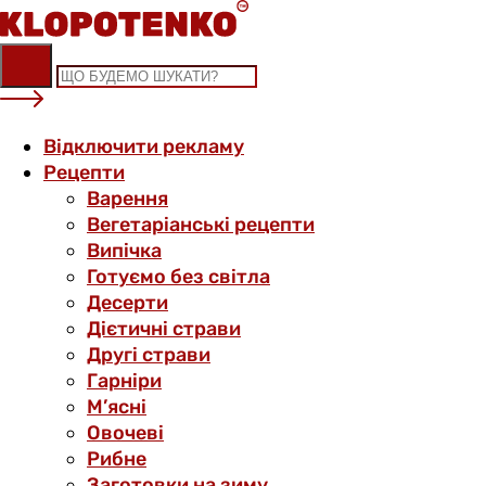
Skip
to
content
Відключити рекламу
Рецепти
Варення
Вегетаріанські рецепти
Випічка
Готуємо без світла
Десерти
Дієтичні страви
Другі страви
Гарніри
М’ясні
Овочеві
Рибне
Заготовки на зиму