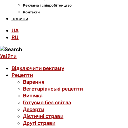
Реклама і співробітництво
Контакти
НОВИНИ
UA
RU
Увійти
Відключити рекламу
Рецепти
Варення
Вегетаріанські рецепти
Випічка
Готуємо без світла
Десерти
Дієтичні страви
Другі страви