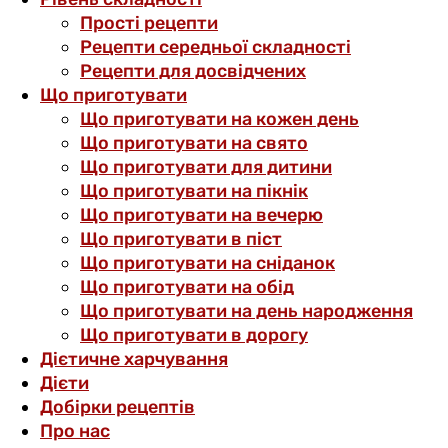
Прості рецепти
Рецепти середньої складності
Рецепти для досвідчених
Що приготувати
Що приготувати на кожен день
Що приготувати на свято
Що приготувати для дитини
Що приготувати на пікнік
Що приготувати на вечерю
Що приготувати в піст
Що приготувати на сніданок
Що приготувати на обід
Що приготувати на день народження
Що приготувати в дорогу
Дієтичне харчування
Дієти
Добірки рецептів
Про нас