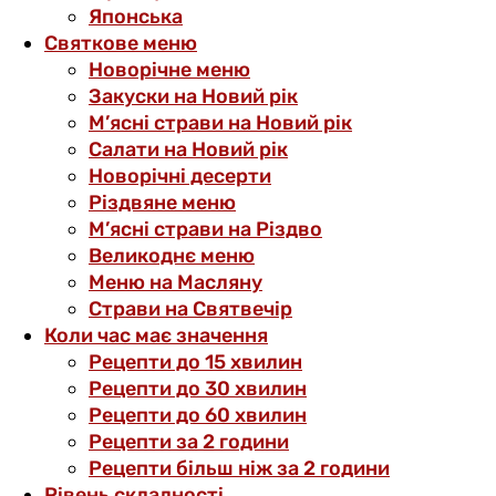
Японська
Святкове меню
Новорічне меню
Закуски на Новий рік
М’ясні страви на Новий рік
Салати на Новий рік
Новорічні десерти
Різдвяне меню
М’ясні страви на Різдво
Великоднє меню
Меню на Масляну
Страви на Святвечір
Коли час має значення
Рецепти до 15 хвилин
Рецепти до 30 хвилин
Рецепти до 60 хвилин
Рецепти за 2 години
Рецепти більш ніж за 2 години
Рівень складності