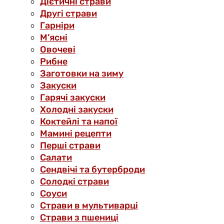
Дієтичні страви
Другі страви
Гарніри
М’ясні
Овочеві
Рибне
Заготовки на зиму
Закуски
Гарячі закуски
Холодні закуски
Коктейлі та напої
Мамині рецепти
Перші страви
Салати
Сендвічі та бутерброди
Солодкі страви
Соуси
Страви в мультиварці
Страви з пшениці