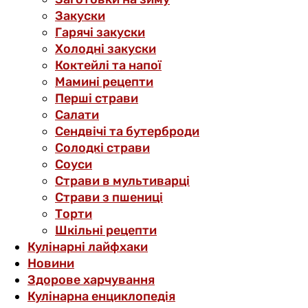
Закуски
Гарячі закуски
Холодні закуски
Коктейлі та напої
Мамині рецепти
Перші страви
Салати
Сендвічі та бутерброди
Солодкі страви
Соуси
Страви в мультиварці
Страви з пшениці
Торти
Шкільні рецепти
Кулінарні лайфхаки
Новини
Здорове харчування
Кулінарна енциклопедія