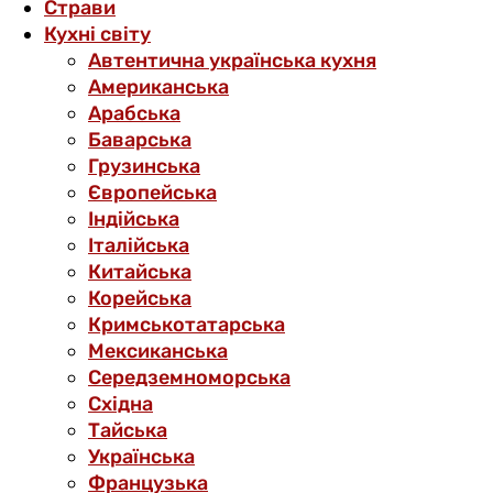
Страви
Кухні світу
Автентична українська кухня
Американська
Арабська
Баварська
Грузинська
Європейська
Індійська
Італійська
Китайська
Корейська
Кримськотатарська
Мексиканська
Середземноморська
Східна
Тайська
Українська
Французька