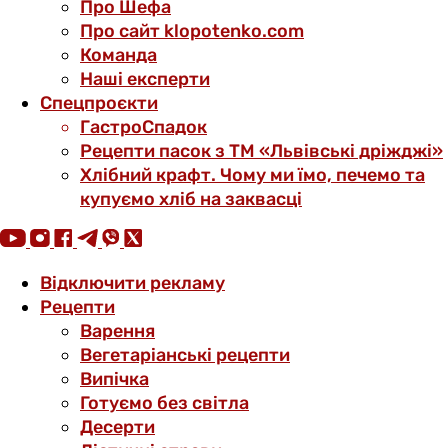
Про Шефа
Про сайт klopotenko.com
Команда
Наші експерти
Спецпроєкти
ГастроСпадок
Рецепти пасок з ТМ «Львівські дріжджі»
Хлібний крафт. Чому ми їмо, печемо та
купуємо хліб на заквасці
Відключити рекламу
Рецепти
Варення
Вегетаріанські рецепти
Випічка
Готуємо без світла
Десерти