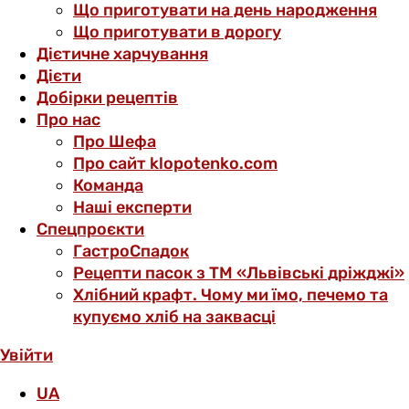
Що приготувати на день народження
Що приготувати в дорогу
Дієтичне харчування
Дієти
Добірки рецептів
Про нас
Про Шефа
Про сайт klopotenko.com
Команда
Наші експерти
Спецпроєкти
ГастроСпадок
Рецепти пасок з ТМ «Львівські дріжджі»
Хлібний крафт. Чому ми їмо, печемо та
купуємо хліб на заквасці
Увійти
UA