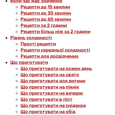
Коли час має значення
Рецепти до 15 хвилин
Рецепти до 30 хвилин
Рецепти до 60 хвилин
Рецепти за 2 години
Рецепти більш ніж за 2 години
Рівень складності
Прості рецепти
Рецепти середньої складності
Рецепти для досвідчених
Що приготувати
Що приготувати на кожен день
Що приготувати на свято
Що приготувати для дитини
Що приготувати на пікнік
Що приготувати на вечерю
Що приготувати в піст
Що приготувати на сніданок
Що приготувати на обід