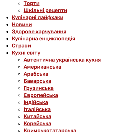
Торти
Шкільні рецепти
Кулінарні лайфхаки
Новини
Здорове харчування
Кулінарна енциклопедія
Страви
Кухні світу
Автентична українська кухня
Американська
Арабська
Баварська
Грузинська
Європейська
Індійська
Італійська
Китайська
Корейська
Кримськотатарська