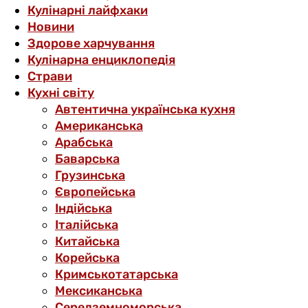
Кулінарні лайфхаки
Новини
Здорове харчування
Кулінарна енциклопедія
Страви
Кухні світу
Автентична українська кухня
Американська
Арабська
Баварська
Грузинська
Європейська
Індійська
Італійська
Китайська
Корейська
Кримськотатарська
Мексиканська
Середземноморська