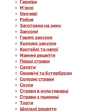
Гарніри
М’ясні
Овочеві
Рибне
Заготовки на зиму
Закуски
Гарячі закуски
Холодні закуски
Коктейлі та напої
Мамині рецепти
Перші страви
Салати
Сендвічі та бутерброди
Солодкі страви
Соуси
Страви в мультиварці
Страви з пшениці
Торти
Шкільні рецепти