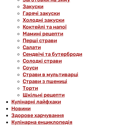
Закуски
Гарячі закуски
Холодні закуски
Коктейлі та напої
Мамині рецепти
Перші страви
Салати
Сендвічі та бутерброди
Солодкі страви
Соуси
Страви в мультиварці
Страви з пшениці
Торти
Шкільні рецепти
Кулінарні лайфхаки
Новини
Здорове харчування
Кулінарна енциклопедія