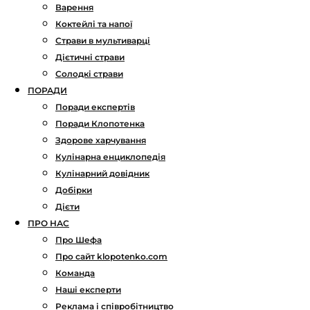
Варення
Коктейлі та напої
Страви в мультиварці
Дієтичні страви
Солодкі страви
ПОРАДИ
Поради експертів
Поради Клопотенка
Здорове харчування
Кулінарна енциклопедія
Кулінарний довідник
Добірки
Дієти
ПРО НАС
Про Шефа
Про сайт klopotenko.com
Команда
Наші експерти
Реклама і співробітництво