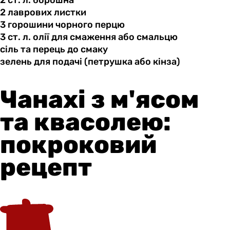
2 лаврових
листки
3 горошини
чорного
перцю
3 ст.
л.
олії для смаження або смальцю
сіль та
перець
до смаку
зелень для
подачі
(петрушка або кінза)
Чанахі з м'ясом
та квасолею:
покроковий
рецепт