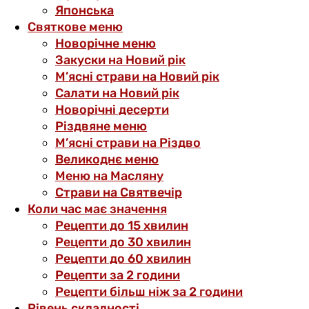
Японська
Святкове меню
Новорічне меню
Закуски на Новий рік
М’ясні страви на Новий рік
Салати на Новий рік
Новорічні десерти
Різдвяне меню
М’ясні страви на Різдво
Великоднє меню
Меню на Масляну
Страви на Святвечір
Коли час має значення
Рецепти до 15 хвилин
Рецепти до 30 хвилин
Рецепти до 60 хвилин
Рецепти за 2 години
Рецепти більш ніж за 2 години
Рівень складності