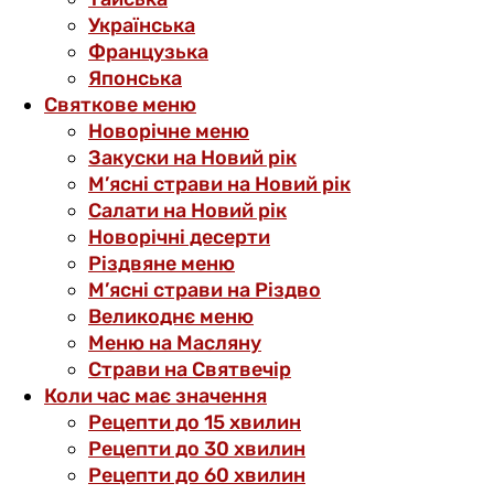
Українська
Французька
Японська
Святкове меню
Новорічне меню
Закуски на Новий рік
М’ясні страви на Новий рік
Салати на Новий рік
Новорічні десерти
Різдвяне меню
М’ясні страви на Різдво
Великоднє меню
Меню на Масляну
Страви на Святвечір
Коли час має значення
Рецепти до 15 хвилин
Рецепти до 30 хвилин
Рецепти до 60 хвилин