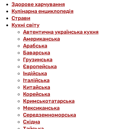
Здорове харчування
Кулінарна енциклопедія
Страви
Кухні світу
Автентична українська кухня
Американська
Арабська
Баварська
Грузинська
Європейська
Індійська
Італійська
Китайська
Корейська
Кримськотатарська
Мексиканська
Середземноморська
Східна
Тайська