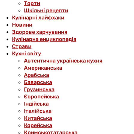
Торти
Шкільні рецепти
Кулінарні лайфхаки
Новини
Здорове харчування
Кулінарна енциклопедія
Страви
Кухні світу
Автентична українська кухня
Американська
Арабська
Баварська
Грузинська
Європейська
Індійська
Італійська
Китайська
Корейська
Кримськотатарська