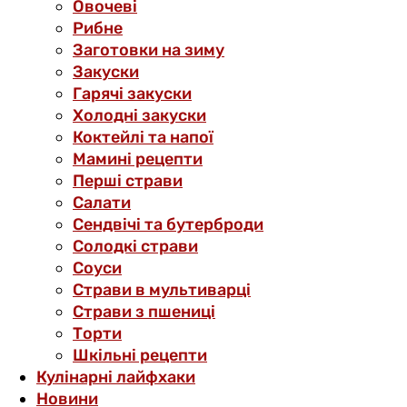
Овочеві
Рибне
Заготовки на зиму
Закуски
Гарячі закуски
Холодні закуски
Коктейлі та напої
Мамині рецепти
Перші страви
Салати
Сендвічі та бутерброди
Солодкі страви
Соуси
Страви в мультиварці
Страви з пшениці
Торти
Шкільні рецепти
Кулінарні лайфхаки
Новини