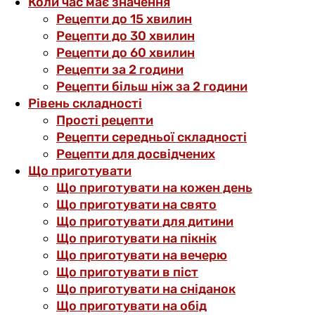
Коли час має значення
Рецепти до 15 хвилин
Рецепти до 30 хвилин
Рецепти до 60 хвилин
Рецепти за 2 години
Рецепти більш ніж за 2 години
Рівень складності
Прості рецепти
Рецепти середньої складності
Рецепти для досвідчених
Що приготувати
Що приготувати на кожен день
Що приготувати на свято
Що приготувати для дитини
Що приготувати на пікнік
Що приготувати на вечерю
Що приготувати в піст
Що приготувати на сніданок
Що приготувати на обід