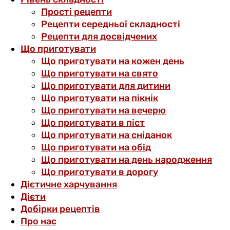
Прості рецепти
Рецепти середньої складності
Рецепти для досвідчених
Що приготувати
Що приготувати на кожен день
Що приготувати на свято
Що приготувати для дитини
Що приготувати на пікнік
Що приготувати на вечерю
Що приготувати в піст
Що приготувати на сніданок
Що приготувати на обід
Що приготувати на день народження
Що приготувати в дорогу
Дієтичне харчування
Дієти
Добірки рецептів
Про нас