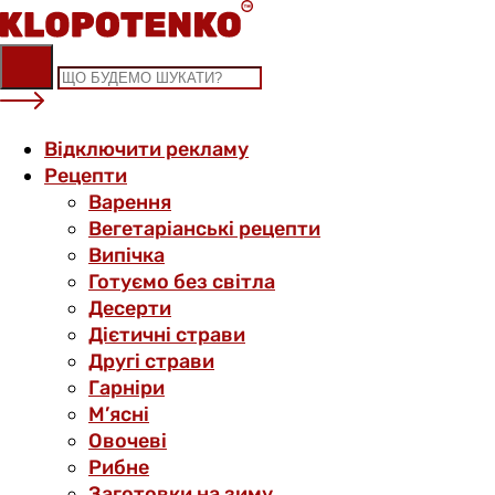
Skip
to
content
Відключити рекламу
Рецепти
Варення
Вегетаріанські рецепти
Випічка
Готуємо без світла
Десерти
Дієтичні страви
Другі страви
Гарніри
М’ясні
Овочеві
Рибне
Заготовки на зиму