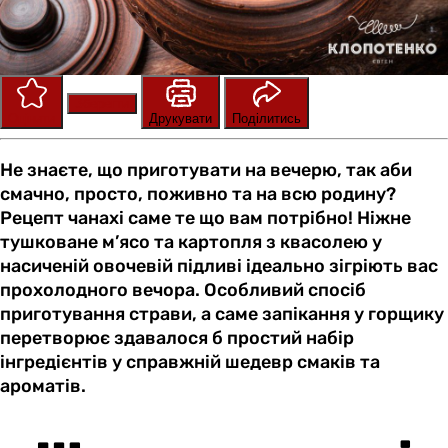
Зберегти
Оцінити
Друкувати
Поділитись
Не знаєте, що приготувати на вечерю, так аби
смачно, просто, поживно та на всю родину?
Рецепт чанахі саме те що вам потрібно! Ніжне
тушковане м’ясо та картопля з квасолею у
насиченій овочевій підливі ідеально зігріють вас
прохолодного вечора. Особливий спосіб
приготування страви, а саме запікання у горщику
перетворює здавалося б простий набір
інгредієнтів у справжній шедевр смаків та
ароматів.