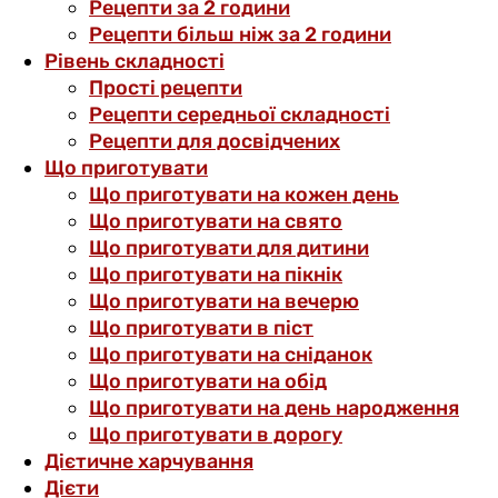
Рецепти за 2 години
Рецепти більш ніж за 2 години
Рівень складності
Прості рецепти
Рецепти середньої складності
Рецепти для досвідчених
Що приготувати
Що приготувати на кожен день
Що приготувати на свято
Що приготувати для дитини
Що приготувати на пікнік
Що приготувати на вечерю
Що приготувати в піст
Що приготувати на сніданок
Що приготувати на обід
Що приготувати на день народження
Що приготувати в дорогу
Дієтичне харчування
Дієти