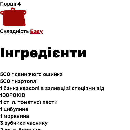
Порції
4
Складність
Easy
Інгредієнти
500 г
свинячого
ошийка
500 г
картоплі
1 банка
квасолі
в заливці зі спеціями від
100РОКІВ
1 ст.
л.
томатної пасти
1 цибулина
1 морквина
3 зубчики
часнику
2 ст.
л.
борошна