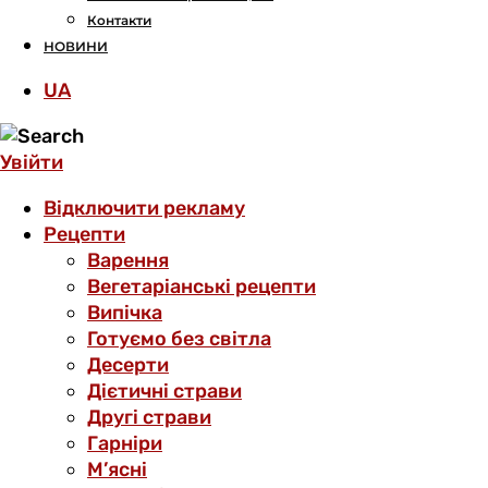
Контакти
НОВИНИ
UA
Увійти
Відключити рекламу
Рецепти
Варення
Вегетаріанські рецепти
Випічка
Готуємо без світла
Десерти
Дієтичні страви
Другі страви
Гарніри
М’ясні