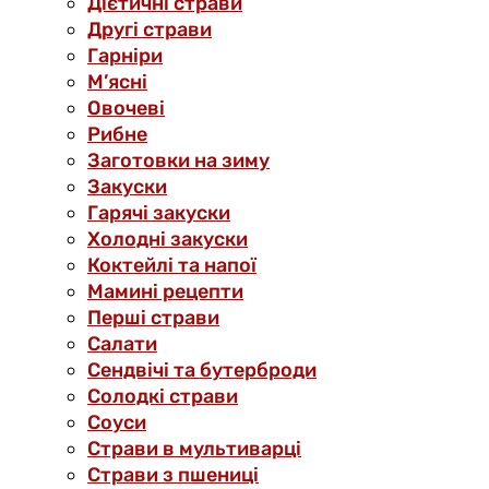
Дієтичні страви
Другі страви
Гарніри
М’ясні
Овочеві
Рибне
Заготовки на зиму
Закуски
Гарячі закуски
Холодні закуски
Коктейлі та напої
Мамині рецепти
Перші страви
Салати
Сендвічі та бутерброди
Солодкі страви
Соуси
Страви в мультиварці
Страви з пшениці