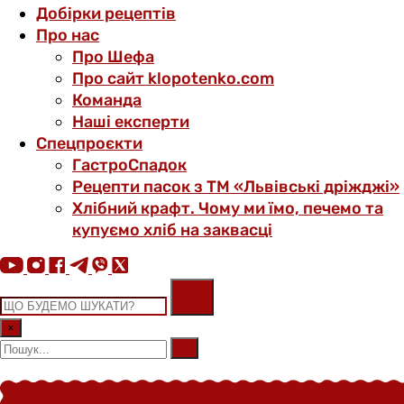
Добірки рецептів
Про нас
Про Шефа
Про сайт klopotenko.com
Команда
Наші експерти
Спецпроєкти
ГастроСпадок
Рецепти пасок з ТМ «Львівські дріжджі»
Хлібний крафт. Чому ми їмо, печемо та
купуємо хліб на заквасці
×