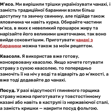
М’ясо.
Ми вирішили трішки українізувати чанахі, і
замість традиційної баранини взяли більш
доступну та звичну свинину, але підійде також
яловичина чи навіть курка. Обирайте частини
м’яса, в яких є невеликий прошарок жиру та
нарізайте його великими шматочками, так воно
вийде соковитішим. Приготувати
чанахі з
баранини
можна також за моїм рецептом.
Квасоля.
Я використав вже готову,
консервовану квасолю. Якщо хочете готувати
страву з сухою квасолею, то попередньо
замочіть її на ніч у воді та відваріть до м’якості, а
вже тоді додавайте до чанахі.
Посуд.
У разі відсутності глиняного горщика
страву можна приготувати у товстостінному
казані або навіть в каструлі із нержавіючої сталі,
а замість кришки — накрити посуд фольгою.