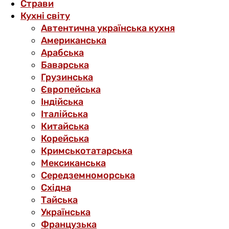
Страви
Кухні світу
Автентична українська кухня
Американська
Арабська
Баварська
Грузинська
Європейська
Індійська
Італійська
Китайська
Корейська
Кримськотатарська
Мексиканська
Середземноморська
Східна
Тайська
Українська
Французька