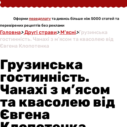
Оформи
передплату
та дивись більше ніж 5000 статей та
перевірених рецептів без реклами
Головна
>
Другі страви
>
М'ясні
>
Грузинська
гостинність. Чанахі з м’ясом та квасолею від
Євгена Клопотенка
Грузинська
гостинність.
Чанахі з м’ясом
та квасолею від
Євгена
Клопотенка