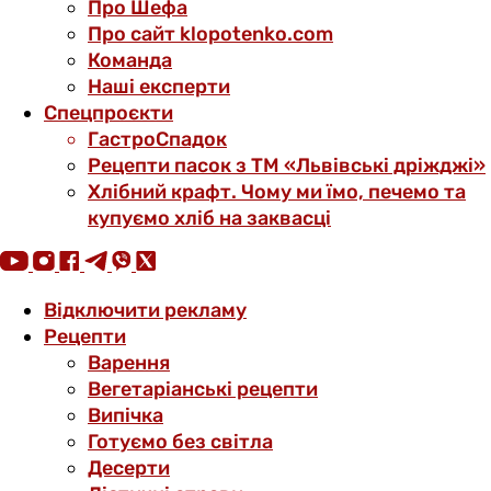
Про Шефа
Про сайт klopotenko.com
Команда
Наші експерти
Спецпроєкти
ГастроСпадок
Рецепти пасок з ТМ «Львівські дріжджі»
Хлібний крафт. Чому ми їмо, печемо та
купуємо хліб на заквасці
Відключити рекламу
Рецепти
Варення
Вегетаріанські рецепти
Випічка
Готуємо без світла
Десерти