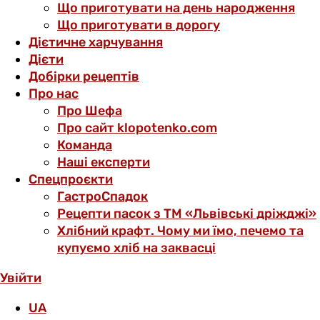
Що приготувати на день народження
Що приготувати в дорогу
Дієтичне харчування
Дієти
Добірки рецептів
Про нас
Про Шефа
Про сайт klopotenko.com
Команда
Наші експерти
Спецпроєкти
ГастроСпадок
Рецепти пасок з ТМ «Львівські дріжджі»
Хлібний крафт. Чому ми їмо, печемо та
купуємо хліб на заквасці
Увійти
UA