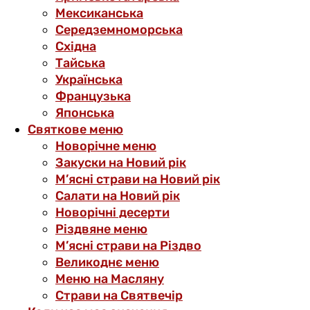
Мексиканська
Середземноморська
Східна
Тайська
Українська
Французька
Японська
Святкове меню
Новорічне меню
Закуски на Новий рік
М’ясні страви на Новий рік
Салати на Новий рік
Новорічні десерти
Різдвяне меню
М’ясні страви на Різдво
Великоднє меню
Меню на Масляну
Страви на Святвечір