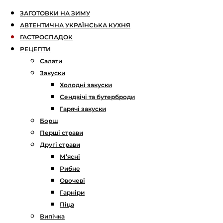
ЗАГОТОВКИ НА ЗИМУ
АВТЕНТИЧНА УКРАЇНСЬКА КУХНЯ
ГАСТРОСПАДОК
РЕЦЕПТИ
Салати
Закуски
Холодні закуски
Сендвічі та бутерброди
Гарячі закуски
Борщ
Перші страви
Другі страви
М’ясні
Рибне
Овочеві
Гарніри
Піца
Випічка