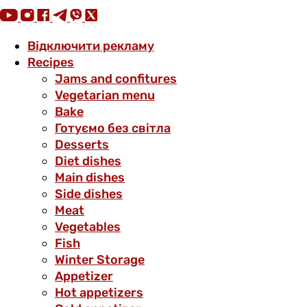
Відключити рекламу
Recipes
Jams and confitures
Vegetarian menu
Bake
Готуємо без світла
Desserts
Diet dishes
Main dishes
Side dishes
Meat
Vegetables
Fish
Winter Storage
Аppetizer
Hot appetizers