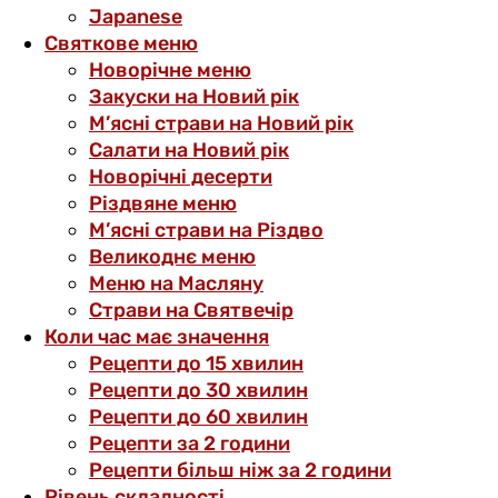
Japanese
Святкове меню
Новорічне меню
Закуски на Новий рік
М’ясні страви на Новий рік
Салати на Новий рік
Новорічні десерти
Різдвяне меню
М’ясні страви на Різдво
Великоднє меню
Меню на Масляну
Страви на Святвечір
Коли час має значення
Рецепти до 15 хвилин
Рецепти до 30 хвилин
Рецепти до 60 хвилин
Рецепти за 2 години
Рецепти більш ніж за 2 години
Рівень складності