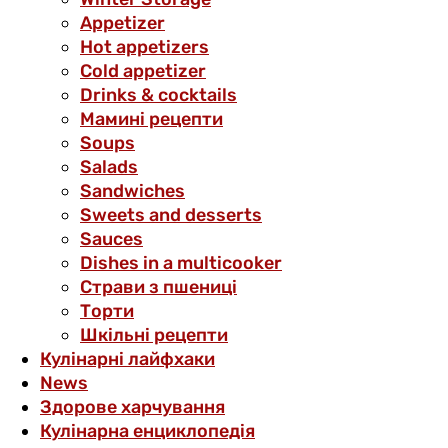
Аppetizer
Hot appetizers
Cold appetizer
Drinks & cocktails
Мамині рецепти
Soups
Salads
Sandwiches
Sweets and desserts
Sauces
Dishes in a multicooker
Страви з пшениці
Торти
Шкільні рецепти
Кулінарні лайфхаки
News
Здорове харчування
Кулінарна енциклопедія