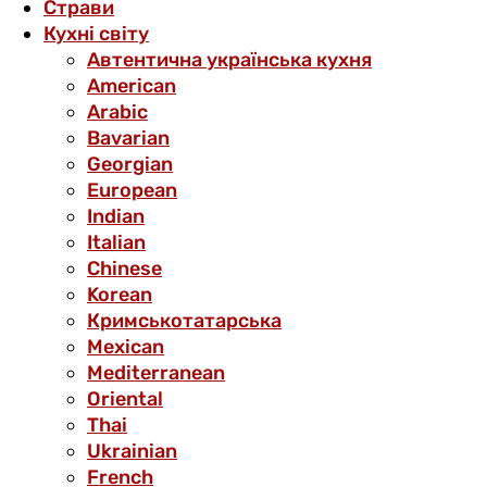
Страви
Кухні світу
Автентична українська кухня
American
Arabic
Bavarian
Georgian
European
Indian
Italian
Chinese
Korean
Кримськотатарська
Mexican
Mediterranean
Oriental
Thai
Ukrainian
French