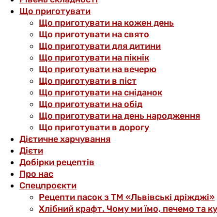
Що приготувати
Що приготувати на кожен день
Що приготувати на свято
Що приготувати для дитини
Що приготувати на пікнік
Що приготувати на вечерю
Що приготувати в піст
Що приготувати на сніданок
Що приготувати на обід
Що приготувати на день народження
Що приготувати в дорогу
Дієтичне харчування
Дієти
Добірки рецептів
Про нас
Спецпроєкти
Рецепти пасок з ТМ «Львівські дріжджі»
Хлібний крафт. Чому ми їмо, печемо та к