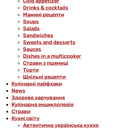
Cold appetizer
Drinks & cocktails
Мамині рецепти
Soups
Salads
Sandwiches
Sweets and desserts
Sauces
Dishes in a multicooker
Страви з пшениці
Торти
Шкільні рецепти
Кулінарні лайфхаки
News
Здорове харчування
Кулінарна енциклопедія
Страви
Кухні світу
Автентична українська кухня