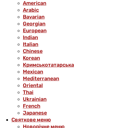
American
Arabic
Bavarian
Georgian
European
Indian
Italian
Chinese
Korean
Кримськотатарська
Mexican
Mediterranean
Oriental
Thai
Ukrainian
French
Japanese
Святкове меню
Новорічне меню