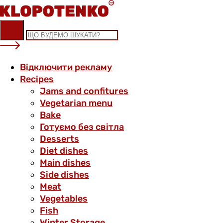
Skip
to
content
Відключити рекламу
Recipes
Jams and confitures
Vegetarian menu
Bake
Готуємо без світла
Desserts
Diet dishes
Main dishes
Side dishes
Meat
Vegetables
Fish
Winter Storage