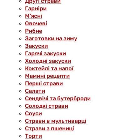
Другі страви
Гарніри
М’ясні
Овочеві
Рибне
Заготовки на зиму
Закуски
Гарячі закуски
Холодні закуски
Коктейлі та напої
Мамині рецепти
Перші страви
Салати
Сендвічі та бутерброди
Солодкі страви
Соуси
Страви в мультиварці
Страви з пшениці
Торти