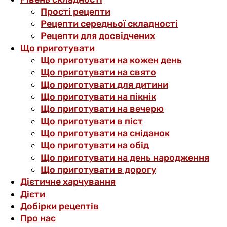
Прості рецепти
Рецепти середньої складності
Рецепти для досвідчених
Що приготувати
Що приготувати на кожен день
Що приготувати на свято
Що приготувати для дитини
Що приготувати на пікнік
Що приготувати на вечерю
Що приготувати в піст
Що приготувати на сніданок
Що приготувати на обід
Що приготувати на день народження
Що приготувати в дорогу
Дієтичне харчування
Дієти
Добірки рецептів
Про нас