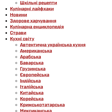
Шкільні рецепти
Кулінарні лайфхаки
Новини
Здорове харчування
Кулінарна енциклопедія
Страви
Кухні світу
Автентична українська кухня
Американська
Арабська
Баварська
Грузинська
Європейська
Індійська
Італійська
Китайська
Корейська
Кримськотатарська
Мексиканська