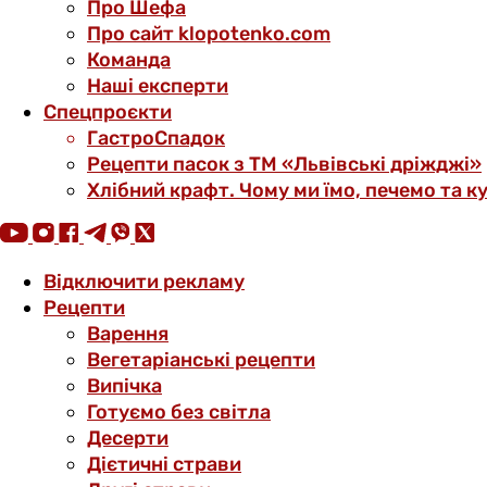
Про Шефа
Про сайт klopotenko.com
Команда
Наші експерти
Спецпроєкти
ГастроСпадок
Рецепти пасок з ТМ «Львівські дріжджі»
Хлібний крафт. Чому ми їмо, печемо та к
Відключити рекламу
Рецепти
Варення
Вегетаріанські рецепти
Випічка
Готуємо без світла
Десерти
Дієтичні страви