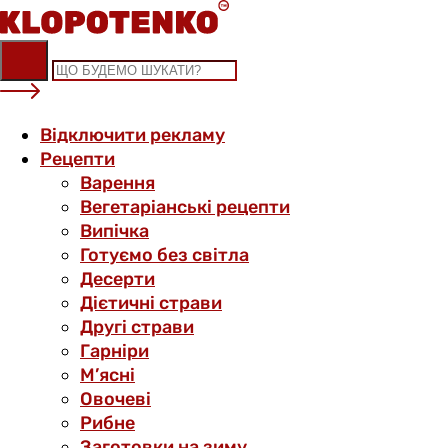
Skip
to
content
Відключити рекламу
Рецепти
Варення
Вегетаріанські рецепти
Випічка
Готуємо без світла
Десерти
Дієтичні страви
Другі страви
Гарніри
М’ясні
Овочеві
Рибне
Заготовки на зиму