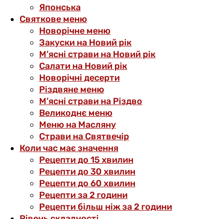
Японська
Святкове меню
Новорічне меню
Закуски на Новий рік
М’ясні страви на Новий рік
Салати на Новий рік
Новорічні десерти
Різдвяне меню
М’ясні страви на Різдво
Великоднє меню
Меню на Масляну
Страви на Святвечір
Коли час має значення
Рецепти до 15 хвилин
Рецепти до 30 хвилин
Рецепти до 60 хвилин
Рецепти за 2 години
Рецепти більш ніж за 2 години
Рівень складності