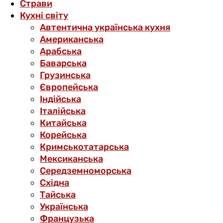
Страви
Кухні світу
Автентична українська кухня
Американська
Арабська
Баварська
Грузинська
Європейська
Індійська
Італійська
Китайська
Корейська
Кримськотатарська
Мексиканська
Середземноморська
Східна
Тайська
Українська
Французька