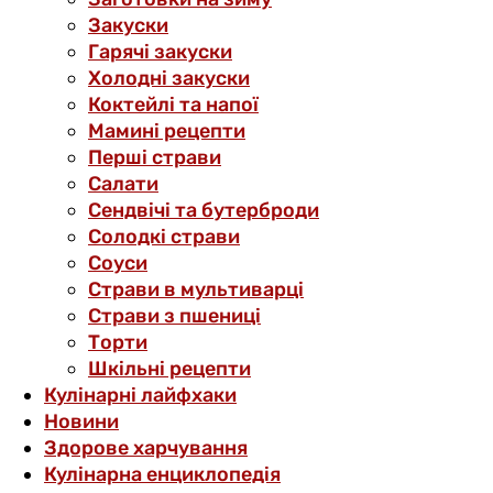
Закуски
Гарячі закуски
Холодні закуски
Коктейлі та напої
Мамині рецепти
Перші страви
Салати
Сендвічі та бутерброди
Солодкі страви
Соуси
Страви в мультиварці
Страви з пшениці
Торти
Шкільні рецепти
Кулінарні лайфхаки
Новини
Здорове харчування
Кулінарна енциклопедія