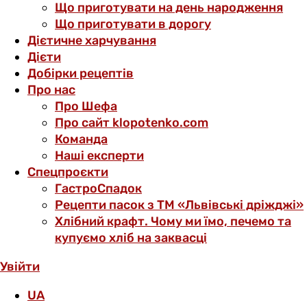
Що приготувати на день народження
Що приготувати в дорогу
Дієтичне харчування
Дієти
Добірки рецептів
Про нас
Про Шефа
Про сайт klopotenko.com
Команда
Наші експерти
Спецпроєкти
ГастроСпадок
Рецепти пасок з ТМ «Львівські дріжджі»
Хлібний крафт. Чому ми їмо, печемо та
купуємо хліб на заквасці
Увійти
UA