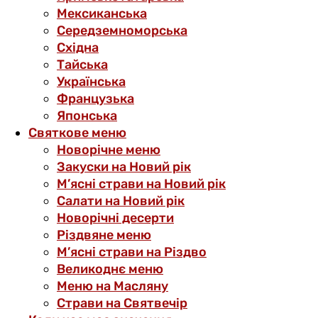
Мексиканська
Середземноморська
Східна
Тайська
Українська
Французька
Японська
Святкове меню
Новорічне меню
Закуски на Новий рік
М’ясні страви на Новий рік
Салати на Новий рік
Новорічні десерти
Різдвяне меню
М’ясні страви на Різдво
Великоднє меню
Меню на Масляну
Страви на Святвечір