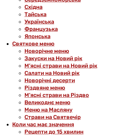
Східна
Тайська
Українська
Французька
Японська
Святкове меню
Новорічне меню
Закуски на Новий рік
М’ясні страви на Новий рік
Салати на Новий рік
Новорічні десерти
Різдвяне меню
М’ясні страви на Різдво
Великоднє меню
Меню на Масляну
Страви на Святвечір
Коли час має значення
Рецепти до 15 хвилин