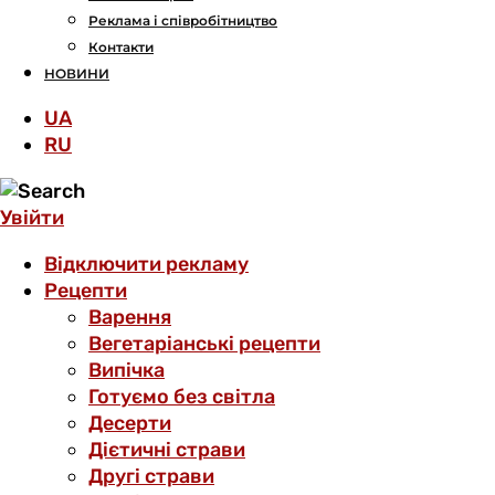
Реклама і співробітництво
Контакти
НОВИНИ
UA
RU
Увійти
Відключити рекламу
Рецепти
Варення
Вегетаріанські рецепти
Випічка
Готуємо без світла
Десерти
Дієтичні страви
Другі страви