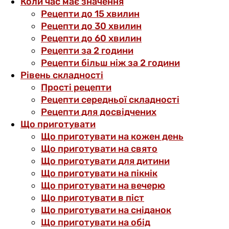
Коли час має значення
Рецепти до 15 хвилин
Рецепти до 30 хвилин
Рецепти до 60 хвилин
Рецепти за 2 години
Рецепти більш ніж за 2 години
Рівень складності
Прості рецепти
Рецепти середньої складності
Рецепти для досвідчених
Що приготувати
Що приготувати на кожен день
Що приготувати на свято
Що приготувати для дитини
Що приготувати на пікнік
Що приготувати на вечерю
Що приготувати в піст
Що приготувати на сніданок
Що приготувати на обід