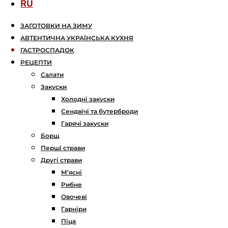
RU
ЗАГОТОВКИ НА ЗИМУ
АВТЕНТИЧНА УКРАЇНСЬКА КУХНЯ
ГАСТРОСПАДОК
РЕЦЕПТИ
Салати
Закуски
Холодні закуски
Сендвічі та бутерброди
Гарячі закуски
Борщ
Перші страви
Другі страви
М’ясні
Рибне
Овочеві
Гарніри
Піца