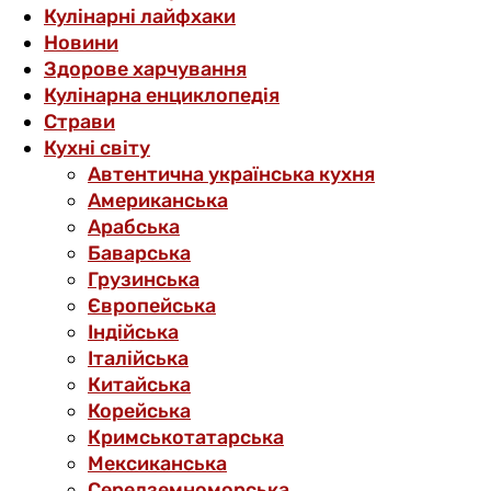
Кулінарні лайфхаки
Новини
Здорове харчування
Кулінарна енциклопедія
Страви
Кухні світу
Автентична українська кухня
Американська
Арабська
Баварська
Грузинська
Європейська
Індійська
Італійська
Китайська
Корейська
Кримськотатарська
Мексиканська
Середземноморська