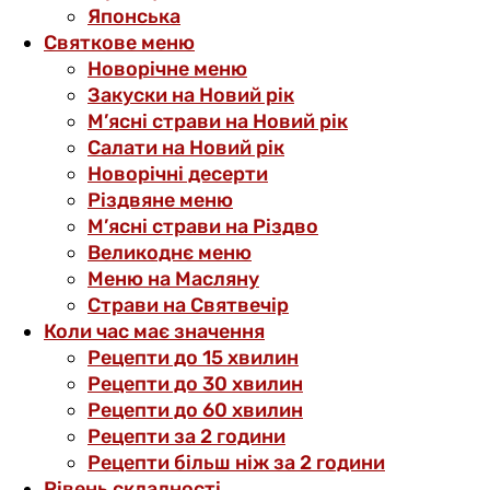
Японська
Святкове меню
Новорічне меню
Закуски на Новий рік
М’ясні страви на Новий рік
Салати на Новий рік
Новорічні десерти
Різдвяне меню
М’ясні страви на Різдво
Великоднє меню
Меню на Масляну
Страви на Святвечір
Коли час має значення
Рецепти до 15 хвилин
Рецепти до 30 хвилин
Рецепти до 60 хвилин
Рецепти за 2 години
Рецепти більш ніж за 2 години
Рівень складності