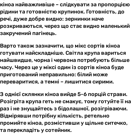
кіноа найважливіше – слідкувати за пропорцією
рідини та готовністю крупинок. Готовність, до
речі, дуже добре видно: зернинки наче
розкриваються, через що стає видно маленький
закручений пагінець.
Варто також зазначити, що мікс сортів кіноа
готувати найскладніше. Світла крупа вариться
найшвидше, чорна і червона потребують більше
часу. Через це у міксі один із сортів кіноа буде
приготований неправильно: білий може
переваритися, а темні – лишитися сирими.
З однієї склянки кіноа вийде 5-6 порцій страви.
Розігріта крупа геть не смакує, тому готуйте її на
раз і не знущайтесь з бідолашної, розігріваючи.
Відмірявши потрібну кількість, ретельно
промийте кіноа, розмістивши у щільне ситечко,
та перекладіть у сотейник.