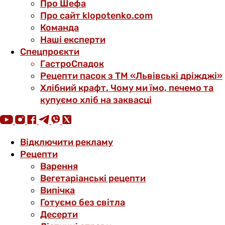
Про Шефа
Про сайт klopotenko.com
Команда
Наші експерти
Спецпроєкти
ГастроСпадок
Рецепти пасок з ТМ «Львівські дріжджі»
Хлібний крафт. Чому ми їмо, печемо та
купуємо хліб на заквасці
Відключити рекламу
Рецепти
Варення
Вегетаріанські рецепти
Випічка
Готуємо без світла
Десерти