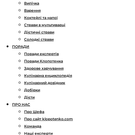
Випічка
Варення
Коктейлі та напої
Страви в мультиварці
Дієтичні страви
Солодкі страви
ПОРАДИ
Поради експертів
Поради Клопотенка
Здорове харчування
Кулінарна енциклопедія
Кулінарний довідник
Добірки
Дієти
ПРО НАС
Про Шефа
Про сайт klopotenko.com
Команда
Наші експерти