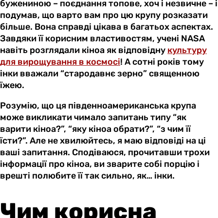
бужениною – поєднання топове, хоч і незвичне – і
подумав, що варто вам про цю крупу розказати
більше. Вона справді цікава в багатьох аспектах.
Завдяки її корисним властивостям, учені NASA
навіть розглядали кіноа як відповідну
культуру
для вирощування в космосі
! А сотні років тому
інки вважали “стародавнє зерно” священною
їжею.
Розумію, що ця південноамериканська крупа
може викликати чимало запитань типу “як
варити кіноа?”, “яку кіноа обрати?”, “з чим її
їсти?”. Але не хвилюйтесь, я маю відповіді на ці
ваші запитання. Сподіваюся, прочитавши трохи
інформації про кіноа, ви зварите собі порцію і
врешті полюбите її так сильно, як… інки.
Чим корисна