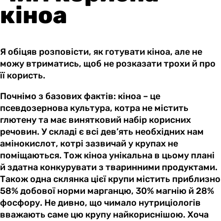
кіноа
Я обіцяв розповісти, як готувати кіноа, але не
можу втриматись, щоб не розказати трохи й про
її користь.
Почнімо з базових фактів: кіноа – це
псевдозернова культура, котра не містить
глютену та має винятковий набір корисних
речовин. У складі є всі дев’ять необхідних нам
амінокислот, котрі зазвичай у крупах не
поміщаються. Тож кіноа унікальна в цьому плані
й здатна конкурувати з тваринними продуктами.
Також одна склянка цієї крупи містить приблизно
58% добової норми марганцю, 30% магнію й 28%
фосфору. Не дивно, що чимало нутриціологів
вважають саме цю крупу найкориснішою. Хоча