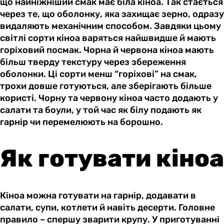
що найніжніший смак має біла кіноа. Так стається
через те, що оболонку, яка захищає зерно, одразу
видаляють механічним способом. Завдяки цьому
світлі сорти кіноа варяться найшвидше й мають
горіховий посмак. Чорна й червона кіноа мають
більш тверду текстуру через збереження
оболонки. Ці сорти менш “горіхові” на смак,
трохи довше готуються, але зберігають більше
користі. Чорну та червону кіноа часто додають у
салати та боули, у той час як білу подають як
гарнір чи перемелюють на борошно.
Як готувати кіноа
Кіноа можна готувати на гарнір, додавати в
салати, супи, котлети й навіть десерти. Головне
правило – спершу зварити крупу. У приготуванні