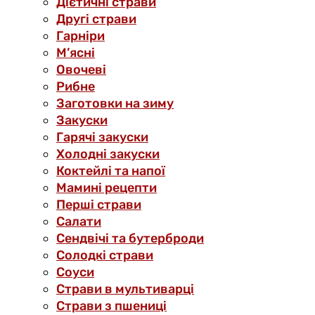
Дієтичні страви
Другі страви
Гарніри
М’ясні
Овочеві
Рибне
Заготовки на зиму
Закуски
Гарячі закуски
Холодні закуски
Коктейлі та напої
Мамині рецепти
Перші страви
Салати
Сендвічі та бутерброди
Солодкі страви
Соуси
Страви в мультиварці
Страви з пшениці