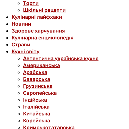
Торти
Шкільні рецепти
Кулінарні лайфхаки
Новини
Здорове харчування
Кулінарна енциклопедія
Страви
Кухні світу
Автентична українська кухня
Американська
Арабська
Баварська
Грузинська
Європейська
Індійська
Італійська
Китайська
Корейська
Кримськотатарська