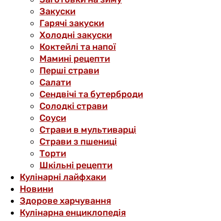
Закуски
Гарячі закуски
Холодні закуски
Коктейлі та напої
Мамині рецепти
Перші страви
Салати
Сендвічі та бутерброди
Солодкі страви
Соуси
Страви в мультиварці
Страви з пшениці
Торти
Шкільні рецепти
Кулінарні лайфхаки
Новини
Здорове харчування
Кулінарна енциклопедія