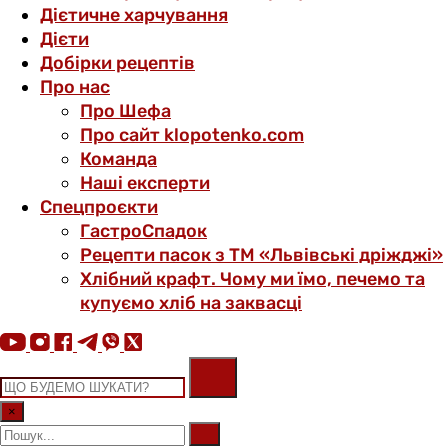
Дієтичне харчування
Дієти
Добірки рецептів
Про нас
Про Шефа
Про сайт klopotenko.com
Команда
Наші експерти
Спецпроєкти
ГастроСпадок
Рецепти пасок з ТМ «Львівські дріжджі»
Хлібний крафт. Чому ми їмо, печемо та
купуємо хліб на заквасці
×