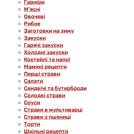
Гарніри
М’ясні
Овочеві
Рибне
Заготовки на зиму
Закуски
Гарячі закуски
Холодні закуски
Коктейлі та напої
Мамині рецепти
Перші страви
Салати
Сендвічі та бутерброди
Солодкі страви
Соуси
Страви в мультиварці
Страви з пшениці
Торти
Шкільні рецепти