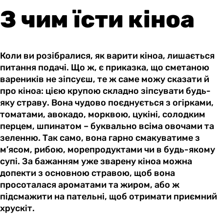
З чим їсти кіноа
Коли ви розібралися, як варити кіноа, лишається
питання подачі. Що ж, є приказка, що сметаною
вареників не зіпсуєш, те ж саме можу сказати й
про кіноа: цією крупою складно зіпсувати будь-
яку страву. Вона чудово поєднується з огірками,
томатами, авокадо, морквою, цукіні, солодким
перцем, шпинатом – буквально всіма овочами та
зеленню. Так само, вона гарно смакуватиме з
м’ясом, рибою, морепродуктами чи в будь-якому
супі. За бажанням уже зварену кіноа можна
допекти з основною стравою, щоб вона
просоталася ароматами та жиром, або ж
підсмажити на пательні, щоб отримати приємний
хрускіт.