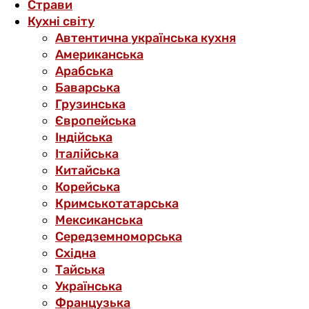
Страви
Кухні світу
Автентична українська кухня
Американська
Арабська
Баварська
Грузинська
Європейська
Індійська
Італійська
Китайська
Корейська
Кримськотатарська
Мексиканська
Середземноморська
Східна
Тайська
Українська
Французька