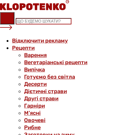
Skip
to
content
Відключити рекламу
Рецепти
Варення
Вегетаріанські рецепти
Випічка
Готуємо без світла
Десерти
Дієтичні страви
Другі страви
Гарніри
М’ясні
Овочеві
Рибне
Заготовки на зиму