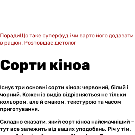
Поради
Що таке cуперфуд і чи варто його додавати
в раціон. Розповідає дієтолог
Сорти кіноа
Існує три основні сорти кіноа: червоний, білий і
чорний. Кожен із видів відрізняється не тільки
кольором, але й смаком, текстурою та часом
приготування.
Складно сказати, який сорт кіноа найсмачніший –
тут все залежить від ваших уподобань. Річ у тім,