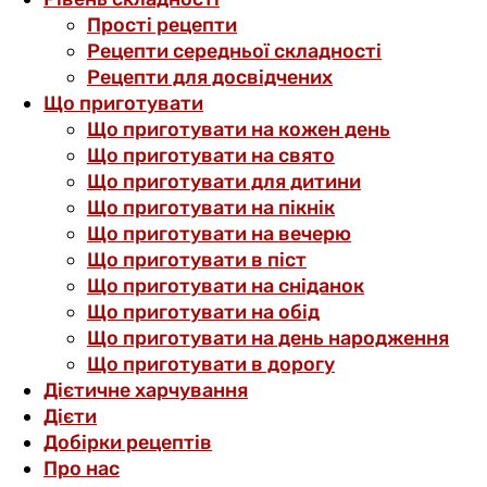
Прості рецепти
Рецепти середньої складності
Рецепти для досвідчених
Що приготувати
Що приготувати на кожен день
Що приготувати на свято
Що приготувати для дитини
Що приготувати на пікнік
Що приготувати на вечерю
Що приготувати в піст
Що приготувати на сніданок
Що приготувати на обід
Що приготувати на день народження
Що приготувати в дорогу
Дієтичне харчування
Дієти
Добірки рецептів
Про нас